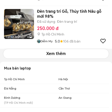
Đèn trang trí Gỗ, Thủy tinh Nâu gỗ
mới 98%
Đã sử dụng
Đèn trang trí
250.000 đ
Tp Hồ Chí Minh
1 phút trước
6
5.0
106
đã bán
Diễm My
Xem thêm
Mua bán laptop
Tp Hồ Chí Minh
Hà Nội
Đà Nẵng
Cần Thơ
Bình Dương
An Giang
(
TP Hồ Chí Minh
mới)