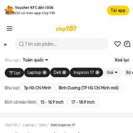
Voucher KFC đến 100k
Tải app
Chỉ có trên app Chợ Tốt
Khu vực:
Toàn quốc
Xoá lọc
Laptop
Dell
Inspiron 17
Giá
Bộ v
Lọc
Khu vực:
Tp Hồ Chí Minh
Bình Dương (TP Hồ Chí Minh mới)
Bà 
Kích cỡ màn hình:
15 - 16.9 inch
17 - 18.9 inch
Chợ Tốt
Laptop
Dell
Dell Inspiron 17