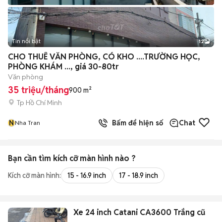
Tin nổi bật
12
+
2
CHO THUÊ VĂN PHÒNG, CÓ KHO ....TRƯỜNG HỌC,
PHÒNG KHÁM ..., giá 30-80tr
Văn phòng
35 triệu/tháng
900 m²
Tp Hồ Chí Minh
N
Bấm để hiện số
Chat
Nha Tran
Bạn cần tìm
kích cỡ màn hình
nào ?
Kích cỡ màn hình:
15 - 16.9 inch
17 - 18.9 inch
Xe 24 inch Catani CA3600 Trắng cũ