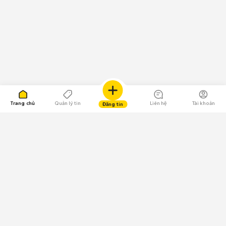
Trang chủ
Quản lý tin
Liên hệ
Tài khoản
Đăng tin
109.000 Bình chọn
Tải ứng dụng Chợ Tốt