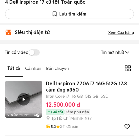
4 Dell Inspiron 17 cũ tốt Toàn quốc
Lưu tìm kiếm
Siêu thị điện tử
Xem Cửa hàng
Tin có video
Tin mới nhất
Tất cả
Cá nhân
Bán chuyên
Dell Inspiron 7706 i7 16G 512G 17.3
cảm ứng x360
Intel Core i7
16 GB
512 GB
SSD
12.500.000 đ
Giá tốt
Kèm phụ kiện
2 tuần trước
6
Tp Hồ Chí Minh
107
5.0
241
đã bán