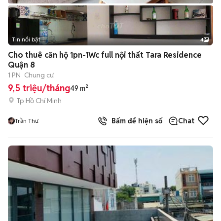
Tin nổi bật
4
Cho thuê căn hộ 1pn-1Wc full nội thất Tara Residence
Quận 8
1 PN
Chung cư
9,5 triệu/tháng
49 m²
Tp Hồ Chí Minh
Bấm để hiện số
Chat
Trần Thư