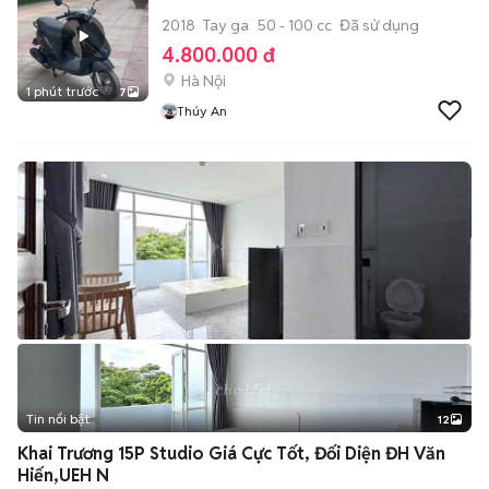
2018
Tay ga
50 - 100 cc
Đã sử dụng
4.800.000 đ
Hà Nội
1 phút trước
7
Thúy An
Tin nổi bật
12
+
2
Khai Trương 15P Studio Giá Cực Tốt, Đối Diện ĐH Văn
Hiến,UEH N