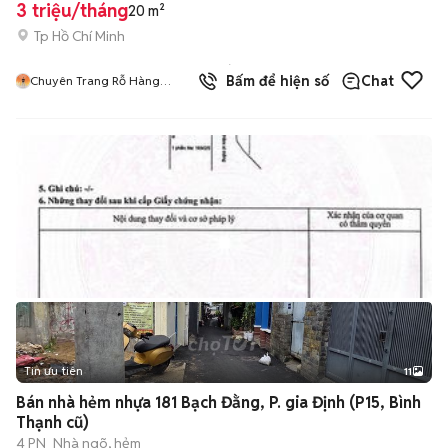
3 triệu/tháng
20 m²
Tp Hồ Chí Minh
1
đã
Bấm để hiện số
Chat
Chuyên Trang Rỗ Hàng
bán
HIFRIENDZ
Tin ưu tiên
11
+
2
Bán nhà hẻm nhựa 181 Bạch Đằng, P. gia Định (P15, Bình
Thạnh cũ)
4 PN
Nhà ngõ, hẻm