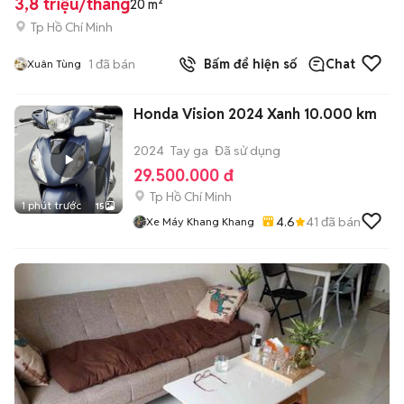
3,8 triệu/tháng
20 m²
Tp Hồ Chí Minh
1
đã bán
Bấm để hiện số
Chat
Xuân Tùng
Honda Vision 2024 Xanh 10.000 km
2024
Tay ga
Đã sử dụng
29.500.000 đ
Tp Hồ Chí Minh
1 phút trước
15
4.6
41
đã bán
Xe Máy Khang Khang