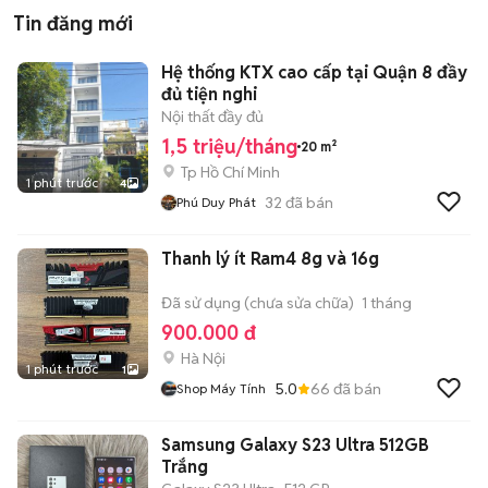
Tin đăng mới
Hệ thống KTX cao cấp tại Quận 8 đầy
đủ tiện nghi
Nội thất đầy đủ
1,5 triệu/tháng
20 m²
Tp Hồ Chí Minh
1 phút trước
4
32
đã bán
Phú Duy Phát
Thanh lý ít Ram4 8g và 16g
Đã sử dụng (chưa sửa chữa)
1 tháng
900.000 đ
Hà Nội
1 phút trước
1
5.0
66
đã bán
Shop Máy Tính
Samsung Galaxy S23 Ultra 512GB
Trắng