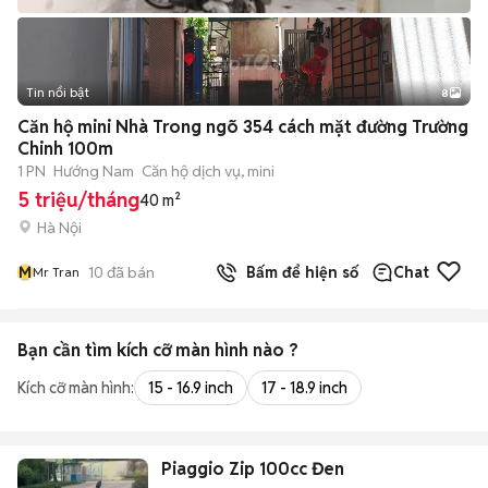
Tin nổi bật
8
+
2
Căn hộ mini Nhà Trong ngõ 354 cách mặt đường Trường
Chinh 100m
1 PN
Hướng Nam
Căn hộ dịch vụ, mini
5 triệu/tháng
40 m²
Hà Nội
M
10
đã bán
Bấm để hiện số
Chat
Mr Tran
Bạn cần tìm
kích cỡ màn hình
nào ?
Kích cỡ màn hình:
15 - 16.9 inch
17 - 18.9 inch
Piaggio Zip 100cc Đen