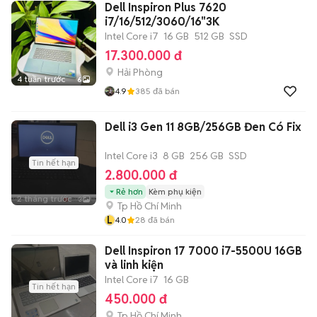
Dell Inspiron Plus 7620
i7/16/512/3060/16"3K
Intel Core i7
16 GB
512 GB
SSD
17.300.000 đ
Hải Phòng
4 tuần trước
6
4.9
385
đã bán
Dell i3 Gen 11 8GB/256GB Đen Có Fix
Intel Core i3
8 GB
256 GB
SSD
Tin hết hạn
2.800.000 đ
Rẻ hơn
Kèm phụ kiện
2 tháng trước
3
Tp Hồ Chí Minh
L
4.0
28
đã bán
Dell Inspiron 17 7000 i7-5500U 16GB
và linh kiện
Intel Core i7
16 GB
Tin hết hạn
450.000 đ
Tp Hồ Chí Minh