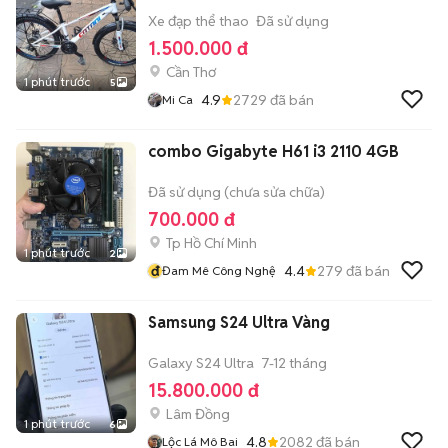
Xe đạp thể thao
Đã sử dụng
1.500.000 đ
Cần Thơ
1 phút trước
5
4.9
2729
đã bán
Mi Ca
combo Gigabyte H61 i3 2110 4GB
Đã sử dụng (chưa sửa chữa)
700.000 đ
Tp Hồ Chí Minh
1 phút trước
2
đ
4.4
279
đã bán
Đam Mê Công Nghệ
Samsung S24 Ultra Vàng
Galaxy S24 Ultra
7-12 tháng
15.800.000 đ
Lâm Đồng
1 phút trước
6
4.8
2082
đã bán
Lộc Lá Mô Bai