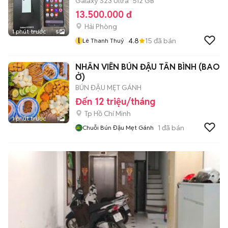
Galaxy S23 Ultra
512 GB
13.500.000 đ
Hải Phòng
1 phút trước
5
l
4.8
15
đã bán
Lê Thanh Thuỷ
NHÂN VIÊN BÚN ĐẬU TÂN BÌNH (BAO
Ở)
BÚN ĐẬU MẸT GÁNH
Đến 12 triệu/tháng
Tp Hồ Chí Minh
1 phút trước
1
1
đã bán
Chuỗi Bún Đậu Mẹt Gánh