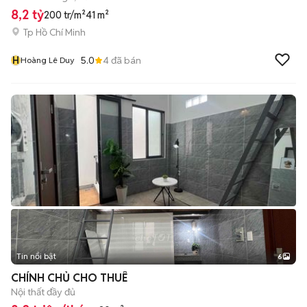
8,2 tỷ
200 tr/m²
41 m²
Tp Hồ Chí Minh
H
5.0
4
đã bán
Hoàng Lê Duy
Tin nổi bật
6
+
2
CHÍNH CHỦ CHO THUÊ
Nội thất đầy đủ