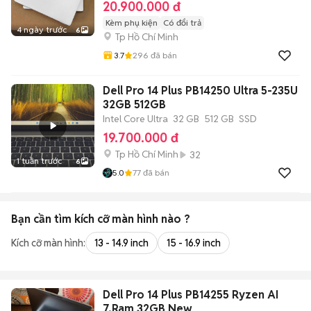
20.900.000 đ
Kèm phụ kiện
Có đổi trả
4 ngày trước
6
Tp Hồ Chí Minh
3.7
296
đã bán
Dell Pro 14 Plus PB14250 Ultra 5-235U
32GB 512GB
Intel Core Ultra
32 GB
512 GB
SSD
19.700.000 đ
Tp Hồ Chí Minh
32
1 tuần trước
6
5.0
77
đã bán
Bạn cần tìm
kích cỡ màn hình
nào ?
Kích cỡ màn hình:
13 - 14.9 inch
15 - 16.9 inch
Dell Pro 14 Plus PB14255 Ryzen AI
7,Ram 32GB New