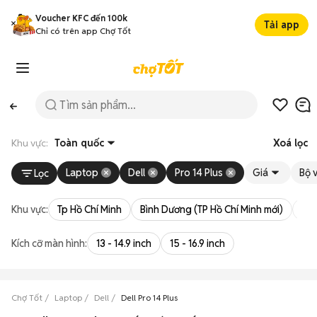
Voucher KFC đến 100k
Tải app
Chỉ có trên app Chợ Tốt
Khu vực:
Toàn quốc
Xoá lọc
Laptop
Dell
Pro 14 Plus
Giá
Bộ v
Lọc
Khu vực:
Tp Hồ Chí Minh
Bình Dương (TP Hồ Chí Minh mới)
Bà 
Kích cỡ màn hình:
13 - 14.9 inch
15 - 16.9 inch
Chợ Tốt
Laptop
Dell
Dell Pro 14 Plus