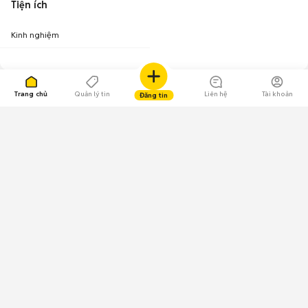
Tiện ích
Kinh nghiệm
Trang chủ
Quản lý tin
Liên hệ
Tài khoản
Đăng tin
109.000 Bình chọn
Tải ứng dụng Chợ Tốt
Về Chợ Tốt
Quy chế sàn