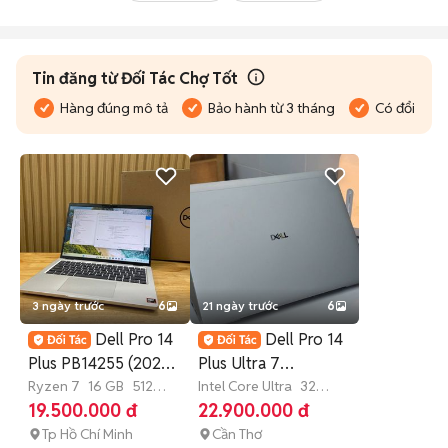
Tin đăng từ Đối Tác Chợ Tốt
Hàng đúng mô tả
Bảo hành từ 3 tháng
Có đổi trả
3 ngày trước
6
21 ngày trước
6
Dell Pro 14
Dell Pro 14
Plus PB14255 (2025)
Plus Ultra 7
Ryzen 7 Pro 250w
Ryzen 7
16 GB
512
32GB/512GB
Intel Core Ultra
32
GB
SSD
GB
512 GB
SSD
19.500.000 đ
22.900.000 đ
Tp Hồ Chí Minh
Cần Thơ