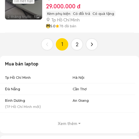
Tin hết hạn
29.000.000 đ
Kèm phụ kiện
Có đổi trả
Có quà tặng
2 tháng trước
5
Tp Hồ Chí Minh
M
5.0
78
đã bán
1
2
Mua bán laptop
Tp Hồ Chí Minh
Hà Nội
Đà Nẵng
Cần Thơ
Bình Dương
An Giang
(
TP Hồ Chí Minh
mới)
Xem thêm