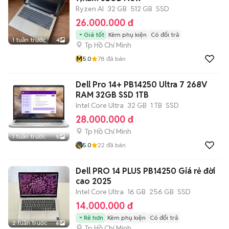
Ryzen AI
32 GB
512 GB
SSD
26.000.000 đ
Giá tốt
Kèm phụ kiện
Có đổi trả
1 tuần trước
4
Tp Hồ Chí Minh
M
5.0
78
đã bán
Dell Pro 14+ PB14250 Ultra 7 268V
RAM 32GB SSD 1TB
Intel Core Ultra
32 GB
1 TB
SSD
28.000.000 đ
Tp Hồ Chí Minh
1 tuần trước
5
5.0
22
đã bán
Dell PRO 14 PLUS PB14250 Giá rẻ đời
cao 2025
Intel Core Ultra
16 GB
256 GB
SSD
14.000.000 đ
Rẻ hơn
Kèm phụ kiện
Có đổi trả
2 tuần trước
6
Tp Hồ Chí Minh