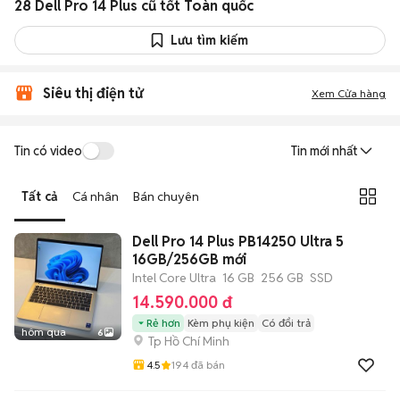
28 Dell Pro 14 Plus cũ tốt Toàn quốc
Lưu tìm kiếm
Siêu thị điện tử
Xem Cửa hàng
Tin có video
Tin mới nhất
Tất cả
Cá nhân
Bán chuyên
Dell Pro 14 Plus PB14250 Ultra 5
16GB/256GB mới
Intel Core Ultra
16 GB
256 GB
SSD
14.590.000 đ
Rẻ hơn
Kèm phụ kiện
Có đổi trả
hôm qua
6
Tp Hồ Chí Minh
4.5
194
đã bán