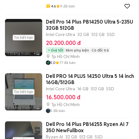
4.6
9
đã bán
Dell Pro 14 Plus PB14250 Ultra 5-235U
32GB 512GB
Intel Core Ultra
32 GB
512 GB
SSD
Tin hết hạn
20.200.000 đ
Giá tốt
Kèm phụ kiện
Có đổi trả
1 tháng trước
6
Tp Hồ Chí Minh
5.0
77
đã bán
Dell PRO 14 PLUS 14250 Ultra 5 14 inch
16GB/512GB
Intel Core Ultra
16 GB
512 GB
SSD
Tin hết hạn
16.500.000 đ
Tp Hồ Chí Minh
2 tháng trước
6
5
đã bán
Dell Pro 14 Plus PB14255 Ryzen AI 7
350 NewFullbox
Ryzen AI
32 GB
512 GB
SSD