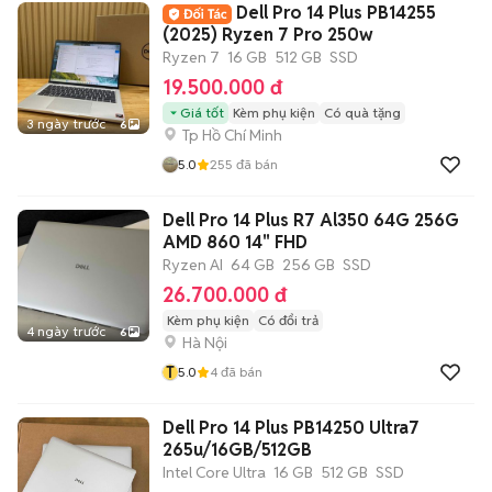
Dell Pro 14 Plus PB14255
(2025) Ryzen 7 Pro 250w
Ryzen 7
16 GB
512 GB
SSD
19.500.000 đ
Giá tốt
Kèm phụ kiện
Có quà tặng
3 ngày trước
6
Tp Hồ Chí Minh
5.0
255
đã bán
Dell Pro 14 Plus R7 Al350 64G 256G
AMD 860 14" FHD
Ryzen AI
64 GB
256 GB
SSD
26.700.000 đ
Kèm phụ kiện
Có đổi trả
4 ngày trước
6
Hà Nội
T
5.0
4
đã bán
Dell Pro 14 Plus PB14250 Ultra7
265u/16GB/512GB
Intel Core Ultra
16 GB
512 GB
SSD