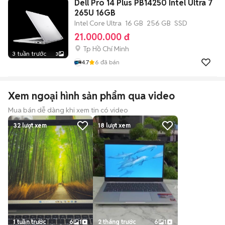
Dell Pro 14 Plus PB14250 Intel Ultra 7
265U 16GB
Intel Core Ultra
16 GB
256 GB
SSD
21.000.000 đ
Tp Hồ Chí Minh
3 tuần trước
3
4.7
6
đã bán
Xem ngoại hình sản phẩm qua video
Mua bán dễ dàng khi xem tin có video
32
lượt xem
18
lượt xem
1 tuần trước
6
1
2 tháng trước
6
1