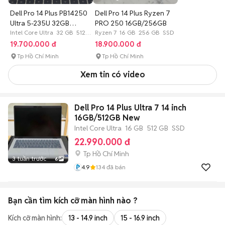
Dell Pro 14 Plus PB14250
Dell Pro 14 Plus Ryzen 7
Ultra 5-235U 32GB
PRO 250 16GB/256GB
512GB
Intel Core Ultra 32 GB 512
Ryzen 7 16 GB 256 GB SSD
GB SSD
19.700.000 đ
18.900.000 đ
Tp Hồ Chí Minh
Tp Hồ Chí Minh
Xem tin có video
Dell Pro 14 Plus Ultra 7 14 inch
16GB/512GB New
Intel Core Ultra
16 GB
512 GB
SSD
22.990.000 đ
Tp Hồ Chí Minh
3 tuần trước
6
4.9
134
đã bán
Bạn cần tìm
kích cỡ màn hình
nào ?
Kích cỡ màn hình:
13 - 14.9 inch
15 - 16.9 inch