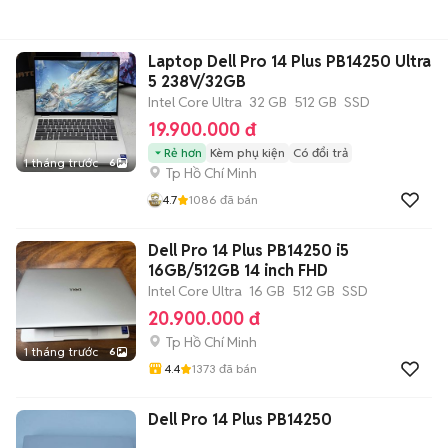
Laptop Dell Pro 14 Plus PB14250 Ultra
5 238V/32GB
Intel Core Ultra
32 GB
512 GB
SSD
19.900.000 đ
Rẻ hơn
Kèm phụ kiện
Có đổi trả
1 tháng trước
6
Tp Hồ Chí Minh
4.7
1086
đã bán
Dell Pro 14 Plus PB14250 i5
16GB/512GB 14 inch FHD
Intel Core Ultra
16 GB
512 GB
SSD
20.900.000 đ
Tp Hồ Chí Minh
1 tháng trước
6
4.4
1373
đã bán
Dell Pro 14 Plus PB14250