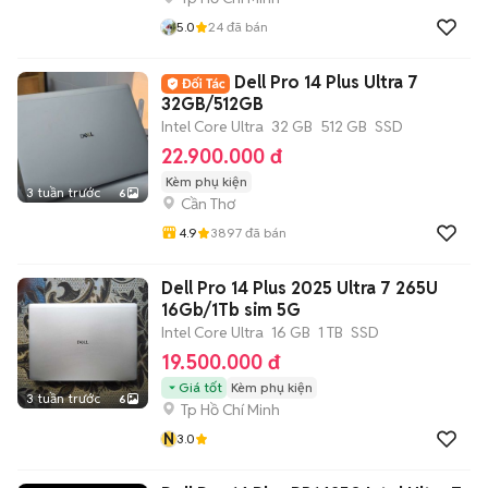
5.0
24
đã bán
Dell Pro 14 Plus Ultra 7
32GB/512GB
Intel Core Ultra
32 GB
512 GB
SSD
22.900.000 đ
Kèm phụ kiện
3 tuần trước
6
Cần Thơ
4.9
3897
đã bán
Dell Pro 14 Plus 2025 Ultra 7 265U
16Gb/1Tb sim 5G
Intel Core Ultra
16 GB
1 TB
SSD
19.500.000 đ
Giá tốt
Kèm phụ kiện
3 tuần trước
6
Tp Hồ Chí Minh
N
3.0