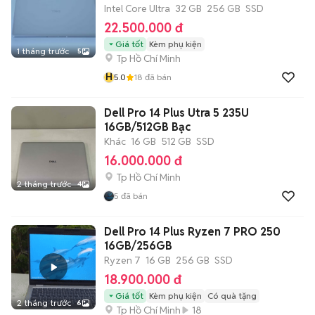
Intel Core Ultra
32 GB
256 GB
SSD
22.500.000 đ
Giá tốt
Kèm phụ kiện
1 tháng trước
5
Tp Hồ Chí Minh
H
5.0
18
đã bán
Dell Pro 14 Plus Utra 5 235U
16GB/512GB Bạc
Khác
16 GB
512 GB
SSD
16.000.000 đ
Tp Hồ Chí Minh
2 tháng trước
4
5
đã bán
Dell Pro 14 Plus Ryzen 7 PRO 250
16GB/256GB
Ryzen 7
16 GB
256 GB
SSD
18.900.000 đ
Giá tốt
Kèm phụ kiện
Có quà tặng
2 tháng trước
6
Tp Hồ Chí Minh
18