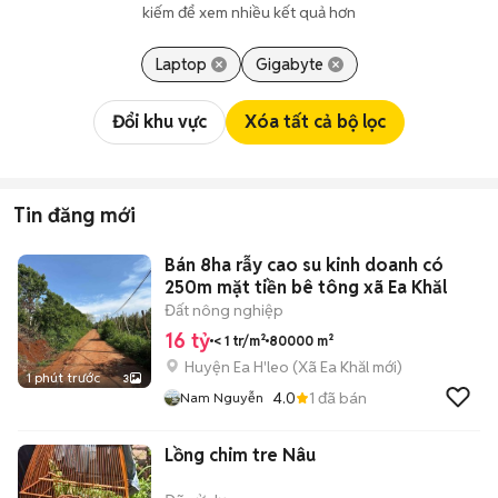
kiếm để xem nhiều kết quả hơn
Laptop
Gigabyte
Đổi khu vực
Xóa tất cả bộ lọc
Tin đăng mới
Bán 8ha rẫy cao su kinh doanh có
250m mặt tiền bê tông xã Ea Khăl
Đất nông nghiệp
16 tỷ
< 1 tr/m²
80000 m²
Huyện Ea H'leo
(
Xã Ea Khăl
mới)
1 phút trước
3
4.0
1
đã bán
Nam Nguyễn
Lồng chim tre Nâu