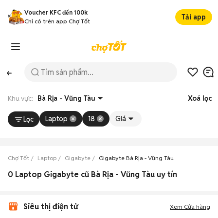
Voucher KFC đến 100k
Tải app
Chỉ có trên app Chợ Tốt
Khu vực:
Bà Rịa - Vũng Tàu
Xoá lọc
Laptop
18
Giá
Lọc
Chợ Tốt
Laptop
Gigabyte
Gigabyte Bà Rịa - Vũng Tàu
0 Laptop Gigabyte cũ Bà Rịa - Vũng Tàu uy tín
Siêu thị điện tử
Xem Cửa hàng