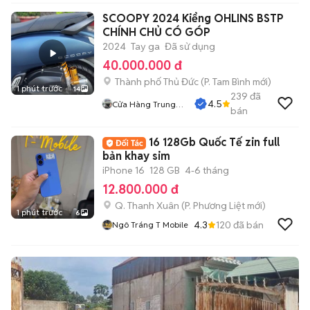
SCOOPY 2024 Kiểng OHLINS BSTP
CHÍNH CHỦ CÓ GÓP
2024
Tay ga
Đã sử dụng
40.000.000 đ
Thành phố Thủ Đức
(
P. Tam Bình
mới)
1 phút trước
14
239
đã
4.5
Cửa Hàng Trung
bán
Hiếu
16 128Gb Quốc Tế zin full
bản khay sim
iPhone 16
128 GB
4-6 tháng
12.800.000 đ
Q. Thanh Xuân
(
P. Phương Liệt
mới)
1 phút trước
6
4.3
120
đã bán
Ngô Tráng T Mobile