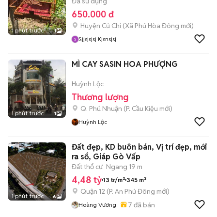
Đã sử dụng
650.000 đ
Huyện Củ Chi
(
Xã Phú Hòa Đông
mới)
1 phút trước
1
Sjjsjsjsj Kjsnsjsj
MÌ CAY SASIN HOA PHƯỢNG
Huỳnh Lộc
Thương lượng
Q. Phú Nhuận
(
P. Cầu Kiệu
mới)
1 phút trước
1
Huỳnh Lộc
Đất đẹp, KD buôn bán, Vị trí đẹp, mới
ra sổ, Giáp Gò Vấp
Đất thổ cư
Ngang 19 m
4,48 tỷ
13 tr/m²
345 m²
Quận 12
(
P. An Phú Đông
mới)
1 phút trước
6
7
đã bán
Hoàng Vương