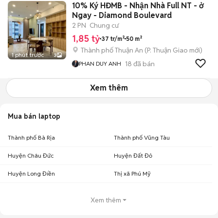
10% Ký HĐMB - Nhận Nhà Full NT - ở
Ngay - Diamond Boulevard
2 PN
Chung cư
1,85 tỷ
37 tr/m²
50 m²
Thành phố Thuận An
(
P. Thuận Giao
mới)
1 phút trước
3
18
đã bán
PHAN DUY ANH
Xem thêm
Mua bán laptop
Thành phố Bà Rịa
Thành phố Vũng Tàu
Huyện Châu Đức
Huyện Đất Đỏ
Huyện Long Điền
Thị xã Phú Mỹ
Xem thêm