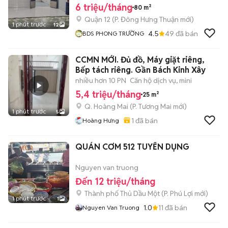
6 triệu/tháng
80 m²
Quận 12
(
P. Đông Hưng Thuận
mới)
1 phút trước
12
4.5
49
đã bán
BDS PHONG TRƯỜNG
CCMN MỚI. Đủ đồ, Máy giặt riêng,
Bếp tách riêng. Gần Bách Kinh Xây
nhiều hơn 10 PN
Căn hộ dịch vụ, mini
5,4 triệu/tháng
25 m²
Q. Hoàng Mai
(
P. Tương Mai
mới)
1 phút trước
5
1
đã bán
Hoàng Hưng
QUÁN CƠM 512 TUYỂN DỤNG
Nguyen van truong
Đến 12 triệu/tháng
Thành phố Thủ Dầu Một
(
P. Phú Lợi
mới)
1 phút trước
1
1.0
11
đã bán
Nguyen Van Truong