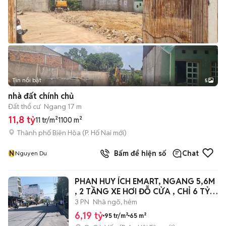
Tin nổi bật
5
nhà đất chính chủ
Đất thổ cư
Ngang 17 m
11,8 tỷ
11 tr/m²
1100 m²
Thành phố Biên Hòa
(
P. Hố Nai
mới)
N
Bấm để hiện số
Chat
Nguyen Du
PHAN HUY ÍCH EMART, NGANG 5,6M
, 2 TẦNG XE HƠI ĐỖ CỬA , CHỈ 6 TỶ
190TR
3 PN
Nhà ngõ, hẻm
6,19 tỷ
95 tr/m²
65 m²