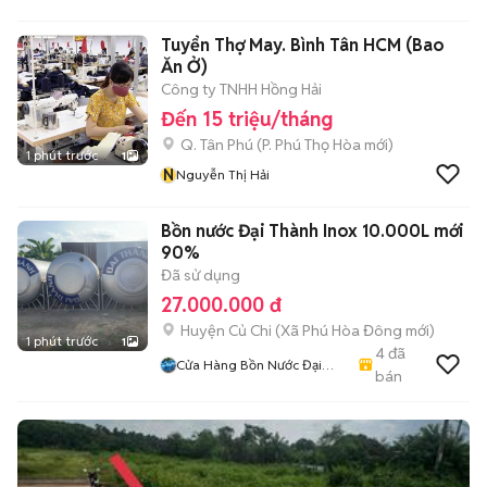
Tuyển Thợ May. Bình Tân HCM (Bao
Ăn Ở)
Công ty TNHH Hồng Hải
Đến 15 triệu/tháng
Q. Tân Phú
(
P. Phú Thọ Hòa
mới)
1 phút trước
1
N
Nguyễn Thị Hải
Bồn nước Đại Thành Inox 10.000L mới
90%
Đã sử dụng
27.000.000 đ
Huyện Củ Chi
(
Xã Phú Hòa Đông
mới)
1 phút trước
1
4
đã
Cửa Hàng Bồn Nước Đại
bán
Long Phát