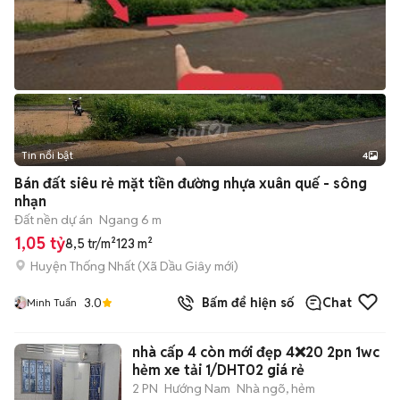
Tin nổi bật
4
Bán đất siêu rẻ mặt tiền đường nhựa xuân quế - sông
nhạn
Đất nền dự án
Ngang 6 m
1,05 tỷ
8,5 tr/m²
123 m²
Huyện Thống Nhất
(
Xã Dầu Giây
mới)
3.0
Bấm để hiện số
Chat
Minh Tuấn
nhà cấp 4 còn mới đẹp 4❌20 2pn 1wc
hẻm xe tải 1/DHT02 giá rẻ
2 PN
Hướng Nam
Nhà ngõ, hẻm