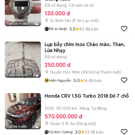
Đã sử dụng
Cả nam và nữ
130.000 đ
Q. Bình Tân
(
P. An Lạc
mới)
1 phút trước
1
5.0
82
đã bán
Đồ Xi Nhật
Lụp bẫy chim Inox Chào mào, Than,
Lửa Nhạy
Đã sử dụng
250.000 đ
Huyện Hóc Môn
(
Xã Đông Thạnh
mới)
1 phút trước
6
H
5.0
16
đã bán
Hiển Nguyễn
Honda CRV 1.5G Turbo 2018 Đỏ 7 chỗ
2018
110.000 km
Xăng
Tự động
570.000.000 đ
Quận 5
(
P. An Đông
mới)
1 phút trước
13
3.0
23
đã bán
Vũ Kim Cương