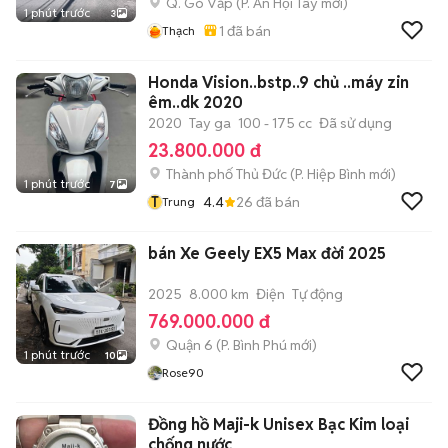
Q. Gò Vấp
(
P. An Hội Tây
mới)
1 phút trước
3
1
đã bán
Thạch
Honda Vision..bstp..9 chủ ..máy zin
êm..dk 2020
2020
Tay ga
100 - 175 cc
Đã sử dụng
23.800.000 đ
Thành phố Thủ Đức
(
P. Hiệp Bình
mới)
1 phút trước
7
T
4.4
26
đã bán
Trung
bán Xe Geely EX5 Max đời 2025
2025
8.000 km
Điện
Tự động
769.000.000 đ
Quận 6
(
P. Bình Phú
mới)
1 phút trước
10
Rose90
Đồng hồ Maji-k Unisex Bạc Kim loại
chống nước