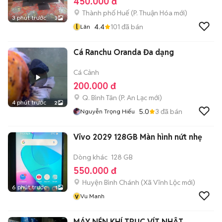
450.000 đ
Thành phố Huế
(
P. Thuận Hóa
mới)
3 phút trước
3
l
4.4
101
đã bán
Lân
Cá Ranchu Oranda Đa dạng
Cá Cảnh
200.000 đ
Q. Bình Tân
(
P. An Lạc
mới)
4 phút trước
2
5.0
3
đã bán
Nguyễn Trọng Hiếu
Vivo 2029 128GB Màn hình nứt nhẹ
Dòng khác
128 GB
550.000 đ
Huyện Bình Chánh
(
Xã Vĩnh Lộc
mới)
6 phút trước
1
v
Vu Manh
MÁY NÉN KHÍ TRỤC VÍT NHẬT