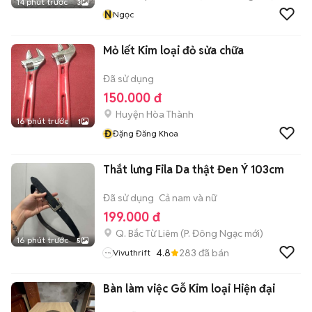
14 phút trước
3
N
Ngọc
Mỏ lết Kim loại đỏ sửa chữa
Đã sử dụng
150.000 đ
Huyện Hòa Thành
16 phút trước
1
Đ
Đặng Đăng Khoa
Thắt lưng Fila Da thật Đen Ý 103cm
Đã sử dụng
Cả nam và nữ
199.000 đ
Q. Bắc Từ Liêm
(
P. Đông Ngạc
mới)
16 phút trước
5
4.8
283
đã bán
Vivuthrift
Bàn làm việc Gỗ Kim loại Hiện đại