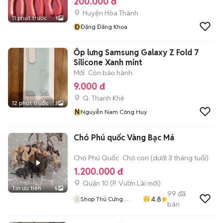
200.000 đ
Huyện Hòa Thành
11 phút trước
1
Đ
Đặng Đăng Khoa
Ốp lưng Samsung Galaxy Z Fold 7
Silicone Xanh mint
Mới
Còn bảo hành
9.000 đ
Q. Thanh Khê
12 phút trước
3
N
Nguyễn Nam Công Huy
Chó Phú quốc Vàng Bạc Má
Chó Phú Quốc
Chó con (dưới 3 tháng tuổi)
1.200.000 đ
Quận 10
(
P. Vườn Lài
mới)
Tin ưu tiên
5
99
đã
4.8
Shop Thú Cưng
bán
PenTa