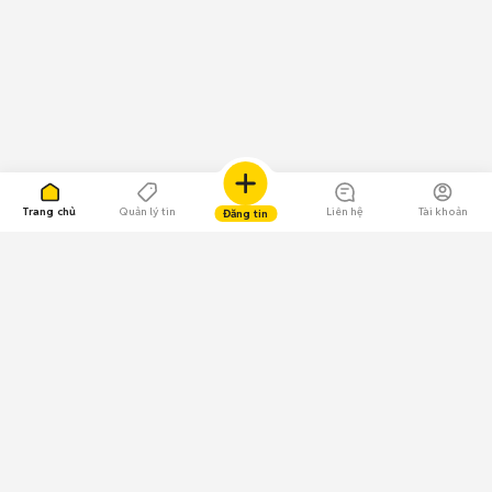
Trang chủ
Quản lý tin
Liên hệ
Tài khoản
Đăng tin
109.000 Bình chọn
Tải ứng dụng Chợ Tốt
Về Chợ Tốt
Quy chế sàn
Chính sách bảo mật
Giải quyết tranh chấp
CÔNG TY TNHH CHỢ TỐT - Người đại diện theo pháp luật: