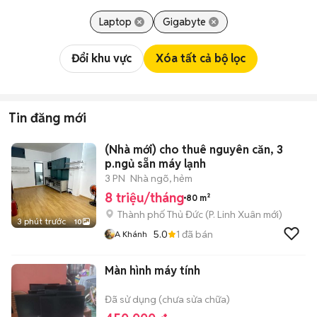
Laptop
Gigabyte
Đổi khu vực
Xóa tất cả bộ lọc
Tin đăng mới
(Nhà mới) cho thuê nguyên căn, 3
p.ngủ sẵn máy lạnh
3 PN
Nhà ngõ, hẻm
8 triệu/tháng
80 m²
Thành phố Thủ Đức
(
P. Linh Xuân
mới)
3 phút trước
10
5.0
1
đã bán
A Khánh
Màn hình máy tính
Đã sử dụng (chưa sửa chữa)