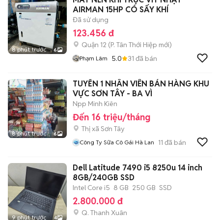
AIRMAN 15HP CÓ SẤY KHÍ
Đã sử dụng
123.456 đ
Quận 12
(
P. Tân Thới Hiệp
mới)
8 phút trước
6
5.0
31
đã bán
Phạm Lâm
TUYỂN 1 NHÂN VIÊN BÁN HÀNG KHU
VỰC SƠN TÂY - BA VÌ
Npp Minh Kiên
Đến 16 triệu/tháng
Thị xã Sơn Tây
8 phút trước
6
11
đã bán
Công Ty Sữa Cô Gái Hà Lan
Dell Latitude 7490 i5 8250u 14 inch
8GB/240GB SSD
Intel Core i5
8 GB
250 GB
SSD
2.800.000 đ
Q. Thanh Xuân
9 phút trước
4