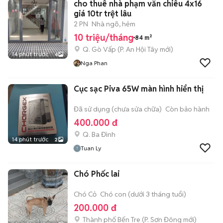
cho thuê nhà phạm văn chiêu 4x16
giá 10tr trệt lâu
2 PN
Nhà ngõ, hẻm
10 triệu/tháng
84 m²
Q. Gò Vấp
(
P. An Hội Tây
mới)
14 phút trước
4
Nga Phan
Cục sạc Piva 65W màn hình hiển thị
Đã sử dụng (chưa sửa chữa)
Còn bảo hành
400.000 đ
Q. Ba Đình
14 phút trước
2
Tuan Ly
Chó Phốc lai
Chó Cỏ
Chó con (dưới 3 tháng tuổi)
200.000 đ
Thành phố Bến Tre
(
P. Sơn Đông
mới)