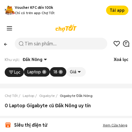
Voucher KFC đến 100k
Tải app
Chỉ có trên app Chợ Tốt
Khu vực:
Đắk Nông
Xoá lọc
Laptop
18
Giá
Lọc
Chợ Tốt
Laptop
Gigabyte
Gigabyte Đắk Nông
0 Laptop Gigabyte cũ Đắk Nông uy tín
Siêu thị điện tử
Xem Cửa hàng