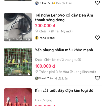
5.0
166
đã bán
Lê Hà
Tai nghe Lenovo có dây Đen Âm
thanh sống động
200.000 đ
Quận 7
(
P. Tân Mỹ
mới)
T
Trang Trang
10 phút trước
5
Yến phụng nhiều màu khỏe mạnh
Khác
Chim lớn (từ 3 tháng tuổi)
100.000 đ
Thành phố Biên Hòa
(
P. Long Bình
mới)
11 phút trước
1
4
đã bán
Khanh Trần
Kìm cắt tuốt dây điện kim loại đỏ
Đã sử dụng