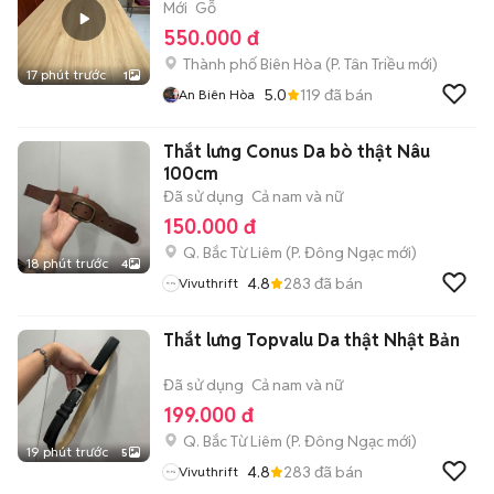
Mới
Gỗ
550.000 đ
Thành phố Biên Hòa
(
P. Tân Triều
mới)
17 phút trước
1
5.0
119
đã bán
An Biên Hòa
Thắt lưng Conus Da bò thật Nâu
100cm
Đã sử dụng
Cả nam và nữ
150.000 đ
Q. Bắc Từ Liêm
(
P. Đông Ngạc
mới)
18 phút trước
4
4.8
283
đã bán
Vivuthrift
Thắt lưng Topvalu Da thật Nhật Bản
Đã sử dụng
Cả nam và nữ
199.000 đ
Q. Bắc Từ Liêm
(
P. Đông Ngạc
mới)
19 phút trước
5
4.8
283
đã bán
Vivuthrift