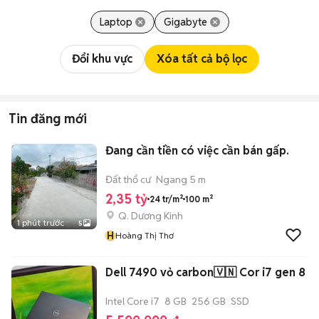
Laptop
Gigabyte
Đổi khu vực
Xóa tất cả bộ lọc
Tin đăng mới
Đang cần tiền có việc cần bán gấp.
Đất thổ cư
Ngang 5 m
2,35 tỷ
24 tr/m²
100 m²
Q. Dương Kinh
1 phút trước
5
H
Hoàng Thị Thơ
Dell 7490 vỏ carbon🇻🇳 Cor i7 gen 8
Intel Core i7
8 GB
256 GB
SSD