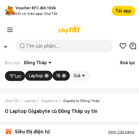
Voucher KFC đến 100k
Tải app
Chỉ có trên app Chợ Tốt
Khu vực:
Đồng Tháp
Xoá lọc
Laptop
18
Giá
Lọc
Chợ Tốt
Laptop
Gigabyte
Gigabyte Đồng Tháp
0 Laptop Gigabyte cũ Đồng Tháp uy tín
Siêu thị điện tử
Xem Cửa hàng