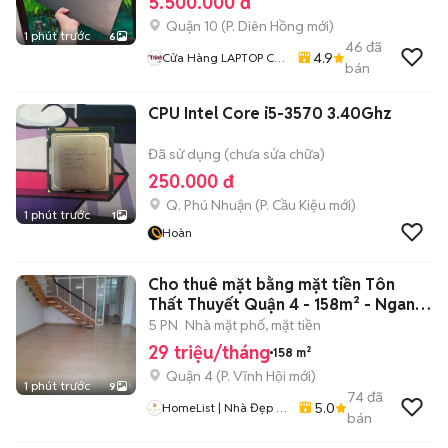
5.500.000 đ
Quận 10
(
P. Diên Hồng
mới)
1 phút trước
6
46
đã
4.9
Cửa Hàng LAPTOP Cũ
bán
Giá Rẻ
CPU Intel Core i5-3570 3.40Ghz
Đã sử dụng (chưa sửa chữa)
250.000 đ
Q. Phú Nhuận
(
P. Cầu Kiệu
mới)
1 phút trước
1
Hoàn
Cho thuê mặt bằng mặt tiền Tôn
Thất Thuyết Quận 4 - 158m² - Ngang
4.9m
5 PN
Nhà mặt phố, mặt tiền
29 triệu/tháng
158 m²
Quận 4
(
P. Vĩnh Hội
mới)
1 phút trước
9
74
đã
5.0
HomeList | Nhà Đẹp -
bán
Giá Tốt