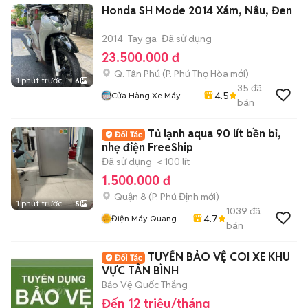
Honda SH Mode 2014 Xám, Nâu, Đen
2014
Tay ga
Đã sử dụng
23.500.000 đ
Q. Tân Phú
(
P. Phú Thọ Hòa
mới)
1 phút trước
6
35
đã
4.5
Cửa Hàng Xe Máy
bán
Phan Tấn
Tủ lạnh aqua 90 lít bền bỉ,
nhẹ điện FreeShip
Đã sử dụng
< 100 lít
1.500.000 đ
Quận 8
(
P. Phú Định
mới)
1 phút trước
5
1039
đã
4.7
Điện Máy Quang
bán
Phát
TUYỂN BẢO VỆ COI XE KHU
VỰC TÂN BÌNH
Bảo Vệ Quốc Thắng
Đến 12 triệu/tháng