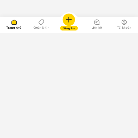
Trang chủ
Quản lý tin
Liên hệ
Tài khoản
Đăng tin
109.000 Bình chọn
Tải ứng dụng Chợ Tốt
Về Chợ Tốt
Quy chế sàn
Chính sách bảo mật
Giải quyết tranh chấp
CÔNG TY TNHH CHỢ TỐT - Người đại diện theo pháp luật:
Nguyễn Trọng Tấn; GPDKKD: 0312120782 do Sở KH & ĐT TP.HCM cấp ngày
11/01/2013;
GPMXH: 185/GP-BTTTT do Bộ Thông tin và Truyền thông
cấp ngày 09/07/2024 - Chịu trách nhiệm
nội dung: Trần Hoàng Ly.
Chính sách sử dụng
Địa chỉ: Tầng 18, Toà nhà UOA, Số 6 đường Tân Trào, Phường Tân Mỹ,