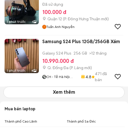
Đã sử dụng
100.000 đ
Quận 12
(
P. Đông Hưng Thuận
mới)
1 phút trước
1
Tuấn Anh Nguyễn
Samsung S24 Plus 12GB/256GB Xám
Galaxy S24 Plus
256 GB
>12 tháng
10.990.000 đ
Q. Đống Đa
(
P. Láng
mới)
1 phút trước
4
471
đã
4.8
CH - Tễ Hà Nội
bán
Mobie
Xem thêm
Mua bán laptop
Thành phố Cao Lãnh
Thành phố Sa Đéc