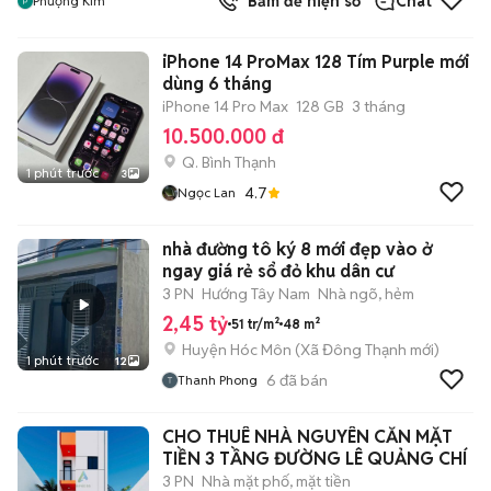
Bấm để hiện số
Chat
Phượng Kim
iPhone 14 ProMax 128 Tím Purple mới
dùng 6 tháng
iPhone 14 Pro Max
128 GB
3 tháng
10.500.000 đ
Q. Bình Thạnh
1 phút trước
3
4.7
Ngọc Lan
nhà đường tô ký 8 mới đẹp vào ở
ngay giá rẻ sổ đỏ khu dân cư
3 PN
Hướng Tây Nam
Nhà ngõ, hẻm
2,45 tỷ
51 tr/m²
48 m²
Huyện Hóc Môn
(
Xã Đông Thạnh
mới)
1 phút trước
12
6
đã bán
Thanh Phong
CHO THUÊ NHÀ NGUYÊN CĂN MẶT
TIỀN 3 TẦNG ĐƯỜNG LÊ QUẢNG CHÍ
3 PN
Nhà mặt phố, mặt tiền