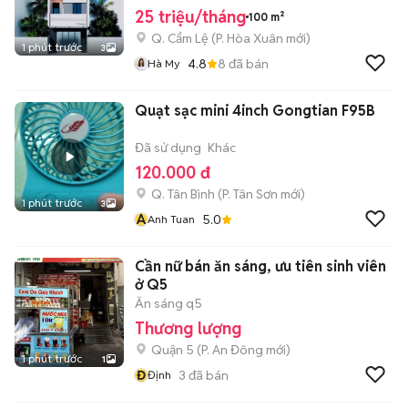
25 triệu/tháng
100 m²
Q. Cẩm Lệ
(
P. Hòa Xuân
mới)
1 phút trước
3
4.8
8
đã bán
Hà My
Quạt sạc mini 4inch Gongtian F95B
Đã sử dụng
Khác
120.000 đ
Q. Tân Bình
(
P. Tân Sơn
mới)
1 phút trước
3
A
5.0
Anh Tuan
Cần nữ bán ăn sáng, ưu tiên sinh viên
ở Q5
Ăn sáng q5
Thương lượng
Quận 5
(
P. An Đông
mới)
1 phút trước
1
Đ
3
đã bán
Định