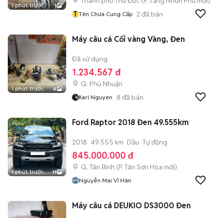
Thành phố Thủ Đức
(
P. Tăng Nhơn Phú
mới)
1 phút trước
1
T
2
đã bán
Tên Chưa Cung Cấp
Máy câu cá Cối vàng Vàng, Đen
Đã sử dụng
1.234.567 đ
Q. Phú Nhuận
1 phút trước
6
8
đã bán
Karl Nguyen
Ford Raptor 2018 Đen 49.555km
2018
49.555 km
Dầu
Tự động
845.000.000 đ
Q. Tân Bình
(
P. Tân Sơn Hòa
mới)
1 phút trước
11
Nguyễn Mai Vĩ Hân
Máy câu cá DEUKIO DS3000 Đen