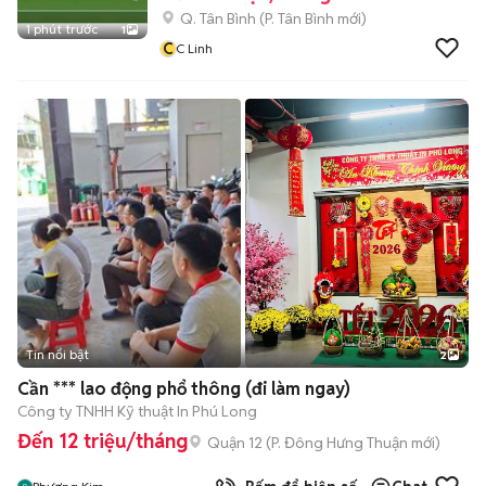
Q. Tân Bình
(
P. Tân Bình
mới)
1 phút trước
1
C
C Linh
Tin nổi bật
2
Cần *** lao động phổ thông (đi làm ngay)
Công ty TNHH Kỹ thuật In Phú Long
Đến 12 triệu/tháng
Quận 12
(
P. Đông Hưng Thuận
mới)