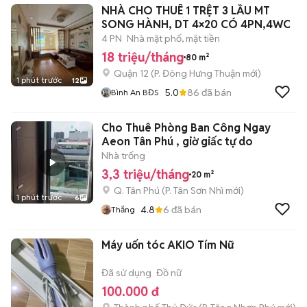
NHÀ CHO THUÊ 1 TRỆT 3 LẦU MT
SONG HÀNH, DT 4×20 CÓ 4PN,4WC
4 PN
Nhà mặt phố, mặt tiền
18 triệu/tháng
80 m²
Quận 12
(
P. Đông Hưng Thuận
mới)
1 phút trước
12
5.0
86
đã bán
Bình An BĐS
Cho Thuê Phòng Ban Công Ngay
Aeon Tân Phú , giờ giấc tự do
Nhà trống
3,3 triệu/tháng
20 m²
Q. Tân Phú
(
P. Tân Sơn Nhì
mới)
1 phút trước
6
4.8
6
đã bán
Thắng
Máy uốn tóc AKIO Tím Nữ
Đã sử dụng
Đồ nữ
100.000 đ