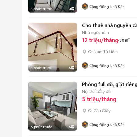
Cộng Đồng Nhà Đất
5 phút trước
4
Cho thuê nhà nguyên că
Nhà ngõ, hẻm
12 triệu/tháng
30 m²
Q. Nam Từ Liêm
Cộng Đồng Nhà Đất
5 phút trước
5
Phòng full đồ, giặt riên
Nội thất đầy đủ
5 triệu/tháng
Q. Cầu Giấy
Cộng Đồng Nhà Đất
6 phút trước
5