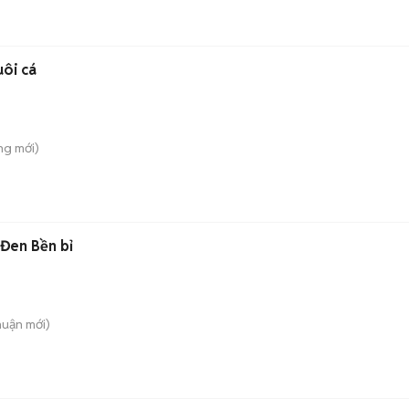
ôi cá
ng
mới)
Đen Bền bỉ
huận
mới)