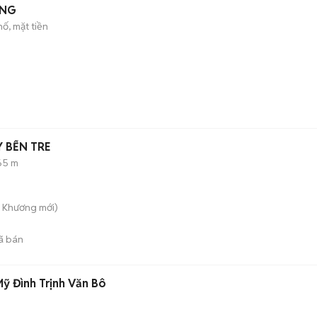
ÊNG
ố, mặt tiền
 BẾN TRE
65 m
ú Khương
mới)
ã bán
ỹ Đình Trịnh Văn Bô