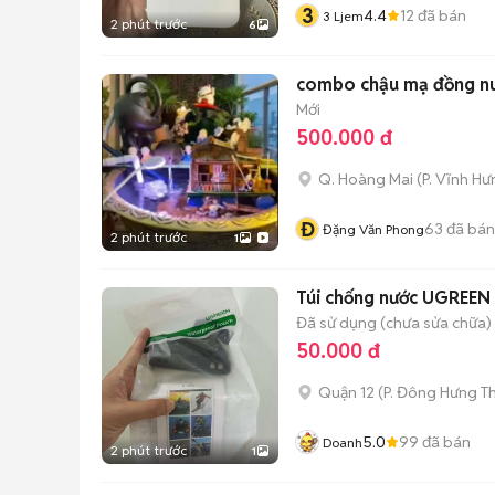
3
4.4
12
đã bán
3 Ljem
2 phút trước
6
combo chậu mạ đồng nu
Mới
500.000 đ
Q. Hoàng Mai
(
P. Vĩnh Hư
Đ
63
đã bán
Đặng Văn Phong
2 phút trước
1
Túi chống nước UGREEN 
Đã sử dụng (chưa sửa chữa)
50.000 đ
Quận 12
(
P. Đông Hưng T
5.0
99
đã bán
Doanh
2 phút trước
1