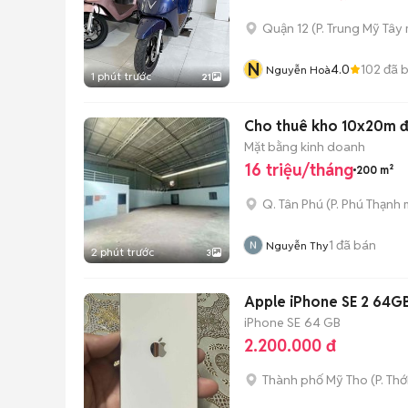
Quận 12
(
P. Trung Mỹ Tây
N
4.0
102
đã 
Nguyễn Hoà
1 phút trước
21
Cho thuê kho 10x20m đ
Mặt bằng kinh doanh
16 triệu/tháng
200 m²
Q. Tân Phú
(
P. Phú Thạnh
m
1
đã bán
Nguyễn Thy
2 phút trước
3
Apple iPhone SE 2 64G
iPhone SE
64 GB
2.200.000 đ
Thành phố Mỹ Tho
(
P. Thớ