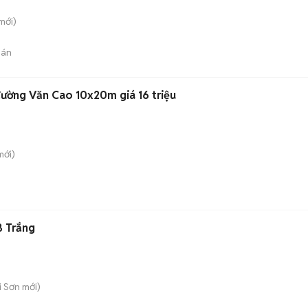
mới)
bán
ường Văn Cao 10x20m giá 16 triệu
ới)
B Trắng
i Sơn
mới)