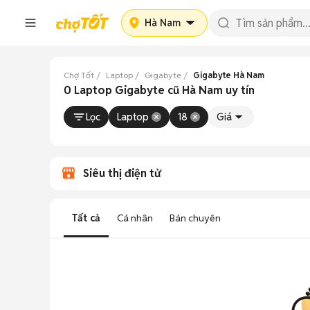
Hà Nam
Chợ Tốt
Laptop
Gigabyte
Gigabyte Hà Nam
0 Laptop Gigabyte cũ Hà Nam uy tín
Lọc
Laptop
18
Giá
Siêu thị điện tử
Tất cả
Cá nhân
Bán chuyên