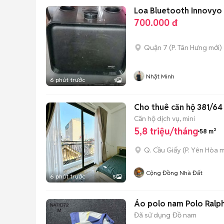
Loa Bluetooth Innovyo
700.000 đ
Quận 7
(
P. Tân Hưng
mới)
Nhật Minh
6 phút trước
1
Cho thuê căn hộ 381/64 
Căn hộ dịch vụ, mini
5,8 triệu/tháng
58 m²
Q. Cầu Giấy
(
P. Yên Hòa
m
Cộng Đồng Nhà Đất
6 phút trước
5
Áo polo nam Polo Ralph
Đã sử dụng
Đồ nam