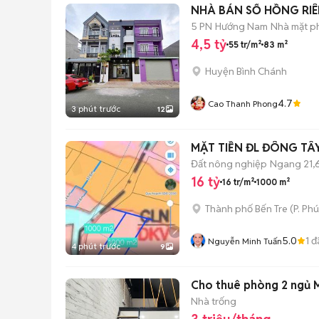
NHÀ BÁN SỔ HỒNG RI
5 PN
Hướng Nam
Nhà mặt ph
4,5 tỷ
55 tr/m²
83 m²
Huyện Bình Chánh
4.7
Cao Thanh Phong
3 phút trước
12
MẶT TIỀN ĐL ĐÔNG TÂY
Đất nông nghiệp
Ngang 21,
16 tỷ
16 tr/m²
1000 m²
Thành phố Bến Tre
(
P. Ph
5.0
1
đ
Nguyễn Minh Tuấn
4 phút trước
9
Cho thuê phòng 2 ngủ M
Nhà trống