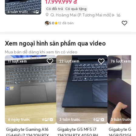
17.999.999 đ
Có đổi trả
Có quà tặng
4 tuần trước
5
Q. Hoàng Mai
(
P. Tương Mai
mới)
16
5.0
12
đã bán
Xem ngoại hình sản phẩm qua video
Mua bán dễ dàng khi xem tin có video
11
lượt xem
22
lượt xem
76
lượt xem
6 ngày trước
6
1
3 tuần trước
6
1
3 tuần trước
Gigabyte Gaming A16
Gigabyte G5 MF5 i7
Gigabyte G7 
(GA6H) i7 13620H RTX
13620H RTX 4050 BH
16GB/512GB