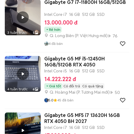
Gigabyte G7 i7-11800H 16GB/512GB
Intel Core i7
16 GB
512 GB
SSD
13.000.000 đ
Rẻ hơn
3 tuần trước
5
Q. Long Biên
(
P. Việt Hưng
mới)
76
4
đã bán
Gigabyte G5 MF i5-12450H
16GB/512GB RTX 4050
Intel Core i5
16 GB
512 GB
SSD
14.222.222 đ
Giá tốt
Có đổi trả
Có quà tặng
4 tuần trước
6
Q. Hoàng Mai
(
P. Tương Mai
mới)
50
5.0
45
đã bán
Gigabyte G5 MF5 i7 13620H 16GB
RTX 4050 BH 2027
Intel Core i7
16 GB
512 GB
SSD