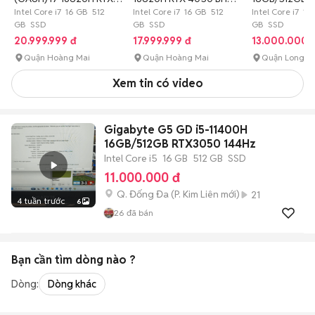
4050 6GB
Intel Core i7 16 GB 512
05/2027
Intel Core i7 16 GB 512
Intel Core i7 16
GB SSD
GB SSD
GB SSD
20.999.999 đ
17.999.999 đ
13.000.000 
Quận Hoàng Mai
Quận Hoàng Mai
Quận Long B
Xem tin có video
Gigabyte G5 GD i5-11400H
16GB/512GB RTX3050 144Hz
Intel Core i5
16 GB
512 GB
SSD
11.000.000 đ
Q. Đống Đa
(
P. Kim Liên
mới)
21
4 tuần trước
6
26
đã bán
Bạn cần tìm
dòng
nào ?
Dòng:
Dòng khác