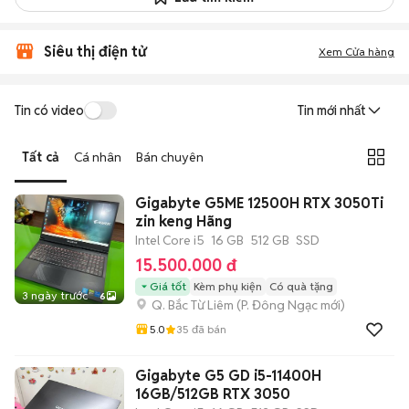
Siêu thị điện tử
Xem Cửa hàng
Tin có video
Tin mới nhất
Tất cả
Cá nhân
Bán chuyên
Gigabyte G5ME 12500H RTX 3050Ti
zin keng Hãng
Intel Core i5
16 GB
512 GB
SSD
15.500.000 đ
Giá tốt
Kèm phụ kiện
Có quà tặng
3 ngày trước
6
Q. Bắc Từ Liêm
(
P. Đông Ngạc
mới)
5.0
35
đã bán
Gigabyte G5 GD i5-11400H
16GB/512GB RTX 3050