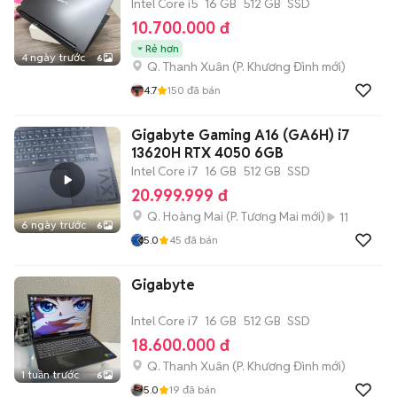
Intel Core i5
16 GB
512 GB
SSD
10.700.000 đ
Rẻ hơn
4 ngày trước
6
Q. Thanh Xuân
(
P. Khương Đình
mới)
4.7
150
đã bán
Gigabyte Gaming A16 (GA6H) i7
13620H RTX 4050 6GB
Intel Core i7
16 GB
512 GB
SSD
20.999.999 đ
Q. Hoàng Mai
(
P. Tương Mai
mới)
11
6 ngày trước
6
5.0
45
đã bán
Gigabyte
Intel Core i7
16 GB
512 GB
SSD
18.600.000 đ
Q. Thanh Xuân
(
P. Khương Đình
mới)
1 tuần trước
6
5.0
19
đã bán