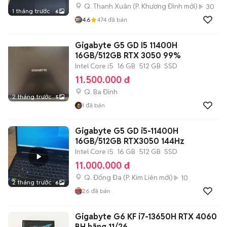
Q. Thanh Xuân
(
P. Khương Đình
mới)
30
1 tháng trước
6
4.6
474
đã bán
Gigabyte G5 GD I5 11400H
16GB/512GB RTX 3050 99%
Intel Core i5
16 GB
512 GB
SSD
11.500.000 đ
Q. Ba Đình
2 tháng trước
5
1
đã bán
Gigabyte G5 GD i5-11400H
16GB/512GB RTX3050 144Hz
Intel Core i5
16 GB
512 GB
SSD
11.000.000 đ
Q. Đống Đa
(
P. Kim Liên
mới)
10
2 tháng trước
6
26
đã bán
Gigabyte G6 KF i7-13650H RTX 4060
BH hãng 11/26