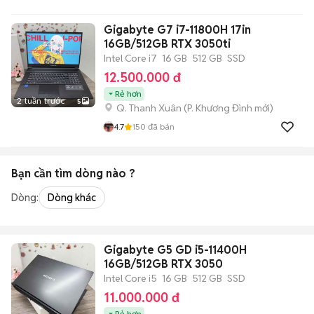
Gigabyte G7 i7-11800H 17in
16GB/512GB RTX 3050ti
Intel Core i7
16 GB
512 GB
SSD
12.500.000 đ
Rẻ hơn
2 tuần trước
5
Q. Thanh Xuân
(
P. Khương Đình
mới)
4.7
150
đã bán
Bạn cần tìm
dòng
nào ?
Dòng:
Dòng khác
Gigabyte G5 GD i5-11400H
16GB/512GB RTX 3050
Intel Core i5
16 GB
512 GB
SSD
11.000.000 đ
Rẻ hơn