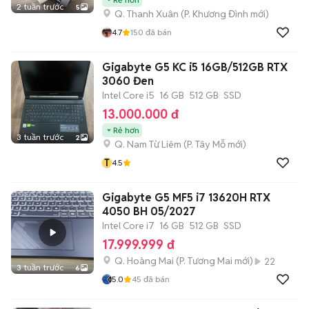
2 tuần trước
5
Q. Thanh Xuân
(
P. Khương Đình
mới)
4.7
150
đã bán
Gigabyte G5 KC i5 16GB/512GB RTX
3060 Đen
Intel Core i5
16 GB
512 GB
SSD
13.000.000 đ
Rẻ hơn
3 tuần trước
2
Q. Nam Từ Liêm
(
P. Tây Mỗ
mới)
T
4.5
Gigabyte G5 MF5 i7 13620H RTX
4050 BH 05/2027
Intel Core i7
16 GB
512 GB
SSD
17.999.999 đ
Q. Hoàng Mai
(
P. Tương Mai
mới)
22
3 tuần trước
6
5.0
45
đã bán