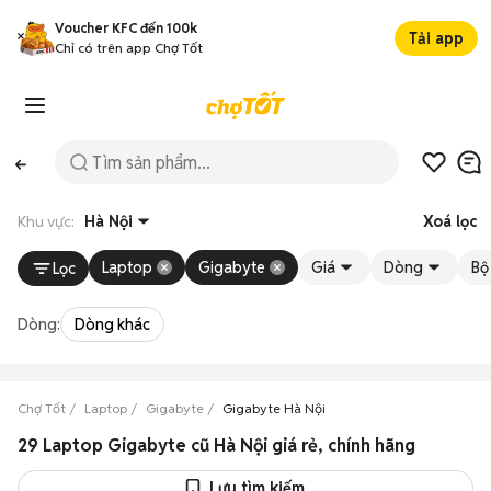
Voucher KFC đến 100k
Tải app
Chỉ có trên app Chợ Tốt
Khu vực:
Hà Nội
Xoá lọc
Laptop
Gigabyte
Giá
Dòng
Bộ 
Lọc
Dòng:
Dòng khác
Chợ Tốt
Laptop
Gigabyte
Gigabyte Hà Nội
29 Laptop Gigabyte cũ Hà Nội giá rẻ, chính hãng
Lưu tìm kiếm