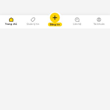
Trang chủ
Quản lý tin
Liên hệ
Tài khoản
Đăng tin
109.000 Bình chọn
Tải ứng dụng Chợ Tốt
Về Chợ Tốt
Quy chế sàn
Chính sách bảo mật
Giải quyết tranh chấp
CÔNG TY TNHH CHỢ TỐT - Người đại diện theo pháp luật:
Nguyễn Trọng Tấn; GPDKKD: 0312120782 do Sở KH & ĐT TP.HCM cấp ngày
11/01/2013;
GPMXH: 185/GP-BTTTT do Bộ Thông tin và Truyền thông