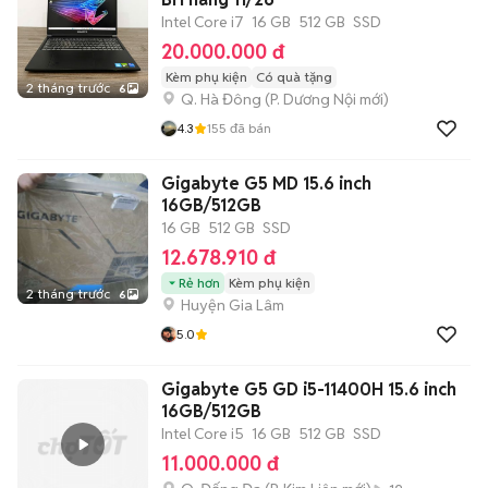
Intel Core i7
16 GB
512 GB
SSD
20.000.000 đ
Kèm phụ kiện
Có quà tặng
2 tháng trước
6
Q. Hà Đông
(
P. Dương Nội
mới)
4.3
155
đã bán
Gigabyte G5 MD 15.6 inch
16GB/512GB
16 GB
512 GB
SSD
12.678.910 đ
Rẻ hơn
Kèm phụ kiện
2 tháng trước
6
Huyện Gia Lâm
5.0
Gigabyte G5 GD i5-11400H 15.6 inch
16GB/512GB
Intel Core i5
16 GB
512 GB
SSD
11.000.000 đ