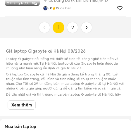
Q. Đống Đa
(
P. Kim Liên
mới)
12
2 tháng trước
5
5.0
19
đã bán
1
2
Giá laptop Gigabyte cũ Hà Nội 08/2026
Laptop Gigabyte nổi tiếng với thiết kế tinh tế, công nghệ tiên tiến và
hiệu năng mạnh mẽ. Tại Hà Nội, laptop cũ của Gigabyte luôn được ưa
chuộng nhờ hiệu năng ổn định và giá trị lâu dài.
Giá laptop Gigabyte cũ Hà Nội đã giảm đáng kể trong tháng 08, tuỳ
thuộc vào tình trạng, cấu hình và tính năng sẽ có sự chênh lệch khác
nhau. Chợ Tốt có 29 tin đăng bán, mua laptop Gigabyte cũ tại Hà Nội với
nhiều khoảng giá giúp người dùng dễ dàng tìm kiếm và so sánh giá cả.
Để cập nhật giá và thị trường mua bán laptop Gigabyte cũ Hà Nội, hãy
theo dõi và tham khảo các thông tin mới nhất trên Chợ Tốt.
Xem thêm
Top 3 quận huyện có nhiều tin mua bán laptop Gigabyte nhất ở Hà Nội
Laptop Gigabyte Quận Thanh Xuân
: 5 sản phẩm
Laptop Gigabyte Quận Hoàng Mai
: 5 sản phẩm
Mua bán laptop