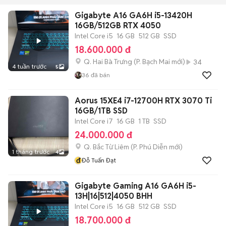
Gigabyte A16 GA6H i5-13420H
16GB/512GB RTX 4050
Intel Core i5
16 GB
512 GB
SSD
18.600.000 đ
Q. Hai Bà Trưng
(
P. Bạch Mai
mới)
34
4 tuần trước
5
36
đã bán
Aorus 15XE4 i7-12700H RTX 3070 Ti
16GB/1TB SSD
Intel Core i7
16 GB
1 TB
SSD
24.000.000 đ
Q. Bắc Từ Liêm
(
P. Phú Diễn
mới)
1 tháng trước
4
đ
Đỗ Tuấn Đạt
Gigabyte Gaming A16 GA6H i5-
13H|16|512|4050 BHH
Intel Core i5
16 GB
512 GB
SSD
18.700.000 đ