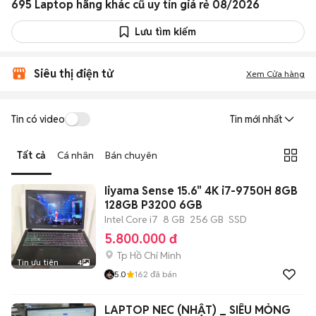
695 Laptop hãng khác cũ uy tín giá rẻ 08/2026
Lưu tìm kiếm
Siêu thị điện tử
Xem Cửa hàng
Tin có video
Tin mới nhất
Tất cả
Cá nhân
Bán chuyên
Iiyama Sense 15.6" 4K i7-9750H 8GB
128GB P3200 6GB
Intel Core i7
8 GB
256 GB
SSD
5.800.000 đ
Tp Hồ Chí Minh
Tin ưu tiên
4
5.0
162
đã bán
LAPTOP NEC (NHẬT) _ SIÊU MỎNG