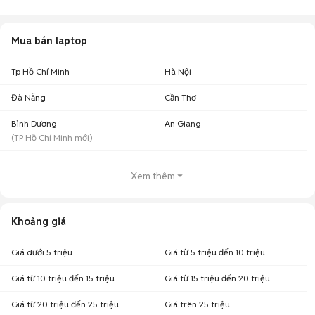
08/08/2026
Số lượng tin
Mua bán laptop
Tỉnh thành
Khoảng giá
đăng
Laptop Hãng khác cũ Tp Hồ Chí
3,24 triệu - 3,96
Tp Hồ Chí Minh
Hà Nội
347
Minh
triệu
Đà Nẵng
Cần Thơ
4,5 triệu - 5,5
Laptop Hãng khác cũ Hà Nội
96
triệu
Bình Dương
An Giang
Laptop Hãng khác cũ Bình
4,23 triệu - 5,17
(
TP Hồ Chí Minh
mới)
35
Dương
triệu
3,77 triệu - 4,61
Laptop Hãng khác cũ Cần Thơ
31
Xem thêm
triệu
3,41 triệu - 4,17
Laptop Hãng khác cũ Vĩnh Long
24
triệu
Khoảng giá
4,05 triệu - 4,95
Laptop Hãng khác cũ Đà Nẵng
21
triệu
Giá dưới 5 triệu
Giá từ 5 triệu đến 10 triệu
2,93 triệu - 3,58
Laptop Hãng khác cũ Đồng Nai
19
triệu
Giá từ 10 triệu đến 15 triệu
Giá từ 15 triệu đến 20 triệu
3,24 triệu - 3,96
Laptop Hãng khác cũ Sóc Trăng
11
triệu
Giá từ 20 triệu đến 25 triệu
Giá trên 25 triệu