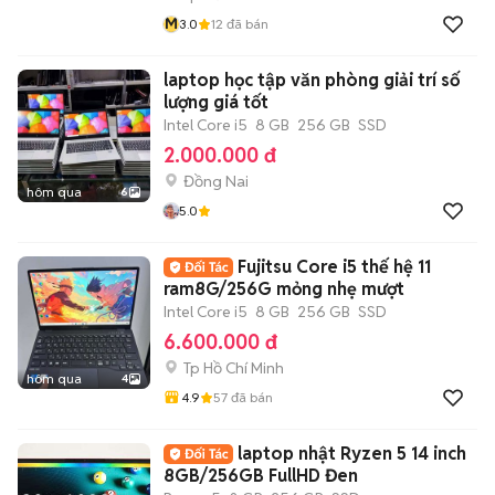
M
3.0
12
đã bán
laptop học tập văn phòng giải trí số
lượng giá tốt
Intel Core i5
8 GB
256 GB
SSD
2.000.000 đ
Đồng Nai
hôm qua
6
5.0
Fujitsu Core i5 thế hệ 11
ram8G/256G mỏng nhẹ mượt
Intel Core i5
8 GB
256 GB
SSD
6.600.000 đ
Tp Hồ Chí Minh
hôm qua
4
4.9
57
đã bán
laptop nhật Ryzen 5 14 inch
8GB/256GB FullHD Đen