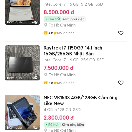
Intel Core i7
16 GB
512 GB
SSD
8.500.000 đ
Giá tốt
Kèm phụ kiện
hôm qua
6
Tp Hồ Chí Minh
4.8
139
đã bán
Raytrek I7 1150G7 14.1 inch
16GB/256GB Nhật Bản
Intel Core i7
16 GB
256 GB
SSD
7.500.000 đ
Tp Hồ Chí Minh
hôm qua
6
4.8
139
đã bán
NEC VK153S 4GB/128GB Cảm ứng
Like New
4 GB
< 128 GB
SSD
2.300.000 đ
Rẻ hơn
Kèm phụ kiện
hôm qua
1
Tp Hồ Chí Minh