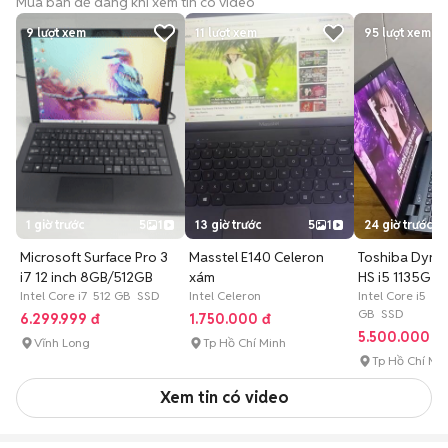
Mua bán dễ dàng khi xem tin có video
9
lượt xem
11
lượt xem
95
lượt xem
1 giờ trước
5
1
13 giờ trước
5
1
24 giờ trước
Microsoft Surface Pro 3
Masstel E140 Celeron
Toshiba Dyn
i7 12 inch 8GB/512GB
xám
HS i5 1135G7 
Intel Core i7 512 GB SSD
Intel Celeron
Intel Core i5 8
GB SSD
6.299.999 đ
1.750.000 đ
5.500.000 đ
Vĩnh Long
Tp Hồ Chí Minh
Tp Hồ Chí Mi
Xem tin có video