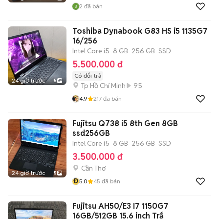
2
đã bán
Toshiba Dynabook G83 HS i5 1135G7
16/256
Intel Core i5
8 GB
256 GB
SSD
5.500.000 đ
Có đổi trả
24 giờ trước
5
Tp Hồ Chí Minh
95
4.9
217
đã bán
Fujitsu Q738 i5 8th Gen 8GB
ssd256GB
Intel Core i5
8 GB
256 GB
SSD
3.500.000 đ
Cần Thơ
24 giờ trước
5
Đ
5.0
45
đã bán
Fujitsu AH50/E3 I7 1150G7
16GB/512GB 15.6 inch Trắ