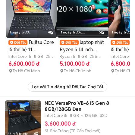
1 ngày trước
4
1 ngày trước
5
1 ngày trước
Fujitsu Core
laptop nhật
Fu
i5 thế hệ 11
Ryzen 5 14 inch
i5 thế hệ 8
ram8G/256G mỏng
Intel Core i5
8 GB
256
8GB/256GB FullHD
Ryzen 5
8 GB
256
8GB/256GB
Intel Core i5
GB
SSD
GB
SSD
GB
SSD
6.600.000 đ
5.100.000 đ
6.800.00
nhẹ mượt
Đen
ứng
Tp Hồ Chí Minh
Tp Hồ Chí Minh
Tp Hồ Chí 
Lọc với Tin đăng từ Đối Tác Chợ Tốt
NEC VersaPro VB-6 i5 Gen 8
8GB/128GB Đen
Intel Core i5
8 GB
< 128 GB
SSD
3.600.000 đ
Sóc Trăng
(
TP Cần Thơ
mới)
23 giờ trước
3