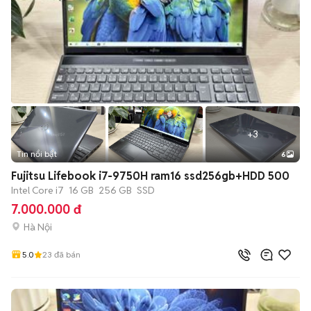
+
3
Tin nổi bật
6
Fujitsu Lifebook i7-9750H ram16 ssd256gb+HDD 500
Intel Core i7
16 GB
256 GB
SSD
7.000.000 đ
Hà Nội
5.0
23
đã bán