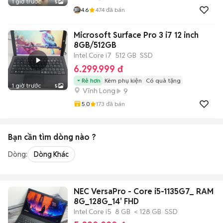
1 giờ trước
5
4.6
474
đã bán
Microsoft Surface Pro 3 i7 12 inch
8GB/512GB
Intel Core i7
512 GB
SSD
6.299.999 đ
Rẻ hơn
Kèm phụ kiện
Có quà tặng
1 giờ trước
5
Vĩnh Long
9
5.0
173
đã bán
Bạn cần tìm
dòng
nào ?
Dòng:
Dòng Khác
NEC VersaPro - Core i5-1135G7_ RAM
8G_128G_14' FHD
Intel Core i5
8 GB
< 128 GB
SSD