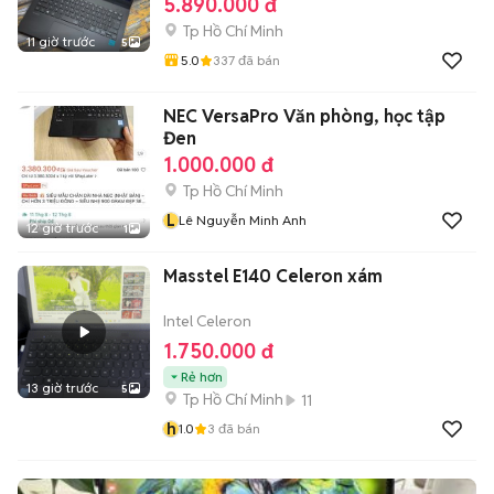
5.890.000 đ
Tp Hồ Chí Minh
11 giờ trước
5
5.0
337
đã bán
NEC VersaPro Văn phòng, học tập
Đen
1.000.000 đ
Tp Hồ Chí Minh
L
Lê Nguyễn Minh Anh
12 giờ trước
1
Masstel E140 Celeron xám
Intel Celeron
1.750.000 đ
Rẻ hơn
13 giờ trước
5
Tp Hồ Chí Minh
11
h
1.0
3
đã bán