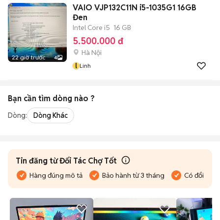
VAIO VJP132C11N i5-1035G1 16GB
Đen
Intel Core i5
16 GB
5.500.000 đ
Hà Nội
22 giờ trước
4
l
Linh
Bạn cần tìm
dòng
nào ?
Dòng:
Dòng Khác
Tin đăng từ Đối Tác Chợ Tốt
Hàng đúng mô tả
Bảo hành từ 3 tháng
Có đổi trả