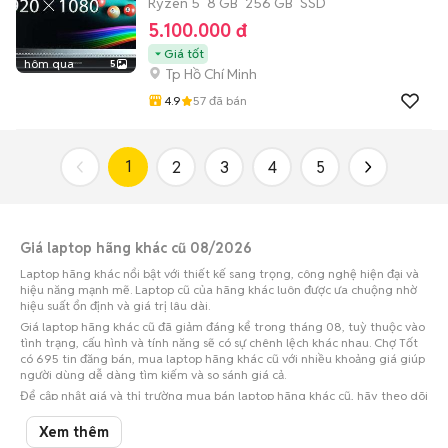
Ryzen 5
8 GB
256 GB
SSD
5.100.000 đ
Giá tốt
hôm qua
5
Tp Hồ Chí Minh
4.9
57
đã bán
1
2
3
4
5
Giá laptop hãng khác cũ 08/2026
Laptop hãng khác nổi bật với thiết kế sang trọng, công nghệ hiện đại và
hiệu năng mạnh mẽ. Laptop cũ của hãng khác luôn được ưa chuộng nhờ
hiệu suất ổn định và giá trị lâu dài.
Giá laptop hãng khác cũ đã giảm đáng kể trong tháng 08, tuỳ thuộc vào
tình trạng, cấu hình và tính năng sẽ có sự chênh lệch khác nhau. Chợ Tốt
có 695 tin đăng bán, mua laptop hãng khác cũ với nhiều khoảng giá giúp
người dùng dễ dàng tìm kiếm và so sánh giá cả.
Để cập nhật giá và thị trường mua bán laptop hãng khác cũ, hãy theo dõi
và tham khảo các thông tin mới nhất trên Chợ Tốt.
Xem thêm
Khoảng giá laptop Hãng khác cũ ở các tỉnh thành phổ biến cập nhật