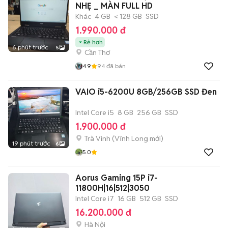
NHẸ _ MÀN FULL HD
Khác
4 GB
< 128 GB
SSD
1.990.000 đ
Rẻ hơn
6 phút trước
5
Cần Thơ
4.9
94
đã bán
VAIO i5-6200U 8GB/256GB SSD Đen
Intel Core i5
8 GB
256 GB
SSD
1.900.000 đ
Trà Vinh
(
Vĩnh Long
mới)
19 phút trước
6
5.0
Aorus Gaming 15P i7-
11800H|16|512|3050
Intel Core i7
16 GB
512 GB
SSD
16.200.000 đ
Hà Nội