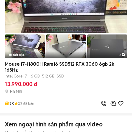
+
3
Tin nổi bật
6
Mouse i7-11800H Ram16 SSD512 RTX 3060 6gb 2k
165Hz
Intel Core i7
16 GB
512 GB
SSD
13.990.000 đ
Hà Nội
5.0
23
đã bán
Xem ngoại hình sản phẩm qua video