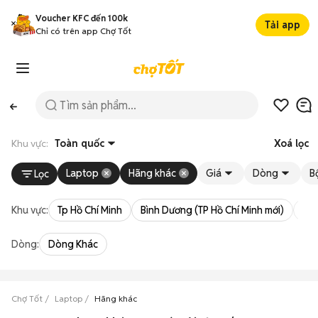
Voucher KFC đến 100k
Tải app
Chỉ có trên app Chợ Tốt
Khu vực:
Toàn quốc
Xoá lọc
Laptop
Hãng khác
Giá
Dòng
Bộ
Lọc
Khu vực:
Tp Hồ Chí Minh
Bình Dương (TP Hồ Chí Minh mới)
Bà 
Dòng:
Dòng Khác
Chợ Tốt
Laptop
Hãng khác