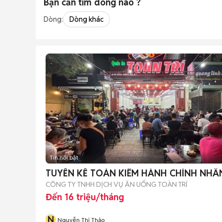
Bạn cần tìm
dòng
nào ?
Dòng:
Dòng khác
Tin nổi bật
TUYỂN KẾ TOÁN KIÊM HÀNH CHÍNH NHÂ
CÔNG TY TNHH DỊCH VỤ ĂN UỐNG TOÀN TRÍ
Đến 16 triệu/tháng
N
Nguyễn Thị Thảo