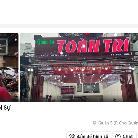
N SỰ
Quận 5
(
P. Chợ Quá
Bấm để hiện số
Chat