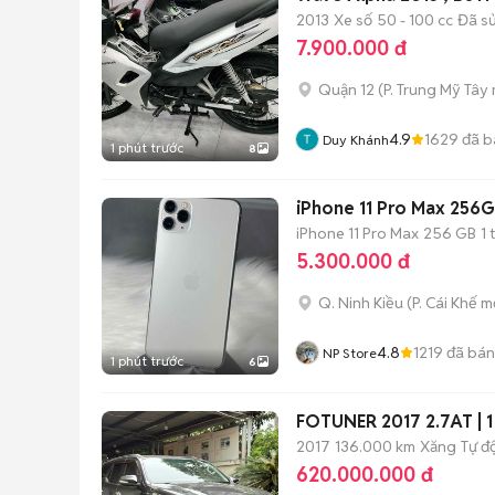
2013
Xe số
50 - 100 cc
Đã s
7.900.000 đ
Quận 12
(
P. Trung Mỹ Tây
4.9
1629
đã b
Duy Khánh
1 phút trước
8
iPhone 11 Pro Max 256G
iPhone 11 Pro Max
256 GB
1
5.300.000 đ
Q. Ninh Kiều
(
P. Cái Khế
mớ
4.8
1219
đã bán
NP Store
1 phút trước
6
FOTUNER 2017 2.7AT | 1 
2017
136.000 km
Xăng
Tự đ
620.000.000 đ