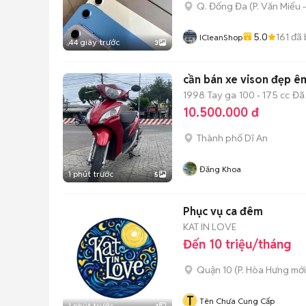
Q. Đống Đa
(
P. Văn Miếu
5.0
161
đã 
ICleanShop
44 giây trước
3
cần bán xe vison đẹp ê
1998
Tay ga
100 - 175 cc
Đã
10.500.000 đ
Thành phố Dĩ An
Đăng Khoa
1 phút trước
5
Phục vụ ca đêm
KAT IN LOVE
Đến 10 triệu/tháng
Quận 10
(
P. Hòa Hưng
mới
T
Tên Chưa Cung Cấp
1 phút trước