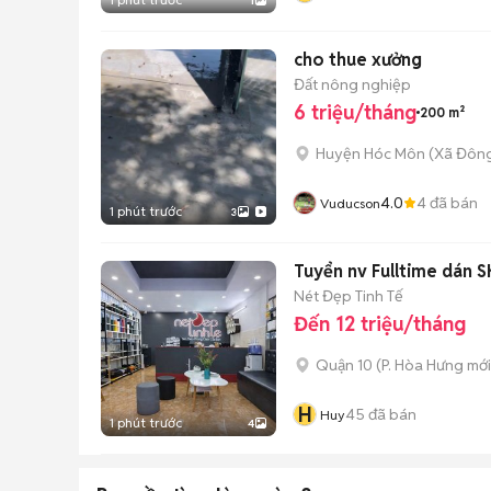
1
cho thue xưởng
Đất nông nghiệp
6 triệu/tháng
200 m²
Huyện Hóc Môn
(
Xã Đôn
4.0
4
đã bán
Vuducson
1 phút trước
3
Tuyển nv Fulltime dán S
Nét Đẹp Tinh Tế
Đến 12 triệu/tháng
Quận 10
(
P. Hòa Hưng
mới
H
45
đã bán
Huy
1 phút trước
4