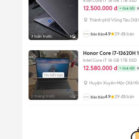
Intel Core i7
16 GB
1 TB
SSD
12.500.000 đ
Giá tốt
Thành phố Vũng Tàu
(
Xã 
4.9
29
đã bán
Bảo Bảo
3 tuần trước
5
Honor Core i7-13620H
Intel Core i7
16 GB
1 TB
SSD
12.580.000 đ
Giá tốt
Tin hết hạn
Huyện Xuyên Mộc
(
Xã Hồ
2 tháng trước
4.9
29
đã bán
6
Bảo Bảo