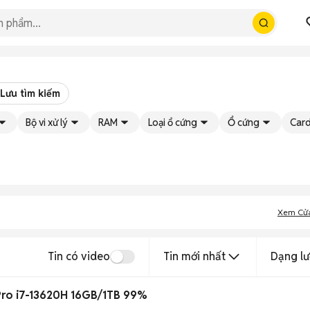
Lưu tìm kiếm
Bộ vi xử lý
RAM
Loại ổ cứng
Ổ cứng
Card
Xem Cử
Tin có video
Tin mới nhất
Dạng lư
ro i7-13620H 16GB/1TB 99%