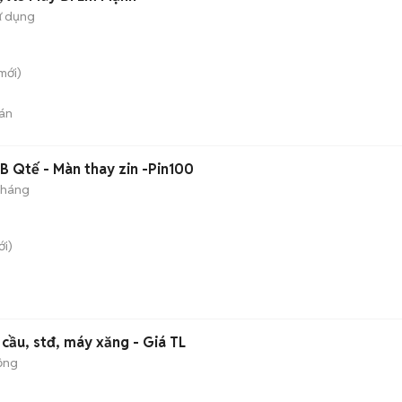
ử dụng
mới)
án
B Qtế - Màn thay zin -Pin100
 tháng
i)
cầu, stđ, máy xăng - Giá TL
ộng