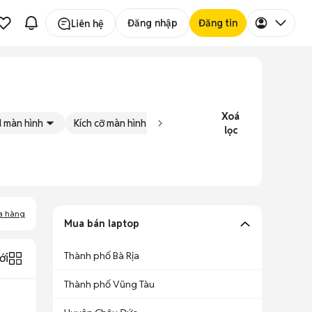
Đăng nhập
Đăng tin
Liên hệ
Xoá
 màn hình
Kích cỡ màn hình
Tình trạng
Đăng bởi
lọc
a hàng
Mua bán laptop
Thành phố Bà Rịa
ới
Thành phố Vũng Tàu