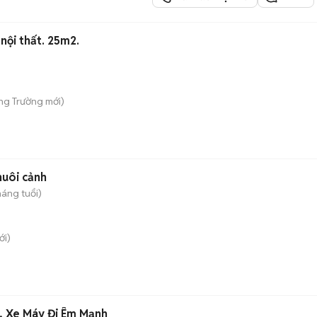
nội thất. 25m2.
ong Trường
mới)
nuôi cảnh
háng tuổi)
i)
, Xe Máy Đi Êm Mạnh