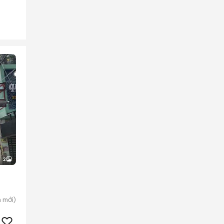
2
n
mới)