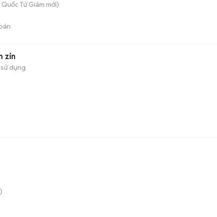
 - Quốc Tử Giám
mới)
bán
m zin
 sử dụng
)