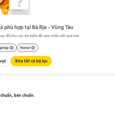
ả phù hợp tại Bà Rịa - Vũng Tàu
hay đổi khu vực tìm kiếm để xem nhiều kết quả hơn
aptop
Honor
 vực
Xóa tất cả bộ lọc
 chuẩn, bán chuẩn.