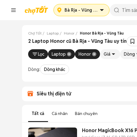
Bà Rịa - Vũng Tàu
Chợ Tốt
Laptop
Honor
Honor Bà Rịa - Vũng Tàu
2 Laptop Honor cũ Bà Rịa - Vũng Tàu uy tín
Lọc
Laptop
Honor
Giá
Dòng
Dòng:
Dòng khác
Siêu thị điện tử
Tất cả
Cá nhân
Bán chuyên
Honor MagicBook X16 P