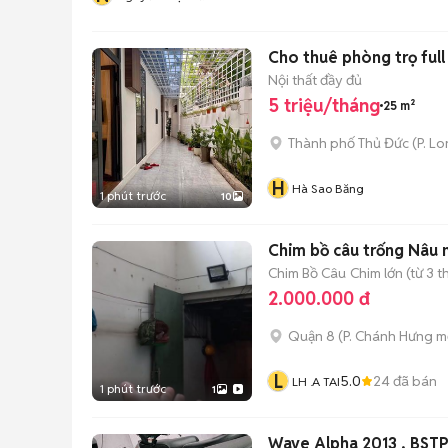
Cho thuê phòng trọ full 
Nội thất đầy đủ
5 triệu/tháng
25 m²
Thành phố Thủ Đức
(
P. L
H
Hà Sao Băng
1 phút trước
10
Chim bồ câu trống Nâu 
Chim Bồ Câu
Chim lớn (từ 3 t
2.000.000 đ
Quận 8
(
P. Chánh Hưng
mớ
L
5.0
24
đã bán
LH .A TAI
1 phút trước
1
Wave Alpha 2013 , BSTP