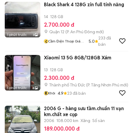
Black Shark 4 128G zin full tính năng
14
128 GB
2.700.000 đ
Quận 12
(
P. An Phú Đông
mới)
1 phút trước
3
233
đã
c
5.0
Cầm Điện Thoại Giá
bán
Tốt
Xiaomi 13 5G 8GB/128GB Xám
13
128 GB
2.300.000 đ
Thành phố Thủ Đức
(
P. Tăng Nhơn Phú
mới)
1 phút trước
6
K
4.9
23
đã bán
Khôi
2006 G - hàng sưu tầm.chuẩn 11 vạn
km.chất xe cọp
2006
108.000 km
Xăng
Số sàn
189.000.000 đ