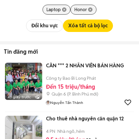
Laptop
Honor
Đổi khu vực
Xóa tất cả bộ lọc
Tin đăng mới
CẦN *** 2 NHÂN VIÊN BÁN HÀNG
Công ty Bao Bì Long Phát
Đến 15 triệu/tháng
Quận 6
(
P. Bình Phú
mới)
43 giây trước
1
Nguyễn Tấn Thành
Cho thuê nhà nguyên căn quận 12
4 PN
Nhà ngõ, hẻm