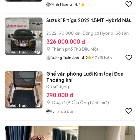
4.4
Minh Hoàng
Suzuki Ertiga 2022 1.5MT Hybrid Nâu
2022
90.000 km
Động cơ Hybrid
Số sàn
326.000.000 đ
Thành phố Thủ Dầu Một
1 phút trước
9
4.2
67
đã bán
Dương Tuấn Anh
Ghế văn phòng Lưới Kim loại Đen
Thoáng khí
Đã sử dụng
290.000 đ
Quận 1
(
P. Cầu Ông Lãnh
mới)
1 phút trước
1
7
đã bán
Ty