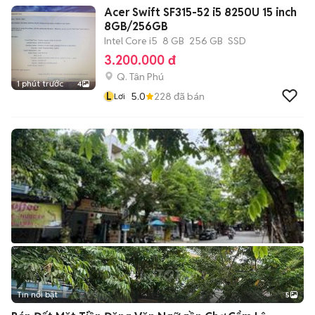
Acer Swift SF315-52 i5 8250U 15 inch
8GB/256GB
Intel Core i5
8 GB
256 GB
SSD
3.200.000 đ
Q. Tân Phú
1 phút trước
4
L
5.0
228
đã bán
Lơi
Tin nổi bật
5