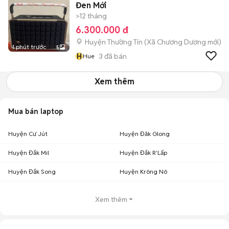
Đen Mới
>12 tháng
6.300.000 đ
Huyện Thường Tín
(
Xã Chương Dương
mới)
1 phút trước
5
H
3
đã bán
Hue
Xem thêm
Mua bán laptop
Huyện Cư Jút
Huyện Đăk Glong
Huyện Đắk Mil
Huyện Đắk R'Lấp
Huyện Đắk Song
Huyện Krông Nô
Xem thêm