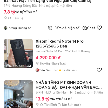
Bán Đất Mặt Tiền Đặng Văn Ngữ gần Chợ Cẩm Lệ
1 PN
Hướng Đông Bắc
Nhà mặt phố, mặt tiền
7,8 tỷ
98 tr/m²
80 m²
Q. Cẩm Lệ
Bấm để hiện số
Chat
Trương Quang An
Xiaomi Redmi Note 14 Pro
12GB/256GB Đen
Redmi Note 14 Pro
256 GB
3 tháng
4.290.000 đ
Huyện Nhơn Trạch
1 phút trước
6
5.0
32
đã bán
Tiến Gsm
NHÀ 5 TẦNG MT KINH DOANH
HOÀNG BẬT ĐẠT-PHẠM VĂN BẠCH-
NGAY GAT3-METRO
5 PN
Hướng Tây Nam
Nhà mặt phố, mặt tiền
13,8 tỷ
216 tr/m²
64 m²
Q. Tân Bình
(
P. Tân Sơn
mới)
1 phút trước
12