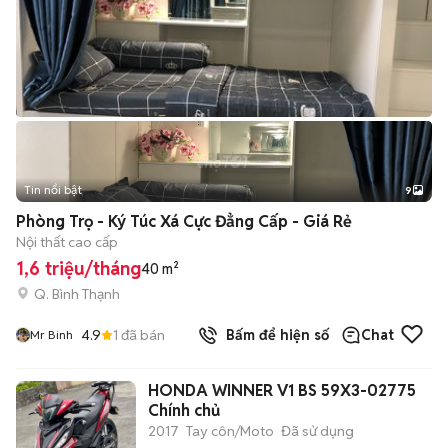
Tin nổi bật
9
+
2
Phòng Trọ - Ký Túc Xá Cực Đẳng Cấp - Giá Rẻ
Nội thất cao cấp
1,6 triệu/tháng
40 m²
Q. Bình Thạnh
4.9
1
đã bán
Bấm để hiện số
Chat
Mr Binh
HONDA WINNER V1 BS 59X3-02775
Chính chủ
2017
Tay côn/Moto
Đã sử dụng