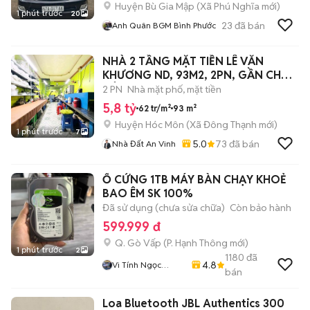
Huyện Bù Gia Mập
(
Xã Phú Nghĩa
mới)
1 phút trước
20
23
đã bán
Anh Quân BGM Bình Phước
NHÀ 2 TẦNG MẶT TIỀN LÊ VĂN
KHƯƠNG ND, 93M2, 2PN, GẦN CHỢ
ĐÔNG THẠNH,
2 PN
Nhà mặt phố, mặt tiền
5,8 tỷ
62 tr/m²
93 m²
Huyện Hóc Môn
(
Xã Đông Thạnh
mới)
1 phút trước
7
5.0
73
đã bán
Nhà Đất An Vinh
Ổ CỨNG 1TB MÁY BÀN CHẠY KHOẺ
BAO ÊM SK 100%
Đã sử dụng (chưa sửa chữa)
Còn bảo hành
599.999 đ
Q. Gò Vấp
(
P. Hạnh Thông
mới)
1 phút trước
2
1180
đã
4.8
Vi Tính Ngọc
bán
Trang
Loa Bluetooth JBL Authentics 300