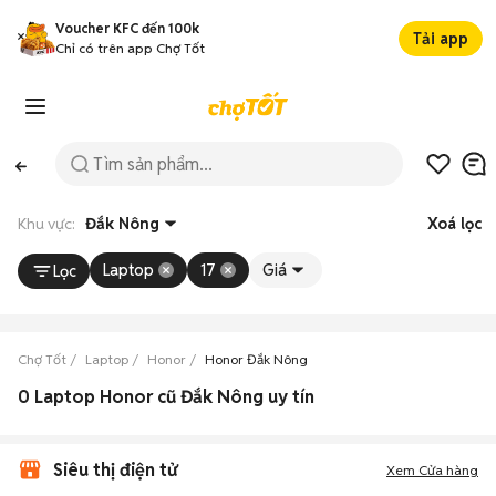
Voucher KFC đến 100k
Tải app
Chỉ có trên app Chợ Tốt
Khu vực:
Đắk Nông
Xoá lọc
Laptop
17
Giá
Lọc
Chợ Tốt
Laptop
Honor
Honor Đắk Nông
0 Laptop Honor cũ Đắk Nông uy tín
Siêu thị điện tử
Xem Cửa hàng