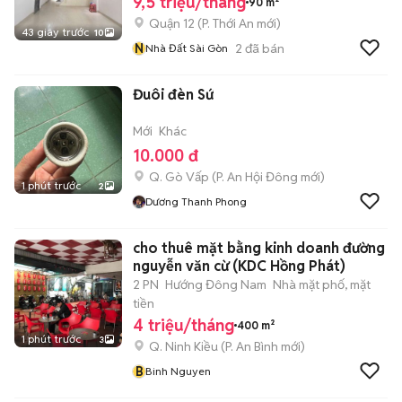
9,5 triệu/tháng
90 m²
Quận 12
(
P. Thới An
mới)
43 giây trước
10
N
2
đã bán
Nhà Đất Sài Gòn
Đuôi đèn Sứ
Mới
Khác
10.000 đ
Q. Gò Vấp
(
P. An Hội Đông
mới)
1 phút trước
2
Dương Thanh Phong
cho thuê mặt bằng kinh doanh đường
nguyễn văn cừ (KDC Hồng Phát)
2 PN
Hướng Đông Nam
Nhà mặt phố, mặt
tiền
4 triệu/tháng
400 m²
1 phút trước
3
Q. Ninh Kiều
(
P. An Bình
mới)
B
Binh Nguyen