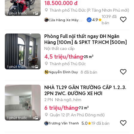
18.500.000 đ
Thành phố Thủ Đức
(
P. Tăng Nhơn Phú
mới)
1 phút trước
7
1039
đã
4.9
Cửa Hàng Xe Máy
bán
Nguyễn Phụng
Phòng Full nội thất ngay ĐH Ngân
Hàng [100m] & SPKT TP.HCM [500m]
Nội thất cao cấp
4,5 triệu/tháng
25 m²
Thành phố Thủ Đức
1 phút trước
10
N
8
đã bán
Nguyễn Đình Duy
NHÀ TL29 GẦN TRƯỜNG CẤP 1..2..3.
2PN 2WC. ĐƯỜNG XE HƠI
2 PN
Nhà ngõ, hẻm
6 triệu/tháng
72 m²
Quận 12
(
P. An Phú Đông
mới)
1 phút trước
4
5.0
19
đã bán
Trương Văn Thanh