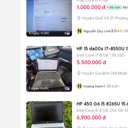
1.000.000 đ
Rẻ hơn
Kè
Huyện Quế Võ
(
P. Phương
N
3.0
8
đã
Nguyễn Duy Linh
4 ngày trước
5
HP 15 da00x I7-8550U 1
Intel Core i7
8 GB
1 TB
SSD
5.500.000 đ
Huyện Gia Bình
(
Xã Nhân
H
4
đã bán
Hoàng Nam
7 ngày trước
2
HP 450 G6 i5 8265U 15
Intel Core i5
8 GB
256 GB
S
6.900.000 đ