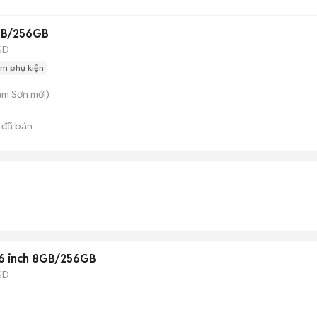
GB/256GB
SD
m phụ kiện
am Sơn
mới)
đã bán
.6 inch 8GB/256GB
SD