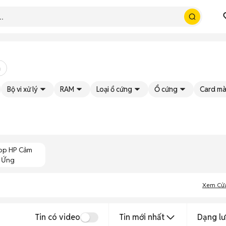
m
Bộ vi xử lý
RAM
Loại ổ cứng
Ổ cứng
Card mà
op HP Cảm
Ứng
Xem Cử
Tin có video
Tin mới nhất
Dạng lư