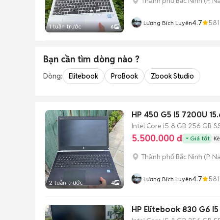
Thành phố Bắc Ninh
(
P. N
4.7
581
Lương Bích Luyên
1 tuần trước
6
Bạn cần tìm
dòng
nào ?
Dòng:
Elitebook
ProBook
Zbook Studio
HP 450 G5 I5 7200U 15
Intel Core i5
8 GB
256 GB
S
5.500.000 đ
Giá tốt
Kè
Thành phố Bắc Ninh
(
P. N
4.7
581
Lương Bích Luyên
2 tuần trước
4
HP Elitebook 830 G6 I