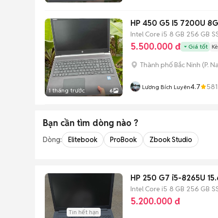
HP 450 G5 I5 7200U 8
Intel Core i5
8 GB
256 GB
S
5.500.000 đ
Giá tốt
Kè
Thành phố Bắc Ninh
(
P. N
4.7
581
Lương Bích Luyên
1 tháng trước
6
Bạn cần tìm
dòng
nào ?
Dòng:
Elitebook
ProBook
Zbook Studio
HP 250 G7 i5-8265U 15
Intel Core i5
8 GB
256 GB
S
5.200.000 đ
Tin hết hạn