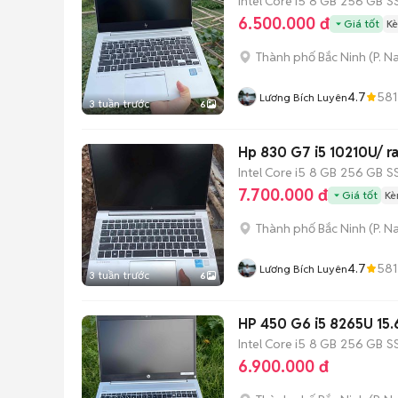
Intel Core i5
8 GB
256 GB
S
6.500.000 đ
Giá tốt
Kè
Thành phố Bắc Ninh
(
P. N
4.7
581
Lương Bích Luyên
3 tuần trước
6
Hp 830 G7 i5 10210U/ ra
Intel Core i5
8 GB
256 GB
S
7.700.000 đ
Giá tốt
Kè
Thành phố Bắc Ninh
(
P. N
4.7
581
Lương Bích Luyên
3 tuần trước
6
HP 450 G6 i5 8265U 15
Intel Core i5
8 GB
256 GB
S
6.900.000 đ