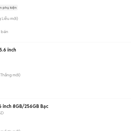
m phụ kiện
 Liễu
mới)
 bán
5.6 inch
 Thắng
mới)
.6 inch 8GB/256GB Bạc
SD