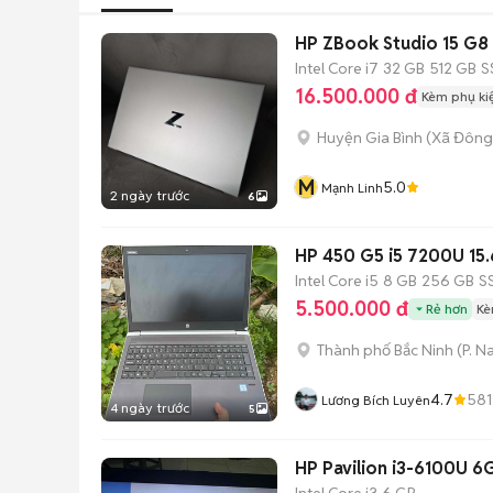
HP ZBook Studio 15 G8
Intel Core i7
32 GB
512 GB
S
16.500.000 đ
Kèm phụ ki
Huyện Gia Bình
(
Xã Đông
M
5.0
Mạnh Linh
2 ngày trước
6
HP 450 G5 i5 7200U 15
Intel Core i5
8 GB
256 GB
S
5.500.000 đ
Rẻ hơn
Kè
Thành phố Bắc Ninh
(
P. N
4.7
581
Lương Bích Luyên
4 ngày trước
5
HP Pavilion i3-6100U 
Intel Core i3
6 GB