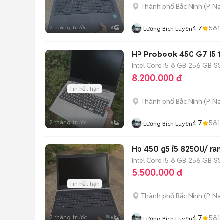
Thành phố Bắc Ninh
(
P. N
2 tháng trước
4.7
581
6
Lương Bích Luyên
HP Probook 450 G7 I5
Intel Core i5
8 GB
256 GB
S
8.200.000 đ
Tin hết hạn
Thành phố Bắc Ninh
(
P. N
2 tháng trước
4.7
581
6
Lương Bích Luyên
Hp 450 g5 i5 8250U/ ram
Intel Core i5
8 GB
256 GB
S
5.500.000 đ
Tin hết hạn
Thành phố Bắc Ninh
(
P. N
2 tháng trước
4.7
581
6
Lương Bích Luyên