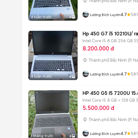
Thành phố Bắc Ninh
(
P. N
4.7
581
Lương Bích Luyên
4 tuần trước
5
Hp 450 G7 i5 10210U/ ra
Intel Core i5
8 GB
256 GB
S
8.200.000 đ
Thành phố Bắc Ninh
(
P. N
4.7
581
Lương Bích Luyên
4 tuần trước
6
HP 450 G5 I5 7200U 15
Intel Core i5
8 GB
< 128 GB
5.500.000 đ
Thành phố Bắc Ninh
(
P. N
4.7
581
Lương Bích Luyên
1 tháng trước
6