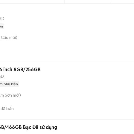
SD
ện
 Cứu
mới)
.6 inch 8GB/256GB
SD
m phụ kiện
am Sơn
mới)
đã bán
6GB/466GB Bạc Đã sử dụng