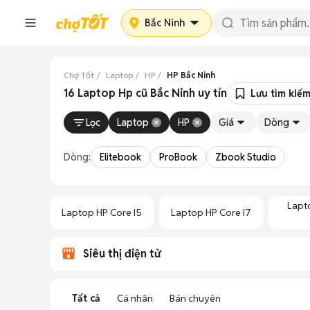
Bắc Ninh
Chợ Tốt
Laptop
HP
HP Bắc Ninh
16 Laptop Hp cũ Bắc Ninh uy tín
Lưu tìm kiế
Lọc
Laptop
HP
Giá
Dòng
Dòng:
Elitebook
ProBook
Zbook Studio
Lapt
Laptop HP Core I5
Laptop HP Core I7
Siêu thị điện tử
Tất cả
Cá nhân
Bán chuyên