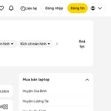
Đăng nhập
Đăng tin
Liên hệ
Xoá
n hình
Kích cỡ màn hình
Tình trạng
Đăng bởi
lọc
Mua bán laptop
Huyện Gia Bình
a hàng
Huyện Lương Tài
ới