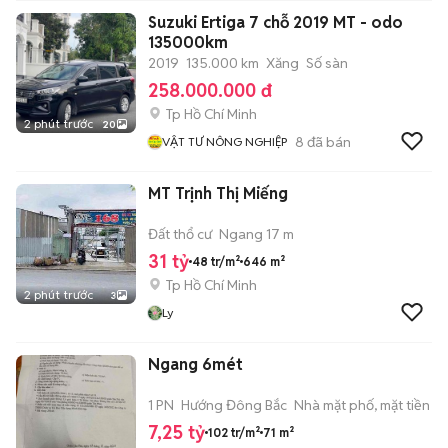
Suzuki Ertiga 7 chỗ 2019 MT - odo
135000km
2019
135.000 km
Xăng
Số sàn
258.000.000 đ
Tp Hồ Chí Minh
2 phút trước
20
8
đã bán
VẬT TƯ NÔNG NGHIỆP
MT Trịnh Thị Miếng
Đất thổ cư
Ngang 17 m
31 tỷ
48 tr/m²
646 m²
Tp Hồ Chí Minh
2 phút trước
3
Ly
Ngang 6mét
1 PN
Hướng Đông Bắc
Nhà mặt phố, mặt tiền
7,25 tỷ
102 tr/m²
71 m²