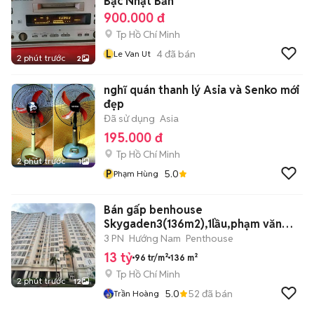
Bạc Nhật Bản
900.000 đ
Tp Hồ Chí Minh
L
4
đã bán
Le Van Ut
2 phút trước
2
nghĩ quán thanh lý Asia và Senko mới
đẹp
Đã sử dụng
Asia
195.000 đ
Tp Hồ Chí Minh
2 phút trước
1
P
5.0
Phạm Hùng
Bán gấp benhouse
Skygaden3(136m2),1lầu,phạm văn
nghị,tân phú,Q7
3 PN
Hướng Nam
Penthouse
13 tỷ
96 tr/m²
136 m²
Tp Hồ Chí Minh
2 phút trước
12
5.0
52
đã bán
Trần Hoàng