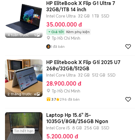
HP EliteBook X Flip G1 Ultra 7
32GB/1TB 14 inch
Intel Core Ultra
32 GB
1 TB
SSD
35.000.000 đ
Giá tốt
Kèm phụ kiện
4 tuần trước
5
Tp Hồ Chí Minh
1
đã bán
HP Elitebook X Flip G1i 2025 U7
268v/32GB/512GB
Intel Core Ultra
32 GB
512 GB
SSD
28.900.000 đ
Tp Hồ Chí Minh
2 tháng trước
6
3.7
296
đã bán
Laptop Hp 15.6" i5-
1035G1/8GB/256GB Ngon
Intel Core i5
8 GB
256 GB
SSD
Tin hết hạn
5.200.000 đ