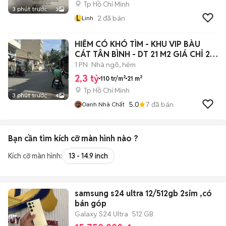
Tp Hồ Chí Minh
3 phút trước
3
L
2
đã bán
Linh
HIẾM CÓ KHÓ TÌM - KHU VIP BÀU
CÁT TÂN BÌNH - DT 21 M2 GIÁ CHỈ 2,3
TỶ
1 PN
Nhà ngõ, hẻm
2,3 tỷ
110 tr/m²
21 m²
Tp Hồ Chí Minh
3 phút trước
4
5.0
7
đã bán
Oanh Nhà Chất
Bạn cần tìm
kích cỡ màn hình
nào ?
Kích cỡ màn hình:
13 - 14.9 inch
samsung s24 ultra 12/512gb 2sim ,có
bán góp
Galaxy S24 Ultra
512 GB