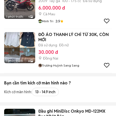
2009
Tay ga
100 - 175 cc
Đã sử dụng
6.000.000 đ
Cà Mau
1 phút trước
5
3.9
Minh Tri
ĐỒ ÁO THANH LÝ CHỈ TỪ 30K, CÒN
MỚI
Đã sử dụng
Đồ nữ
30.000 đ
Đồng Nai
1 phút trước
6
Trương Huỳnh Sang Sang
Bạn cần tìm
kích cỡ màn hình
nào ?
Kích cỡ màn hình:
13 - 14.9 inch
Đầu ghi MiniDisc Onkyo MD-122MX