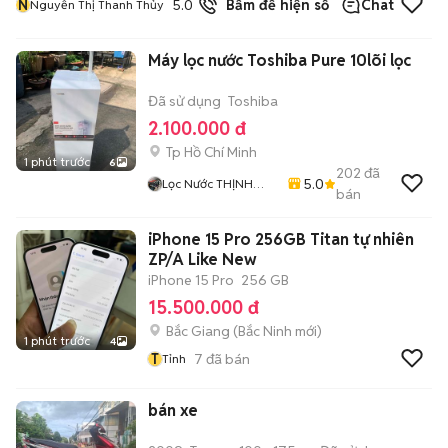
N
5.0
19
đã bán
Bấm để hiện số
Chat
Nguyễn Thị Thanh Thủy
Máy lọc nước Toshiba Pure 10lõi lọc
Đã sử dụng
Toshiba
2.100.000 đ
Tp Hồ Chí Minh
1 phút trước
6
202
đã
5.0
Lọc Nước THỊNH
bán
THÀNH
iPhone 15 Pro 256GB Titan tự nhiên
ZP/A Like New
iPhone 15 Pro
256 GB
15.500.000 đ
Bắc Giang
(
Bắc Ninh
mới)
1 phút trước
4
T
7
đã bán
Tỉnh
bán xe