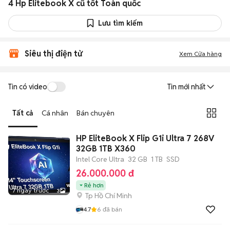
4 Hp Elitebook X cũ tốt Toàn quốc
Lưu tìm kiếm
Siêu thị điện tử
Xem Cửa hàng
Tin có video
Tin mới nhất
Tất cả
Cá nhân
Bán chuyên
HP EliteBook X Flip G1i Ultra 7 268V
32GB 1TB X360
Intel Core Ultra
32 GB
1 TB
SSD
26.000.000 đ
Rẻ hơn
7 ngày trước
3
Tp Hồ Chí Minh
4.7
6
đã bán