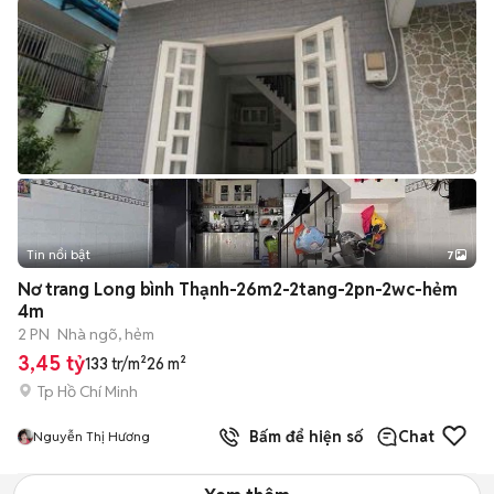
Tin nổi bật
7
+
2
Nơ trang Long bình Thạnh-26m2-2tang-2pn-2wc-hẻm
4m
2 PN
Nhà ngõ, hẻm
3,45 tỷ
133 tr/m²
26 m²
Tp Hồ Chí Minh
Bấm để hiện số
Chat
Nguyễn Thị Hương