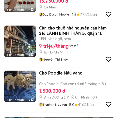
15.750.000 đ
Cà Mau
3 phút trước
4
D
4.8
77
đã bán
Duy Dustin Mobile
Cần cho thuê nhà nguyên căn hẻm
216 LÃNH BINH THĂNG, quận 11.
1 PN
Nhà ngõ, hẻm
9 triệu/tháng
22 m²
Tp Hồ Chí Minh
3 phút trước
3
N
Nguyễn Thị Thủy
Chó Poodle Nâu vàng
Chó Poodle
Chó con (dưới 3 tháng tuổi)
1.500.000 đ
Bình Dương
(
TP Hồ Chí Minh
mới)
4 phút trước
2
T
5.0
41
đã bán
Tientsin Nguyen