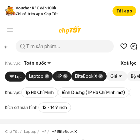
Voucher KFC đến 100k
Tải app
Chỉ có trên app Chợ Tốt
Khu vực:
Toàn quốc
Xoá lọc
Laptop
HP
EliteBook X
Giá
Bộ vi
Lọc
Khu vực:
Tp Hồ Chí Minh
Bình Dương (TP Hồ Chí Minh mới)
Bà 
Kích cỡ màn hình:
13 - 14.9 inch
Chợ Tốt
Laptop
HP
HP EliteBook X