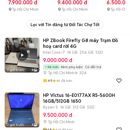
GB
SSD
GB
SSD
GB
SSD
7.900.000 đ
9.400.000 đ
6.500.00
99%
15.6"
Tp Hồ Chí Minh
Tp Hồ Chí Minh
Tp Hồ Chí 
Lọc với Tin đăng từ Đối Tác Chợ Tốt
HP ZBook Firefly G8 máy Trạm Đồ
hoạ card rời 4G
Intel Core i7
16 GB
256 GB
SSD
9.000.000 đ
Rẻ hơn
Kèm phụ kiện
Có đổi trả
7 giờ trước
5
Tp Hồ Chí Minh
324
4.9
46
đã bán
HP Victus 16-E0177AX R5-5600H
16GB/512GB 1650
Ryzen 5
16 GB
512 GB
SSD
9.500.000 đ
Tp Hồ Chí Minh
7 giờ trước
5
4.8
613
đã bán