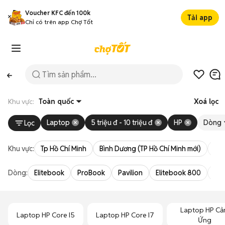
Voucher KFC đến 100k
Tải app
Chỉ có trên app Chợ Tốt
Khu vực:
Toàn quốc
Xoá lọc
Laptop
5 triệu đ - 10 triệu đ
HP
Dòng
Lọc
Khu vực:
Tp Hồ Chí Minh
Bình Dương (TP Hồ Chí Minh mới)
Bà 
Dòng:
Elitebook
ProBook
Pavilion
Elitebook 800
Pav
Laptop HP C
Laptop HP Core I5
Laptop HP Core I7
Ứng