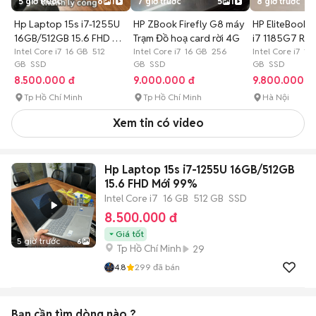
5 giờ trước
6
1
7 giờ trước
5
1
8 giờ trước
Hp Laptop 15s i7-1255U
HP ZBook Firefly G8 máy
HP EliteBook 
16GB/512GB 15.6 FHD Mới
Trạm Đồ hoạ card rời 4G
i7 1185G7 RA
99%
Intel Core i7 16 GB 512
Intel Core i7 16 GB 256
14"FHD
Intel Core i7 1
GB SSD
GB SSD
GB SSD
8.500.000 đ
9.000.000 đ
9.800.000 đ
Tp Hồ Chí Minh
Tp Hồ Chí Minh
Hà Nội
Xem tin có video
Hp Laptop 15s i7-1255U 16GB/512GB
15.6 FHD Mới 99%
Intel Core i7
16 GB
512 GB
SSD
8.500.000 đ
Giá tốt
5 giờ trước
6
Tp Hồ Chí Minh
29
4.8
299
đã bán
Bạn cần tìm
dòng
nào ?