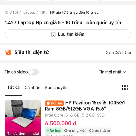
Chợ Tốt
Laptop
HP
HP giá từ 5 triệu đến 10 triệu
1.427 Laptop Hp cũ giá 5 - 10 triệu Toàn quốc uy tín
Lưu tìm kiếm
Siêu thị điện tử
Xem Cửa hàng
Tin có video
Tin mới nhất
Tất cả
Cá nhân
Bán chuyên
HP Pavilion 15cs i5-1035G1
Ram 8GB/512GB VGA 15.6"
Intel Core i5
8 GB
512 GB
SSD
6.500.000 đ
Rẻ hơn
Kèm phụ kiện
Có quà tặng
Tin ưu tiên
6