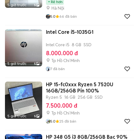
Rẻ hơn
5 giờ trước
5
Hà Nội
5.0
66
đã bán
Intel Core i5-1035G1
Intel Core i5
8 GB
SSD
8.000.000 đ
Tp Hồ Chí Minh
5 giờ trước
5
7
đã bán
HP 15-fc0xxx Ryzen 5 7520U
16GB/256GB Pin 100%
Ryzen 5
16 GB
256 GB
SSD
7.500.000 đ
Tp Hồ Chí Minh
5 giờ trước
5
5.0
25
đã bán
HP 348 G5 i3 8GB/256GB Bạc 90%