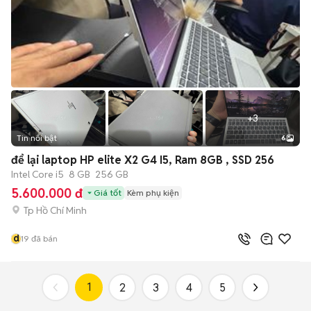
+
3
Tin nổi bật
6
để lại laptop HP elite X2 G4 I5, Ram 8GB , SSD 256
Intel Core i5
8 GB
256 GB
5.600.000 đ
Giá tốt
Kèm phụ kiện
Tp Hồ Chí Minh
d
19
đã bán
1
2
3
4
5