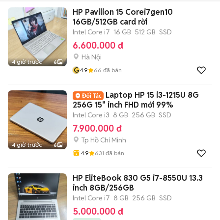
HP Pavilion 15 Corei7gen10
16GB/512GB card rời
Intel Core i7
16 GB
512 GB
SSD
6.600.000 đ
Hà Nội
4 giờ trước
6
G
4.9
66
đã bán
Laptop HP 15 i3-1215U 8G
256G 15" inch FHD mới 99%
Intel Core i3
8 GB
256 GB
SSD
7.900.000 đ
Tp Hồ Chí Minh
4 giờ trước
6
4.9
631
đã bán
HP EliteBook 830 G5 i7-8550U 13.3
inch 8GB/256GB
Intel Core i7
8 GB
256 GB
SSD
5.000.000 đ