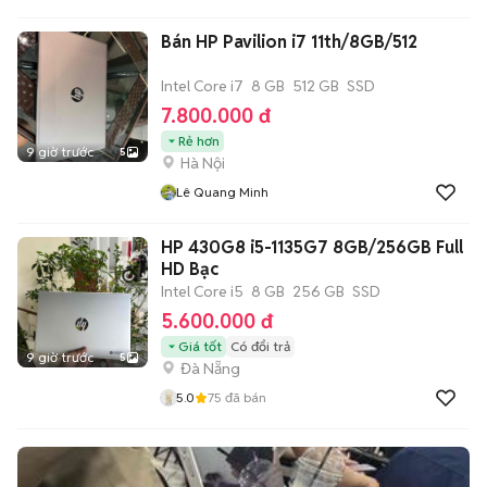
Bán HP Pavilion i7 11th/8GB/512
Intel Core i7
8 GB
512 GB
SSD
7.800.000 đ
Rẻ hơn
9 giờ trước
5
Hà Nội
Lê Quang Minh
HP 430G8 i5-1135G7 8GB/256GB Full
HD Bạc
Intel Core i5
8 GB
256 GB
SSD
5.600.000 đ
Giá tốt
Có đổi trả
9 giờ trước
5
Đà Nẵng
5.0
75
đã bán