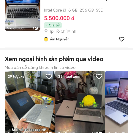
Intel Core i3
8 GB
256 GB
SSD
5.500.000 đ
Giá tốt
5 giờ trước
5
Tp Hồ Chí Minh
T
Tiền Nguyễn
Xem ngoại hình sản phẩm qua video
Mua bán dễ dàng khi xem tin có video
29
lượt xem
324
lượt xem