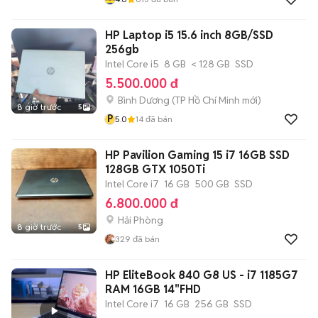
HP Laptop i5 15.6 inch 8GB/SSD
256gb
Intel Core i5
8 GB
< 128 GB
SSD
5.500.000 đ
Bình Dương
(
TP Hồ Chí Minh
mới)
8 giờ trước
5
P
5.0
14
đã bán
HP Pavilion Gaming 15 i7 16GB SSD
128GB GTX 1050Ti
Intel Core i7
16 GB
500 GB
SSD
6.800.000 đ
Hải Phòng
8 giờ trước
5
329
đã bán
HP EliteBook 840 G8 US - i7 1185G7
RAM 16GB 14"FHD
Intel Core i7
16 GB
256 GB
SSD