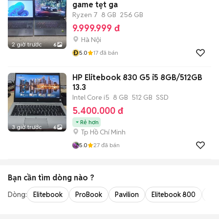
game tẹt ga
Ryzen 7
8 GB
256 GB
9.999.999 đ
Hà Nội
2 giờ trước
6
Đ
5.0
17
đã bán
HP Elitebook 830 G5 i5 8GB/512GB
13.3
Intel Core i5
8 GB
512 GB
SSD
5.400.000 đ
Rẻ hơn
3 giờ trước
6
Tp Hồ Chí Minh
5.0
27
đã bán
Bạn cần tìm
dòng
nào ?
Dòng:
Elitebook
ProBook
Pavilion
Elitebook 800
Pav