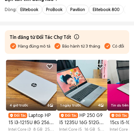
Dòng:
Elitebook
ProBook
Pavilion
Elitebook 800
Pav
Tin đăng từ Đối Tác Chợ Tốt
Hàng đúng mô tả
Bảo hành từ 3 tháng
Có đổi trả
4 giờ trước
6
1 ngày trước
4
Tin ưu tiên
Laptop HP
HP 250 G9
H
15 i3-1215U 8G 256G
i5 1235U 16G 512G
15cs i5-10
15" inch FHD mới
Intel Core i3
8 GB
256
15.6in FHD
Intel Core i5
16 GB
512
8GB/512G
Intel Core i5