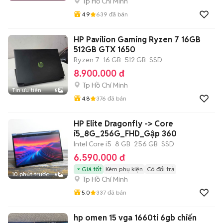
Tp Hồ Chí Minh
4.9
639
đã bán
HP Pavilion Gaming Ryzen 7 16GB
512GB GTX 1650
Ryzen 7
16 GB
512 GB
SSD
8.900.000 đ
Tp Hồ Chí Minh
Tin ưu tiên
5
4.8
376
đã bán
HP Elite Dragonfly -> Core
i5_8G_256G_FHD_Gập 360
Intel Core i5
8 GB
256 GB
SSD
6.590.000 đ
Giá tốt
Kèm phụ kiện
Có đổi trả
10 phút trước
6
Tp Hồ Chí Minh
5.0
337
đã bán
hp omen 15 vga 1660ti 6gb chiến