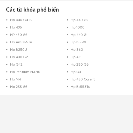
Các từ khóa phổ biến
Hp 440 G4 I5
Hp 440 G2
Hp 435
Hp 1000
HP 430 G3
Hp 440 G1
Hp Am065Tu
Hp 8550U
Hp 8250U
Hp 360
Hp 430 G2
Hp 431
Hp G42
Hp 250 G6
Hp Pentium N3710
Hp G4
Hp M4
Hp 430 Core I5
Hp 255 G5
Hp Bs553Tu