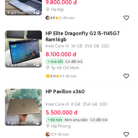
9.800.000 đ
Hà Nội
8 giờ trước
6
4.9
21
đã bán
HP Elite Dragonfly G2 i5-1145G7
Ram16gb
Intel Core i5
16 GB
256 GB
SSD
8.100.000 đ
Giá tốt
Có đổi trả
9 giờ trước
6
Tp Hồ Chí Minh
5.0
69
đã bán
HP Pavilion x360
Intel Core i3
8 GB
256 GB
SSD
5.500.000 đ
Rẻ hơn
Kèm phụ kiện
Có đổi trả
9 giờ trước
5
Hải Phòng
329
đã bán