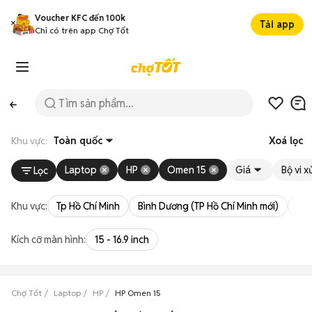
Voucher KFC đến 100k
Tải app
Chỉ có trên app Chợ Tốt
Khu vực:
Toàn quốc
Xoá lọc
Laptop
HP
Omen 15
Giá
Bộ vi x
Lọc
Khu vực:
Tp Hồ Chí Minh
Bình Dương (TP Hồ Chí Minh mới)
Bà 
Kích cỡ màn hình:
15 - 16.9 inch
Chợ Tốt
Laptop
HP
HP Omen 15