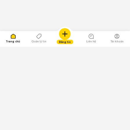
Trang chủ
Quản lý tin
Liên hệ
Tài khoản
Đăng tin
109.000 Bình chọn
Tải ứng dụng Chợ Tốt
Về Chợ Tốt
Quy chế sàn