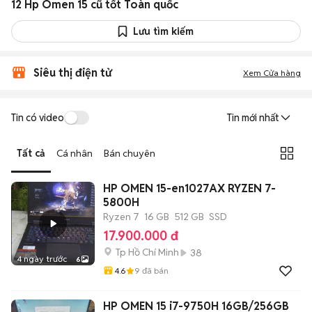
12 Hp Omen 15 cũ tốt Toàn quốc
Lưu tìm kiếm
Siêu thị điện tử
Xem Cửa hàng
Tin có video
Tin mới nhất
Tất cả
Cá nhân
Bán chuyên
HP OMEN 15-en1027AX RYZEN 7-
5800H
Ryzen 7
16 GB
512 GB
SSD
17.900.000 đ
Tp Hồ Chí Minh
38
4 ngày trước
6
4.6
9
đã bán
HP OMEN 15 i7-9750H 16GB/256GB