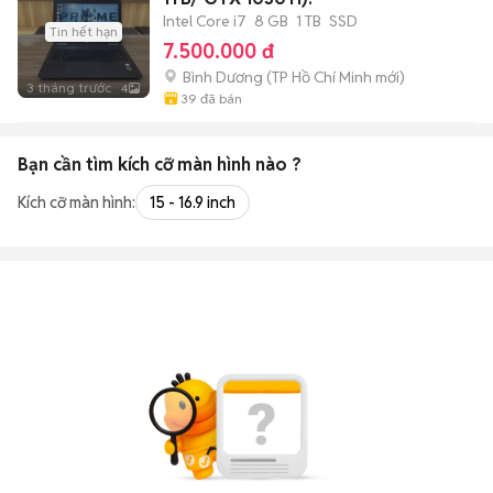
Intel Core i7
8 GB
1 TB
SSD
Tin hết hạn
7.500.000 đ
Bình Dương
(
TP Hồ Chí Minh
mới)
3 tháng trước
4
39
đã bán
Bạn cần tìm
kích cỡ màn hình
nào ?
Kích cỡ màn hình:
15 - 16.9 inch