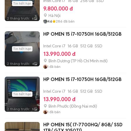
Intel Core i7
16 GB
256 GB
SSD
Tin hết hạn
9.800.000 đ
Hà Nội
2 tháng trước
6
4.6
286
đã bán
HP OMEN 15 i7-10750H 16GB/512GB
Intel Core i7
16 GB
512 GB
SSD
Tin hết hạn
13.990.000 đ
Bình Dương
(
TP Hồ Chí Minh
mới)
2 tháng trước
4
1
đã bán
HP OMEN 15 i7-10750H 16GB/512GB
Intel Core i7
16 GB
512 GB
SSD
Tin hết hạn
13.990.000 đ
Bình Phước
(
Đồng Nai
mới)
2 tháng trước
5
1
đã bán
HP OMEN 15( I7-7700HQ/ 8GB/ SSD
1TB/ GTX 1050TI).