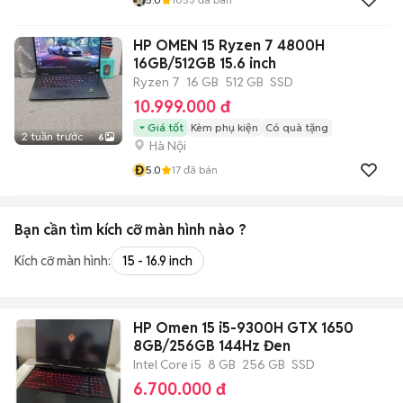
HP OMEN 15 Ryzen 7 4800H
16GB/512GB 15.6 inch
Ryzen 7
16 GB
512 GB
SSD
10.999.000 đ
Giá tốt
Kèm phụ kiện
Có quà tặng
2 tuần trước
6
Hà Nội
Đ
5.0
17
đã bán
Bạn cần tìm
kích cỡ màn hình
nào ?
Kích cỡ màn hình:
15 - 16.9 inch
HP Omen 15 i5-9300H GTX 1650
8GB/256GB 144Hz Đen
Intel Core i5
8 GB
256 GB
SSD
6.700.000 đ