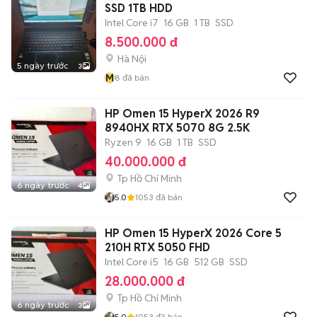
SSD 1TB HDD
Intel Core i7
16 GB
1 TB
SSD
8.500.000 đ
Hà Nội
5 ngày trước
3
M
8
đã bán
HP Omen 15 HyperX 2026 R9
8940HX RTX 5070 8G 2.5K
Ryzen 9
16 GB
1 TB
SSD
40.000.000 đ
Tp Hồ Chí Minh
6 ngày trước
4
5.0
1053
đã bán
HP Omen 15 HyperX 2026 Core 5
210H RTX 5050 FHD
Intel Core i5
16 GB
512 GB
SSD
28.000.000 đ
Tp Hồ Chí Minh
6 ngày trước
3
5.0
1053
đã bán