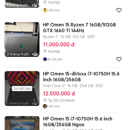
Hà Nội
1 tháng trước
5
T
1
đã bán
HP Omen 15 Ryzen 7 16GB/512GB
GTX 1660 Ti 144Hz
Ryzen 7
16 GB
512 GB
SSD
11.000.000 đ
Hà Nội
2 tháng trước
4
42
đã bán
HP Omen 15-dh1xxx i7-10750H 15.6
inch 16GB/256GB
Intel Core i7
16 GB
256 GB
SSD
Tin hết hạn
12.500.000 đ
Tp Hồ Chí Minh
2 tháng trước
5
1
đã bán
HP Omen 15 i7-10750H 15.6 inch
16GB/256GB Ngon