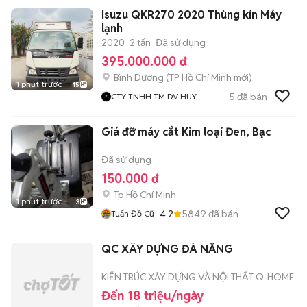
Isuzu QKR270 2020 Thùng kín Máy
lạnh
2020
2 tấn
Đã sử dụng
395.000.000 đ
Bình Dương
(
TP Hồ Chí Minh
mới)
1 phút trước
15
5
đã bán
CTY TNHH TM DV HUY
HOÀNG HIỆP
Giá đỡ máy cắt Kim loại Đen, Bạc
Đã sử dụng
150.000 đ
Tp Hồ Chí Minh
1 phút trước
3
4.2
5849
đã bán
Tuấn Đồ Cũ
QC XÂY DỰNG ĐÀ NẴNG
KIẾN TRÚC XÂY DỰNG VÀ NỘI THẤT Q-HOME
Đến 18 triệu/ngày