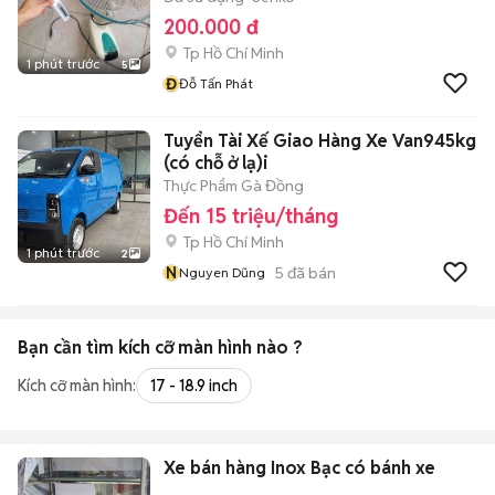
200.000 đ
Tp Hồ Chí Minh
1 phút trước
5
Đ
Đỗ Tấn Phát
Tuyển Tài Xế Giao Hàng Xe Van945kg
(có chỗ ở lạ)i
Thực Phẩm Gà Đồng
Đến 15 triệu/tháng
Tp Hồ Chí Minh
1 phút trước
2
N
5
đã bán
Nguyen Dũng
Bạn cần tìm
kích cỡ màn hình
nào ?
Kích cỡ màn hình:
17 - 18.9 inch
Xe bán hàng Inox Bạc có bánh xe