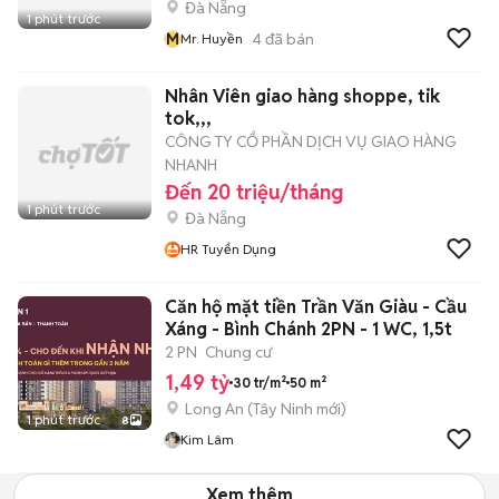
Đà Nẵng
1 phút trước
M
4
đã bán
Mr. Huyền
Nhân Viên giao hàng shoppe, tik
tok,,,
CÔNG TY CỔ PHẦN DỊCH VỤ GIAO HÀNG
NHANH
Đến 20 triệu/tháng
1 phút trước
Đà Nẵng
HR Tuyển Dụng
Căn hộ mặt tiền Trần Văn Giàu - Cầu
Xáng - Bình Chánh 2PN - 1 WC, 1,5t
2 PN
Chung cư
1,49 tỷ
30 tr/m²
50 m²
Long An
(
Tây Ninh
mới)
1 phút trước
8
Kim Lâm
Xem thêm