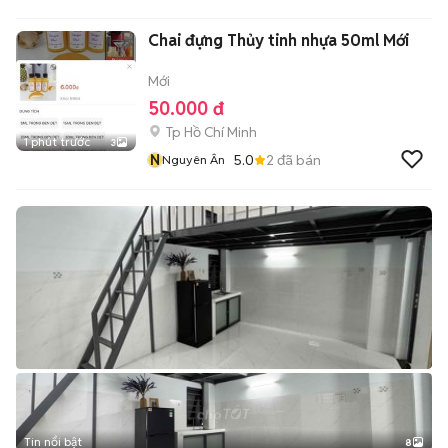
Chai đựng Thủy tinh nhựa 50ml Mới
Mới
50.000 đ
Tp Hồ Chí Minh
1 phút trước
3
N
5.0
2
đã bán
Nguyên Ân
Tin nổi bật
8