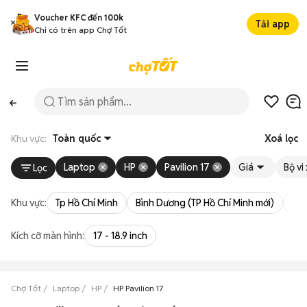
Voucher KFC đến 100k
Tải app
Chỉ có trên app Chợ Tốt
Khu vực:
Toàn quốc
Xoá lọc
Laptop
HP
Pavilion 17
Giá
Bộ vi 
Lọc
Khu vực:
Tp Hồ Chí Minh
Bình Dương (TP Hồ Chí Minh mới)
Bà 
Kích cỡ màn hình:
17 - 18.9 inch
Chợ Tốt
Laptop
HP
HP Pavilion 17