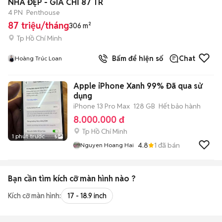
NHÀ ĐẸP - GIÁ CHỈ 87 TR
4 PN
Penthouse
87 triệu/tháng
306 m²
Tp Hồ Chí Minh
Bấm để hiện số
Chat
Hoàng Trúc Loan
Apple iPhone Xanh 99% Đã qua sử
dụng
iPhone 13 Pro Max
128 GB
Hết bảo hành
8.000.000 đ
Tp Hồ Chí Minh
1 phút trước
5
4.8
1
đã bán
Nguyen Hoang Hai
Bạn cần tìm
kích cỡ màn hình
nào ?
Kích cỡ màn hình:
17 - 18.9 inch