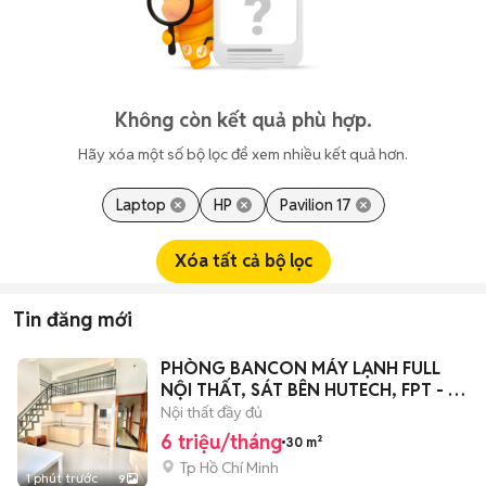
Không còn kết quả phù hợp.
Hãy xóa một số bộ lọc để xem nhiều kết quả hơn.
Laptop
HP
Pavilion 17
Xóa tất cả bộ lọc
Tin đăng mới
PHÒNG BANCON MÁY LẠNH FULL
NỘI THẤT, SÁT BÊN HUTECH, FPT - LÊ
VĂN VIỆT
Nội thất đầy đủ
6 triệu/tháng
30 m²
Tp Hồ Chí Minh
1 phút trước
9