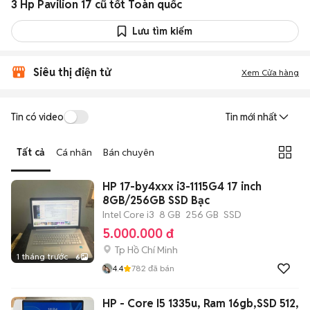
3 Hp Pavilion 17 cũ tốt Toàn quốc
Lưu tìm kiếm
Siêu thị điện tử
Xem Cửa hàng
Tin có video
Tin mới nhất
Tất cả
Cá nhân
Bán chuyên
HP 17-by4xxx i3-1115G4 17 inch
8GB/256GB SSD Bạc
Intel Core i3
8 GB
256 GB
SSD
5.000.000 đ
Tp Hồ Chí Minh
1 tháng trước
6
4.4
782
đã bán
HP - Core I5 1335u, Ram 16gb,SSD 512,