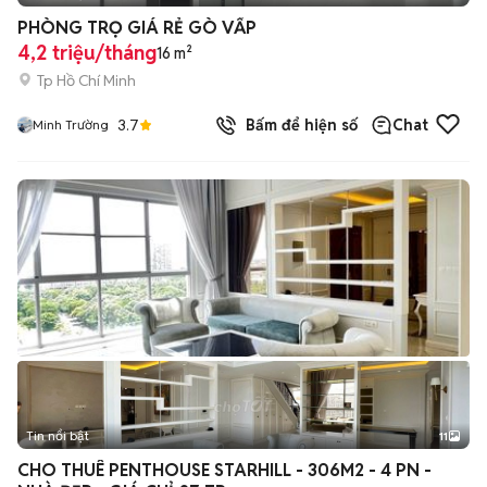
+
2
PHÒNG TRỌ GIÁ RẺ GÒ VẤP
4,2 triệu/tháng
16 m²
Tp Hồ Chí Minh
3.7
Bấm để hiện số
Chat
Minh Trường
Tin nổi bật
11
+
2
CHO THUÊ PENTHOUSE STARHILL - 306M2 - 4 PN -