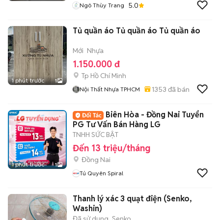
5.0
Ngô Thùy Trang
Tủ quần áo Tủ quần áo Tủ quần áo
Mới
Nhựa
1.150.000 đ
Tp Hồ Chí Minh
1 phút trước
1
1353
đã bán
Nội Thất Nhựa TPHCM
Biên Hòa - Đồng Nai Tuyển
PG Tư Vấn Bán Hàng LG
TNHH SỨC BẬT
Đến 13 triệu/tháng
Đồng Nai
1 phút trước
1
Tú Quyên Spiral
Thanh lý xác 3 quạt điện (Senko,
Washin)
Đã sử dụng
Senko