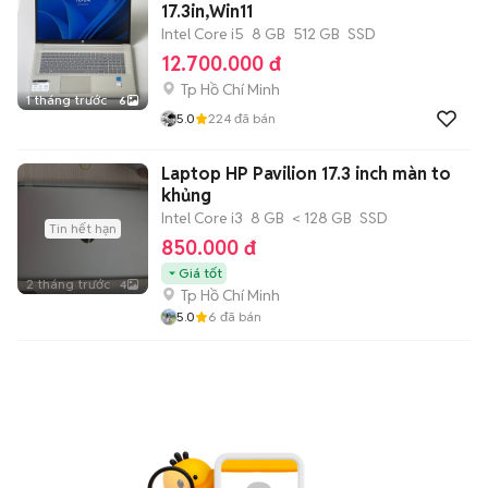
17.3in,Win11
Intel Core i5
8 GB
512 GB
SSD
12.700.000 đ
Tp Hồ Chí Minh
1 tháng trước
6
5.0
224
đã bán
Laptop HP Pavilion 17.3 inch màn to
khủng
Intel Core i3
8 GB
< 128 GB
SSD
Tin hết hạn
850.000 đ
Giá tốt
2 tháng trước
4
Tp Hồ Chí Minh
5.0
6
đã bán