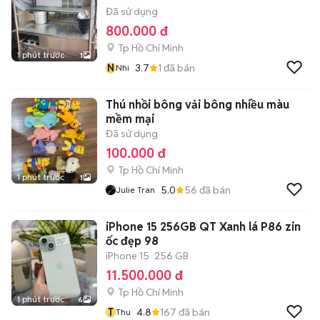
Đã sử dụng
800.000 đ
Tp Hồ Chí Minh
1 phút trước
1
N
3.7
1
đã bán
Nhi
Thú nhồi bông vải bông nhiều màu
mềm mại
Đã sử dụng
100.000 đ
Tp Hồ Chí Minh
1 phút trước
1
5.0
56
đã bán
Julie Tran
iPhone 15 256GB QT Xanh lá P86 zin
ốc đẹp 98
iPhone 15
256 GB
11.500.000 đ
Tp Hồ Chí Minh
1 phút trước
6
T
4.8
167
đã bán
Thu