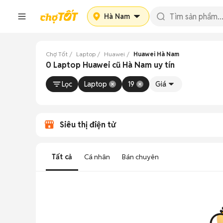
Hà Nam
Chợ Tốt
Laptop
Huawei
Huawei Hà Nam
0 Laptop Huawei cũ Hà Nam uy tín
Lọc
Laptop
19
Giá
Siêu thị điện tử
Tất cả
Cá nhân
Bán chuyên