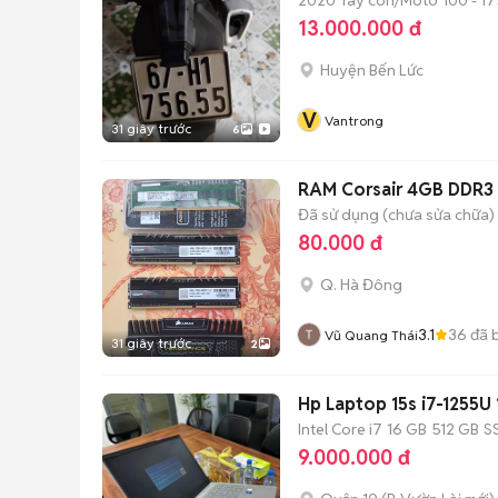
13.000.000 đ
Huyện Bến Lức
V
Vantrong
31 giây trước
6
RAM Corsair 4GB DDR3
Đã sử dụng (chưa sửa chữa)
80.000 đ
Q. Hà Đông
3.1
36
đã 
Vũ Quang Thái
31 giây trước
2
Hp Laptop 15s i7-1255U
Intel Core i7
16 GB
512 GB
S
9.000.000 đ