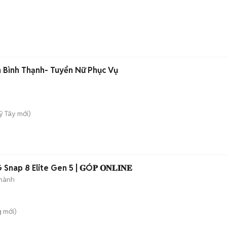
 Bình Thạnh- Tuyển Nữ Phục Vụ
ỹ Tây
mới)
Snap 8 Elite Gen 5 | 𝐆Ó𝐏 𝐎𝐍𝐋𝐈𝐍𝐄
hành
g
mới)