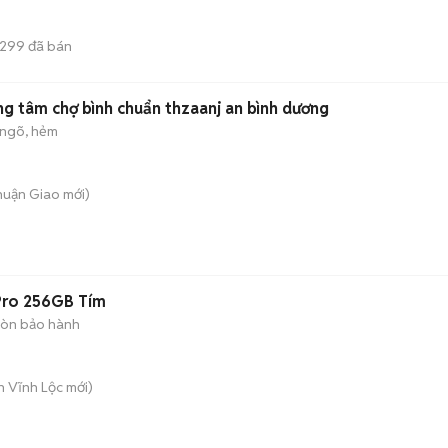
299
đã bán
ung tâm chợ bình chuẩn thzaanj an bình dương
ngõ, hẻm
Thuận Giao
mới)
Pro 256GB Tím
òn bảo hành
n Vĩnh Lộc
mới)