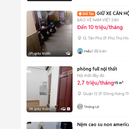
GIỮ XE CĂN H
BẢO VỆ NAM VIỆT 24H
Đến 10 triệu/tháng
Q. Tân Phú
(
P. Phú Thọ Hò
1
đã bán
Hiếu
38 giây trước
1
phòng full nội thất
Nội thất đầy đủ
2,7 triệu/tháng
15 m²
Quận 12
(
P. Đông Hưng T
Thông Lê
38 giây trước
4
Nệm cao su non americ