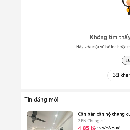
Không tìm thấy
Hãy xóa một số bộ lọc hoặc t
La
Đổi khu
Tin đăng mới
Cần bán căn hộ chung c
2 PN
Chung cư
4,85 tỷ
65 tr/m²
75 m²