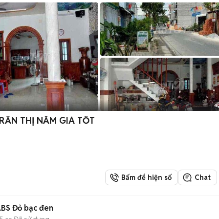
4
RẦN THỊ NĂM GIÁ TỐT
Bấm để hiện số
Chat
BS Đỏ bạc đen
5 cc
Đã sử dụng