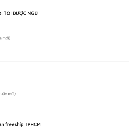
Ộ. TỐI ĐƯỢC NGỦ
a
mới)
huận
mới)
an freeship TPHCM