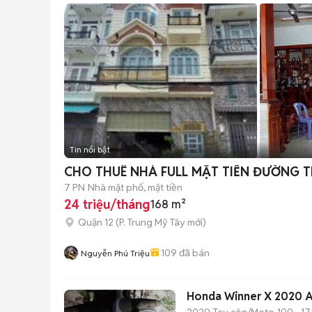
Tin nổi bật
CHO THUÊ NHÀ FULL MẶT TIỀN ĐƯỜNG T
7 PN
Nhà mặt phố, mặt tiền
24 triệu/tháng
168 m²
Quận 12
(
P. Trung Mỹ Tây
mới)
109
đã bán
Nguyễn Phú Triệu
Honda Winner X 2020 A
2020
Tay côn/Moto
100 - 17