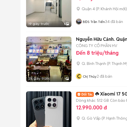
Quận 4
(
P. Khánh Hội
mới)
34
đã bán
BĐS Trần Tiến
19 giây trước
5
Nguyễn Hữu Cảnh. Quận
CÔNG TY CỔ PHẦN HV
Đến 8 triệu/tháng
Q. Bình Thạnh
(
P. Thạnh M
C
2
đã bán
Chị Thủy
28 giây trước
1
☘️ Xiaomi 17 5G 
Dòng khác
512 GB
Còn bảo 
12.990.000 đ
Q. Gò Vấp
(
P. Hạnh Thôn