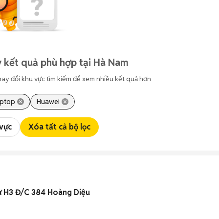
 kết quả phù hợp tại Hà Nam
hay đổi khu vực tìm kiếm để xem nhiều kết quả hơn
ptop
Huawei
 vực
Xóa tất cả bộ lọc
ư H3 Đ/C 384 Hoàng Diệu