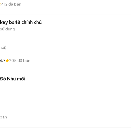
412
đã bán
key bs48 chính chủ
 sử dụng
ới)
4.7
205
đã bán
Đỏ Như mới
 bán