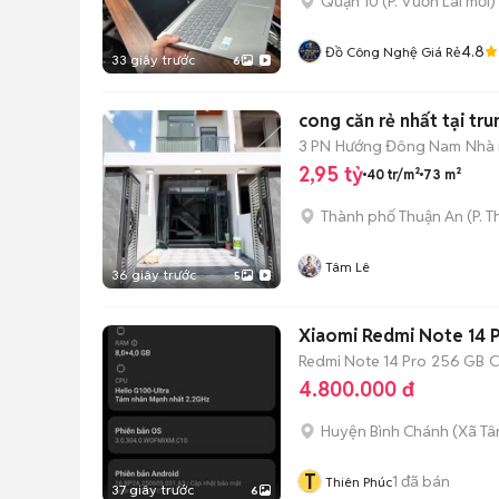
Quận 10
(
P. Vườn Lài
mới)
4.8
Đồ Công Nghệ Giá Rẻ
33 giây trước
6
cong căn rẻ nhất tại tr
3 PN
Hướng Đông Nam
Nhà 
2,95 tỷ
40 tr/m²
73 m²
Thành phố Thuận An
(
P. 
Tâm Lê
36 giây trước
5
Xiaomi Redmi Note 14 
Redmi Note 14 Pro
256 GB
C
4.800.000 đ
Huyện Bình Chánh
(
Xã Tâ
T
1
đã bán
Thiên Phúc
37 giây trước
6