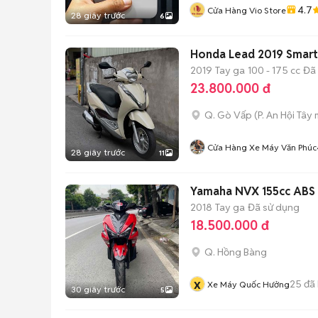
4.7
Cửa Hàng Vio Store
28 giây trước
6
Honda Lead 2019 Smart
2019
Tay ga
100 - 175 cc
Đã
23.800.000 đ
Q. Gò Vấp
(
P. An Hội Tây
m
Cửa Hàng Xe Máy Văn Phúc
28 giây trước
11
Yamaha NVX 155cc ABS 
2018
Tay ga
Đã sử dụng
18.500.000 đ
Q. Hồng Bàng
x
25
đã
Xe Máy Quốc Hưởng
30 giây trước
5