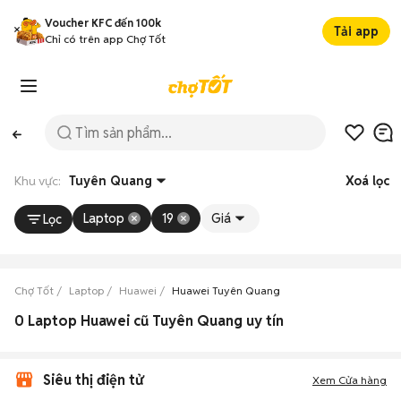
Voucher KFC đến 100k
Tải app
Chỉ có trên app Chợ Tốt
Khu vực:
Tuyên Quang
Xoá lọc
Laptop
19
Giá
Lọc
Chợ Tốt
Laptop
Huawei
Huawei Tuyên Quang
0 Laptop Huawei cũ Tuyên Quang uy tín
Siêu thị điện tử
Xem Cửa hàng