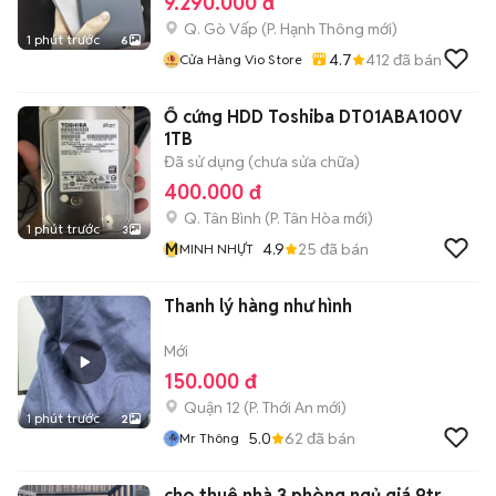
9.290.000 đ
Q. Gò Vấp
(
P. Hạnh Thông
mới)
1 phút trước
6
4.7
412
đã bán
Cửa Hàng Vio Store
Ổ cứng HDD Toshiba DT01ABA100V
1TB
Đã sử dụng (chưa sửa chữa)
400.000 đ
Q. Tân Bình
(
P. Tân Hòa
mới)
1 phút trước
3
M
4.9
25
đã bán
MINH NHỰT
Thanh lý hàng như hình
Mới
150.000 đ
Quận 12
(
P. Thới An
mới)
1 phút trước
2
5.0
62
đã bán
Mr Thông
cho thuê nhà 3 phòng ngủ giá 9tr