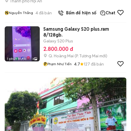
Thành phố Hội An
N
4
đã bán
Bấm để hiện số
Chat
Nguyễn Thắng
Samsung Galaxy S20 plus.ram
8/128gb.
Galaxy S20 Plus
2.800.000 đ
Q. Hoàng Mai
(
P. Tương Mai
mới)
1 phút trước
3
P
4.7
127
đã bán
Phạm Như Tiến