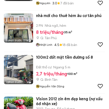
N
3.0
7
đã bán
Nguyên
nhà mới cho thuê hẻm âu cơ tân phú
2 PN
Nhà ngõ, hẻm
8 triệu/tháng
35 m²
Q. Tân Phú
1 phút trước
6
4.5
18
đã bán
Nhật Linh
100m2 đất mặt tiền đường số 8
Đất thổ cư
Ngang 5 m
2,7 triệu/tháng
100 m²
Q. Bình Tân
1 phút trước
5
N
Nguyễn Văn Dũng
Vision 2012 zin êm đẹp keng (nợ xấu
6đ nhận xe)
2012
Tay ga
Đã sử dụng