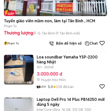
Tin nổi bật
1
Tuyển giáo viên mầm non, làm tại Tân Bình , HCM
Phạm Tú
Thương lượng
Q. Tân Bình
(
P. Tân Bình
mới)
P
Bấm để hiện số
Chat
Phạm Tú
Loa soundbar Yamaha YSP-2200
hàng Nhật
101 - 300W
3.000.000 đ
Huyện Hóc Môn
1 phút trước
6
5.0
228
đã bán
LEVI
Laptop Dell Pro 14 Plus PB14250 mới
dùng 5 ngày
Intel Core Ultra
16 GB
512 GB
SSD