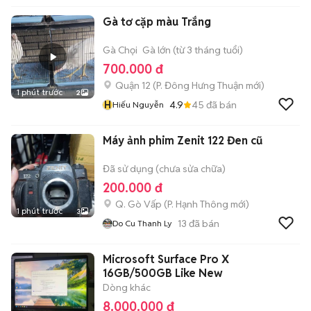
Gà tơ cặp màu Trắng
Gà Chọi
Gà lớn (từ 3 tháng tuổi)
700.000 đ
Quận 12
(
P. Đông Hưng Thuận
mới)
1 phút trước
2
H
4.9
45
đã bán
Hiếu Nguyễn
Máy ảnh phim Zenit 122 Đen cũ
Đã sử dụng (chưa sửa chữa)
200.000 đ
Q. Gò Vấp
(
P. Hạnh Thông
mới)
1 phút trước
3
13
đã bán
Do Cu Thanh Ly
Microsoft Surface Pro X
16GB/500GB Like New
Dòng khác
8.000.000 đ