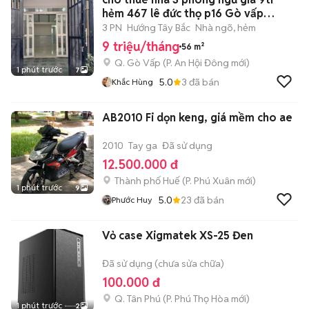
hẻm 467 lê đức thọ p16 Gò vấp
3.5x16m
3 PN
Hướng Tây Bắc
Nhà ngõ, hẻm
9 triệu/tháng
56 m²
Q. Gò Vấp
(
P. An Hội Đông
mới)
1 phút trước
7
5.0
3
đã bán
Khắc Hùng
AB2010 Fi dọn keng, giá mềm cho ae
2010
Tay ga
Đã sử dụng
12.500.000 đ
Thành phố Huế
(
P. Phú Xuân
mới)
1 phút trước
9
5.0
23
đã bán
Phước Huy
Vỏ case Xigmatek XS-25 Đen
Đã sử dụng (chưa sửa chữa)
100.000 đ
Q. Tân Phú
(
P. Phú Thọ Hòa
mới)
1 phút trước
2