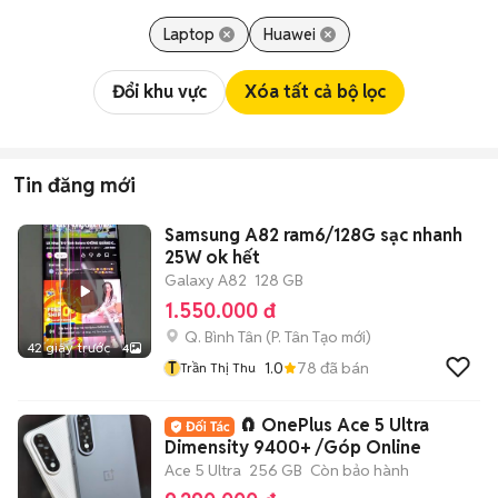
Laptop
Huawei
Đổi khu vực
Xóa tất cả bộ lọc
Tin đăng mới
Samsung A82 ram6/128G sạc nhanh
25W ok hết
Galaxy A82
128 GB
1.550.000 đ
Q. Bình Tân
(
P. Tân Tạo
mới)
42 giây trước
4
T
1.0
78
đã bán
Trần Thị Thu
🧲 OnePlus Ace 5 Ultra
Dimensity 9400+ /Góp Online
Ace 5 Ultra
256 GB
Còn bảo hành