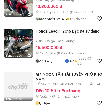
12.800.000 đ
Thành phố Thủ Đức
(
P. Tam Bình
mới)
1 phút trước
6
4.5
195
đã bán
Đặng Nhất Huy
Honda Lead FI 2016 Bạc Đã sử dụng
2016
Tay ga
Đã sử dụng
15.500.000 đ
Q. Tân Phú
(
P. Phú Thạnh
mới)
1 phút trước
6
12382
đã
4.6
Cửa Hàng
bán
Tuanduy
Q7 NGỌC TẤN TÀI TUYỂN PHÓ KHO
NAM
CÔNG TY TNHH MTV TMDV NGỌC TẤN TÀI
Đến 10,50 triệu/tháng
Quận 7
(
P. Tân Thuận
mới)
1 phút trước
L
Ly Phạm