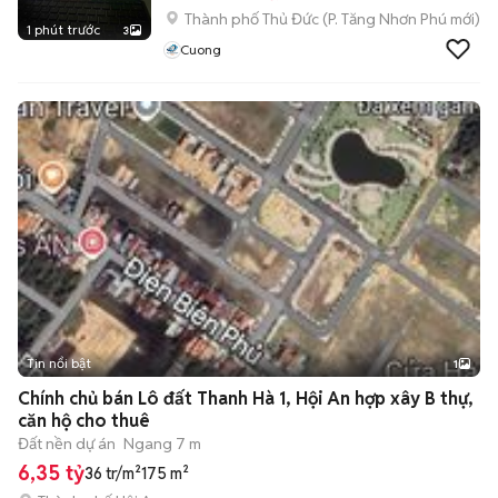
Thành phố Thủ Đức
(
P. Tăng Nhơn Phú
mới)
1 phút trước
3
Cuong
Tin nổi bật
1
Chính chủ bán Lô đất Thanh Hà 1, Hội An hợp xây B thự,
căn hộ cho thuê
Đất nền dự án
Ngang 7 m
6,35 tỷ
36 tr/m²
175 m²