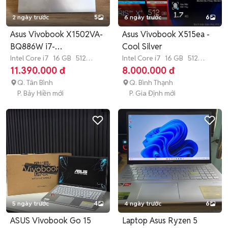
2 ngày trước
5
6 ngày trước
6
Asus Vivobook X1502VA-
Asus Vivobook X515ea -
BQ886W i7-
Cool Silver
13620H/16/512GB
Intel Core i7
16 GB
512
Intel Core i7
16 GB
512
GB
SSD
GB
SSD
11.390.000 đ
8.000.000 đ
Q. Tân Bình
Q. Bình Thạnh
P. Bảy Hiền mới
P. Gia Định mới
5 ngày trước
4
4 ngày trước
6
ASUS Vivobook Go 15
Laptop Asus Ryzen 5