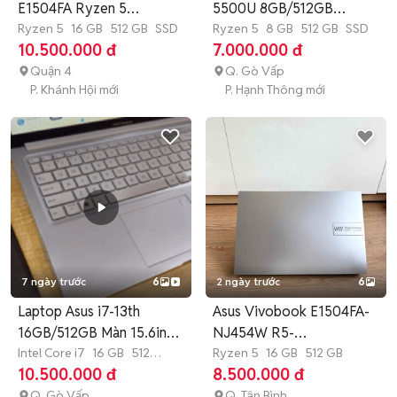
E1504FA Ryzen 5
5500U 8GB/512GB
16GB/512GB
Ryzen 5
16 GB
512 GB
SSD
15.6inch Oled
Ryzen 5
8 GB
512 GB
SSD
10.500.000 đ
7.000.000 đ
Quận 4
Q. Gò Vấp
P. Khánh Hội mới
P. Hạnh Thông mới
7 ngày trước
6
2 ngày trước
6
Laptop Asus i7-13th
Asus Vivobook E1504FA-
16GB/512GB Màn 15.6inch
NJ454W R5-
FHD
Intel Core i7
16 GB
512
7520U/16/512GB
Ryzen 5
16 GB
512 GB
GB
SSD
10.500.000 đ
8.500.000 đ
Q. Gò Vấp
Q. Tân Bình