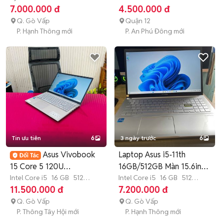
7.000.000 đ
4.500.000 đ
Q. Gò Vấp
Quận 12
P. Hạnh Thông mới
P. An Phú Đông mới
Tin ưu tiên
6
3 ngày trước
6
Asus Vivobook
Laptop Asus i5-11th
15 Core 5 120U
16GB/512GB Màn 15.6inch
16GB/512GB BH 2/2028
Intel Core i5
16 GB
512
FHD
Intel Core i5
16 GB
512
GB
SSD
GB
SSD
11.500.000 đ
7.200.000 đ
Q. Gò Vấp
Q. Gò Vấp
P. Thông Tây Hội mới
P. Hạnh Thông mới