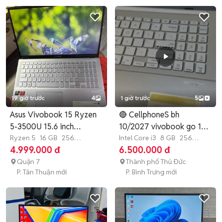
19 giờ trước
4
1 giờ trước
5
Asus Vivobook 15 Ryzen
🔴 CellphoneS bh
5-3500U 15.6 inch
10/2027 vivobook go 15
12GB/256G
Ryzen 5
16 GB
256
E1504GA
Intel Core i3
8 GB
256
GB
SSD
GB
SSD
4.999.000 đ
6.500.000 đ
Quận 7
Thành phố Thủ Đức
P. Tân Thuận mới
P. Bình Trưng mới