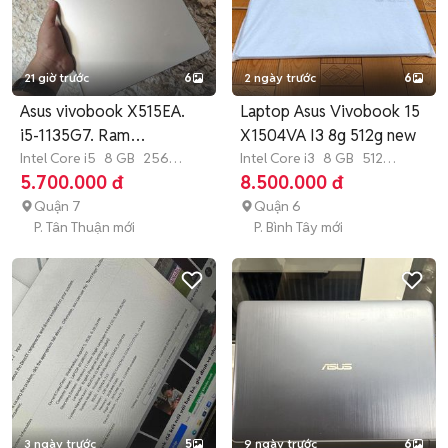
21 giờ trước
6
2 ngày trước
6
Asus vivobook X515EA.
Laptop Asus Vivobook 15
i5-1135G7. Ram
X1504VA I3 8g 512g new
8/256G.FHD
Intel Core i5
8 GB
256
Intel Core i3
8 GB
512
GB
SSD
GB
SSD
5.700.000 đ
8.500.000 đ
Quận 7
Quận 6
P. Tân Thuận mới
P. Bình Tây mới
3 ngày trước
5
9 ngày trước
6