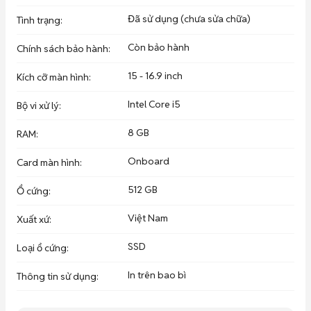
🔁 Thu cũ đổi mới

💳 Hỗ trợ thanh toán quẹt thẻ

Đã sử dụng (chưa sửa chữa)
Tình trạng
:
=> BẤM VÀO CỬA HÀNG ĐỂ XEM THÊM SẢN PHẨM
Còn bảo hành
Chính sách bảo hành
:
15 - 16.9 inch
Kích cỡ màn hình
:
Intel Core i5
Bộ vi xử lý
:
8 GB
RAM
:
Onboard
Card màn hình
:
512 GB
Ổ cứng
:
Việt Nam
Xuất xứ
:
SSD
Loại ổ cứng
:
In trên bao bì
Thông tin sử dụng
: