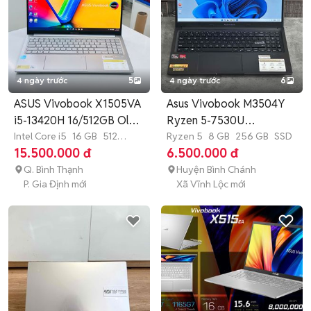
4 ngày trước
5
4 ngày trước
6
ASUS Vivobook X1505VA
Asus Vivobook M3504Y
i5-13420H 16/512GB Oled
Ryzen 5-7530U
2.8K
Intel Core i5
16 GB
512
/8GB/256G/15.6"
Ryzen 5
8 GB
256 GB
SSD
GB
SSD
15.500.000 đ
6.500.000 đ
Q. Bình Thạnh
Huyện Bình Chánh
P. Gia Định mới
Xã Vĩnh Lộc mới