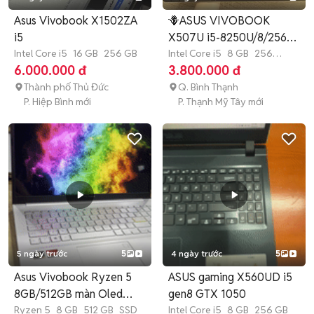
Asus Vivobook X1502ZA
🪻ASUS VIVOBOOK
i5
X507U i5-8250U/8/256
Intel Core i5
16 GB
256 GB
15"6 FHD
Intel Core i5
8 GB
256
GB
SSD
6.000.000 đ
3.800.000 đ
Thành phố Thủ Đức
Q. Bình Thạnh
P. Hiệp Bình mới
P. Thạnh Mỹ Tây mới
5 ngày trước
5
4 ngày trước
5
Asus Vivobook Ryzen 5
ASUS gaming X560UD i5
8GB/512GB màn Oled
gen8 GTX 1050
đẹp
Ryzen 5
8 GB
512 GB
SSD
Intel Core i5
8 GB
256 GB