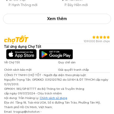
P. Hạnh Thông mới
P. Bảy Hiền mới
Xem thêm
109.000 Bình chọn
Tải ứng dụng Chợ Tốt
Về Chợ Tốt
Quy chế sàn
Chính sách bảo mật
Giải quyết tranh chấp
CÔNG TY TNHH CHỢ TỐT - Người đại diện theo pháp luật:
Nguyễn Trọng Tấn; GPDKKD: 0312120782 do Sở KH & ĐT TP.HCM cấp ngày
11/01/2013;
GPMXH: 185/GP-BTTTT do Bộ Thông tin và Truyền thông
cấp ngày 09/07/2024 - Chịu trách nhiệm
nội dung: Trần Hoàng Ly.
Chính sách sử dụng
Địa chỉ: Tầng 18, Toà nhà UOA, Số 6 đường Tân Trào, Phường Tân Mỹ,
Thành phố Hồ Chí Minh, Việt Nam;
Email: trogiup@chotot.vn -