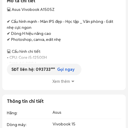
Mô tả chi tiết
💻 Asus Vivobook A1505Z

✔ Cấu hình mạnh - Màn IPS đẹp - Học tập _ Văn phòng - Edit 
nhẹ cực ngon

✔ Dòng H hiệu năng cao

✔ Photoshop, canva, edit nhẹ 

💻 Cấu hình chi tiết:

• CPU: Core i5-12500H

• RAM: 8G DDR4

SĐT liên hệ:
093733***
• SSD: 512G NVMe tốc độ cao

Gọi ngay
• Màn hình: 15.6"inch FHD IPS

• VGA: intel Iris Xe Graphics

Xem thêm
• Giá : 8tr

___________________________________

Thông tin chi tiết
💻 Tuấn Anh Store

Asus
Hãng
:
📍 417 Thới Hoà - Vĩnh Lộc A - TP.hcm

🚚 Ship COD toàn quốc

Vivobook 15
Dòng máy
: