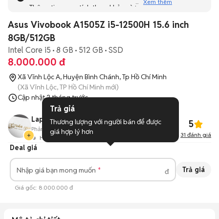
Xem thêm
Thông tin mang tính tham khảo và bạn không thể liên hệ
với người bán. Bạn hãy tham khảo thêm các tin đăng
Asus Vivobook A1505Z i5-12500H 15.6 inch
tương tự khác dưới đây nhé!
8GB/512GB
Intel Core i5
8 GB
512 GB
SSD
8.000.000 đ
Xã Vĩnh Lộc A, Huyện Bình Chánh, Tp Hồ Chí Minh
(Xã Vĩnh Lộc, TP Hồ Chí Minh mới)
Cập nhật
2 tháng trước
Trả giá
Laptop Tuấn Anh Store
Thương lượng với người bán để được 
5
Phản hồi:
90%
578
Đã bán
giá hợp lý hơn
31
đánh giá
Hoạt động 2 ngày trước
Deal giá
Trả giá
Nhập giá bạn mong muốn
đ
Giá gốc:
8.000.000 đ