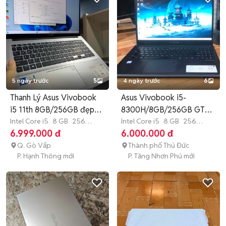
5 ngày trước
5
4 ngày trước
6
Thanh Lý Asus Vivobook
Asus Vivobook i5-
i5 11th 8GB/256GB đẹp
8300H/8GB/256GB GTX
99.9%
Intel Core i5
8 GB
256
1050 Full HD
Intel Core i5
8 GB
256
GB
SSD
GB
SSD
6.999.000 đ
6.000.000 đ
Q. Gò Vấp
Thành phố Thủ Đức
P. Hạnh Thông mới
P. Tăng Nhơn Phú mới