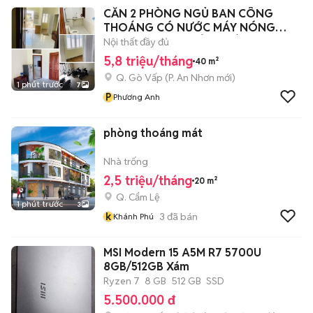
CĂN 2 PHÒNG NGỦ BAN CÔNG
THOÁNG CÓ NƯỚC MÁY NÓNG
LẠNH DƯƠNG QUẢNG HÀM
Nội thất đầy đủ
5,8 triệu/tháng
40 m²
Q. Gò Vấp
(
P. An Nhơn
mới)
1 phút trước
7
P
Phương Anh
phòng thoáng mát
Nhà trống
2,5 triệu/tháng
20 m²
Q. Cẩm Lệ
1 phút trước
3
k
3
đã bán
Khánh Phú
MSI Modern 15 A5M R7 5700U
8GB/512GB Xám
Ryzen 7
8 GB
512 GB
SSD
5.500.000 đ