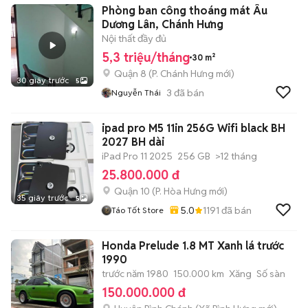
Phòng ban công thoáng mát Âu
Dương Lân, Chánh Hưng
Nội thất đầy đủ
5,3 triệu/tháng
30 m²
Quận 8
(
P. Chánh Hưng
mới)
30 giây trước
5
3
đã bán
Nguyễn Thái
ipad pro M5 11in 256G Wifi black BH
2027 BH dài
iPad Pro 11 2025
256 GB
>12 tháng
25.800.000 đ
Quận 10
(
P. Hòa Hưng
mới)
35 giây trước
5
5.0
1191
đã bán
Táo Tốt Store
Honda Prelude 1.8 MT Xanh lá trước
1990
trước năm 1980
150.000 km
Xăng
Số sàn
150.000.000 đ