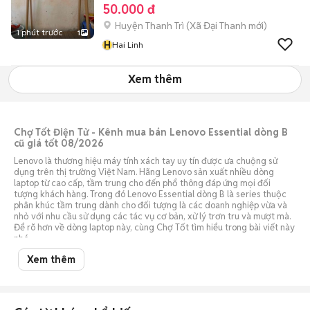
50.000 đ
Huyện Thanh Trì
(
Xã Đại Thanh
mới)
1 phút trước
1
H
Hai Linh
Xem thêm
Chợ Tốt Điện Tử - Kênh mua bán Lenovo Essential dòng B
cũ giá tốt 08/2026
Lenovo là thương hiệu máy tính xách tay uy tín được ưa chuộng sử
dụng trên thị trường Việt Nam. Hãng Lenovo sản xuất nhiều dòng
laptop từ cao cấp, tầm trung cho đến phổ thông đáp ứng mọi đối
tượng khách hàng. Trong đó Lenovo Essential dòng B là series thuộc
phân khúc tầm trung dành cho đối tượng là các doanh nghiệp vừa và
nhỏ với nhu cầu sử dụng các tác vụ cơ bản, xử lý trơn tru và mượt mà.
Để rõ hơn về dòng laptop này, cùng Chợ Tốt tìm hiểu trong bài viết này
nhé.
Xem thêm
Giá bán Lenovo Essential dòng B cũ trên thị trường 08/2026
Nơi bán Lenovo
Giá thấp nhất
Giá cao nhất
Essential dòng B cũ
(VNĐ)
(VNĐ)