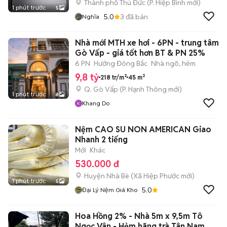
Thành phố Thủ Đức
(
P. Hiệp Bình
mới)
1 phút trước
5
5.0
3
đã bán
Nghĩa
Nhà mới MTH xe hơi - 6PN - trung tâm
Gò Vấp - giá tốt hơn BT & PN 25%
6 PN
Hướng Đông Bắc
Nhà ngõ, hẻm
9,8 tỷ
218 tr/m²
45 m²
Q. Gò Vấp
(
P. Hạnh Thông
mới)
1 phút trước
8
Khang Do
Nệm CAO SU NON AMERICAN Giao
Nhanh 2 tiếng
Mới
Khác
530.000 đ
Huyện Nhà Bè
(
Xã Hiệp Phước
mới)
1 phút trước
5
5.0
Đại Lý Nệm Giá Kho
Hoa Hồng 2% - Nhà 5m x 9,5m Tô
Ngọc Vân - Hẻm hãng trà Tân Nam