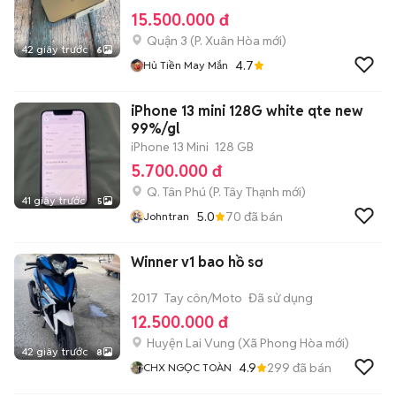
15.500.000 đ
Quận 3
(
P. Xuân Hòa
mới)
42 giây trước
6
4.7
Hủ Tiền May Mắn
iPhone 13 mini 128G white qte new
99%/gl
iPhone 13 Mini
128 GB
5.700.000 đ
Q. Tân Phú
(
P. Tây Thạnh
mới)
41 giây trước
5
5.0
70
đã bán
Johntran
Winner v1 bao hồ sơ
2017
Tay côn/Moto
Đã sử dụng
12.500.000 đ
Huyện Lai Vung
(
Xã Phong Hòa
mới)
42 giây trước
8
4.9
299
đã bán
CHX NGỌC TOÀN