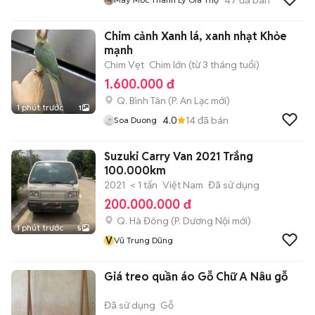
Chim cảnh Xanh lá, xanh nhạt Khỏe
mạnh
Chim Vẹt
Chim lớn (từ 3 tháng tuổi)
1.600.000 đ
Q. Bình Tân
(
P. An Lạc
mới)
1 phút trước
1
4.0
14
đã bán
Soa Duong
Suzuki Carry Van 2021 Trắng
100.000km
2021
< 1 tấn
Việt Nam
Đã sử dụng
200.000.000 đ
Q. Hà Đông
(
P. Dương Nội
mới)
1 phút trước
5
V
Vũ Trung Dũng
Giá treo quần áo Gỗ Chữ A Nâu gỗ
Đã sử dụng
Gỗ