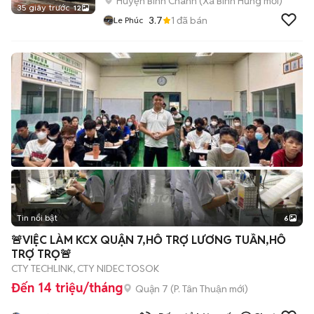
Huyện Bình Chánh
(
Xã Bình Hưng
mới)
35 giây trước
12
3.7
1
đã bán
Le Phúc
Tin nổi bật
6
+
2
🚨VIỆC LÀM KCX QUẬN 7,HỖ TRỢ LƯƠNG TUẦN,HỖ
TRỢ TRỌ🚨
CTY TECHLINK, CTY NIDEC TOSOK
Đến 14 triệu/tháng
Quận 7
(
P. Tân Thuận
mới)