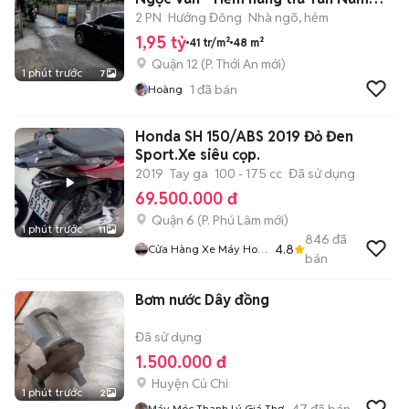
Bắc,
2 PN
Hướng Đông
Nhà ngõ, hẻm
1,95 tỷ
41 tr/m²
48 m²
Quận 12
(
P. Thới An
mới)
1 phút trước
7
1
đã bán
Hoàng
Honda SH 150/ABS 2019 Đỏ Đen
Sport.Xe siêu cọp.
2019
Tay ga
100 - 175 cc
Đã sử dụng
69.500.000 đ
Quận 6
(
P. Phú Lâm
mới)
1 phút trước
11
846
đã
4.8
Cửa Hàng Xe Máy Hoà
bán
Bùi
Bơm nước Dây đồng
Đã sử dụng
1.500.000 đ
Huyện Củ Chi
1 phút trước
2
47
đã bán
Máy Móc Thanh Lý Giá Thợ