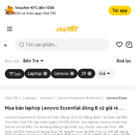
Voucher KFC đến 100k
Tải app
Chỉ có trên app Chợ Tốt
Khu vực:
Bến Tre
Xoá lọc
Laptop
Lenovo
29
Giá
Lọc
Chợ Tốt
Laptop
Lenovo
Lenovo Essential (B series)
Lenovo Essential 
Mua bán laptop Lenovo Essential dòng B cũ giá rẻ tại Bến Tre
Lenovo Essential B Series cũ hiện đang có 0 tin đăng được rao bán tại Bến
Tre trên Chợ Tốt cập nhật ngày 09/08/2026. Giá laptop Lenovo Essential B
Series cũ tại Bến Tre khoảng đang cập nhật, tùy thuộc vào cấu hình, đời
máy và tình trạng sử dụng thực tế. Người mua tại Bến Tre có thể dễ dàng