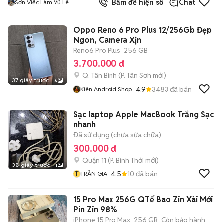
Bấm để hiện số
Chat
Sơn Việc Làm Vũ Lê
Oppo Reno 6 Pro Plus 12/256Gb Đẹp
Ngon, Camera Xịn
Reno6 Pro Plus
256 GB
3.700.000 đ
Q. Tân Bình
(
P. Tân Sơn
mới)
37 giây trước
6
4.9
3483
đã bán
Kiên Android Shop
Sạc laptop Apple MacBook Trắng Sạc
nhanh
Đã sử dụng (chưa sửa chữa)
300.000 đ
Quận 11
(
P. Bình Thới
mới)
38 giây trước
1
T
4.5
10
đã bán
TRẦN GIA
15 Pro Max 256G QTế Bao Zin Xài Mới
Pin Zin 98%
iPhone 15 Pro Max
256 GB
Còn bảo hành