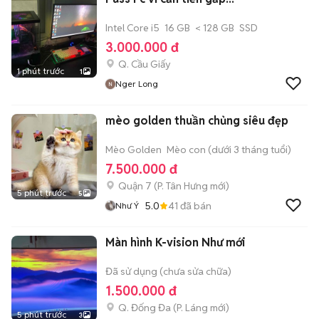
Intel Core i5
16 GB
< 128 GB
SSD
3.000.000 đ
Q. Cầu Giấy
1 phút trước
1
Nger Long
mèo golden thuần chủng siêu đẹp
Mèo Golden
Mèo con (dưới 3 tháng tuổi)
7.500.000 đ
Quận 7
(
P. Tân Hưng
mới)
5 phút trước
5
5.0
41
đã bán
Như Ý
Màn hình K-vision Như mới
Đã sử dụng (chưa sửa chữa)
1.500.000 đ
Q. Đống Đa
(
P. Láng
mới)
5 phút trước
3