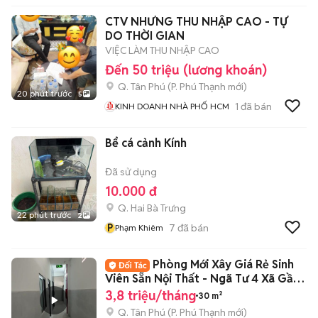
CTV NHƯNG THU NHẬP CAO - TỰ
DO THỜI GIAN
VIỆC LÀM THU NHẬP CAO
Đến 50 triệu (lương khoán)
Q. Tân Phú
(
P. Phú Thạnh
mới)
20 phút trước
5
1
đã bán
KINH DOANH NHÀ PHỐ HCM
Bể cá cảnh Kính
Đã sử dụng
10.000 đ
Q. Hai Bà Trưng
22 phút trước
2
P
7
đã bán
Phạm Khiêm
Phòng Mới Xây Giá Rẻ Sinh
Viên Sẵn Nội Thất - Ngã Tư 4 Xã Gần
ĐH VUH
3,8 triệu/tháng
30 m²
Q. Tân Phú
(
P. Phú Thạnh
mới)