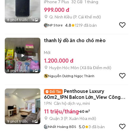
iPhone 7 Plus
32 GB
1 tháng
999.000 đ
Q. Ninh Kiều
(
P. Cái Khế
mới)
8 phút trước
6
4.8
1219
đã bán
NP Store
thanh lý đồ ăn cho chó mèo
Mới
1.200.000 đ
Huyện Hóc Môn
(
Xã Bà Điểm
mới)
8 phút trước
2
N
Nguyễn Dương Ngọc Thành
Penthouse Luxury
60m2_1PN Balcon Lớn_View Công
Viên Ngay Võ Thị Sáu
1 PN
Căn hộ dịch vụ, mini
11 triệu/tháng
60 m²
Quận 3
(
P. Xuân Hòa
mới)
9 phút trước
11
5.0
3
đã bán
Nhất Hoàng BĐS