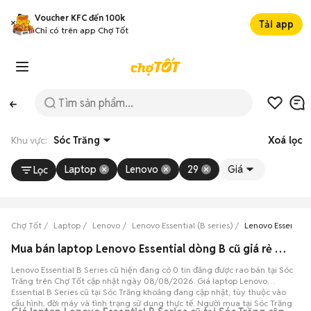
Voucher KFC đến 100k
Tải app
Chỉ có trên app Chợ Tốt
Khu vực:
Sóc Trăng
Xoá lọc
Laptop
Lenovo
29
Giá
Lọc
Chợ Tốt
Laptop
Lenovo
Lenovo Essential (B series)
Lenovo Essential 
Mua bán laptop Lenovo Essential dòng B cũ giá rẻ tại Sóc Trăng
Lenovo Essential B Series cũ hiện đang có 0 tin đăng được rao bán tại Sóc
Trăng trên Chợ Tốt cập nhật ngày 08/08/2026. Giá laptop Lenovo
Essential B Series cũ tại Sóc Trăng khoảng đang cập nhật, tùy thuộc vào
cấu hình, đời máy và tình trạng sử dụng thực tế. Người mua tại Sóc Trăng