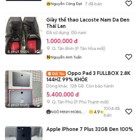
n
7
đã bán
Nguyễn Công Đạt
Giày thể thao Lacoste Nam Da Đen
Thái Lan
Đã sử dụng
Đồ nam
1.000.000 đ
Q. Tân Bình
(
P. Tân Hòa
mới)
6 phút trước
3
N
Nguyễn Anh Tuấn
Oppo Pad 3 FULLBOX 2.8K
144HZ 99% KHỎE
Dòng khác
128 GB
Còn bảo hành
5.400.000 đ
Q. Tân Phú
(
P. Phú Thạnh
mới)
6 phút trước
6
1004
đã
4.9
NGÔ MINH MOBILE
bán
SHOP
Apple iPhone 7 Plus 32GB Đen 100%