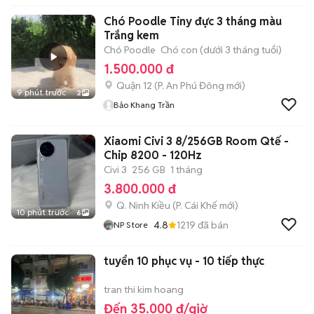
Chó Poodle Tiny đực 3 tháng màu
Trắng kem
Chó Poodle
Chó con (dưới 3 tháng tuổi)
1.500.000 đ
Quận 12
(
P. An Phú Đông
mới)
9 phút trước
2
Bảo Khang Trần
Xiaomi Civi 3 8/256GB Room Qtế -
Chip 8200 - 120Hz
Civi 3
256 GB
1 tháng
3.800.000 đ
Q. Ninh Kiều
(
P. Cái Khế
mới)
10 phút trước
6
4.8
1219
đã bán
NP Store
tuyển 10 phục vụ - 10 tiếp thực
tran thi kim hoang
Đến 35.000 đ/giờ