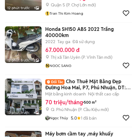
Quận 5
(
P. Chợ Lớn
mới)
12 phút trước
1
t
Tran Thi Kim Hoang
Honda SH150 ABS 2022 Trắng
40000km
2022
Tay ga
Đã sử dụng
67.000.000 đ
Thị xã Tân Uyên
(
P. Vĩnh Tân
mới)
12 phút trước
2
N
NGOC SANG
Cho Thuê Mặt Bằng Đẹp
Đường Hoa Mai, P7, Phú Nhuận, DT:
8x20m
Mặt bằng kinh doanh
Nội thất cao cấp
70 triệu/tháng
500 m²
Q. Phú Nhuận
(
P. Cầu Kiệu
mới)
13 phút trước
4
5.0
1
đã bán
Ngọc Thúy
Máy bơm cầm tay ,máy khuấy