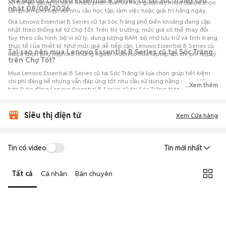
Giá laptop Lenovo Essential B Series cũ tại Sóc Trăng cập
có thể dễ dàng so sánh nhiều phiên bản và mức giá khác nhau để lựa chọn
nhật 08/08/2026
sản phẩm phù hợp với nhu cầu học tập, làm việc hoặc giải trí hằng ngày.
Giá Lenovo Essential B Series cũ tại Sóc Trăng phổ biến khoảng đang cập
nhật theo thống kê từ Chợ Tốt. Trên thị trường, mức giá có thể thay đổi
tùy theo cấu hình, bộ vi xử lý, dung lượng RAM, bộ nhớ lưu trữ và tình trạng
thực tế của thiết bị. Nhờ mức giá dễ tiếp cận, Lenovo Essential B Series cũ
Tại sao nên mua Lenovo Essential B Series cũ tại Sóc Trăng
là lựa chọn phù hợp cho những người muốn sở hữu laptop với chi phí hợp lý.
trên Chợ Tốt?
Mua Lenovo Essential B Series cũ tại Sóc Trăng là lựa chọn giúp tiết kiệm
chi phí đáng kể nhưng vẫn đáp ứng tốt nhu cầu sử dụng hằng ngày. Với
...Xem thêm
hơn 0 tin đăng Lenovo Essential B Series cũ tại Sóc Trăng trên Chợ Tốt,
người mua có thể dễ dàng tham khảo nhiều mức giá và tình trạng máy
khác nhau để lựa chọn sản phẩm phù hợp với nhu cầu và ngân sách.
Siêu thị điện tử
Xem Cửa hàng
Tin có video
Tin mới nhất
Tất cả
Cá nhân
Bán chuyên