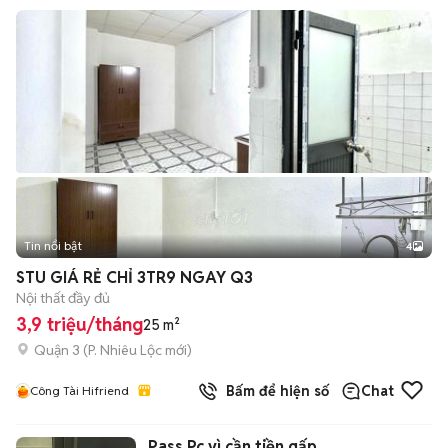
Tin nổi bật
4
STU GIÁ RẺ CHỈ 3TR9 NGAY Q3
Nội thất đầy đủ
3,9 triệu/tháng
25 m²
Quận 3
(
P. Nhiêu Lộc
mới)
Bấm để hiện số
Chat
Công Tài Hifriend
Pass Pc vì cần tiền gấp...