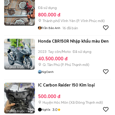
Đã sử dụng
800.000 đ
Thành phố Vĩnh Yên
(
P. Vĩnh Phúc
mới)
15 phút trước
3
16
đã bán
Trần Bảo Anh
Honda CBR150R Nhập khẩu màu Đen
2023
Tay côn/Moto
Đã sử dụng
40.500.000 đ
Q. Tân Phú
(
P. Phú Thạnh
mới)
17 phút trước
2
NgOanh
IC Carbon Raider 150 Kim loại
500.000 đ
Huyện Hóc Môn
(
Xã Đông Thạnh
mới)
3.0
Nghĩa
17 phút trước
8