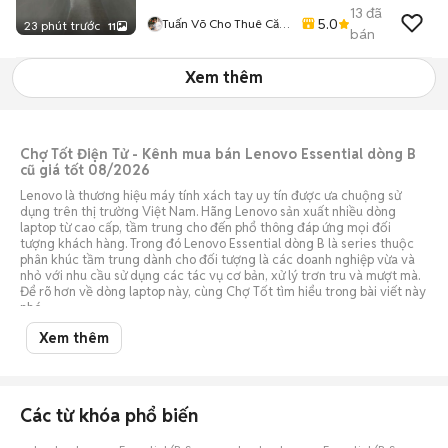
13
đã
5.0
Tuấn Võ Cho Thuê Căn
23 phút trước
11
bán
Hộ Phòng Trọ
Xem thêm
Chợ Tốt Điện Tử - Kênh mua bán Lenovo Essential dòng B
cũ giá tốt 08/2026
Lenovo là thương hiệu máy tính xách tay uy tín được ưa chuộng sử
dụng trên thị trường Việt Nam. Hãng Lenovo sản xuất nhiều dòng
laptop từ cao cấp, tầm trung cho đến phổ thông đáp ứng mọi đối
tượng khách hàng. Trong đó Lenovo Essential dòng B là series thuộc
phân khúc tầm trung dành cho đối tượng là các doanh nghiệp vừa và
nhỏ với nhu cầu sử dụng các tác vụ cơ bản, xử lý trơn tru và mượt mà.
Để rõ hơn về dòng laptop này, cùng Chợ Tốt tìm hiểu trong bài viết này
nhé.
Xem thêm
Giá bán Lenovo Essential dòng B cũ trên thị trường 08/2026
Nơi bán Lenovo
Giá thấp nhất
Giá cao nhất
Essential dòng B cũ
(VNĐ)
(VNĐ)
Các từ khóa phổ biến
Lenovo Essential
dòng B cũ tại Thế giới
Ngừng kinh doanh
di động