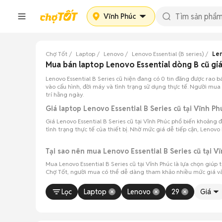
Vĩnh Phúc
Chợ Tốt
Laptop
Lenovo
Lenovo Essential (B series)
Len
Mua bán laptop Lenovo Essential dòng B cũ giá 
Lenovo Essential B Series cũ hiện đang có 0 tin đăng được rao b
vào cấu hình, đời máy và tình trạng sử dụng thực tế. Người mua 
trí hằng ngày.
Giá laptop Lenovo Essential B Series cũ tại Vĩnh 
Giá Lenovo Essential B Series cũ tại Vĩnh Phúc phổ biến khoảng đ
tình trạng thực tế của thiết bị. Nhờ mức giá dễ tiếp cận, Lenovo
Tại sao nên mua Lenovo Essential B Series cũ tại V
Mua Lenovo Essential B Series cũ tại Vĩnh Phúc là lựa chọn giúp 
Chợ Tốt, người mua có thể dễ dàng tham khảo nhiều mức giá và
Lọc
Laptop
Lenovo
29
Giá