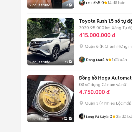
5.0
14
đã bán
Lê Tiến
2 phút trước
6
Toyota Rush 1.5 số tự 
2020
95.000 km
Xăng
Tự đ
415.000.000 đ
Quận 8
(
P. Chánh Hưng
mớ
4.6
1
đã bán
Đông Mai
2 phút trước
12
Đồng hồ Hoga Automat
Đã sử dụng
Cả nam và nữ
4.750.000 đ
Quận 3
(
P. Nhiêu Lộc
mới)
5.0
35
đã b
Long Pá Sáy
2 phút trước
5