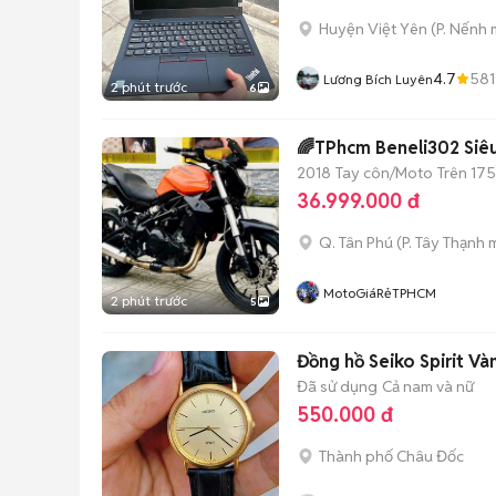
Huyện Việt Yên
(
P. Nếnh
m
4.7
581
Lương Bích Luyên
2 phút trước
6
🌈TPhcm Beneli302 Siê
2018
Tay côn/Moto
Trên 175
36.999.000 đ
Q. Tân Phú
(
P. Tây Thạnh
m
MotoGiáRẻTPHCM
2 phút trước
5
Đồng hồ Seiko Spirit V
Đã sử dụng
Cả nam và nữ
550.000 đ
Thành phố Châu Đốc