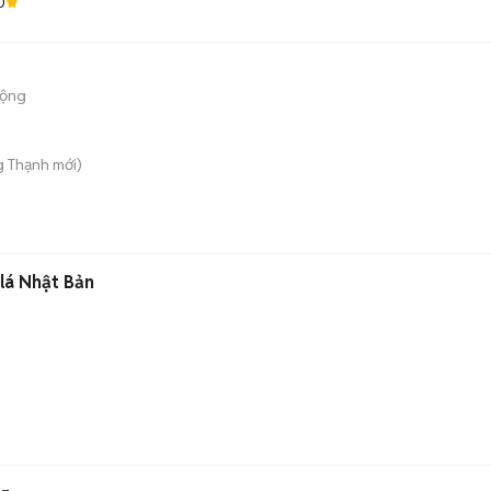
0
động
g Thạnh
mới)
lá Nhật Bản