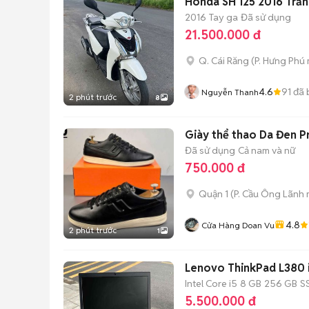
Honda SH 125 2016 Trắ
2016
Tay ga
Đã sử dụng
21.500.000 đ
Q. Cái Răng
(
P. Hưng Phú
4.6
91
đã 
Nguyễn Thanh
2 phút trước
8
Giày thể thao Da Đen P
Đã sử dụng
Cả nam và nữ
750.000 đ
Quận 1
(
P. Cầu Ông Lãnh
4.8
Cửa Hàng Doan Vu
2 phút trước
1
Lenovo ThinkPad L380 
Intel Core i5
8 GB
256 GB
S
5.500.000 đ