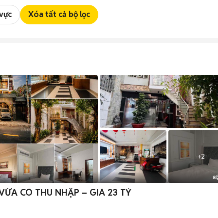
 vực
Xóa tất cả bộ lọc
+
2
8
 VỪA CÓ THU NHẬP – GIÁ 23 TỶ
n