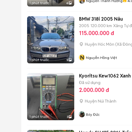
4.
Nguyễn Thanh Hương
1 phút trước
6
BMW 318i 2005 Nâu
2005
120.000 km
Xăng
Tự 
115.000.000 đ
Huyện Hóc Môn
(
Xã Đôn
N
Nguyễn Hồng Việt
1 phút trước
5
Kyoritsu Kew1062 Xanh 
Đã sử dụng
2.000.000 đ
Huyện Núi Thành
Bily Đức
1 phút trước
3