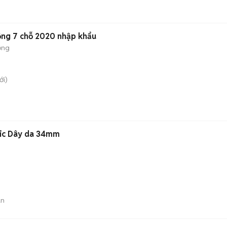
động 7 chỗ 2020 nhập khẩu
ộng
i)
ic Dây da 34mm
án