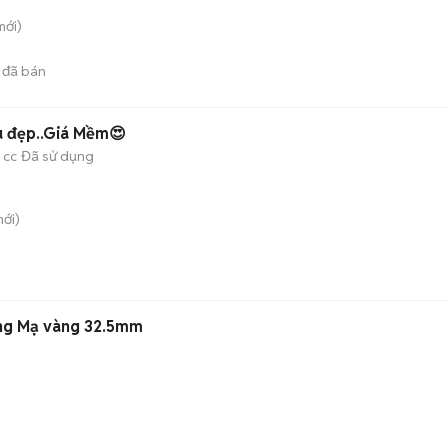
ới)
đã bán
u đẹp..Giá Mềm😍
 cc
Đã sử dụng
ới)
àng Mạ vàng 32.5mm