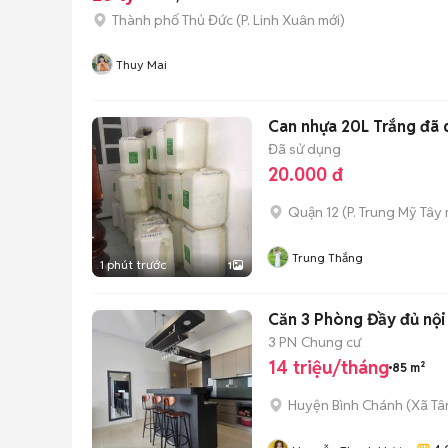
Thành phố Thủ Đức
(
P. Linh Xuân
mới)
Thuy Mai
Can nhựa 20L Trắng đã 
Đã sử dụng
20.000 đ
Quận 12
(
P. Trung Mỹ Tây
Trung Thắng
1 phút trước
1
Căn 3 Phòng Đầy đủ nội t
3 PN
Chung cư
14 triệu/tháng
85 m²
Huyện Bình Chánh
(
Xã Tâ