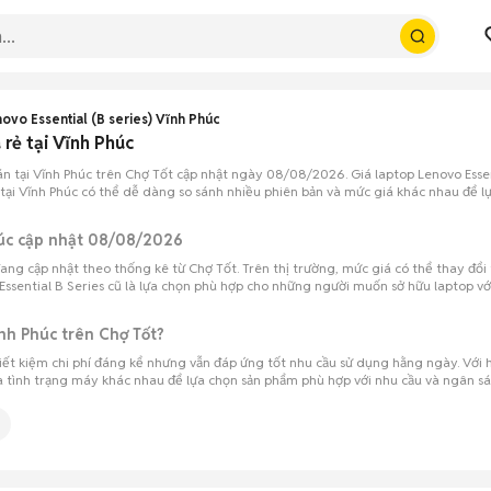
ovo Essential (B series) Vĩnh Phúc
rẻ tại Vĩnh Phúc
án tại Vĩnh Phúc trên Chợ Tốt cập nhật ngày 08/08/2026. Giá laptop Lenovo Essen
tại Vĩnh Phúc có thể dễ dàng so sánh nhiều phiên bản và mức giá khác nhau để lự
Phúc cập nhật 08/08/2026
ang cập nhật theo thống kê từ Chợ Tốt. Trên thị trường, mức giá có thể thay đổi 
 Essential B Series cũ là lựa chọn phù hợp cho những người muốn sở hữu laptop với 
ĩnh Phúc trên Chợ Tốt?
tiết kiệm chi phí đáng kể nhưng vẫn đáp ứng tốt nhu cầu sử dụng hằng ngày. Với h
 tình trạng máy khác nhau để lựa chọn sản phẩm phù hợp với nhu cầu và ngân sá