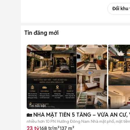
Đổi khu
Tin đăng mới
Tin nổi bật
🏡 NHÀ MẶT TIỀN 5 TẦNG – VỪA AN CƯ,
nhiều hơn 10 PN
Hướng Đông Nam
Nhà mặt phố, mặt tiề
23 tỷ
168 tr/m²
137 m²