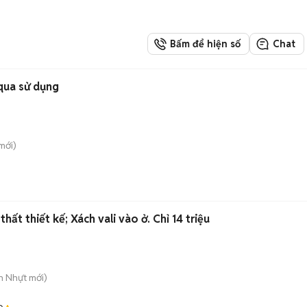
Bấm để hiện số
Chat
qua sử dụng
mới)
hất thiết kế; Xách vali vào ở. Chỉ 14 triệu
n Nhựt
mới)