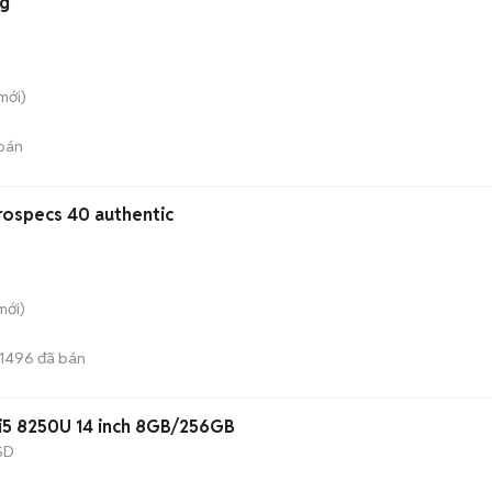
ng
mới)
bán
rospecs 40 authentic
mới)
1496
đã bán
i5 8250U 14 inch 8GB/256GB
SD