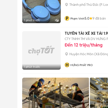
Thành phố Thủ Đức
(
P. L
P
5.0
9
đã bán
Phạm Vinh
1 phút trước
3
TUYỂN TÀI XẾ XE TẢI 
CTY TNHH TM VÀ DV HƯNG 
Đến 12 triệu/tháng
Huyện Hóc Môn
(
Xã Đôn
H
HƯNG PHÁT PRO
1 phút trước