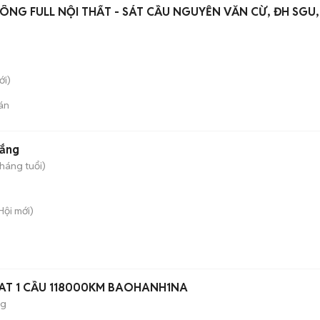
ÔNG FULL NỘI THẤT - SÁT CẦU NGUYỄN VĂN CỪ, ĐH SGU,
i)
án
rắng
tháng tuổi)
Hội
mới)
7 AT 1 CẦU 118000KM BAOHANH1NA
ng