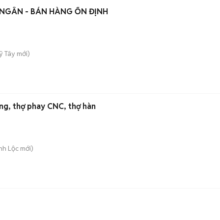
 NGÂN - BÁN HÀNG ỔN ĐỊNH
ỹ Tây
mới)
ng, thợ phay CNC, thợ hàn
nh Lộc
mới)