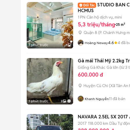
STUDIO BAN C
HCMUS
1 PN
Căn hộ dịch vụ, mini
5,3 triệu/tháng
25 m²
Quận 8
(
P. Chánh Hưng
mớ
4.6
4
đã b
Hoàng Neway
1 phút trước
7
Gà mái Thái Mỹ 2.2kg T
Giống Gà Khác
Gà lớn (từ 3 
600.000 đ
Huyện Củ Chi
(
Xã Tân An 
11
đã bán
Khanh Nguyễn
1 phút trước
2
NAVARA 2.5EL SX 201
2017
118.000 km
Dầu
Tự độ