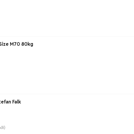
)
Size M70 80kg
tefan Falk
ới)