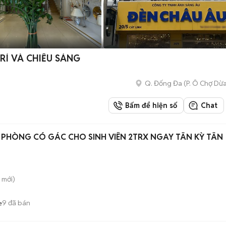
RÍ VÀ CHIẾU SÁNG
Q. Đống Đa
(
P. Ô Chợ Dừ
Bấm để hiện số
Chat
PHÒNG CÓ GÁC CHO SINH VIÊN 2TRX NGAY TÂN KỲ TÂN
mới)
9
đã bán
e