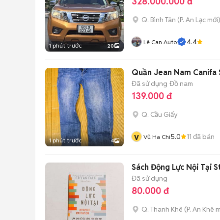
328.000.000 đ
Q. Bình Tân
(
P. An Lạc
mới
4.4
Lê Can Auto
1 phút trước
20
Quần Jean Nam Canifa 
Đã sử dụng
Đồ nam
139.000 đ
Q. Cầu Giấy
v
5.0
11
đã bán
Vũ Ha Chi
1 phút trước
4
Sách Động Lực Nội Tại S
Đã sử dụng
80.000 đ
Q. Thanh Khê
(
P. An Khê
m