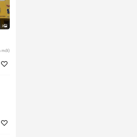
3
a
mới)