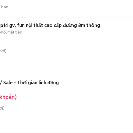
 bán
 p14 gv, fun nội thất cao cấp đường 8m thông
hố, mặt tiền
ới)
 Sale - Thời gian linh động
 khoán)
i)