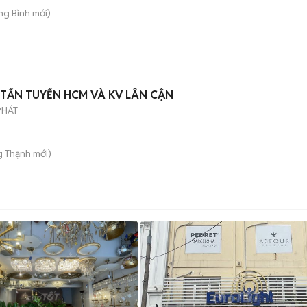
ong Bình
mới)
1.9TẤN TUYẾN HCM VÀ KV LÂN CẬN
PHÁT
g Thạnh
mới)