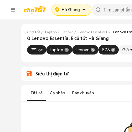
Hà Giang
Chợ Tốt
Laptop
Lenovo
Lenovo Essential E
Lenovo Ess
0 Lenovo Essential E cũ tốt Hà Giang
Lọc
Laptop
Lenovo
578
Giá
Siêu thị điện tử
Tất cả
Cá nhân
Bán chuyên