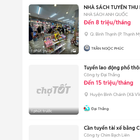
NHÀ SÁCH TUYỂN THU
NHÀ SÁCH ANH QUỐC
Đến 8 triệu/tháng
Q. Bình Thạnh
(
P. Thạnh M
TRẦN NGỌC PHÚC
1 phút trước
3
Tuyển lao động phổ thô
Công ty Đại Thắng
Đến 15 triệu/tháng
Huyện Bình Chánh
(
Xã Vĩ
Đại Thắng
1 phút trước
Cần tuyển tài xế bằng C
Công ty Chim Bạch Liên