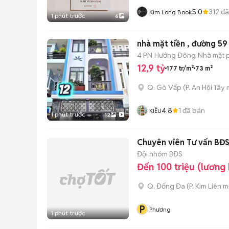
5.0
312
đã
Kim Long Book
1 phút trước
6
nhà mặt tiền , đường 59
4 PN
Hướng Đông
Nhà mặt p
12,9 tỷ
177 tr/m²
73 m²
Q. Gò Vấp
(
P. An Hội Tây
m
4.8
1
đã bán
KIỀU
1 phút trước
12
Chuyên viên Tư vấn BĐS/
Đội nhóm BĐS
Đến 100 triệu (lương
Q. Đống Đa
(
P. Kim Liên
mớ
P
Phương
1 phút trước