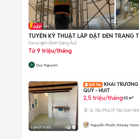
Tin nổi bật
TUYỂN KỸ THUẬT LẮP ĐẶT ĐÈN TRANG T
EuroLight (Ánh Sáng Âu)
Từ 9 triệu/tháng
Duy Nguyen
KHAI TRƯƠNG 
QUÝ - HUIT
2,5 triệu/tháng
22 m²
Q. Tân Phú
(
P. Tân Sơn Nhì
Nguyễn Phước Neway Hom
1 phút trước
5