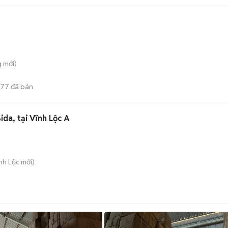
g
mới)
77
đã bán
da, tại Vĩnh Lộc A
nh Lộc
mới)