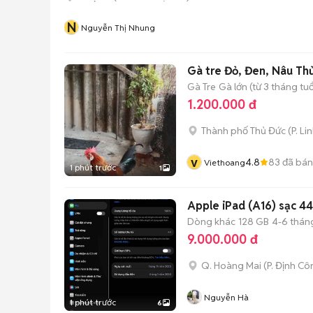
N
Nguyễn Thị Nhung
Gà tre Đỏ, Đen, Nâu Th
Gà Tre
Gà lớn (từ 3 tháng tuổ
1.200.000 đ
Thành phố Thủ Đức
(
P. Li
v
4.8
83
đã bán
Viethoang
1 phút trước
1
Apple iPad (A16) sạc 44
Dòng khác
128 GB
4-6 thán
9.000.000 đ
Q. Hoàng Mai
(
P. Định Cô
Nguyễn Hà
1 phút trước
6