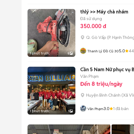
thlý >> Máy chà nhám
Đã sử dụng
350.000 đ
Q. Gò Vấp
(
P. Hạnh Thôn
5.0
44
Thanh Lý Đồ Cũ 30
1 phút trước
5
Cần 5 Nam Nữ phục vụ Bi
Văn Phạm
Đến 8 triệu/ngày
Huyện Bình Chánh
(
Xã Vĩ
3.0
1
đã bán
Văn Phạm
1 phút trước
1