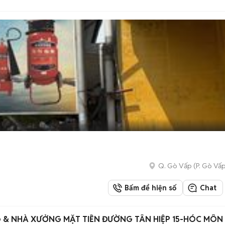
Q. Gò Vấp
(
P. Gò Vấ
Bấm để hiện số
Chat
 & NHÀ XƯỞNG MẶT TIỀN ĐƯỜNG TÂN HIỆP 15-HÓC MÔN