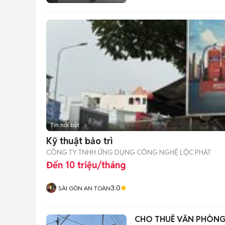
Tin nổi bật
Kỹ thuật bảo trì
CÔNG TY TNHH ỨNG DỤNG CÔNG NGHỆ LỘC PHÁT
Đến 10 triệu/tháng
3.0
SÀI GÒN AN TOÀN
CHO THUÊ VĂN PHÒNG