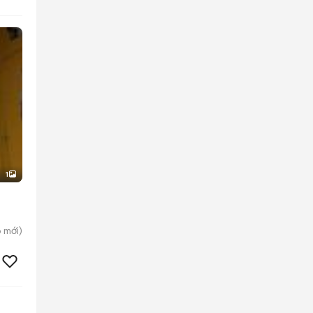
1
p
mới)