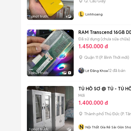
Q. Cầu Giấy
L
Linhhoang
1 phút trước
6
RAM Transcend 16GB D
Đã sử dụng (chưa sửa chữa)
1.450.000 đ
Quận 11
(
P. Bình Thới
mới)
12
đã bán
Lê Đăng Khoa
1 phút trước
1
TỦ HỒ SƠ @ TỦ - TỦ H
Mới
1.400.000 đ
Thành phố Thủ Đức
(
P. T
N
Nội Thất Gía Rẻ Sài Gòn Sh
1 phút trước
1