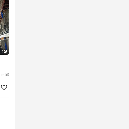
3
h
mới)