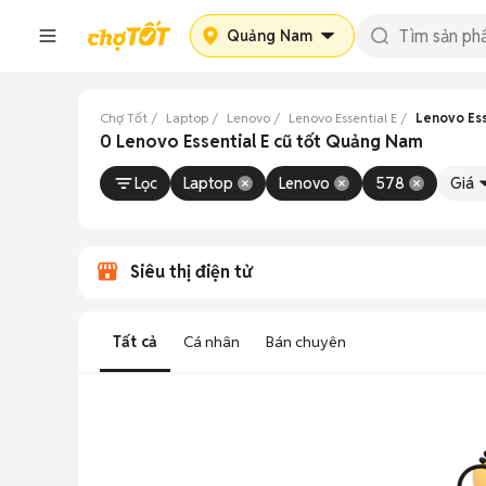
Quảng Nam
Chợ Tốt
Laptop
Lenovo
Lenovo Essential E
Lenovo Ess
0 Lenovo Essential E cũ tốt Quảng Nam
Lọc
Laptop
Lenovo
578
Giá
Siêu thị điện tử
Tất cả
Cá nhân
Bán chuyên