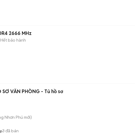
DR4 2666 MHz
Hết bảo hành
Ồ SƠ VĂN PHÒNG - Tủ hồ sơ
ăng Nhơn Phú
mới)
3
đã bán
op