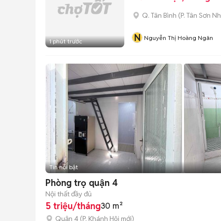
Q. Tân Bình
(
P. Tân Sơn Nh
N
Nguyễn Thị Hoàng Ngân
1 phút trước
Tin nổi bật
Phòng trọ quận 4
Nội thất đầy đủ
5 triệu/tháng
30 m²
Quận 4
(
P. Khánh Hội
mới)