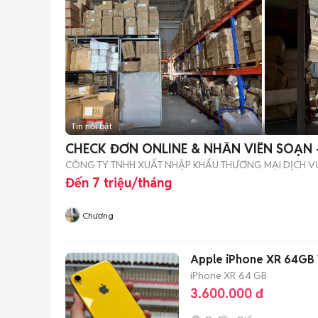
Tin nổi bật
CHECK ĐƠN ONLINE & NHÂN VIÊN SOẠN 
CÔNG TY TNHH XUẤT NHẬP KHẨU THƯƠNG MẠI DỊCH V
Đến 7 triệu/tháng
Chương
Apple iPhone XR 64GB 
iPhone XR
64 GB
3.600.000 đ