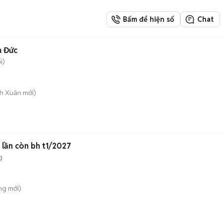
Bấm để hiện số
Chat
ủ Đức
i)
nh Xuân
mới)
 lần còn bh t1/2027
g
ng
mới)