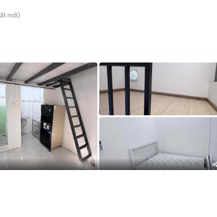
ất
mới)
4