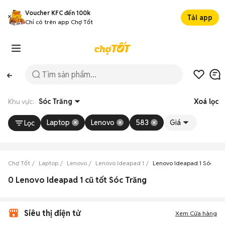
Voucher KFC đến 100k
Tải app
Chỉ có trên app Chợ Tốt
Khu vực:
Sóc Trăng
Xoá lọc
Laptop
Lenovo
583
Giá
Lọc
Chợ Tốt
Laptop
Lenovo
Lenovo Ideapad 1
Lenovo Ideapad 1 Sóc Tră
0 Lenovo Ideapad 1 cũ tốt Sóc Trăng
Siêu thị điện tử
Xem Cửa hàng