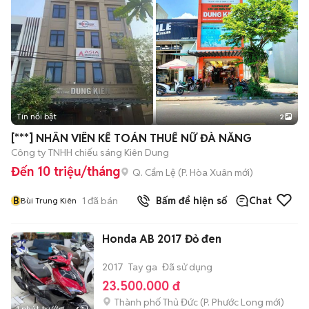
Tin nổi bật
2
[***] NHÂN VIÊN KẾ TOÁN THUẾ NỮ ĐÀ NẴNG
Công ty TNHH chiếu sáng Kiên Dung
Đến 10 triệu/tháng
Q. Cẩm Lệ
(
P. Hòa Xuân
mới)
B
1
đã bán
Bấm để hiện số
Chat
Bùi Trung Kiên
Honda AB 2017 Đỏ đen
2017
Tay ga
Đã sử dụng
23.500.000 đ
Thành phố Thủ Đức
(
P. Phước Long
mới)
1 phút trước