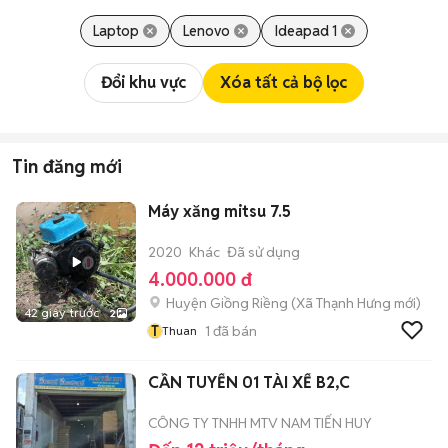
Laptop
Lenovo
Ideapad 1
Đổi khu vực
Xóa tất cả bộ lọc
Tin đăng mới
Máy xăng mitsu 7.5
2020
Khác
Đã sử dụng
4.000.000 đ
Huyện Giồng Riềng
(
Xã Thạnh Hưng
mới)
42 giây trước
2
T
1
đã bán
Thuan
CẦN TUYỂN 01 TÀI XẾ B2,C
CÔNG TY TNHH MTV NAM TIẾN HUY