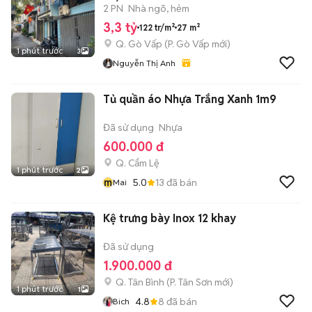
VẤP
2 PN
Nhà ngõ, hẻm
3,3 tỷ
122 tr/m²
27 m²
Q. Gò Vấp
(
P. Gò Vấp
mới)
1 phút trước
3
Nguyễn Thị Anh
Tủ quần áo Nhựa Trắng Xanh 1m9
Đã sử dụng
Nhựa
600.000 đ
Q. Cẩm Lệ
1 phút trước
2
m
5.0
13
đã bán
Mai
Kệ trưng bày Inox 12 khay
Đã sử dụng
1.900.000 đ
Q. Tân Bình
(
P. Tân Sơn
mới)
1 phút trước
1
4.8
8
đã bán
Bich