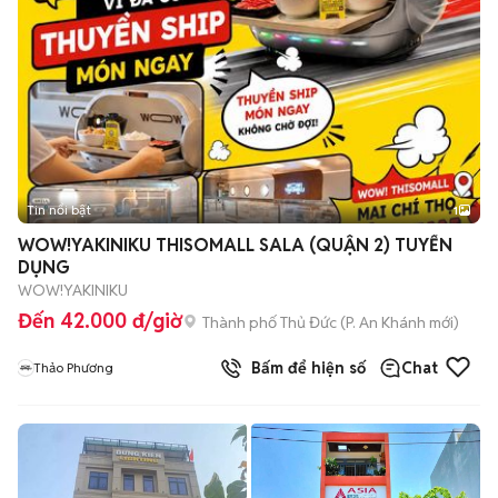
Tin nổi bật
1
WOW!YAKINIKU THISOMALL SALA (QUẬN 2) TUYỂN
DỤNG
WOW!YAKINIKU
Đến 42.000 đ/giờ
Thành phố Thủ Đức
(
P. An Khánh
mới)
Bấm để hiện số
Chat
Thảo Phương