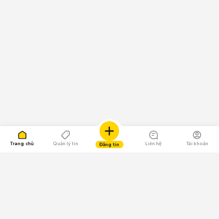
Trang chủ
Quản lý tin
Liên hệ
Tài khoản
Đăng tin
109.000 Bình chọn
Tải ứng dụng Chợ Tốt