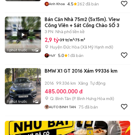
4.5
262
đã bán
Anh Khoa
Bán Căn Nhà 75m2 (5x15m). View
Công Viên + Sát Cổng Chào SỐ 3
3 PN
Nhà phố liền kề
2,9 tỷ
39 tr/m²
75 m²
Huyện Đức Hòa
(
Xã Mỹ Hạnh
mới)
1 phút trước
12
5.0
1
đã bán
HuY
BMW X1 GT 2016 Xám 99336 km
2016
99.336 km
Xăng
Tự động
485.000.000 đ
Q. Bình Tân
(
P. Bình Hưng Hòa
mới)
1 phút trước
9
75
đã bán
AUTO BINH TAN