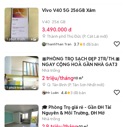
Vivo V40 5G 256GB Xám
V40
256 GB
3.490.000 đ
Thành phố Thủ Đức
(
P. Cát Lái
mới)
1 phút trước
6
3.7
8
đã bán
ThanhThan Tran
🎀PHÒNG TRỌ SẠCH ĐẸP 2TR/TH.🎀
NGAY CỘNG HOÀ GẦN NHÀ GAT3
Nhà trống
2 triệu/tháng
10 m²
Q. Tân Bình
(
P. Tân Sơn Nhất
mới)
1 phút trước
4
4.4
3
đã bán
Mr Luân
🎓 Phòng Trọ giá rẻ - Gần ĐH Tài
Nguyên & Môi Trường, ĐH Mở
Nhà trống
2,9 triệu/tháng
20 m²