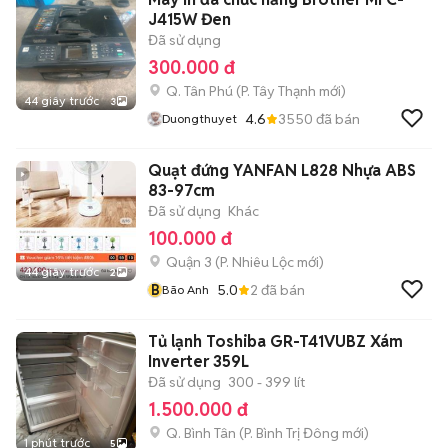
J415W Đen
Đã sử dụng
300.000 đ
Q. Tân Phú
(
P. Tây Thạnh
mới)
44 giây trước
3
4.6
3550
đã bán
Duongthuyet
Quạt đứng YANFAN L828 Nhựa ABS
83-97cm
Đã sử dụng
Khác
100.000 đ
Quận 3
(
P. Nhiêu Lộc
mới)
44 giây trước
2
B
5.0
2
đã bán
Bão Anh
Tủ lạnh Toshiba GR-T41VUBZ Xám
Inverter 359L
Đã sử dụng
300 - 399 lít
1.500.000 đ
Q. Bình Tân
(
P. Bình Trị Đông
mới)
1 phút trước
5