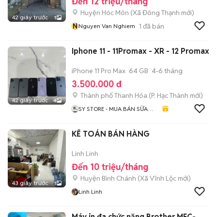
Đến 12 triệu/tháng
Huyện Hóc Môn
(
Xã Đông Thạnh
mới)
42 giây trước
1
N
1
đã bán
Nguyen Van Nghiem
Iphone 11 - 11Promax - XR - 12 Promax
iPhone 11 Pro Max
64 GB
4-6 tháng
3.500.000 đ
Thành phố Thanh Hóa
(
P. Hạc Thành
mới)
42 giây trước
4
SY STORE - MUA BÁN SỬA
CHỮA ĐIỆN THOẠI
KẾ TOÁN BÁN HÀNG
Linh Linh
Đến 10 triệu/tháng
Huyện Bình Chánh
(
Xã Vĩnh Lộc
mới)
43 giây trước
1
Linh Linh
Máy in đa chức năng Brother MFC-