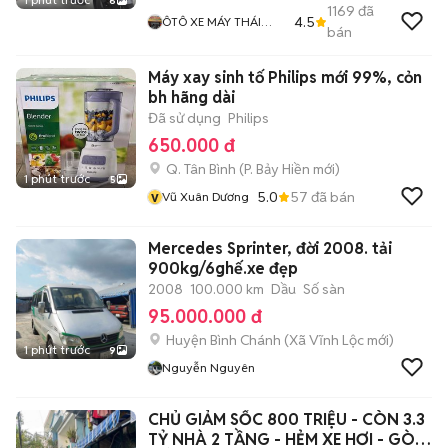
6
1169
đã
4.5
ÔTÔ XE MÁY THÁI
bán
HOÀ
Máy xay sinh tố Philips mới 99%, cỏn
bh hãng dài
Đã sử dụng
Philips
650.000 đ
Q. Tân Bình
(
P. Bảy Hiền
mới)
1 phút trước
5
v
5.0
57
đã bán
Vũ Xuân Dương
Mercedes Sprinter, đời 2008. tải
900kg/6ghế.xe đẹp
2008
100.000 km
Dầu
Số sàn
95.000.000 đ
Huyện Bình Chánh
(
Xã Vĩnh Lộc
mới)
1 phút trước
9
Nguyễn Nguyên
CHỦ GIẢM SỐC 800 TRIỆU - CÒN 3.3
TỶ NHÀ 2 TẦNG - HẺM XE HƠI - GÒ