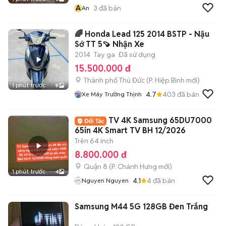
A
3
đã bán
An
🌈 Honda Lead 125 2014 BSTP - Nậu
Sớ TT 5🍠 Nhận Xe
2014
Tay ga
Đã sử dụng
15.500.000 đ
Thành phố Thủ Đức
(
P. Hiệp Bình
mới)
1 phút trước
9
4.7
403
đã bán
Xe Máy Trường Thịnh
TV 4K Samsung 65DU7000
65in 4K Smart TV BH 12/2026
Trên 64 inch
8.800.000 đ
Quận 8
(
P. Chánh Hưng
mới)
1 phút trước
4
4.1
4
đã bán
Nguyen Nguyen
Samsung M44 5G 128GB Đen Trắng