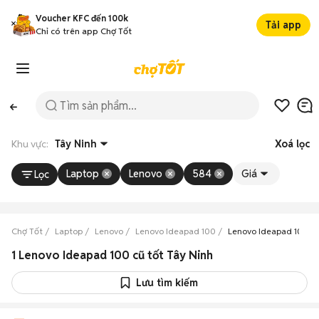
Voucher KFC đến 100k
Tải app
Chỉ có trên app Chợ Tốt
Khu vực:
Tây Ninh
Xoá lọc
Laptop
Lenovo
584
Giá
Lọc
Chợ Tốt
Laptop
Lenovo
Lenovo Ideapad 100
Lenovo Ideapad 100 T
1 Lenovo Ideapad 100 cũ tốt Tây Ninh
Lưu tìm kiếm