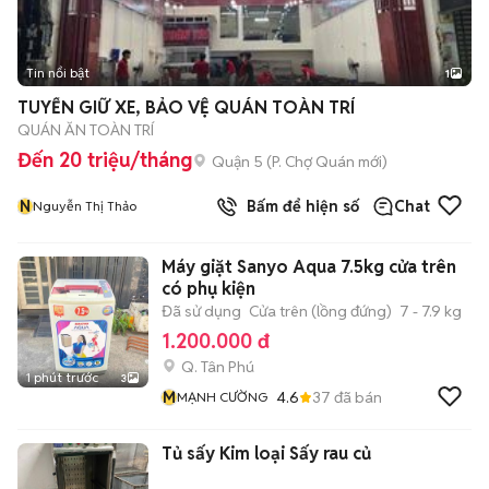
Tin nổi bật
1
TUYỂN GIỮ XE, BẢO VỆ QUÁN TOÀN TRÍ
QUÁN ĂN TOÀN TRÍ
Đến 20 triệu/tháng
Quận 5
(
P. Chợ Quán
mới)
N
Bấm để hiện số
Chat
Nguyễn Thị Thảo
Máy giặt Sanyo Aqua 7.5kg cửa trên
có phụ kiện
Đã sử dụng
Cửa trên (lồng đứng)
7 - 7.9 kg
1.200.000 đ
Q. Tân Phú
1 phút trước
3
M
4.6
37
đã bán
MẠNH CƯỜNG
Tủ sấy Kim loại Sấy rau củ