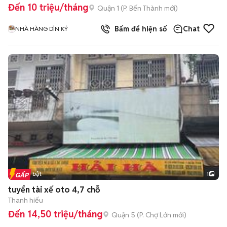
Đến 10 triệu/tháng
Quận 1
(
P. Bến Thành
mới)
Bấm để hiện số
Chat
NHÀ HÀNG DÌN KÝ
Tin nổi bật
1
tuyển tài xế oto 4,7 chỗ
Thanh hiếu
Đến 14,50 triệu/tháng
Quận 5
(
P. Chợ Lớn
mới)