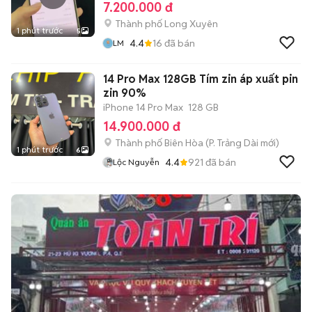
7.200.000 đ
Thành phố Long Xuyên
1 phút trước
5
4.4
16
đã bán
LM
14 Pro Max 128GB Tím zin áp xuất pin
zin 90%
iPhone 14 Pro Max
128 GB
14.900.000 đ
Thành phố Biên Hòa
(
P. Trảng Dài
mới)
1 phút trước
6
4.4
921
đã bán
Lộc Nguyễn