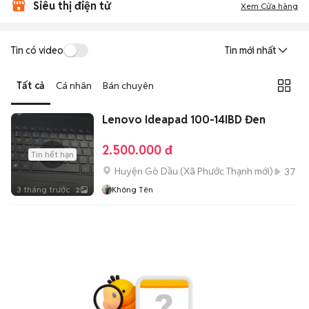
Siêu thị điện tử
Xem Cửa hàng
Tin có video
Tin mới nhất
Tất cả
Cá nhân
Bán chuyên
Lenovo Ideapad 100-14IBD Đen
2.500.000 đ
Tin hết hạn
Huyện Gò Dầu
(
Xã Phước Thạnh
mới)
37
3 tháng trước
Không Tên
2