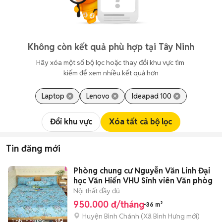
Không còn kết quả phù hợp tại Tây Ninh
Hãy xóa một số bộ lọc hoặc thay đổi khu vực tìm 
kiếm để xem nhiều kết quả hơn
Laptop
Lenovo
Ideapad 100
Đổi khu vực
Xóa tất cả bộ lọc
Tin đăng mới
Phòng chung cư Nguyễn Văn Linh Đại
học Văn Hiến VHU Sinh viên Văn phòg
Nội thất đầy đủ
950.000 đ/tháng
36 m²
Huyện Bình Chánh
(
Xã Bình Hưng
mới)
1 phút trước
3