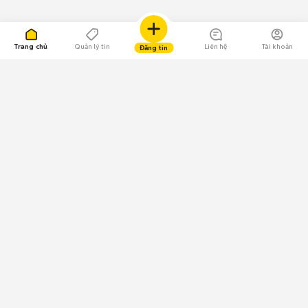
Trang chủ
Quản lý tin
Liên hệ
Tài khoản
Đăng tin
109.000 Bình chọn
Tải ứng dụng Chợ Tốt
Về Chợ Tốt
Quy chế sàn
Chính sách bảo mật
Giải quyết tranh chấp
CÔNG TY TNHH CHỢ TỐT - Người đại diện theo pháp luật:
Nguyễn Trọng Tấn; GPDKKD: 0312120782 do Sở KH & ĐT TP.HCM cấp ngày
11/01/2013;
GPMXH: 185/GP-BTTTT do Bộ Thông tin và Truyền thông
cấp ngày 09/07/2024 - Chịu trách nhiệm
nội dung: Trần Hoàng Ly.
Chính sách sử dụng
Địa chỉ: Tầng 18, Toà nhà UOA, Số 6 đường Tân Trào, Phường Tân Mỹ,
Thành phố Hồ Chí Minh, Việt Nam;