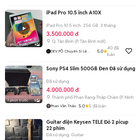
STORE
iPad Pro 10.5 inch A10X
iPad Pro 10.5 inch
256 GB
3 tháng
3.500.000 đ
Q. Tân Bình
(
P. Tân Bình
mới)
1 phút trước
4
40
đã
5.0
DEV PỒ Chuyên Sỉ Lẻ
bán
IPhone Lock
Sony PS4 Slim 500GB Đen Đã sử dụng
Đã sử dụng
4.000.000 đ
Thành phố Phan Rang-Tháp Chàm
(
P. Ninh C
1 phút trước
5
5.0
5
đã bán
Phan Văn Thảo
Guitar điện Keysen TELE Đỏ 2 picup
22 phím
Đã sử dụng
Guitar