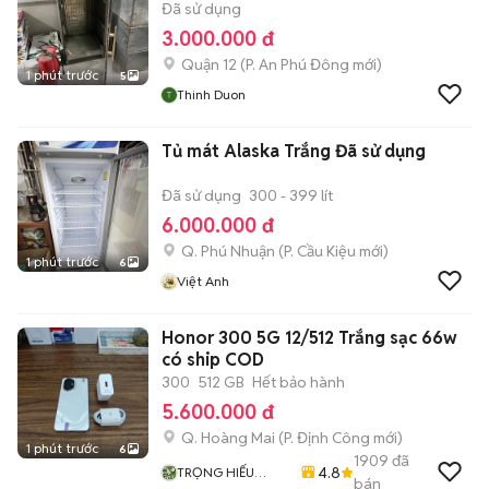
Đã sử dụng
3.000.000 đ
Quận 12
(
P. An Phú Đông
mới)
1 phút trước
5
Thinh Duon
Tủ mát Alaska Trắng Đã sử dụng
Đã sử dụng
300 - 399 lít
6.000.000 đ
Q. Phú Nhuận
(
P. Cầu Kiệu
mới)
1 phút trước
6
Việt Anh
Honor 300 5G 12/512 Trắng sạc 66w
có ship COD
300
512 GB
Hết bảo hành
5.600.000 đ
Q. Hoàng Mai
(
P. Định Công
mới)
1 phút trước
6
1909
đã
4.8
TRỌNG HIẾU
bán