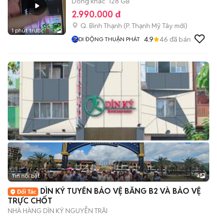
Dòng khác
128 GB
2.990.000 đ
Q. Bình Thạnh
(
P. Thạnh Mỹ Tây
mới)
1 phút trước
3
4.9
46
đã bán
DI ĐỘNG THUẬN PHÁT
Tin nổi bật
4
DÌN KÝ TUYỂN BẢO VỆ BẰNG B2 VÀ BẢO VỆ
TRỰC CHỐT
NHÀ HÀNG DÌN KÝ NGUYỄN TRÃI