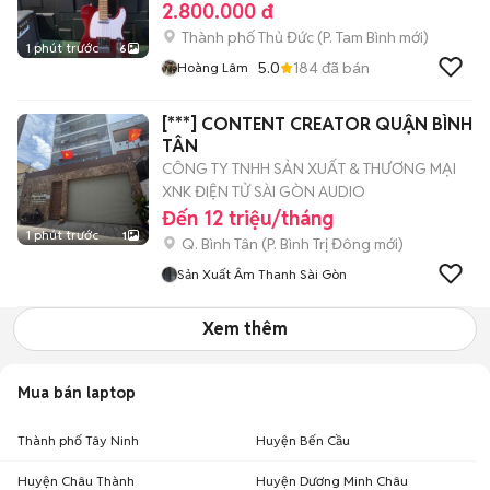
2.800.000 đ
Thành phố Thủ Đức
(
P. Tam Bình
mới)
1 phút trước
6
5.0
184
đã bán
Hoàng Lâm
[***] CONTENT CREATOR QUẬN BÌNH
TÂN
CÔNG TY TNHH SẢN XUẤT & THƯƠNG MẠI
XNK ĐIỆN TỬ SÀI GÒN AUDIO
Đến 12 triệu/tháng
1 phút trước
1
Q. Bình Tân
(
P. Bình Trị Đông
mới)
Sản Xuất Âm Thanh Sài Gòn
Xem thêm
Mua bán laptop
Thành phố Tây Ninh
Huyện Bến Cầu
Huyện Châu Thành
Huyện Dương Minh Châu