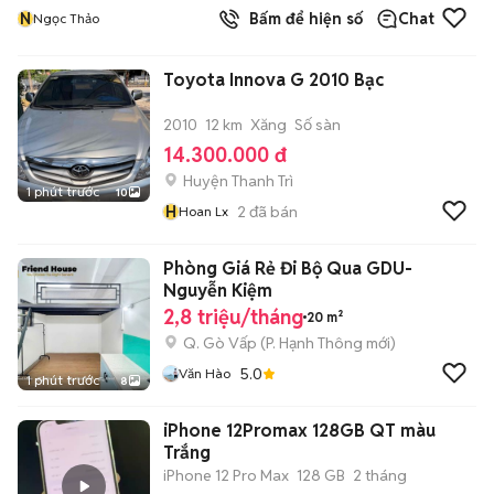
N
Bấm để hiện số
Chat
Ngọc Thảo
Toyota Innova G 2010 Bạc
2010
12 km
Xăng
Số sàn
14.300.000 đ
Huyện Thanh Trì
1 phút trước
10
H
2
đã bán
Hoan Lx
Phòng Giá Rẻ Đi Bộ Qua GDU-
Nguyễn Kiệm
2,8 triệu/tháng
20 m²
Q. Gò Vấp
(
P. Hạnh Thông
mới)
5.0
Văn Hào
1 phút trước
8
iPhone 12Promax 128GB QT màu
Trắng
iPhone 12 Pro Max
128 GB
2 tháng