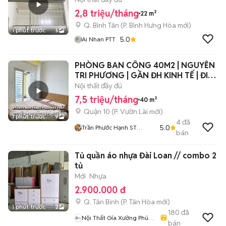
2,8 triệu/tháng
22 m²
Q. Bình Tân
(
P. Bình Hưng Hòa
mới)
1 phút trước
5
5.0
Ai Nhan PTT
PHÒNG BAN CÔNG 40M2 | NGUYỄN
TRI PHƯƠNG | GẦN ĐH KINH TẾ | ĐI
BỘ 200M
Nội thất đầy đủ
7,5 triệu/tháng
40 m²
Quận 10
(
P. Vườn Lài
mới)
1 phút trước
9
4
đã
5.0
Trần Phước Hạnh ST
bán
FARMER HOME
Tủ quần áo nhựa Đài Loan // combo 2
tủ
Mới
Nhựa
2.900.000 đ
Q. Tân Bình
(
P. Tân Hòa
mới)
1 phút trước
2
180
đã
Nội Thất Gía Xưởng Phúc
bán