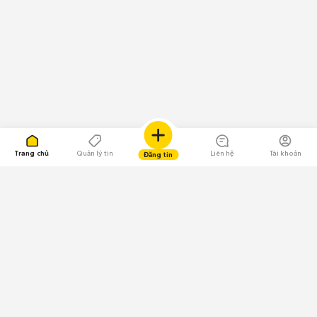
Trang chủ
Quản lý tin
Liên hệ
Tài khoản
Đăng tin
109.000 Bình chọn
Tải ứng dụng Chợ Tốt
Về Chợ Tốt
Quy chế sàn
Chính sách bảo mật
Giải quyết tranh chấp