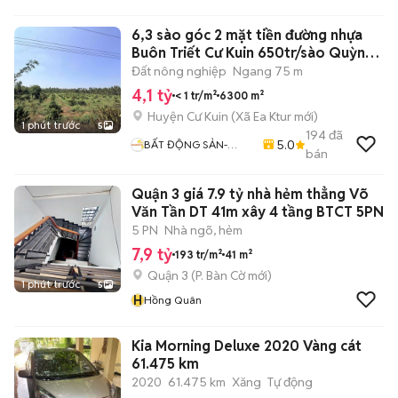
An
6,3 sào góc 2 mặt tiền đường nhựa
Buôn Triết Cư Kuin 650tr/sào Quỳnh
A
Đất nông nghiệp
Ngang 75 m
4,1 tỷ
< 1 tr/m²
6300 m²
Huyện Cư Kuin
(
Xã Ea Ktur
mới)
1 phút trước
5
194
đã
5.0
BẤT ĐỘNG SẢN-
bán
QUỲNH ANH
Quận 3 giá 7.9 tỷ nhà hẻm thẳng Võ
Văn Tần DT 41m xây 4 tầng BTCT 5PN
5 PN
Nhà ngõ, hẻm
7,9 tỷ
193 tr/m²
41 m²
Quận 3
(
P. Bàn Cờ
mới)
1 phút trước
5
H
Hồng Quân
Kia Morning Deluxe 2020 Vàng cát
61.475 km
2020
61.475 km
Xăng
Tự động