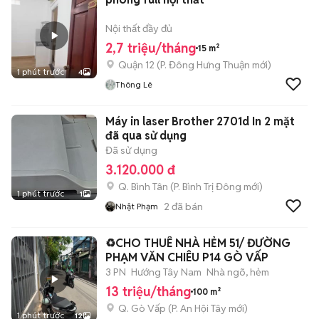
Nội thất đầy đủ
2,7 triệu/tháng
15 m²
Quận 12
(
P. Đông Hưng Thuận
mới)
1 phút trước
4
Thông Lê
Máy in laser Brother 2701d In 2 mặt
đã qua sử dụng
Đã sử dụng
3.120.000 đ
Q. Bình Tân
(
P. Bình Trị Đông
mới)
1 phút trước
1
2
đã bán
Nhật Phạm
♻️CHO THUÊ NHÀ HẺM 51/ ĐƯỜNG
PHẠM VĂN CHIÊU P14 GÒ VẤP
3 PN
Hướng Tây Nam
Nhà ngõ, hẻm
13 triệu/tháng
100 m²
Q. Gò Vấp
(
P. An Hội Tây
mới)
1 phút trước
12