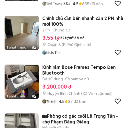
4.5
635
đã bán
Thế Trung BĐS
Chính chủ cần bán nhanh căn 2 PN nhà
mới 100%
2 PN
Chung cư
3,55 tỷ
52 tr/m²
68 m²
Quận 8
(
P. Phú Định
mới)
1 phút trước
3
Khắc Tình
Kính râm Bose Frames Tempo Đen
Bluetooth
Đã sử dụng
Cả nam và nữ
3.200.000 đ
Huyện Bình Chánh
(
Xã Vĩnh Lộc
mới)
1 phút trước
3
4.5
37
đã bán
Thành
🏡Phòng có gác cuối Lê Trọng Tấn -
chợ Phạm Đăng Giảng
Nội thất đầy đủ