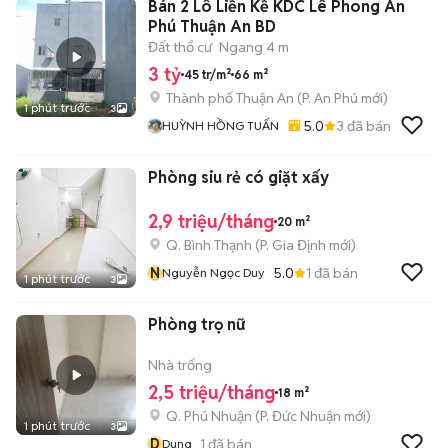
Bán 2 Lô Liền Kề KDC Lê Phong An
Phú Thuận An BD
Đất thổ cư
Ngang 4 m
3 tỷ
45 tr/m²
66 m²
Thành phố Thuận An
(
P. An Phú
mới)
1 phút trước
3
5.0
3
đã bán
HUỲNH HỒNG TUẤN
Phòng siu rẻ có giặt xấy
2,9 triệu/tháng
20 m²
Q. Bình Thạnh
(
P. Gia Định
mới)
N
5.0
1
đã bán
Nguyễn Ngọc Duy
1 phút trước
3
Phòng trọ nữ
Nhà trống
2,5 triệu/tháng
18 m²
Q. Phú Nhuận
(
P. Đức Nhuận
mới)
1 phút trước
3
D
1
đã bán
Dung