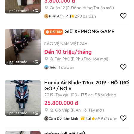
3.600.000 đ
Quận 12
(
P. Đông Hưng Thuận
mới)
1 phút trước
6
4.1
293
đã bán
Tuấn Anh
GIỮ XE PHÒNG GAME
BẢO VỆ NAM VIỆT 24H
Đến 10 triệu/tháng
Q. Tân Phú
(
P. Phú Thọ Hòa
mới)
1 phút trước
1
1
đã bán
Hiếu
Honda Air Blade 125cc 2019 - HỖ TRỢ
GÓP / NỢ 6
2019
Tay ga
100 - 175 cc
Đã sử dụng
25.800.000 đ
Q. Gò Vấp
(
P. An Hội Tây
mới)
1 phút trước
6
4.6
899
đã bán
Cầm Đồ Năm Linh
phòng full nội thất