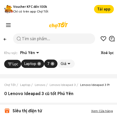
Voucher KFC đến 100k
Tải app
Chỉ có trên app Chợ Tốt
Khu vực:
Phú Yên
Xoá lọc
Laptop
7
Giá
Lọc
Chợ Tốt
Laptop
Lenovo
Lenovo Ideapad 3
Lenovo Ideapad 3 Phú Yê
0 Lenovo Ideapad 3 cũ tốt Phú Yên
Siêu thị điện tử
Xem Cửa hàng