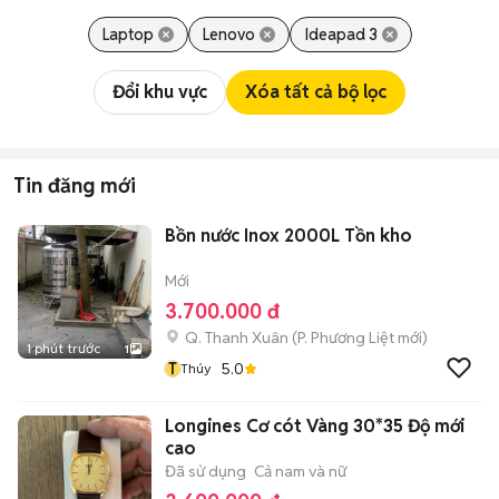
Laptop
Lenovo
Ideapad 3
Đổi khu vực
Xóa tất cả bộ lọc
Tin đăng mới
Bồn nước Inox 2000L Tồn kho
Mới
3.700.000 đ
Q. Thanh Xuân
(
P. Phương Liệt
mới)
1 phút trước
1
T
5.0
Thúy
Longines Cơ cót Vàng 30*35 Độ mới
cao
Đã sử dụng
Cả nam và nữ