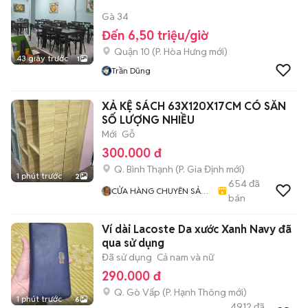
Gà 34
Đến 6,50 triệu/giờ
Quận 10
(
P. Hòa Hưng
mới)
43 giây trước
1
Trần Dũng
XẢ KỆ SÁCH 63X120X17CM CÓ SẴN
SỐ LƯỢNG NHIỀU
Mới
Gỗ
300.000 đ
Q. Bình Thạnh
(
P. Gia Định
mới)
1 phút trước
2
654
đã
CỬA HÀNG CHUYÊN SẢN
bán
XUẤT BÀN & TỦ,QUẦY
Ví dài Lacoste Da xước Xanh Navy đã
qua sử dụng
Đã sử dụng
Cả nam và nữ
290.000 đ
Q. Gò Vấp
(
P. Hạnh Thông
mới)
1 phút trước
6
4912
đã