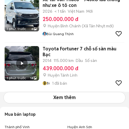
như xe ô tô con
2026
< 1 tấn
Việt Nam
Mới
250.000.000 đ
Huyện Bình Chánh
(
Xã Tân Nhựt
mới)
1 phút trước
6
Bùi Quang Thịnh
Toyota Fortuner 7 chỗ số sàn màu
Bạc
2014
115.000 km
Dầu
Số sàn
439.000.000 đ
Huyện Tánh Linh
1 phút trước
18
B
1
đã bán
Bi
Xem thêm
Mua bán laptop
Thành phố Vinh
Huyện Anh Sơn