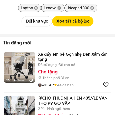
Laptop
Lenovo
Ideapad 300
Đổi khu vực
Xóa tất cả bộ lọc
Tin đăng mới
Xe đẩy em bé Gọn nhẹ Đen Xám cần
tặng
Đã sử dụng
Đồ cho bé
Cho tặng
Thành phố Dĩ An
25 giây trước
1
4.9
44
đã bán
Yee
🔰CHO THUÊ NHÀ HẺM 435//LÊ VĂN
THỌ P9 GÒ VẤP
2 PN
Nhà ngõ, hẻm