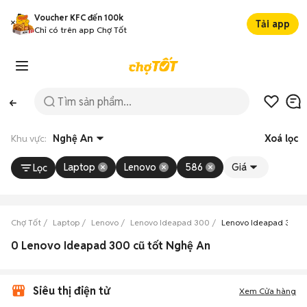
Voucher KFC đến 100k
Tải app
Chỉ có trên app Chợ Tốt
Khu vực:
Nghệ An
Xoá lọc
Laptop
Lenovo
586
Giá
Lọc
Chợ Tốt
Laptop
Lenovo
Lenovo Ideapad 300
Lenovo Ideapad 300 
0 Lenovo Ideapad 300 cũ tốt Nghệ An
Siêu thị điện tử
Xem Cửa hàng