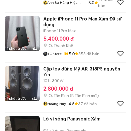
A
5.0
Anh Ba Hàng Hiệu
bán
Tuyển Online 2
Apple iPhone 11 Pro Max Xám Đã sử
dụng
iPhone 11 Pro Max
5.400.000 đ
Q. Thanh Khê
1 phút trước
4
5.0
353
đã bán
TC Store
Cặp loa đứng Mỹ AR-318PS nguyên
Zin
101 - 300W
2.800.000 đ
Q. Tân Bình
(
P. Tân Bình
mới)
1 phút trước
6
H
4.8
37
đã bán
Hoàng Huy
Lò vi sóng Panasonic Xám
Đã sử dụng
Panasonic