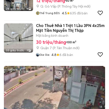
12 triệu/tháng
50 m²
Q. Gò Vấp
(
P. Thông Tây Hội
mới)
28 giây trước
9
4.5
635
đã bán
Thế Trung BĐS
Cho Thuê Nhà 1 Trệt 1 Lầu 3PN 4x25m
Mặt Tiền Nguyễn Thị Thập
Mặt bằng kinh doanh
30 triệu/tháng
100 m²
Quận 7
(
P. Tân Thuận
mới)
33 giây trước
7
4.8
6
đã bán
Gia Gia