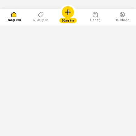
Trang chủ
Quản lý tin
Liên hệ
Tài khoản
Đăng tin
109.000 Bình chọn
Tải ứng dụng Chợ Tốt
Về Chợ Tốt
Quy chế sàn
Chính sách bảo mật
Giải quyết tranh chấp
CÔNG TY TNHH CHỢ TỐT - Người đại diện theo pháp luật:
Nguyễn Trọng Tấn; GPDKKD: 0312120782 do Sở KH & ĐT TP.HCM cấp ngày
11/01/2013;
GPMXH: 185/GP-BTTTT do Bộ Thông tin và Truyền thông
cấp ngày 09/07/2024 - Chịu trách nhiệm
nội dung: Trần Hoàng Ly.
Chính sách sử dụng
Địa chỉ: Tầng 18, Toà nhà UOA, Số 6 đường Tân Trào, Phường Tân Mỹ,
Thành phố Hồ Chí Minh, Việt Nam;