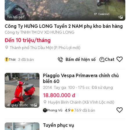
Tin nổi bật
1
Công Ty HƯNG LONG Tuyển 2 NAM phụ kho bán hàng
Công ty TNHH TM DV XD HƯNG LONG
Đến 10 triệu/tháng
Thành phố Thủ Dầu Một
(
P. Phú Lợi
mới)
T
3
đã bán
Bấm để hiện số
Chat
Thái
Piaggio Vespa Primavera chính chủ
biển 60
2014
Tay ga
100 - 175 cc
Đã sử dụng
18.800.000 đ
Huyện Bình Chánh
(
Xã Vĩnh Lộc
mới)
41 giây trước
10
4.9
769
đã bán
Phong Vũ
Tuyển phục vụ