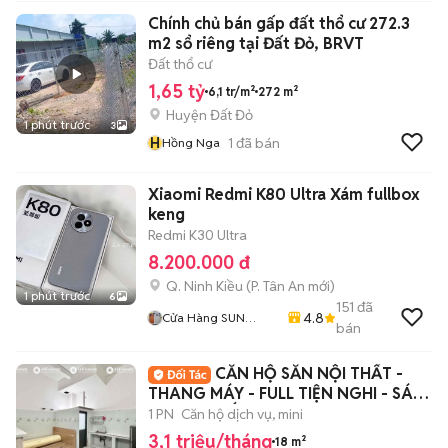
Chính chủ bán gấp đất thổ cư 272.3
m2 sổ riêng tại Đất Đỏ, BRVT
Đất thổ cư
1,65 tỷ
6,1 tr/m²
272 m²
Huyện Đất Đỏ
1 phút trước
3
H
1
đã bán
Hồng Nga
Xiaomi Redmi K80 Ultra Xám fullbox
keng
Redmi K30 Ultra
8.200.000 đ
Q. Ninh Kiều
(
P. Tân An
mới)
1 phút trước
6
151
đã
4.8
Cửa Hàng SUN
bán
APPLE
CĂN HỘ SẴN NỘI THẤT -
THANG MÁY - FULL TIỆN NGHI - SÁT
ĐH VĂN HIẾN
1 PN
Căn hộ dịch vụ, mini
3,1 triệu/tháng
18 m²