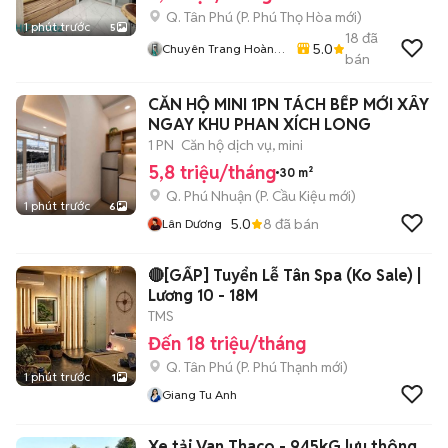
Q. Tân Phú
(
P. Phú Thọ Hòa
mới)
1 phút trước
5
18
đã
5.0
Chuyên Trang Hoàng
bán
Sơn
CĂN HỘ MINI 1PN TÁCH BẾP MỚI XÂY
NGAY KHU PHAN XÍCH LONG
1 PN
Căn hộ dịch vụ, mini
5,8 triệu/tháng
30 m²
Q. Phú Nhuận
(
P. Cầu Kiệu
mới)
1 phút trước
6
5.0
8
đã bán
Lân Dương
🔴[GẤP] Tuyển Lễ Tân Spa (Ko Sale) |
Lương 10 - 18M
TMS
Đến 18 triệu/tháng
Q. Tân Phú
(
P. Phú Thạnh
mới)
1 phút trước
1
Giang Tu Anh
Xe tải Van Thaco - 945kG lưu thông