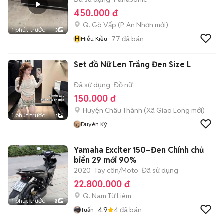
450.000 đ
Q. Gò Vấp
(
P. An Nhơn
mới)
1 phút trước
3
H
77
đã bán
Hiểu Kiều
Set đồ Nữ Len Trắng Đen Size L
Đã sử dụng
Đồ nữ
150.000 đ
Huyện Châu Thành
(
Xã Giao Long
mới)
1 phút trước
1
Duyên Kỳ
Yamaha Exciter 150–Đen Chính chủ
biển 29 mới 90%
2020
Tay côn/Moto
Đã sử dụng
22.800.000 đ
Q. Nam Từ Liêm
1 phút trước
8
4.9
4
đã bán
Tuấn