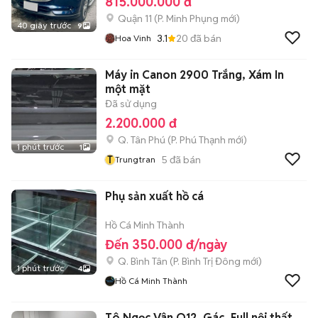
815.000.000 đ
Quận 11
(
P. Minh Phụng
mới)
40 giây trước
9
3.1
20
đã bán
Hoa Vinh
Máy in Canon 2900 Trắng, Xám In
một mặt
Đã sử dụng
2.200.000 đ
Q. Tân Phú
(
P. Phú Thạnh
mới)
1 phút trước
1
T
5
đã bán
Trungtran
Phụ sản xuất hồ cá
Hồ Cá Minh Thành
Đến 350.000 đ/ngày
Q. Bình Tân
(
P. Bình Trị Đông
mới)
1 phút trước
4
Hồ Cá Minh Thành
Tô Ngọc Vân Q12, Gác, Full nội thất ,