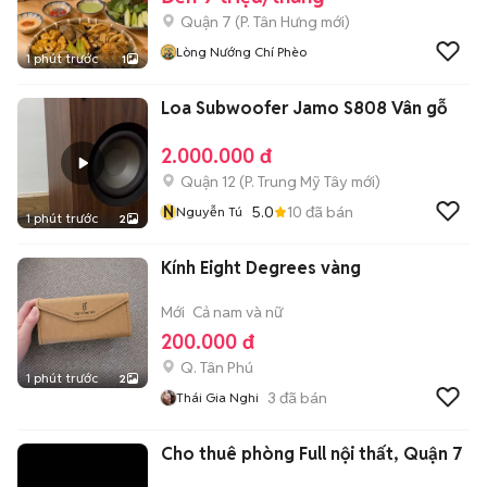
Quận 7
(
P. Tân Hưng
mới)
Lòng Nướng Chí Phèo
1 phút trước
1
Loa Subwoofer Jamo S808 Vân gỗ
2.000.000 đ
Quận 12
(
P. Trung Mỹ Tây
mới)
N
5.0
10
đã bán
Nguyễn Tú
1 phút trước
2
Kính Eight Degrees vàng
Mới
Cả nam và nữ
200.000 đ
Q. Tân Phú
1 phút trước
2
3
đã bán
Thái Gia Nghi
Cho thuê phòng Full nội thất, Quận 7