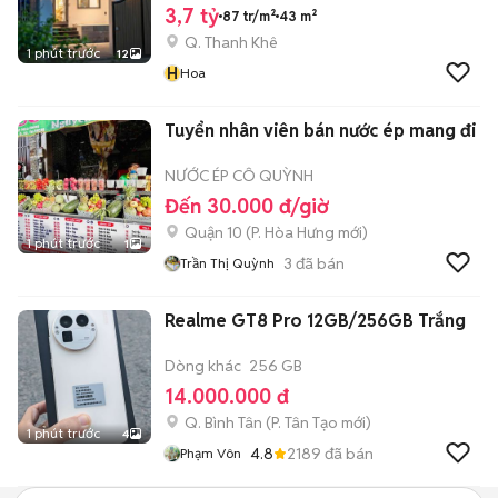
3,7 tỷ
87 tr/m²
43 m²
Q. Thanh Khê
1 phút trước
12
H
Hoa
Tuyển nhân viên bán nước ép mang đi
NƯỚC ÉP CÔ QUỲNH
Đến 30.000 đ/giờ
Quận 10
(
P. Hòa Hưng
mới)
1 phút trước
1
3
đã bán
Trần Thị Quỳnh
Realme GT8 Pro 12GB/256GB Trắng
Dòng khác
256 GB
14.000.000 đ
Q. Bình Tân
(
P. Tân Tạo
mới)
1 phút trước
4
4.8
2189
đã bán
Phạm Vôn