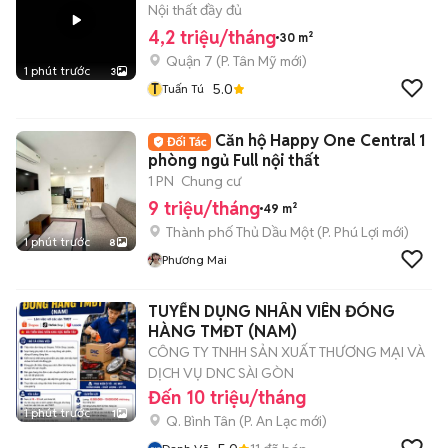
Nội thất đầy đủ
4,2 triệu/tháng
30 m²
Quận 7
(
P. Tân Mỹ
mới)
1 phút trước
3
T
5.0
Tuấn Tú
Căn hộ Happy One Central 1
phòng ngủ Full nội thất
1 PN
Chung cư
9 triệu/tháng
49 m²
Thành phố Thủ Dầu Một
(
P. Phú Lợi
mới)
1 phút trước
8
Phương Mai
TUYỂN DỤNG NHÂN VIÊN ĐÓNG
HÀNG TMĐT (NAM)
CÔNG TY TNHH SẢN XUẤT THƯƠNG MẠI VÀ
DỊCH VỤ DNC SÀI GÒN
Đến 10 triệu/tháng
1 phút trước
1
Q. Bình Tân
(
P. An Lạc
mới)