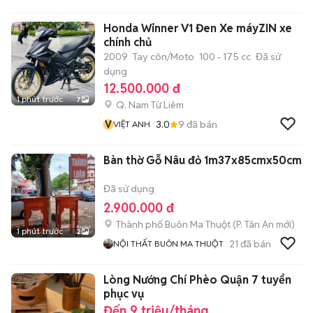
Honda Winner V1 Đen Xe máyZIN xe
chính chủ
2009
Tay côn/Moto
100 - 175 cc
Đã sử
dụng
12.500.000 đ
1 phút trước
7
Q. Nam Từ Liêm
V
3.0
9
đã bán
VIỆT ANH
Bàn thờ Gỗ Nâu đỏ 1m37x85cmx50cm
Đã sử dụng
2.900.000 đ
Thành phố Buôn Ma Thuột
(
P. Tân An
mới)
1 phút trước
2
21
đã bán
NỘI THẤT BUÔN MA THUỘT
Lòng Nướng Chí Phèo Quận 7 tuyển
phục vụ
Đến 9 triệu/tháng