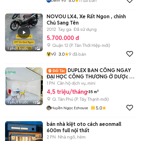
5.0
11
đã bán
Danh Võ
NOVOU LX4, Xe Rất Ngon , chính
Chủ Sang Tên
2012
Tay ga
Đã sử dụng
5.700.000 đ
Quận 12
(
P. Tân Thới Hiệp
mới)
1 phút trước
3
V
3.0
9
đã bán
VŨ
DUPLEX BAN CÔNG NGAY
ĐẠI HỌC CÔNG THƯƠNG Ở DƯỢc 2-
3 BẠN THOẢI MÁI
1 PN
Căn hộ dịch vụ, mini
4,5 triệu/tháng
35 m²
Q. Tân Phú
(
P. Tây Thạnh
mới)
1 phút trước
12
5.0
Huyền Ngọc Ezhouse
bán nhà kiệt oto cách aeonmall
600m full nội thất
2 PN
Nhà ngõ, hẻm