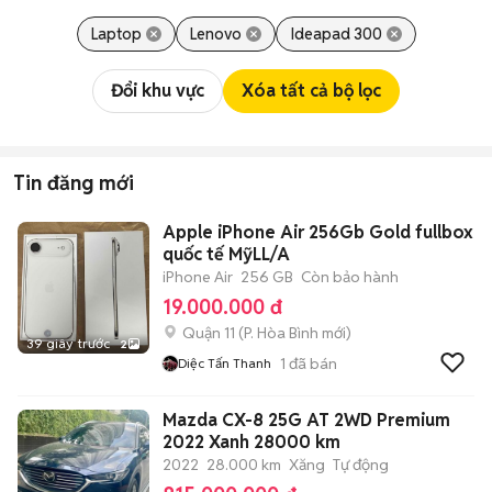
Laptop
Lenovo
Ideapad 300
Đổi khu vực
Xóa tất cả bộ lọc
Tin đăng mới
Apple iPhone Air 256Gb Gold fullbox
quốc tế MỹLL/A
iPhone Air
256 GB
Còn bảo hành
19.000.000 đ
Quận 11
(
P. Hòa Bình
mới)
39 giây trước
2
1
đã bán
Diệc Tấn Thanh
Mazda CX-8 25G AT 2WD Premium
2022 Xanh 28000 km
2022
28.000 km
Xăng
Tự động