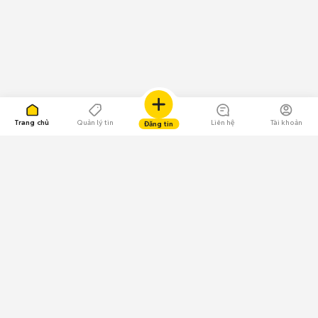
Trang chủ
Quản lý tin
Liên hệ
Tài khoản
Đăng tin
109.000 Bình chọn
Tải ứng dụng Chợ Tốt
Về Chợ Tốt
Quy chế sàn
Chính sách bảo mật
Giải quyết tranh chấp
CÔNG TY TNHH CHỢ TỐT - Người đại diện theo pháp luật:
Nguyễn Trọng Tấn; GPDKKD: 0312120782 do Sở KH & ĐT TP.HCM cấp ngày