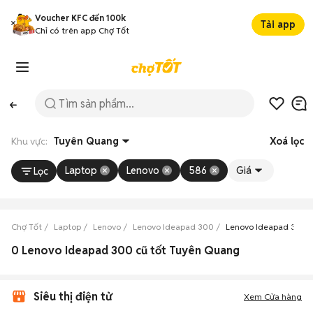
Voucher KFC đến 100k
Tải app
Chỉ có trên app Chợ Tốt
Khu vực:
Tuyên Quang
Xoá lọc
Laptop
Lenovo
586
Giá
Lọc
Chợ Tốt
Laptop
Lenovo
Lenovo Ideapad 300
Lenovo Ideapad 300 
0 Lenovo Ideapad 300 cũ tốt Tuyên Quang
Siêu thị điện tử
Xem Cửa hàng