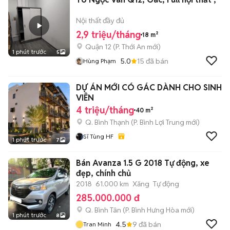
Nội thất đầy đủ
2,9 triệu/tháng
18 m²
Quận 12
(
P. Thới An
mới)
1 phút trước
5
5.0
15
đã bán
Hùng Phạm
DỰ ÁN MỚI CÓ GÁC DÀNH CHO SINH
VIÊN
4 triệu/tháng
40 m²
Q. Bình Thạnh
(
P. Bình Lợi Trung
mới)
Sĩ Tùng HF
1 phút trước
7
Bán Avanza 1.5 G 2018 Tự động, xe
đẹp, chính chủ
2018
61.000 km
Xăng
Tự động
285.000.000 đ
Q. Bình Tân
(
P. Bình Hưng Hòa
mới)
1 phút trước
8
4.5
9
đã bán
Tran Minh