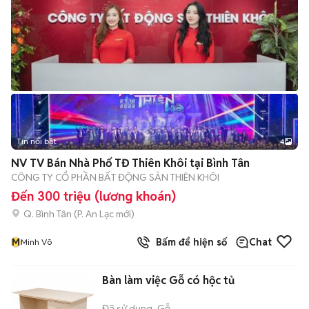
Tin nổi bật
4
NV TV Bán Nhà Phố TĐ Thiên Khôi tại Bình Tân
CÔNG TY CỔ PHẦN BẤT ĐỘNG SẢN THIÊN KHÔI
Đến 300 triệu (lương khoán)
Q. Bình Tân
(
P. An Lạc
mới)
M
Bấm để hiện số
Chat
Minh Võ
Bàn làm việc Gỗ có hộc tủ
Đã sử dụng
Gỗ