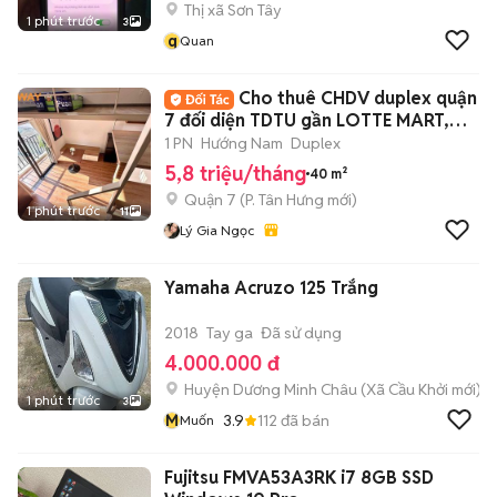
Thị xã Sơn Tây
1 phút trước
3
q
Quan
Cho thuê CHDV duplex quận
7 đối diện TDTU gần LOTTE MART,
10p qua Q1
1 PN
Hướng Nam
Duplex
5,8 triệu/tháng
40 m²
Quận 7
(
P. Tân Hưng
mới)
1 phút trước
11
Lý Gia Ngọc
Yamaha Acruzo 125 Trắng
2018
Tay ga
Đã sử dụng
4.000.000 đ
Huyện Dương Minh Châu
(
Xã Cầu Khởi
mới)
1 phút trước
3
M
3.9
112
đã bán
Muốn
Fujitsu FMVA53A3RK i7 8GB SSD