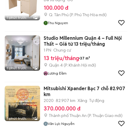
100.000 đ
Q. Tân Phú
(
P. Phú Thọ Hòa
mới)
1 phút trước
1
Thu Nguyen
Studio Millennium Quận 4 – Full Nội
Thất – Giá từ 13 triệu/tháng
1 PN
Chung cư
13 triệu/tháng
37 m²
Quận 4
(
P. Khánh Hội
mới)
1 phút trước
7
Lương Đầm
Mitsubishi Xpander Bạc 7 chỗ 82.907
km
2020
82.907 km
Xăng
Tự động
370.000.000 đ
Thành phố Thuận An
(
P. Thuận Giao
mới)
1 phút trước
7
Văn Lực Nguyễn