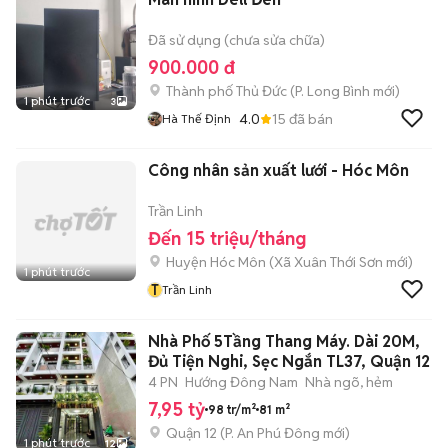
Đã sử dụng (chưa sửa chữa)
900.000 đ
Thành phố Thủ Đức
(
P. Long Bình
mới)
1 phút trước
3
4.0
15
đã bán
Hà Thế Định
Công nhân sản xuất lưới - Hóc Môn
Trần Linh
Đến 15 triệu/tháng
Huyện Hóc Môn
(
Xã Xuân Thới Sơn
mới)
1 phút trước
T
Trần Linh
Nhà Phố 5Tầng Thang Máy. Dài 20M,
Đủ Tiện Nghi, Sẹc Ngắn TL37, Quận 12
4 PN
Hướng Đông Nam
Nhà ngõ, hẻm
7,95 tỷ
98 tr/m²
81 m²
Quận 12
(
P. An Phú Đông
mới)
1 phút trước
12