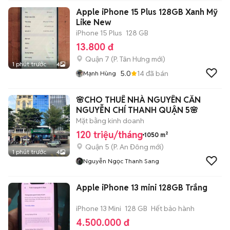
Apple iPhone 15 Plus 128GB Xanh Mỹ
Like New
iPhone 15 Plus
128 GB
13.800 đ
Quận 7
(
P. Tân Hưng
mới)
1 phút trước
4
5.0
14
đã bán
Mạnh Hùng
🌸CHO THUÊ NHÀ NGUYÊN CĂN
NGUYỄN CHÍ THANH QUẬN 5🌸
Mặt bằng kinh doanh
120 triệu/tháng
1050 m²
Quận 5
(
P. An Đông
mới)
1 phút trước
4
Nguyễn Ngọc Thanh Sang
Apple iPhone 13 mini 128GB Trắng
iPhone 13 Mini
128 GB
Hết bảo hành
4.500.000 đ