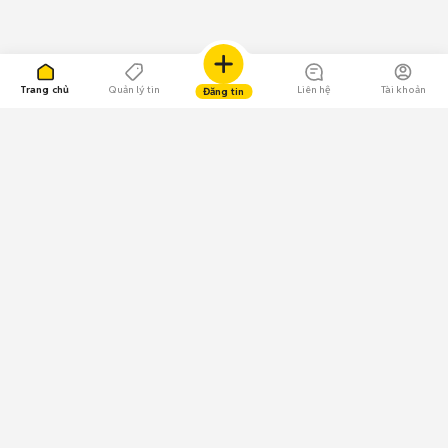
Trang chủ
Quản lý tin
Liên hệ
Tài khoản
Đăng tin
109.000 Bình chọn
Tải ứng dụng Chợ Tốt
Về Chợ Tốt
Quy chế sàn
Chính sách bảo mật
Giải quyết tranh chấp
CÔNG TY TNHH CHỢ TỐT - Người đại diện theo pháp luật:
Nguyễn Trọng Tấn; GPDKKD: 0312120782 do Sở KH & ĐT TP.HCM cấp ngày
11/01/2013;
GPMXH: 185/GP-BTTTT do Bộ Thông tin và Truyền thông
cấp ngày 09/07/2024 - Chịu trách nhiệm
nội dung: Trần Hoàng Ly.
Chính sách sử dụng
Địa chỉ: Tầng 18, Toà nhà UOA, Số 6 đường Tân Trào, Phường Tân Mỹ,