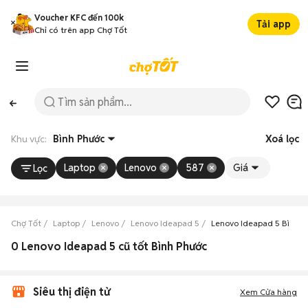
Voucher KFC đến 100k
Tải app
Chỉ có trên app Chợ Tốt
Khu vực:
Bình Phước
Xoá lọc
Laptop
Lenovo
587
Giá
Lọc
Chợ Tốt
Laptop
Lenovo
Lenovo Ideapad 5
Lenovo Ideapad 5 Bình P
0 Lenovo Ideapad 5 cũ tốt Bình Phước
Siêu thị điện tử
Xem Cửa hàng