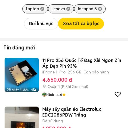
Laptop
Lenovo
Ideapad 5
Đổi khu vực
Xóa tất cả bộ lọc
Tin đăng mới
11 Pro 256 Quốc Tế Đag Xài Ngon Zin
Áp Đẹp Pin 93%
iPhone 11 Pro
256 GB
Còn bảo hành
4.650.000 đ
Quận 1
(
P. Sài Gòn
mới)
38 giây trước
6
4.6
Minh
Máy sấy quần áo Electrolux
EDC2086PDW Trắng
Đã sử dụng