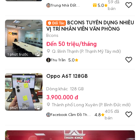
59
đã
5.0
Trung Nhà Đất
bán
0901888734
BCONS TUYỂN DỤNG NHIỀU
VỊ TRÍ NHÂN VIÊN VĂN PHÒNG
Bcons
Đến 50 triệu/tháng
Q. Bình Thạnh
(
P. Thạnh Mỹ Tây
mới)
1 phút trước
1
5.0
Thu Trần
Oppo A6T 128GB
Dòng khác
128 GB
3.900.000 đ
Thành phố Long Xuyên
(
P. Bình Đức
mới)
1 phút trước
5
405
đã
4.8
Facebook Cầm Đồ Thúy
bán
Vân