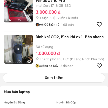
Windows 10 Pro
Intel Core i7
8 GB
SSD
3.000.000 đ
Quận 10
(
P. Vườn Lài
mới)
1 phút trước
5
1
đã bán
Hội Đồ Điện Tử
Bình khí CO2, Bình khí oxi - Bán nhanh
Đã sử dụng
1.000.000 đ
Thành phố Thủ Đức
(
P. Tăng Nhơn Phú
mới)
1 phút trước
2
X
2
đã bán
Xưởng Xe Đẩy
Xem thêm
Mua bán laptop
Huyện Bù Đăng
Huyện Bù Đốp