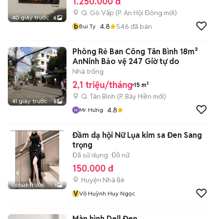
1.250.000 đ
Q. Gò Vấp
(
P. An Hội Đông
mới)
40 giây trước
6
b
4.8
546
đã bán
Bui Ty
Phòng Rẻ Ban Công Tân Bình 18m²
AnNinh Bảo vệ 247 Giờ tự do
Nhà trống
2,1 triệu/tháng
15 m²
Q. Tân Bình
(
P. Bảy Hiền
mới)
41 giây trước
5
4.8
Mr Hưng
Đầm dạ hội Nữ Lụa kim sa Đen Sang
trọng
Đã sử dụng
Đồ nữ
150.000 đ
Huyện Nhà Bè
1 phút trước
1
V
Võ Huỳnh Huy Ngọc
Màn hình Dell Đen