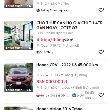
Thành phố Mỹ Tho
1 phút trước
6
Hoàng Thành Apple
CHO THUÊ CĂN HỘ GIÁ CHỈ TỪ 4TR
GẦN NGAY LOTTE Q7
1 PN
Căn hộ dịch vụ, mini
4 triệu/tháng
30 m²
Quận 7
(
P. Tân Hưng
mới)
1 phút trước
11
Bích Thủy
Honda CRV L 2022 Đỏ 45.000 km
2022
45.000 km
Xăng
Tự động
855.000.000 đ
Thành phố Thủ Đức
(
P. Bình Trưng
mới)
1 phút trước
9
56
đã
5.0
Honda Ôtô Sài Gòn
bán
Quận 2
Honda Vision 2016 Trắng