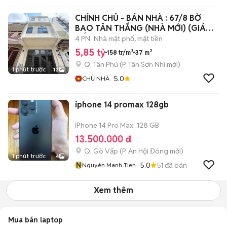
CHÍNH CHỦ - BÁN NHÀ : 67/8 BỜ
BAO TÂN THẮNG (NHÀ MỚI) (GIÁ
TỐT)
4 PN
Nhà mặt phố, mặt tiền
5,85 tỷ
158 tr/m²
37 m²
Q. Tân Phú
(
P. Tân Sơn Nhì
mới)
1 phút trước
12
5.0
CHỦ NHÀ
iphone 14 promax 128gb
iPhone 14 Pro Max
128 GB
13.500.000 đ
Q. Gò Vấp
(
P. An Hội Đông
mới)
1 phút trước
4
N
5.0
51
đã bán
Nguyên Manh Tien
Xem thêm
Mua bán laptop