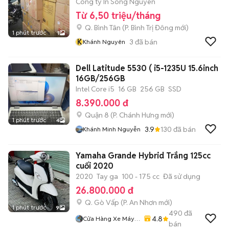
Công ty In Song Nguyên
Từ 6,50 triệu/tháng
Q. Bình Tân
(
P. Bình Trị Đông
mới)
1 phút trước
1
K
3
đã bán
Khánh Nguyên
Dell Latitude 5530 ( i5-1235U 15.6inch
16GB/256GB
Intel Core i5
16 GB
256 GB
SSD
8.390.000 đ
Quận 8
(
P. Chánh Hưng
mới)
1 phút trước
4
3.9
130
đã bán
Khánh Minh Nguyễn
Yamaha Grande Hybrid Trắng 125cc
cuối 2020
2020
Tay ga
100 - 175 cc
Đã sử dụng
26.800.000 đ
Q. Gò Vấp
(
P. An Nhơn
mới)
1 phút trước
9
490
đã
4.8
Cửa Hàng Xe Máy
bán
86