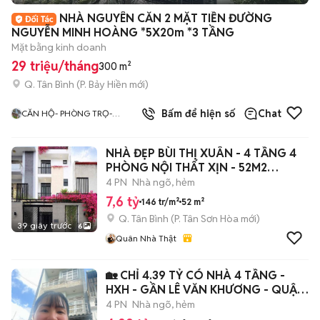
+
2
NHÀ NGUYÊN CĂN 2 MẶT TIỀN ĐƯỜNG
NGUYỄN MINH HOÀNG *5X20m *3 TẦNG
Mặt bằng kinh doanh
29 triệu/tháng
300 m²
Q. Tân Bình
(
P. Bảy Hiền
mới)
4.0
Bấm để hiện số
Chat
CĂN HỘ- PHÒNG TRỌ-
ĐÚNG HÌNH ĐÚNG GIÁ TÂN
BÌNH
NHÀ ĐẸP BÙI THỊ XUÂN - 4 TẦNG 4
PHÒNG NỘI THẤT XỊN - 52M2
(4*12.95)
4 PN
Nhà ngõ, hẻm
7,6 tỷ
146 tr/m²
52 m²
Q. Tân Bình
(
P. Tân Sơn Hòa
mới)
39 giây trước
6
Quân Nhà Thật
🏡 CHỈ 4.39 TỶ CÓ NHÀ 4 TẦNG -
HXH - GẦN LÊ VĂN KHƯƠNG - QUẬN
12.
4 PN
Nhà ngõ, hẻm