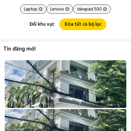
Laptop
Lenovo
Ideapad 500
Đổi khu vực
Xóa tất cả bộ lọc
Tin đăng mới
Tin nổi bật
6