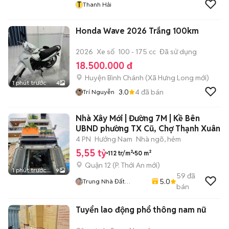
T
Thanh Hải
Honda Wave 2026 Trắng 100km
2026
Xe số
100 - 175 cc
Đã sử dụng
18.500.000 đ
Huyện Bình Chánh
(
Xã Hưng Long
mới)
1 phút trước
4
3.0
4
đã bán
Trí Nguyễn
Nhà Xây Mới | Đường 7M | Kề Bên
UBND phường TX Cũ, Chợ Thạnh Xuân
4 PN
Hướng Nam
Nhà ngõ, hẻm
5,55 tỷ
112 tr/m²
50 m²
Quận 12
(
P. Thới An
mới)
1 phút trước
9
59
đã
5.0
Trung Nhà Đất
bán
0901888734
Tuyển lao động phổ thông nam nữ