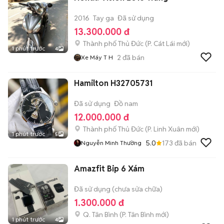
2016
Tay ga
Đã sử dụng
13.300.000 đ
Thành phố Thủ Đức
(
P. Cát Lái
mới)
1 phút trước
4
2
đã bán
Xe Máy T H
Hamilton H32705731
Đã sử dụng
Đồ nam
12.000.000 đ
Thành phố Thủ Đức
(
P. Linh Xuân
mới)
1 phút trước
5
5.0
173
đã bán
Nguyễn Minh Thường
Amazfit Bip 6 Xám
Đã sử dụng (chưa sửa chữa)
1.300.000 đ
Q. Tân Bình
(
P. Tân Bình
mới)
1 phút trước
4