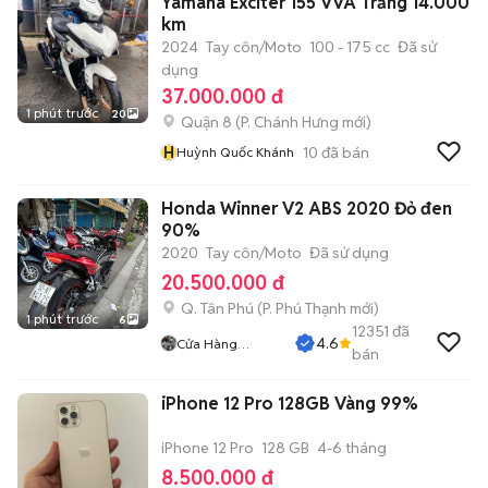
Yamaha Exciter 155 VVA Trắng 14.000
km
2024
Tay côn/Moto
100 - 175 cc
Đã sử
dụng
37.000.000 đ
1 phút trước
20
Quận 8
(
P. Chánh Hưng
mới)
H
10
đã bán
Huỳnh Quốc Khánh
Honda Winner V2 ABS 2020 Đỏ đen
90%
2020
Tay côn/Moto
Đã sử dụng
20.500.000 đ
Q. Tân Phú
(
P. Phú Thạnh
mới)
1 phút trước
6
12351
đã
4.6
Cửa Hàng
bán
Tuanduy
iPhone 12 Pro 128GB Vàng 99%
iPhone 12 Pro
128 GB
4-6 tháng
8.500.000 đ