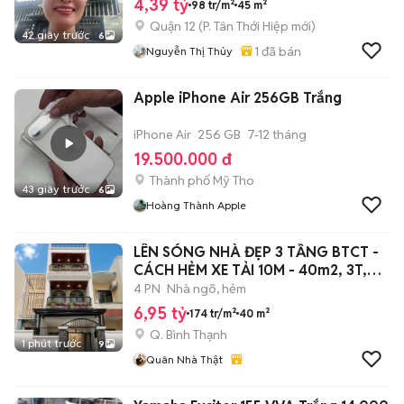
4,39 tỷ
98 tr/m²
45 m²
Quận 12
(
P. Tân Thới Hiệp
mới)
42 giây trước
6
1
đã bán
Nguyễn Thị Thủy
Apple iPhone Air 256GB Trắng
iPhone Air
256 GB
7-12 tháng
19.500.000 đ
Thành phố Mỹ Tho
43 giây trước
6
Hoàng Thành Apple
LÊN SÓNG NHÀ ĐẸP 3 TẦNG BTCT -
CÁCH HẺM XE TẢI 10M - 40m2, 3T,
4PN
4 PN
Nhà ngõ, hẻm
6,95 tỷ
174 tr/m²
40 m²
Q. Bình Thạnh
1 phút trước
9
Quân Nhà Thật