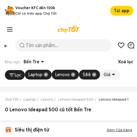
Voucher KFC đến 100k
Tải app
Chỉ có trên app Chợ Tốt
Khu vực:
Bến Tre
Xoá lọc
Laptop
Lenovo
588
Giá
Lọc
Chợ Tốt
Laptop
Lenovo
Lenovo Ideapad 500
Lenovo Ideapad 500 B
0 Lenovo Ideapad 500 cũ tốt Bến Tre
Siêu thị điện tử
Xem Cửa hàng