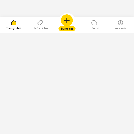
Trang chủ
Quản lý tin
Liên hệ
Tài khoản
Đăng tin
109.000 Bình chọn
Tải ứng dụng Chợ Tốt
Về Chợ Tốt
Quy chế sàn
Chính sách bảo mật
Giải quyết tranh chấp
CÔNG TY TNHH CHỢ TỐT - Người đại diện theo pháp luật:
Nguyễn Trọng Tấn; GPDKKD: 0312120782 do Sở KH & ĐT TP.HCM cấp ngày
11/01/2013;
GPMXH: 185/GP-BTTTT do Bộ Thông tin và Truyền thông
cấp ngày 09/07/2024 - Chịu trách nhiệm
nội dung: Trần Hoàng Ly.
Chính sách sử dụng
Địa chỉ: Tầng 18, Toà nhà UOA, Số 6 đường Tân Trào, Phường Tân Mỹ,