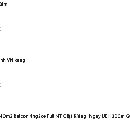
 Xám
)
anh VN keng
)
40m2 Balcon 4ng2xe Full NT Giặt Riêng_Ngay UEH 300m Q