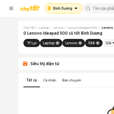
Bình Dương
Chợ Tốt
Laptop
Lenovo
Lenovo Ideapad 500
Lenovo 
0 Lenovo Ideapad 500 cũ tốt Bình Dương
Lọc
Laptop
Lenovo
588
Giá
Siêu thị điện tử
Tất cả
Cá nhân
Bán chuyên