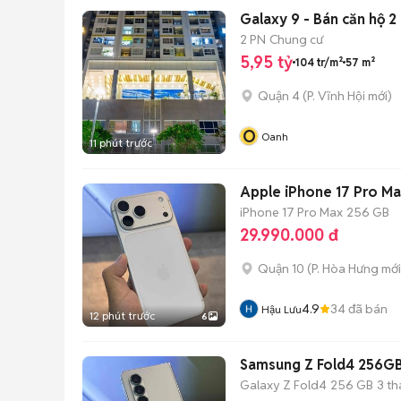
Galaxy 9 - Bán căn hộ 
2 PN
Chung cư
5,95 tỷ
104 tr/m²
57 m²
Quận 4
(
P. Vĩnh Hội
mới)
O
Oanh
11 phút trước
Apple iPhone 17 Pro Ma
iPhone 17 Pro Max
256 GB
29.990.000 đ
Quận 10
(
P. Hòa Hưng
mới
4.9
34
đã bán
Hậu Lưu
12 phút trước
6
Samsung Z Fold4 256GB
Galaxy Z Fold4
256 GB
3 t