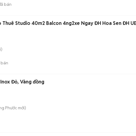
ã bán
ho Thuê Studio 40m2 Balcon 4ng2xe Ngay ĐH Hoa Sen ĐH U
i)
 bán
 Inox Đỏ, Vàng đồng
ong Phước
mới)