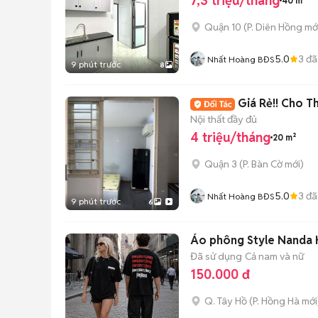
7,3 triệu/tháng
40 m²
Quận 10
(
P. Diên Hồng
mớ
5.0
3
đã
Nhất Hoàng BĐS
9 phút trước
8
Giá Rẻ!! Cho 
Nội thất đầy đủ
4 triệu/tháng
20 m²
Quận 3
(
P. Bàn Cờ
mới)
5.0
3
đã
Nhất Hoàng BĐS
9 phút trước
6
Áo phông Style Nanda K
Đã sử dụng
Cả nam và nữ
150.000 đ
Q. Tây Hồ
(
P. Hồng Hà
mới