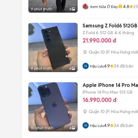
4.8
2
Xem Nữa Ở Đây
9 phút trước
6
Samsung Z Fold6 512GB
Z Fold 6
512 GB
4-6 tháng
21.990.000 đ
Quận 10
(
P. Hòa Hưng
mới
4.9
34
đã bán
Hậu Lưu
9 phút trước
6
Apple iPhone 14 Pro M
iPhone 14 Pro Max
512 GB
16.990.000 đ
Quận 10
(
P. Hòa Hưng
mới
4.9
34
đã bán
Hậu Lưu
10 phút trước
6