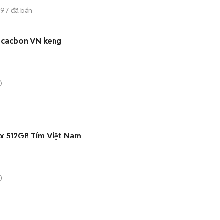
597
đã bán
 cacbon VN keng
)
ax 512GB Tím Việt Nam
)