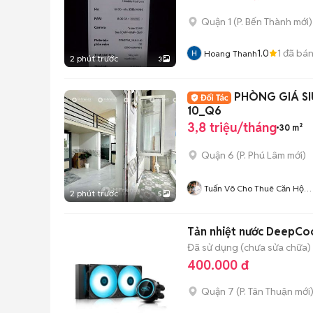
Quận 1
(
P. Bến Thành
mới)
1.0
1
đã bá
Hoang Thanh
2 phút trước
3
PHÒNG GIÁ S
10_Q6
3,8 triệu/tháng
30 m²
Quận 6
(
P. Phú Lâm
mới)
Tuấn Võ Cho Thuê Căn Hộ
2 phút trước
5
Phòng Trọ
Tản nhiệt nước DeepC
Đã sử dụng (chưa sửa chữa)
400.000 đ
Quận 7
(
P. Tân Thuận
mới