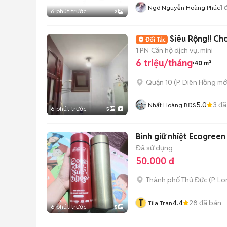
1
đ
Ngô Nguyễn Hoàng Phúc
6 phút trước
2
Siêu Rộng!! C
1 PN
Căn hộ dịch vụ, mini
6 triệu/tháng
40 m²
Quận 10
(
P. Diên Hồng
mớ
5.0
3
đã
Nhất Hoàng BĐS
6 phút trước
5
Bình giữ nhiệt Ecogreen
Đã sử dụng
50.000 đ
Thành phố Thủ Đức
(
P. L
T
4.4
28
đã bán
Tila Tran
6 phút trước
5