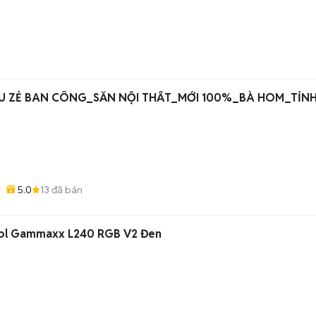
n
IU ZẺ BAN CÔNG_SẴN NỘI THẤT_MỚI 100%_BÀ HOM_TỈNH
5.0
13
đã bán
ool Gammaxx L240 RGB V2 Đen
)