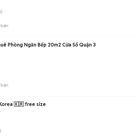
i)
 bán
Thuê Phòng Ngăn Bếp 20m2 Cửa Sổ Quận 3
 bán
orea 🇰🇷 free size
)