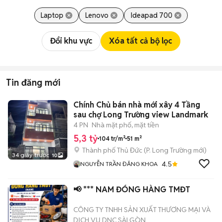
Laptop
Lenovo
Ideapad 700
Đổi khu vực
Xóa tất cả bộ lọc
Tin đăng mới
Chính Chủ bán nhà mới xây 4 Tầng
sau chợ Long Trường view Landmark
4 PN
Nhà mặt phố, mặt tiền
5,3 tỷ
104 tr/m²
51 m²
Thành phố Thủ Đức
(
P. Long Trường
mới)
34 giây trước
10
4.5
NGUYỄN TRẦN ĐĂNG KHOA
📢 *** NAM ĐÓNG HÀNG TMĐT
CÔNG TY TNHH SẢN XUẤT THƯƠNG MẠI VÀ
DỊCH VỤ DNC SÀI GÒN