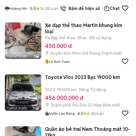
5.0
14
đã bán
Bấm để hiện số
Chat
Hoàng Nhi
Xe đạp thể thao Martin khung kim
loại
Xe đạp thể thao
Khác
Đã sử dụng
450.000 đ
Huyện Hóc Môn
(
Xã Đông Thạnh
mới)
1 phút trước
1
l
Le Anh Tuan
Toyota Vios 2023 Bạc 19000 km
2023
19.000 km
Xăng
Tự động
456.000.000 đ
Thành phố Thủ Đức
(
P. Hiệp Bình
mới)
1 phút trước
11
4.0
6
đã bán
Vườn Lan Rừng
Quần áo bé trai Nam Thoáng mát 10-
13kg