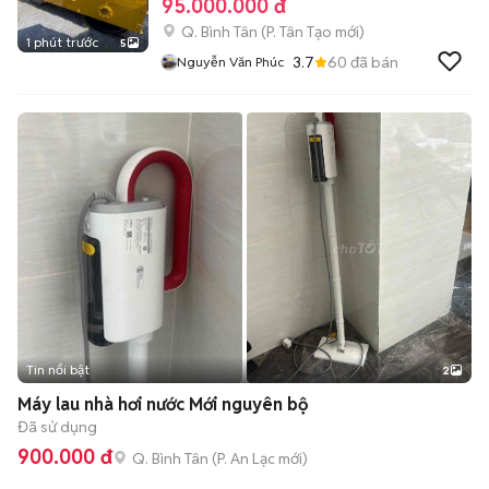
95.000.000 đ
Q. Bình Tân
(
P. Tân Tạo
mới)
1 phút trước
5
3.7
60
đã bán
Nguyễn Văn Phúc
Tin nổi bật
2
Máy lau nhà hơi nước Mới nguyên bộ
Đã sử dụng
900.000 đ
Q. Bình Tân
(
P. An Lạc
mới)