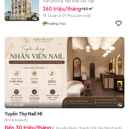
Văn phòng
Nội thất cao cấp
260 triệu/tháng
160 m²
Quận 6
(
P. Phú Lâm
mới)
1 phút trước
3
Trương Trúc
Tin nổi bật
1
Tuyển Thợ Nail Mi
Nora beauty
Đến 30 triệu/tháng
Huyện Bình Chánh
(
Xã Tân Nhựt
mới)