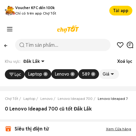
Voucher KFC đến 100k
Tải app
Chỉ có trên app Chợ Tốt
Khu vực:
Đắk Lắk
Xoá lọc
Laptop
Lenovo
589
Giá
Lọc
Chợ Tốt
Laptop
Lenovo
Lenovo Ideapad 700
Lenovo Ideapad 700 Đ
0 Lenovo Ideapad 700 cũ tốt Đắk Lắk
Siêu thị điện tử
Xem Cửa hàng