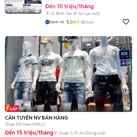
Đến 10 triệu/tháng
41 giây trước
1
Q. Bình Tân
(
P. An Lạc
mới)
5.0
11
đã bán
Danh Võ
Tin nổi bật
1
CẦN TUYỂN NV BÁN HÀNG
Shop Đồ Nam EMiLiO
Đến 15 triệu/tháng
Quận 5
(
P. An Đông
mới)