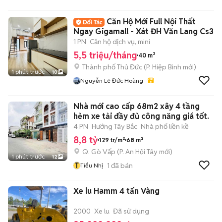
Căn Hộ Mới Full Nội Thất
Ngay Gigamall - Xát ĐH Văn Lang Cs3
1 PN
Căn hộ dịch vụ, mini
5,5 triệu/tháng
40 m²
Thành phố Thủ Đức
(
P. Hiệp Bình
mới)
1 phút trước
10
Nguyễn Lê Đức Hoàng
Nhà mới cao cấp 68m2 xây 4 tầng
hẻm xe tải đầy đủ công năng giá tốt.
4 PN
Hướng Tây Bắc
Nhà phố liền kề
8,8 tỷ
129 tr/m²
68 m²
Q. Gò Vấp
(
P. An Hội Tây
mới)
1 phút trước
12
T
1
đã bán
Tiểu Nhị
Xe lu Hamm 4 tấn Vàng
2000
Xe lu
Đã sử dụng