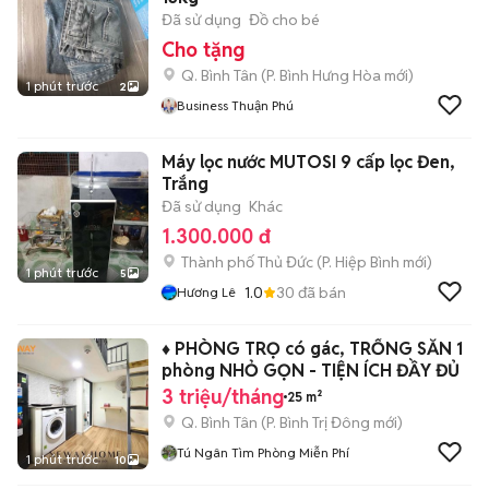
Đã sử dụng
Đồ cho bé
Cho tặng
Q. Bình Tân
(
P. Bình Hưng Hòa
mới)
1 phút trước
2
Business Thuận Phú
Máy lọc nước MUTOSI 9 cấp lọc Đen,
Trắng
Đã sử dụng
Khác
1.300.000 đ
Thành phố Thủ Đức
(
P. Hiệp Bình
mới)
1 phút trước
5
1.0
30
đã bán
Hương Lê
♦️ PHÒNG TRỌ có gác, TRỐNG SẴN 1
phòng NHỎ GỌN - TIỆN ÍCH ĐẦY ĐỦ
3 triệu/tháng
25 m²
Q. Bình Tân
(
P. Bình Trị Đông
mới)
Tú Ngân Tìm Phòng Miễn Phí
1 phút trước
10