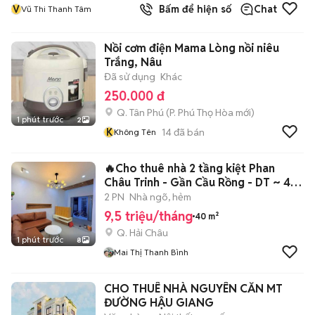
V
Bấm để hiện số
Chat
Vũ Thi Thanh Tâm
Nồi cơm điện Mama Lòng nồi niêu
Trắng, Nâu
Đã sử dụng
Khác
250.000 đ
Q. Tân Phú
(
P. Phú Thọ Hòa
mới)
1 phút trước
2
K
14
đã bán
Không Tên
🔥Cho thuê nhà 2 tầng kiệt Phan
Châu Trinh - Gần Cầu Rồng - DT ~ 40
m2
2 PN
Nhà ngõ, hẻm
9,5 triệu/tháng
40 m²
Q. Hải Châu
1 phút trước
8
Mai Thị Thanh Bình
CHO THUÊ NHÀ NGUYÊN CĂN MT
ĐƯỜNG HẬU GIANG