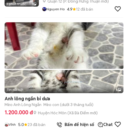
Quận 12
(
P. Đông Hưng Thuận
mới)
1 phút trước
1
4.9
12
đã bán
Nguyen Ho
Tin nổi bật
5
Anh lông ngắn bi dưa
Mèo Anh Lông Ngắn
Mèo con (dưới 3 tháng tuổi)
1.200.000 đ
Huyện Hóc Môn
(
Xã Bà Điểm
mới)
5.0
23
đã bán
Bấm để hiện số
Chat
Vĩnh