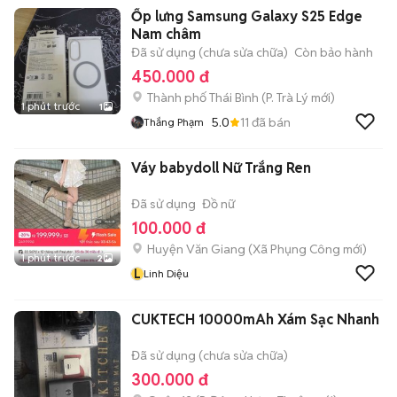
Ốp lưng Samsung Galaxy S25 Edge
Nam châm
Đã sử dụng (chưa sửa chữa)
Còn bảo hành
450.000 đ
Thành phố Thái Bình
(
P. Trà Lý
mới)
1 phút trước
1
5.0
11
đã bán
Thắng Phạm
Váy babydoll Nữ Trắng Ren
Đã sử dụng
Đồ nữ
100.000 đ
Huyện Văn Giang
(
Xã Phụng Công
mới)
1 phút trước
2
L
Linh Diệu
CUKTECH 10000mAh Xám Sạc Nhanh
Đã sử dụng (chưa sửa chữa)
300.000 đ