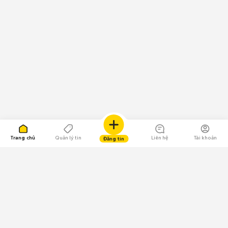
Trang chủ
Quản lý tin
Liên hệ
Tài khoản
Đăng tin
109.000 Bình chọn
Tải ứng dụng Chợ Tốt