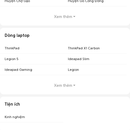
Huyện Chợ Gạo
Huyện Gò Công Đông
Xem thêm
Dòng laptop
ThinkPad
ThinkPad X1 Carbon
Legion 5
Ideapad Slim
Ideapad Gaming
Legion
Xem thêm
Tiện ích
Kinh nghiệm