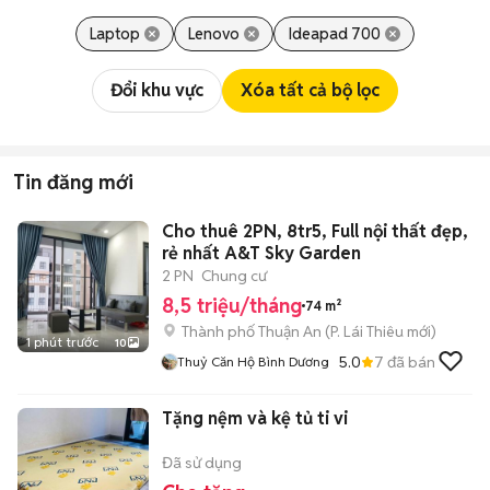
Laptop
Lenovo
Ideapad 700
Đổi khu vực
Xóa tất cả bộ lọc
Tin đăng mới
Cho thuê 2PN, 8tr5, Full nội thất đẹp,
rẻ nhất A&T Sky Garden
2 PN
Chung cư
8,5 triệu/tháng
74 m²
Thành phố Thuận An
(
P. Lái Thiêu
mới)
1 phút trước
10
5.0
7
đã bán
Thuỷ Căn Hộ Bình Dương
Tặng nệm và kệ tủ ti vi
Đã sử dụng