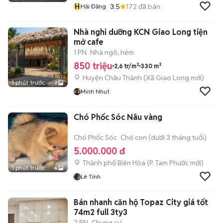
H
3.5
172
đã bán
Hải Đăng
Nhà nghỉ dưỡng KCN Giao Long tiện
mở cafe
1 PN
Nhà ngõ, hẻm
850 triệu
2,6 tr/m²
330 m²
Huyện Châu Thành
(
Xã Giao Long
mới)
1 phút trước
7
Minh Nhut
Chó Phốc Sóc Nâu vàng
Chó Phốc Sóc
Chó con (dưới 3 tháng tuổi)
5.000.000 đ
Thành phố Biên Hòa
(
P. Tam Phước
mới)
1 phút trước
6
Lê Tính
Bán nhanh căn hộ Topaz City giá tốt
74m2 full 3ty3
2 PN
Chung cư