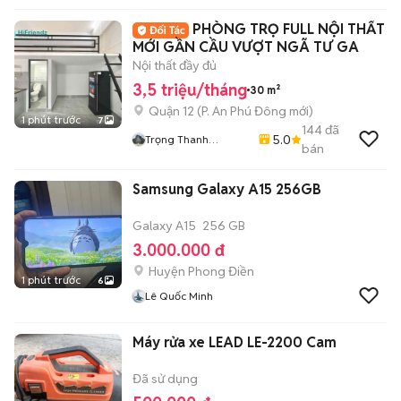
PHÒNG TRỌ FULL NỘI THẤT
MỚI GẦN CẦU VƯỢT NGÃ TƯ GA
Nội thất đầy đủ
3,5 triệu/tháng
30 m²
Quận 12
(
P. An Phú Đông
mới)
1 phút trước
7
144
đã
5.0
Trọng Thanh
bán
Apartment
Samsung Galaxy A15 256GB
Galaxy A15
256 GB
3.000.000 đ
Huyện Phong Điền
1 phút trước
6
Lê Quốc Minh
Máy rửa xe LEAD LE-2200 Cam
Đã sử dụng