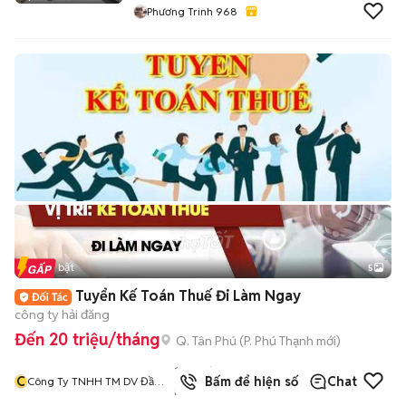
Phương Trinh 968
Tin nổi bật
5
Tuyển Kế Toán Thuế Đi Làm Ngay
công ty hải đăng
Đến 20 triệu/tháng
Q. Tân Phú
(
P. Phú Thạnh
mới)
1244
đã
C
Bấm để hiện số
Chat
Công Ty TNHH TM DV Đầu
bán
Tư Và Xây Dựng Hải Đăng