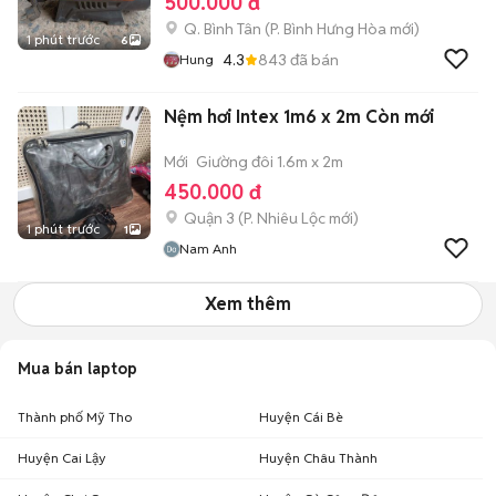
500.000 đ
Q. Bình Tân
(
P. Bình Hưng Hòa
mới)
1 phút trước
6
4.3
843
đã bán
Hung
Nệm hơi Intex 1m6 x 2m Còn mới
Mới
Giường đôi 1.6m x 2m
450.000 đ
Quận 3
(
P. Nhiêu Lộc
mới)
1 phút trước
1
Nam Anh
Xem thêm
Mua bán laptop
Thành phố Mỹ Tho
Huyện Cái Bè
Huyện Cai Lậy
Huyện Châu Thành