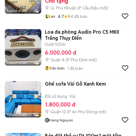
Cho tặng
Q. Phú Nhuận
(
P. Cầu Kiệu
mới)
1 phút trước
3
L
4.7
84
đã bán
Lan
Loa đa phòng Audio Pro C5 MKII
Trắng Thụy Điển
Dưới 100W
6.000.000 đ
Quận 8
(
P. Phú Định
mới)
1 phút trước
3
T
1
đã bán
Trần Kiên
Ghế sofa Vải Gỗ Xanh Kem
Đã sử dụng
Vải
1.800.000 đ
Quận 12
(
P. An Phú Đông
mới)
1 phút trước
2
Hang Nguyen
Bán đất thổ cư Dt 100m2 mặt tiền