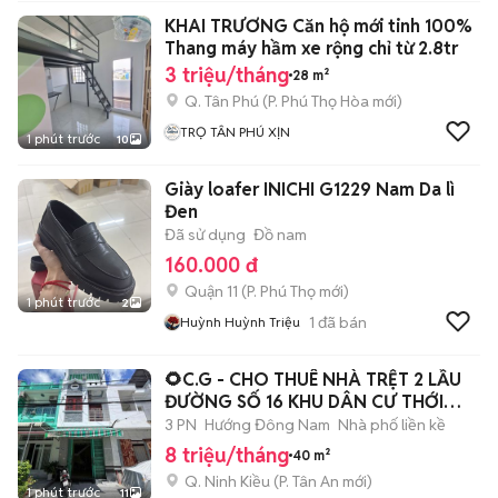
KHAI TRƯƠNG Căn hộ mới tinh 100%
Thang máy hầm xe rộng chỉ từ 2.8tr
3 triệu/tháng
28 m²
Q. Tân Phú
(
P. Phú Thọ Hòa
mới)
TRỌ TÂN PHÚ XỊN
1 phút trước
10
Giày loafer INICHI G1229 Nam Da lì
Đen
Đã sử dụng
Đồ nam
160.000 đ
Quận 11
(
P. Phú Thọ
mới)
1 phút trước
2
1
đã bán
Huỳnh Huỳnh Triệu
🌻C.G - CHO THUÊ NHÀ TRỆT 2 LẦU
ĐƯỜNG SỐ 16 KHU DÂN CƯ THỚI
NHỰT
3 PN
Hướng Đông Nam
Nhà phố liền kề
8 triệu/tháng
40 m²
Q. Ninh Kiều
(
P. Tân An
mới)
1 phút trước
11