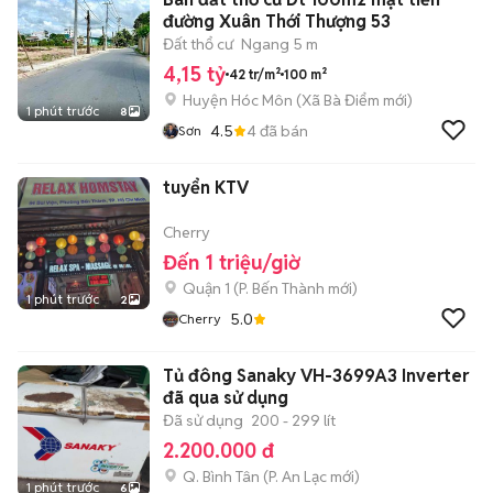
đường Xuân Thới Thượng 53
Đất thổ cư
Ngang 5 m
4,15 tỷ
42 tr/m²
100 m²
Huyện Hóc Môn
(
Xã Bà Điểm
mới)
1 phút trước
8
4.5
4
đã bán
Sơn
tuyển KTV
Cherry
Đến 1 triệu/giờ
Quận 1
(
P. Bến Thành
mới)
1 phút trước
2
5.0
Cherry
Tủ đông Sanaky VH-3699A3 Inverter
đã qua sử dụng
Đã sử dụng
200 - 299 lít
2.200.000 đ
Q. Bình Tân
(
P. An Lạc
mới)
1 phút trước
6