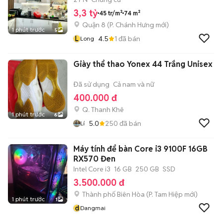
3,3 tỷ
45 tr/m²
74 m²
Quận 8
(
P. Chánh Hưng
mới)
1 phút trước
5
L
4.5
1
đã bán
Long
Giày thể thao Yonex 44 Trắng Unisex
Đã sử dụng
Cả nam và nữ
400.000 đ
Q. Thanh Khê
1 phút trước
6
5.0
250
đã bán
Lí
Máy tính để bàn Core i3 9100F 16GB
RX570 Đen
Intel Core i3
16 GB
250 GB
SSD
3.500.000 đ
Thành phố Biên Hòa
(
P. Tam Hiệp
mới)
1 phút trước
1
d
Dangmai