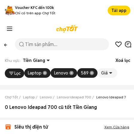
Voucher KFC đến 100k
Tải app
Chỉ có trên app Chợ Tốt
Khu vực:
Tiền Giang
Xoá lọc
Laptop
Lenovo
589
Giá
Lọc
Chợ Tốt
Laptop
Lenovo
Lenovo Ideapad 700
Lenovo Ideapad 700 T
0 Lenovo Ideapad 700 cũ tốt Tiền Giang
Siêu thị điện tử
Xem Cửa hàng