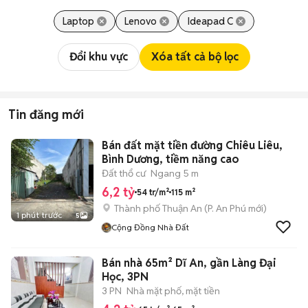
Laptop
Lenovo
Ideapad C
Đổi khu vực
Xóa tất cả bộ lọc
Tin đăng mới
Bán đất mặt tiền đường Chiêu Liêu,
Bình Dương, tiềm năng cao
Đất thổ cư
Ngang 5 m
6,2 tỷ
54 tr/m²
115 m²
Thành phố Thuận An
(
P. An Phú
mới)
1 phút trước
5
Cộng Đồng Nhà Đất
Bán nhà 65m² Dĩ An, gần Làng Đại
Học, 3PN
3 PN
Nhà mặt phố, mặt tiền