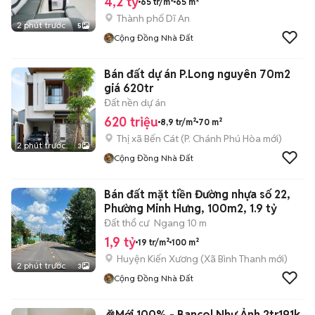
4,2 tỷ
65 tr/m²
65 m²
Thành phố Dĩ An
2 phút trước
5
Cộng Đồng Nhà Đất
Bán đất dự án P.Long nguyên 70m2
giá 620tr
Đất nền dự án
620 triệu
8,9 tr/m²
70 m²
Thị xã Bến Cát
(
P. Chánh Phú Hòa
mới)
2 phút trước
3
Cộng Đồng Nhà Đất
Bán đất mặt tiền Đường nhựa số 22,
Phường Minh Hưng, 100m2, 1.9 tỷ
Đất thổ cư
Ngang 10 m
1,9 tỷ
19 tr/m²
100 m²
Huyện Kiến Xương
(
Xã Bình Thanh
mới)
2 phút trước
3
Cộng Đồng Nhà Đất
🎉Mới 100% - Bancol Như Ảnh 2tr191k