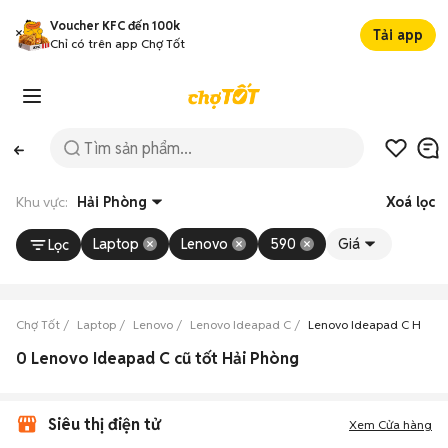
Voucher KFC đến 100k
Tải app
Chỉ có trên app Chợ Tốt
Khu vực:
Hải Phòng
Xoá lọc
Laptop
Lenovo
590
Giá
Lọc
Chợ Tốt
Laptop
Lenovo
Lenovo Ideapad C
Lenovo Ideapad C Hải P
0 Lenovo Ideapad C cũ tốt Hải Phòng
Siêu thị điện tử
Xem Cửa hàng