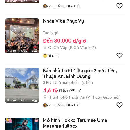
3 phút trước
4
Cộng Đồng Nhà Đất
Nhân Viên Phục Vụ
Tao Ngộ
Đến 30.000 đ/giờ
Q. Gò Vấp
(
P. Gò Vấp
mới)
3 phút trước
2
T
Tố Như
Bán nhà 1 trệt 1 lầu góc 2 mặt tiền,
Thuận An, Bình Dương
3 PN
Nhà mặt phố, mặt tiền
4,6 tỷ
51 tr/m²
91 m²
Thành phố Thuận An
(
P. Thuận Giao
mới)
3 phút trước
4
Cộng Đồng Nhà Đất
Mô hình Hokko Tarumae Uma
Musume fullbox