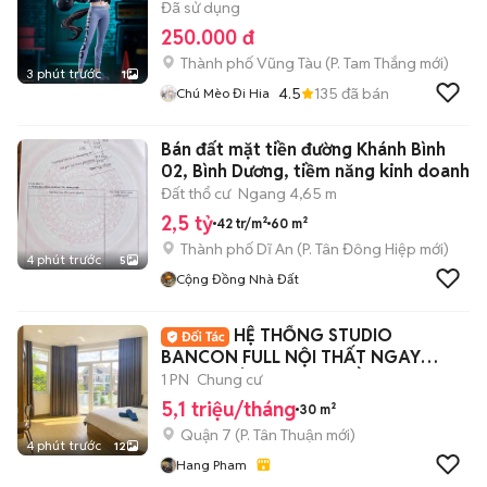
Đã sử dụng
250.000 đ
Thành phố Vũng Tàu
(
P. Tam Thắng
mới)
3 phút trước
1
4.5
135
đã bán
Chú Mèo Đi Hia
Bán đất mặt tiền đường Khánh Bình
02, Bình Dương, tiềm năng kinh doanh
Đất thổ cư
Ngang 4,65 m
2,5 tỷ
42 tr/m²
60 m²
Thành phố Dĩ An
(
P. Tân Đông Hiệp
mới)
4 phút trước
5
Cộng Đồng Nhà Đất
HỆ THỐNG STUDIO
BANCON FULL NỘI THẤT NGAY
TRUNG TÂM QUẬN 7, GẦN LOTTE
1 PN
Chung cư
5,1 triệu/tháng
30 m²
Quận 7
(
P. Tân Thuận
mới)
4 phút trước
12
Hang Pham