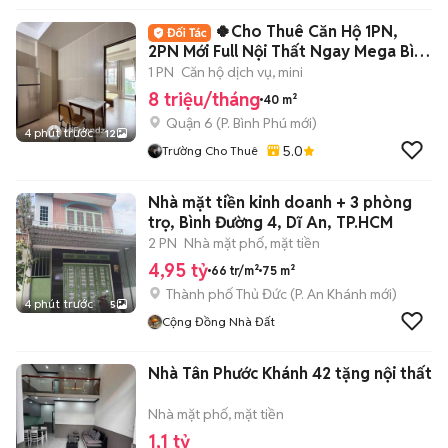
🍀Cho Thuê Căn Hộ 1PN,
2PN Mới Full Nội Thất Ngay Mega Bình
Phú- Q6🍀
1 PN
Căn hộ dịch vụ, mini
8 triệu/tháng
40 m²
Quận 6
(
P. Bình Phú
mới)
4 phút trước
12
5.0
Trường Cho Thuê
Nhà mặt tiền kinh doanh + 3 phòng
trọ, Bình Đường 4, Dĩ An, TP.HCM
2 PN
Nhà mặt phố, mặt tiền
4,95 tỷ
66 tr/m²
75 m²
Thành phố Thủ Đức
(
P. An Khánh
mới)
4 phút trước
5
Cộng Đồng Nhà Đất
Nhà Tân Phước Khánh 42 tặng nội thất
Nhà mặt phố, mặt tiền
1,1 tỷ