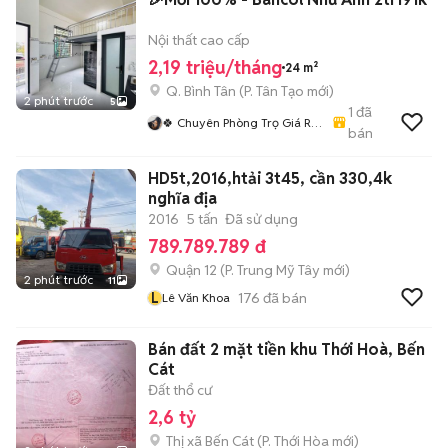
Nội thất cao cấp
2,19 triệu/tháng
24 m²
Q. Bình Tân
(
P. Tân Tạo
mới)
2 phút trước
5
1
đã
🍀 Chuyên Phòng Trọ Giá Rẻ
bán
- Siêu Xinh HCM🍀
HD5t,2016,htải 3t45, cần 330,4k
nghĩa địa
2016
5 tấn
Đã sử dụng
789.789.789 đ
Quận 12
(
P. Trung Mỹ Tây
mới)
2 phút trước
11
L
176
đã bán
Lê Văn Khoa
Bán đất 2 mặt tiền khu Thới Hoà, Bến
Cát
Đất thổ cư
2,6 tỷ
Thị xã Bến Cát
(
P. Thới Hòa
mới)