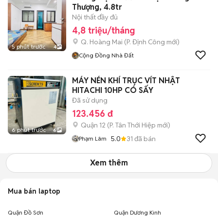
Thượng, 4.8tr
Nội thất đầy đủ
4,8 triệu/tháng
Q. Hoàng Mai
(
P. Định Công
mới)
5 phút trước
4
Cộng Đồng Nhà Đất
MÁY NÉN KHÍ TRỤC VÍT NHẬT
HITACHI 10HP CÓ SẤY
Đã sử dụng
123.456 đ
Quận 12
(
P. Tân Thới Hiệp
mới)
6 phút trước
6
5.0
31
đã bán
Phạm Lâm
Xem thêm
Mua bán laptop
Quận Đồ Sơn
Quận Dương Kinh