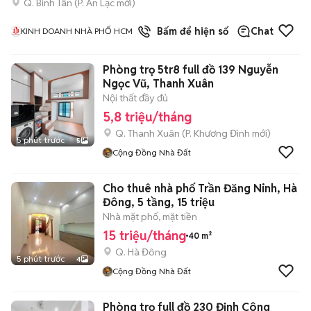
Q. Bình Tân
(
P. An Lạc
mới)
1
đã bán
Bấm để hiện số
Chat
KINH DOANH NHÀ PHỐ HCM
Phòng trọ 5tr8 full đồ 139 Nguyễn
Ngọc Vũ, Thanh Xuân
Nội thất đầy đủ
5,8 triệu/tháng
Q. Thanh Xuân
(
P. Khương Đình
mới)
5 phút trước
5
Cộng Đồng Nhà Đất
Cho thuê nhà phố Trần Đăng Ninh, Hà
Đông, 5 tầng, 15 triệu
Nhà mặt phố, mặt tiền
15 triệu/tháng
40 m²
Q. Hà Đông
5 phút trước
4
Cộng Đồng Nhà Đất
Phòng trọ full đồ 230 Định Công