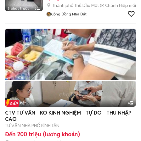
Thành phố Thủ Dầu Một
(
P. Chánh Hiệp
mới)
5 phút trước
3
Cộng Đồng Nhà Đất
Tin nổi bật
4
CTV TƯ VẤN - KO KINH NGHIỆM - TỰ DO - THU NHẬP
CAO
TƯ VẤN NHÀ PHỐ BÌNH TÂN
Đến 200 triệu (lương khoán)