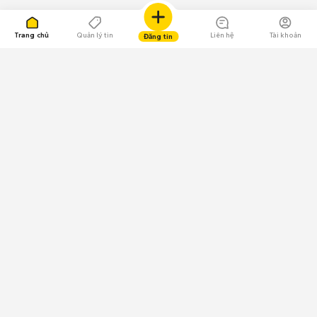
Trang chủ
Quản lý tin
Liên hệ
Tài khoản
Đăng tin
109.000 Bình chọn
Tải ứng dụng Chợ Tốt
Về Chợ Tốt
Quy chế sàn
Chính sách bảo mật
Giải quyết tranh chấp
CÔNG TY TNHH CHỢ TỐT - Người đại diện theo pháp luật:
Nguyễn Trọng Tấn; GPDKKD: 0312120782 do Sở KH & ĐT TP.HCM cấp ngày
11/01/2013;
GPMXH: 185/GP-BTTTT do Bộ Thông tin và Truyền thông
cấp ngày 09/07/2024 - Chịu trách nhiệm
nội dung: Trần Hoàng Ly.
Chính sách sử dụng
Địa chỉ: Tầng 18, Toà nhà UOA, Số 6 đường Tân Trào, Phường Tân Mỹ,
Thành phố Hồ Chí Minh, Việt Nam;
Email: trogiup@chotot.vn -