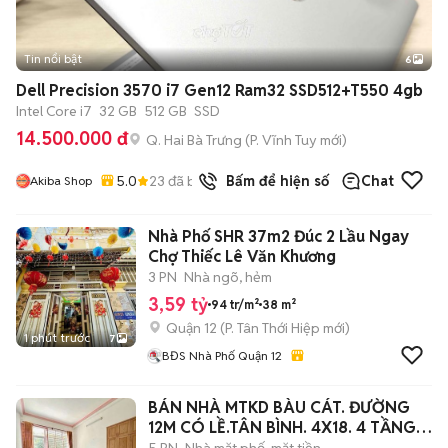
Tin nổi bật
6
+
2
Dell Precision 3570 i7 Gen12 Ram32 SSD512+T550 4gb
Intel Core i7
32 GB
512 GB
SSD
14.500.000 đ
Q. Hai Bà Trưng
(
P. Vĩnh Tuy
mới)
5.0
23
đã bán
Bấm để hiện số
Chat
Akiba Shop
Nhà Phố SHR 37m2 Đúc 2 Lầu Ngay
Chợ Thiếc Lê Văn Khương
3 PN
Nhà ngõ, hẻm
3,59 tỷ
94 tr/m²
38 m²
Quận 12
(
P. Tân Thới Hiệp
mới)
1 phút trước
7
BĐS Nhà Phố Quận 12
BÁN NHÀ MTKD BÀU CÁT. ĐƯỜNG
12M CÓ LỀ.TÂN BÌNH. 4X18. 4 TẦNG
BTCT.