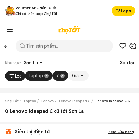
Voucher KFC đến 100k
Tải app
Chỉ có trên app Chợ Tốt
Khu vực:
Sơn La
Xoá lọc
Laptop
7
Giá
Lọc
Chợ Tốt
Laptop
Lenovo
Lenovo Ideapad C
Lenovo Ideapad C Sơn L
0 Lenovo Ideapad C cũ tốt Sơn La
Siêu thị điện tử
Xem Cửa hàng