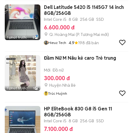
Dell Latitude 5420 i5 1145G7 14 inch
8GB/256GB
Intel Core i5
8 GB
256 GB
SSD
6.600.000 đ
Q. Hoàng Mai
(
P. Tương Mai
mới)
1 phút trước
5
4.9
198
đã bán
Hieuz Tech
Đầm Nữ M Nâu kẻ caro Trẻ trung
Mới
Đồ nữ
300.000 đ
Huyện Nhà Bè
1 phút trước
1
T
Trúc Huỳnh
HP EliteBook 830 G8 i5 Gen 11
8GB/256GB
Intel Core i5
8 GB
256 GB
SSD
7.100.000 đ