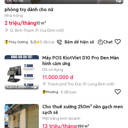
Tin nổi bật
8
+
2
phòng trọ dành cho nữ
Nhà trống
2 triệu/tháng
10 m²
Q. Bình Thạnh
(
P. Gia Định
mới)
T
5.0
5
đã bán
Bấm để hiện số
Chat
Thùy Dương
Máy POS KiotViet D10 Pro Đen Màn
hình cảm ứng
Đã sử dụng
11.000.000 đ
Thành phố Thủ Đức
(
P. Long Bình
mới)
3 phút trước
2
P
6
đã bán
Phương
Cho thuê xưởng 250m² nền gạch men
sạch sẽ
Mặt bằng kinh doanh
13 triệu/tháng
250 m²