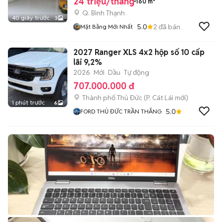
24 triệu/tháng
160 m²
Q. Bình Thạnh
40 giây trước
3
5.0
2
đã bán
Mặt Bằng Mới Nhất
2027 Ranger XLS 4x2 hộp số 10 cấp
lãi 9,2%
2026
Mới
Dầu
Tự động
707.000.000 đ
Thành phố Thủ Đức
(
P. Cát Lái
mới)
1 phút trước
6
5.0
FORD THỦ ĐỨC TRẦN THẮNG