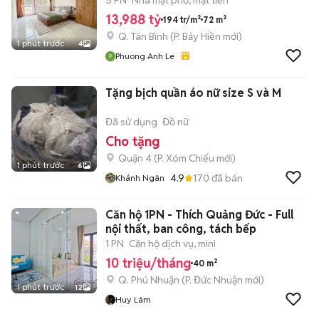
5 PN
Nhà mặt phố, mặt tiền
13,988 tỷ
194 tr/m²
72 m²
Q. Tân Bình
(
P. Bảy Hiền
mới)
1 phút trước
4
Phuong Anh Le
Tặng bịch quần áo nữ size S và M
Đã sử dụng
Đồ nữ
Cho tặng
Quận 4
(
P. Xóm Chiếu
mới)
1 phút trước
6
4.9
170
đã bán
Khánh Ngân
Căn hộ 1PN - Thích Quảng Đức - Full
nội thất, ban công, tách bếp
1 PN
Căn hộ dịch vụ, mini
10 triệu/tháng
40 m²
Q. Phú Nhuận
(
P. Đức Nhuận
mới)
1 phút trước
12
Huy Lâm