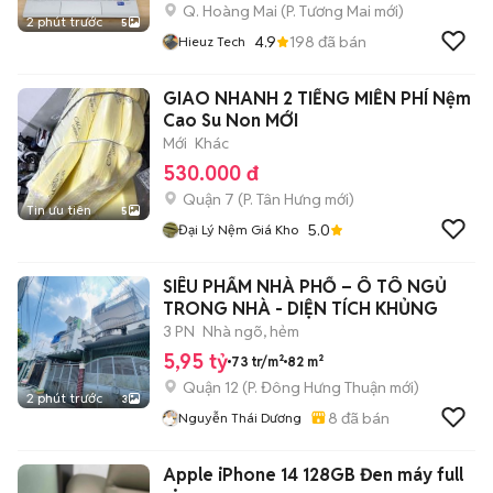
Q. Hoàng Mai
(
P. Tương Mai
mới)
2 phút trước
5
4.9
198
đã bán
Hieuz Tech
GIAO NHANH 2 TIẾNG MIỄN PHÍ Nệm
Cao Su Non MỚI
Mới
Khác
530.000 đ
Quận 7
(
P. Tân Hưng
mới)
Tin ưu tiên
5
5.0
Đại Lý Nệm Giá Kho
SIÊU PHẨM NHÀ PHỐ – Ô TÔ NGỦ
TRONG NHÀ - DIỆN TÍCH KHỦNG
3 PN
Nhà ngõ, hẻm
5,95 tỷ
73 tr/m²
82 m²
Quận 12
(
P. Đông Hưng Thuận
mới)
2 phút trước
3
8
đã bán
Nguyễn Thái Dương
Apple iPhone 14 128GB Đen máy full