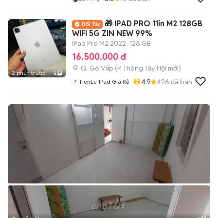
🎁 IPAD PRO 11in M2 128GB
WIFI 5G ZIN NEW 99%
iPad Pro M2 2022
128 GB
16.500.000 đ
Q. Gò Vấp
(
P. Thông Tây Hội
mới)
2 phút trước
5
4.9
426
đã bán
TienLe-IPad Giá Rẻ