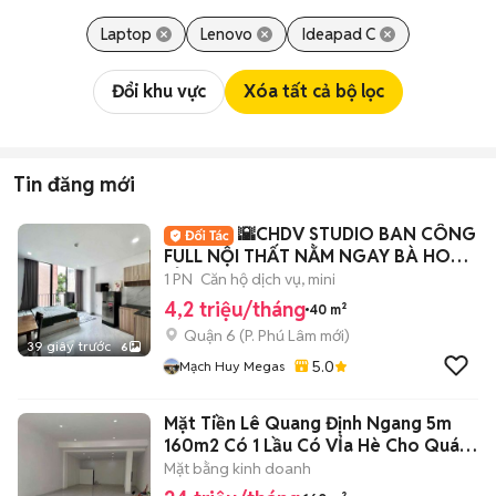
Laptop
Lenovo
Ideapad C
Đổi khu vực
Xóa tất cả bộ lọc
Tin đăng mới
🌇CHDV STUDIO BAN CÔNG
FULL NỘI THẤT NẰM NGAY BÀ HOM -
TỈNH LỘ 10
1 PN
Căn hộ dịch vụ, mini
4,2 triệu/tháng
40 m²
Quận 6
(
P. Phú Lâm
mới)
39 giây trước
6
5.0
Mạch Huy Megas
Mặt Tiền Lê Quang Định Ngang 5m
160m2 Có 1 Lầu Có VỈa Hè Cho Quán
Ăn
Mặt bằng kinh doanh