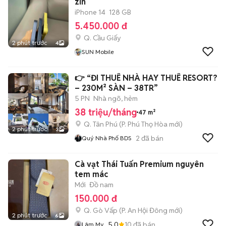
zin
iPhone 14
128 GB
5.450.000 đ
Q. Cầu Giấy
2 phút trước
4
SUN Mobile
👉 “ĐI THUÊ NHÀ HAY THUÊ RESORT?
– 230M² SÀN – 38TR”
5 PN
Nhà ngõ, hẻm
38 triệu/tháng
47 m²
Q. Tân Phú
(
P. Phú Thọ Hòa
mới)
2 phút trước
3
2
đã bán
Quý Nhà Phố BDS
Cà vạt Thái Tuấn Premium nguyên
tem mác
Mới
Đồ nam
150.000 đ
Q. Gò Vấp
(
P. An Hội Đông
mới)
2 phút trước
6
5.0
10
đã bán
Lâm My