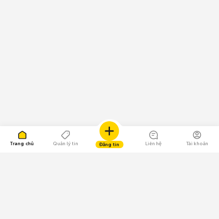
Trang chủ
Quản lý tin
Liên hệ
Tài khoản
Đăng tin
109.000 Bình chọn
Tải ứng dụng Chợ Tốt