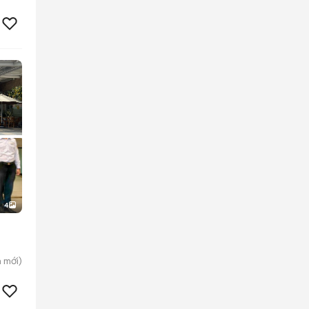
4
h
mới)