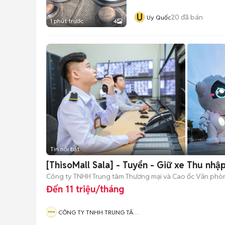
U
20
đã bán
Uy Quốc
1 phút trước
4
Tin nổi bật
[ThisoMall Sala] - Tuyển - Giữ xe Thu nhập
Công ty TNHH Trung tâm Thương mại và Cao ốc Văn phòn
Đến 11 triệu/tháng
CÔNG TY TNHH TRUNG TÂM
THƯƠNG MẠI VÀ CAO ỐC