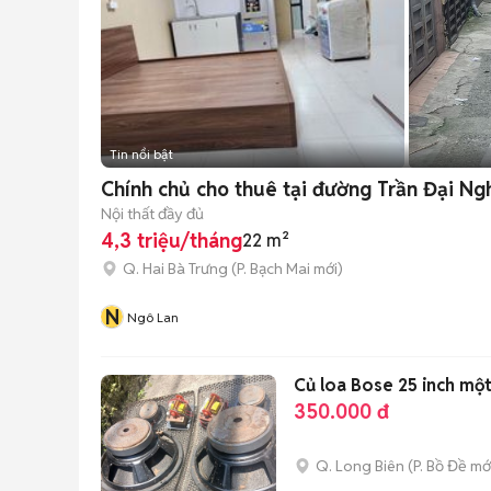
Tin nổi bật
Chính chủ cho thuê tại đường Trần Đại Ngh
Nội thất đầy đủ
4,3 triệu/tháng
22 m²
Q. Hai Bà Trưng
(
P. Bạch Mai
mới)
N
Ngô Lan
Củ loa Bose 25 inch mộ
350.000 đ
Q. Long Biên
(
P. Bồ Đề
mớ