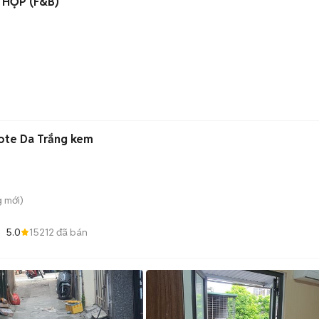
HỢP (F&B)
)
Tote Da Trắng kem
g
mới)
5.0
15212
đã bán