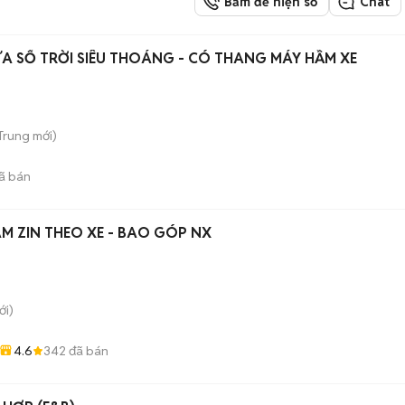
Bấm để hiện số
Chat
A SỔ TRỜI SIÊU THOÁNG - CÓ THANG MÁY HẦM XE
 Trung
mới)
ã bán
MÂM ZIN THEO XE - BAO GÓP NX
i)
4.6
342
đã bán