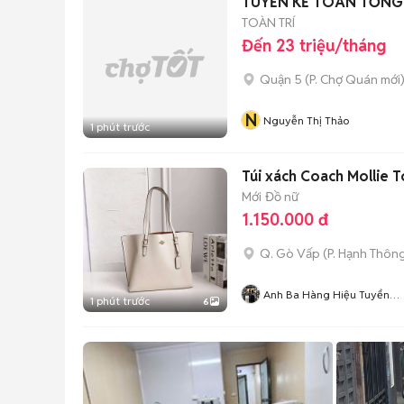
TUYỂN KẾ TOÁN TỔNG 
TOÀN TRÍ
Đến 23 triệu/tháng
Quận 5
(
P. Chợ Quán
mới
N
Nguyễn Thị Thảo
1 phút trước
Túi xách Coach Mollie 
Mới
Đồ nữ
1.150.000 đ
Q. Gò Vấp
(
P. Hạnh Thôn
Anh Ba Hàng Hiệu Tuyển
1 phút trước
6
Chuyên Bán Online Uy Tín