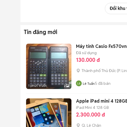
Đổi khu
Tin đăng mới
Máy tính Casio Fx570vn
Đã sử dụng
130.000 đ
Thành phố Thủ Đức
(
P. Li
5
đã bán
Lê Tuấn
1 phút trước
2
Apple iPad mini 4 128G
iPad Mini 4
128 GB
2.300.000 đ
Q. Lê Chân