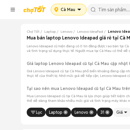
Cà Mau
Chợ Tốt
Laptop
Lenovo
Lenovo IdeaPad
Lenovo Idea
Mua bán laptop Lenovo Ideapad giá rẻ tại Cà 
Lenovo Ideapad cũ hiện đang có 0 tin đăng được rao bán tại Cà
và tình trạng sử dụng thực tế. Người mua tại Cà Mau có thể dễ 
Giá laptop Lenovo Ideapad cũ tại Cà Mau cập nhậ
Giá Lenovo Ideapad cũ tại Cà Mau phổ biến khoảng đang cập nhật 
thực tế của thiết bị. Nhờ mức giá dễ tiếp cận, Lenovo Ideapad c
Tại sao nên mua Lenovo Ideapad cũ tại Cà Mau trê
Mua Lenovo Ideapad cũ tại Cà Mau là lựa chọn giúp tiết kiệm c
thể dễ dàng tham khảo nhiều mức giá và tình trạng máy khác n
Lọc
Laptop
Lenovo
31
Giá