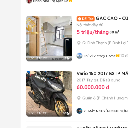
Nhân Nhà Trọ Sạch Sẽ
GÁC CAO - CỬ
Nội thất đầy đủ
5 triệu/tháng
30 m²
Q. Bình Thạnh
(
P. Bình Lợi
10
đ
Chí Vĩ Victory Home
1 phút trước
7
Vario 150 2017 BSTP 
2017
Tay ga
Đã sử dụng
60.000.000 đ
Quận 8
(
P. Chánh Hưng
mớ
XE MÁY NGUYỄN MINH SƠN
1 phút trước
10