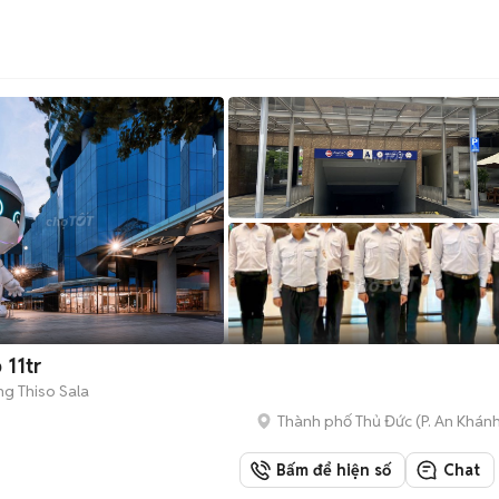
 11tr
g Thiso Sala
Thành phố Thủ Đức
(
P. An Khán
Bấm để hiện số
Chat