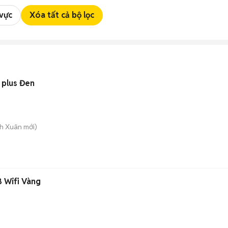
 vực
Xóa tất cả bộ lọc
 plus Đen
nh Xuân
mới)
B Wifi Vàng