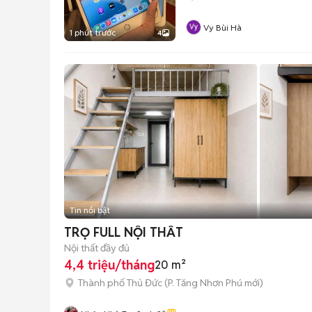
Vy Bùi Hà
1 phút trước
4
Tin nổi bật
TRỌ FULL NỘI THẤT
Nội thất đầy đủ
4,4 triệu/tháng
20 m²
Thành phố Thủ Đức
(
P. Tăng Nhơn Phú
mới)