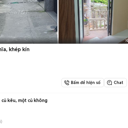
3
ĩa, khép kín
Bấm để hiện số
Chat
t củ kêu, một củ không
i)