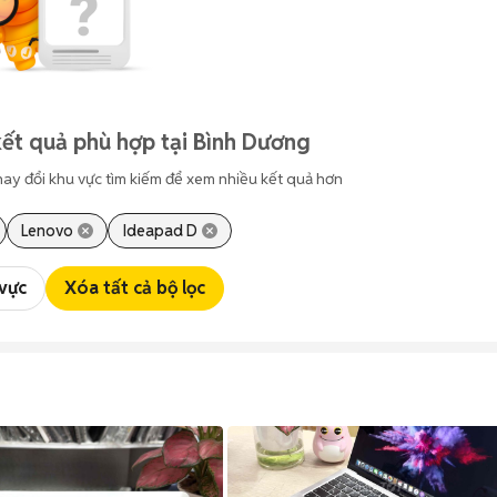
ết quả phù hợp tại Bình Dương
hay đổi khu vực tìm kiếm để xem nhiều kết quả hơn
Lenovo
Ideapad D
 vực
Xóa tất cả bộ lọc