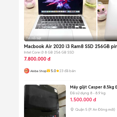
Tin nổi bật
Macbook Air 2020 i3 Ram8 SSD 256GB pi
Intel Core i3
8 GB
256 GB
SSD
7.800.000 đ
5.0
23
đã bán
Akiba Shop
Máy giặt Casper 8.5kg 
Đã sử dụng
8 - 8.9 kg
1.500.000 đ
Quận 5
(
P. An Đông
mới)