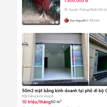
1.500.000 đ
Huyện Thống Nhất
(
Xã Gi
9
đã bán
Duy Nguyễn
1 phút trước
5
Tin ưu tiên
50m2 mặt bằng kinh doanh tại phố đi bộ 
Mặt bằng kinh doanh
10 triệu/tháng
50 m²