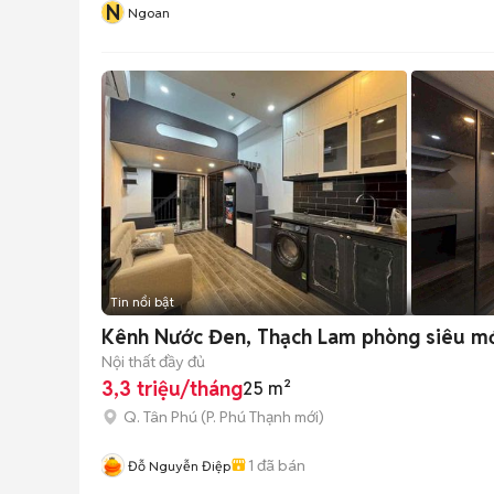
N
Ngoan
Tin nổi bật
Kênh Nước Đen, Thạch Lam phòng siêu mớ
Nội thất đầy đủ
3,3 triệu/tháng
25 m²
Q. Tân Phú
(
P. Phú Thạnh
mới)
1
đã bán
Đỗ Nguyễn Điệp