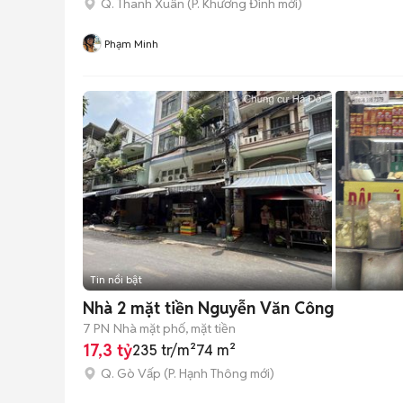
Q. Thanh Xuân
(
P. Khương Đình
mới)
Phạm Minh
Tin nổi bật
Nhà 2 mặt tiền Nguyễn Văn Công
7 PN
Nhà mặt phố, mặt tiền
17,3 tỷ
235 tr/m²
74 m²
Q. Gò Vấp
(
P. Hạnh Thông
mới)