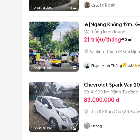
1
đã bán
Cscđ
1 phút trước
6
🔥[Ngang Khủng 12m, Gó
Mặt bằng kinh doanh
21 triệu/tháng
90 m²
Q. Bình Thạnh
(
P. Gia Định
5.0
Phạm Minh Thông
1 phút trước
3
Chevrolet Spark Van 20
2014
699 km
Xăng
Tự động
83.000.000 đ
Thị xã Sông Cầu
(
Xã Xuân
Phòng
1 phút trước
5