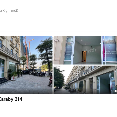
a Kiệm
mới)
4
Caraby 214