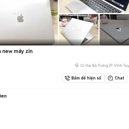
+
2
n new máy zin
Q. Hai Bà Trưng
(
P. Vĩnh Tu
Bấm để hiện số
Chat
Đen