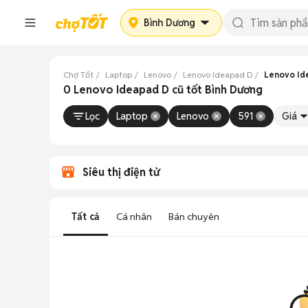
Bình Dương
Chợ Tốt
Laptop
Lenovo
Lenovo Ideapad D
Lenovo Id
0 Lenovo Ideapad D cũ tốt Bình Dương
Lọc
Laptop
Lenovo
591
Giá
Siêu thị điện tử
Tất cả
Cá nhân
Bán chuyên