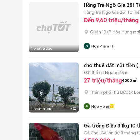
Hồng Trà Ngô Gia 281 
Hồng Trà Ngô Gia 281 Tô Hi
Đến 9,60 triệu/tháng
Quận 10
(
P. Hòa Hưng
mới
Nga Phạm Thị
1 phút trước
cho thuê đất mặt tiền ( c
Đất thổ cư
Ngang 18 m
27 triệu/tháng
1000 m²
Thành phố Thủ Đức
(
P. L
Ngo Hong
1 phút trước
4
Gà trống Điều 3.1kg 10 
Gà Chọi
Gà lớn (từ 3 tháng t