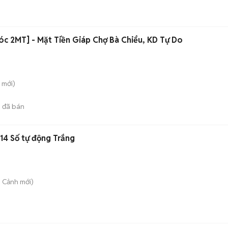
c 2MT] - Mặt Tiền Giáp Chợ Bà Chiểu, KD Tự Do
mới)
9
đã bán
14 Số tự động Trắng
 Cảnh
mới)