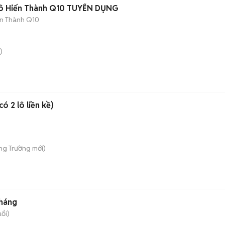
Tô Hiến Thành Q10 TUYỂN DỤNG
ến Thành Q10
)
ó 2 lô liền kề)
ong Trường
mới)
tháng
uổi)