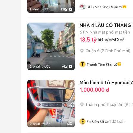
BĐS Nhà Phố Quận 12
1 phút trước
12
NHÀ 4 LẦU CÓ THANG M
6 PN
Nhà mặt phố, mặt tiền
13,5 tỷ
169 tr/m²
80 m²
Quận 6
(
P. Bình Phú
mới)
T
Thanh Tâm (Sang)
2 phút trước
9
Màn hình ô tô Hyundai
1.000.000 đ
Thành phố Thuận An
(
P. L
É
1
đã bán
Ép Biển Số Xe
2 phút trước
6