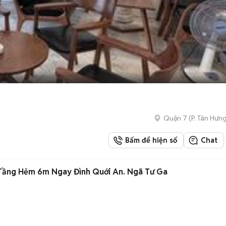
Quận 7
(
P. Tân Hưn
Bấm để hiện số
Chat
 Tầng Hẻm 6m Ngay Đình Quới An. Ngã Tư Ga