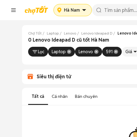
Hà Nam
Chợ Tốt
Laptop
Lenovo
Lenovo Ideapad D
Lenovo Id
0 Lenovo Ideapad D cũ tốt Hà Nam
Lọc
Laptop
Lenovo
591
Giá
Siêu thị điện tử
Tất cả
Cá nhân
Bán chuyên