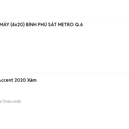
ÁY (4x20) BÌNH PHÚ SÁT METRO Q.6
 Accent 2020 Xám
ái Thiêu
mới)