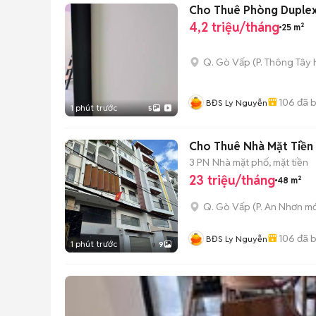
Cho Thuê Phòng Duplex
4,2 triệu/tháng
25 m²
Q. Gò Vấp
(
P. Thông Tây 
106
đã 
BĐS Ly Nguyễn
1 phút trước
5
Cho Thuê Nhà Mặt Tiền 
3 PN
Nhà mặt phố, mặt tiền
23 triệu/tháng
48 m²
Q. Gò Vấp
(
P. An Nhơn
mớ
106
đã 
BĐS Ly Nguyễn
1 phút trước
9