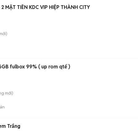
2 MẶT TIỀN KDC VIP HIỆP THÀNH CITY
mới)
GB fulbox 99% ( up rom qtế )
ông
mới)
án
tem Trắng