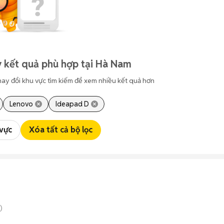
 kết quả phù hợp tại Hà Nam
hay đổi khu vực tìm kiếm để xem nhiều kết quả hơn
Lenovo
Ideapad D
 vực
Xóa tất cả bộ lọc
)