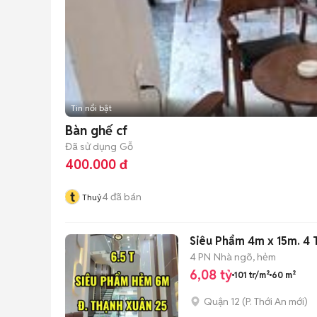
Tin nổi bật
Bàn ghế cf
Đã sử dụng
Gỗ
400.000 đ
t
4
đã bán
Thuỷ
Siêu Phẩm 4m x 15m. 4
4 PN
Nhà ngõ, hẻm
6,08 tỷ
101 tr/m²
60 m²
Quận 12
(
P. Thới An
mới)