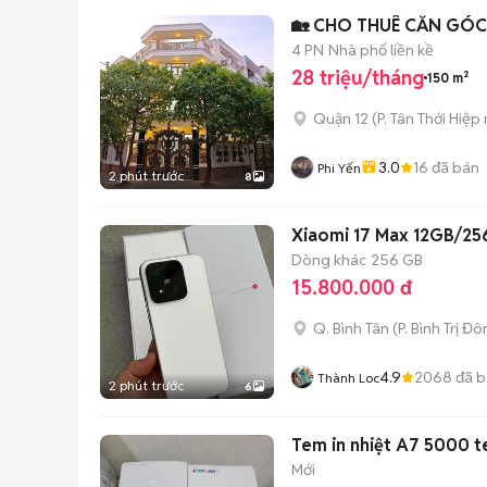
🏡 CHO THUÊ CĂN GÓC 
4 PN
Nhà phố liền kề
28 triệu/tháng
150 m²
Quận 12
(
P. Tân Thới Hiệp
3.0
16
đã bán
Phi Yến
2 phút trước
8
Xiaomi 17 Max 12GB/256
Dòng khác
256 GB
15.800.000 đ
Q. Bình Tân
(
P. Bình Trị Đ
4.9
2068
đã b
Thành Loc
2 phút trước
6
Tem in nhiệt A7 5000 
Mới