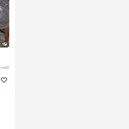
1
g
mới)