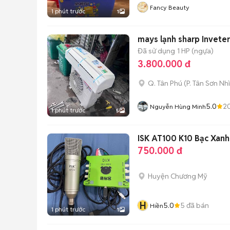
Fancy Beauty
1 phút trước
1
mays lạnh sharp Invet
Đã sử dụng
1 HP (ngựa)
3.800.000 đ
Q. Tân Phú
(
P. Tân Sơn Nhì
5.0
2
Nguyễn Hùng Minh
1 phút trước
5
ISK AT100 K10 Bạc Xanh
750.000 đ
Huyện Chương Mỹ
H
5.0
5
đã bán
Hiền
1 phút trước
1