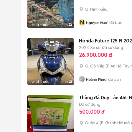
Q. Ninh Kiều
N
1
đã bán
Nguyen Hao
1 phút trước
2
Honda Future 125 FI 20
2024
Xe số
Đã sử dụng
26.900.000 đ
Q. Gò Vấp
(
P. An Hội Tây
m
1
đã bán
Hoàng Phúc
1 phút trước
19
Thùng đá Duy Tân 45L N
Đã sử dụng
500.000 đ
Quận 4
(
P. Khánh Hội
mới)