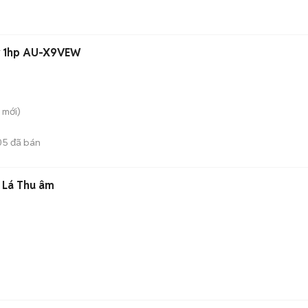
er 1hp AU-X9VEW
mới)
05
đã bán
 Lá Thu âm