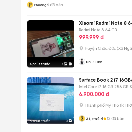
P
6
đã bán
Phương
Xiaomi Redmi Note 8 6
Redmi Note 8
64 GB
999.999 đ
Huyện Châu Đức
(
Xã Ngã
Nhi:3 Linh
4 phút trước
5
Surface Book 2 i7 16GB
Intel Core i7
16 GB
256 GB
6.900.000 đ
Thành phố Mỹ Tho
(
P. Thớ
3
4.4
13
đã bán
3 Ljem
6 phút trước
6