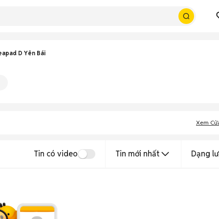
eapad D Yên Bái
Xem Cử
Tin có video
Tin mới nhất
Dạng lư