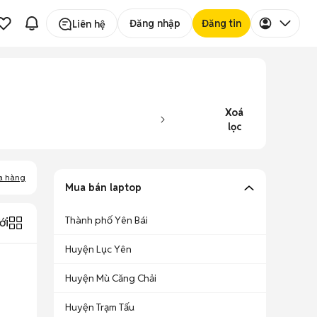
Đăng nhập
Đăng tin
Liên hệ
Xoá
lọc
a hàng
Mua bán laptop
Thành phố Yên Bái
ới
Huyện Lục Yên
Huyện Mù Căng Chải
Huyện Trạm Tấu