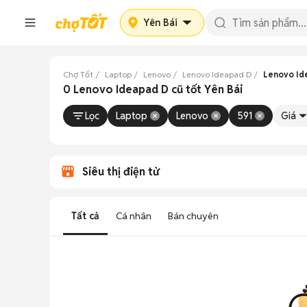
Yên Bái
Chợ Tốt
Laptop
Lenovo
Lenovo Ideapad D
Lenovo Id
0 Lenovo Ideapad D cũ tốt Yên Bái
Lọc
Laptop
Lenovo
591
Giá
Siêu thị điện tử
Tất cả
Cá nhân
Bán chuyên