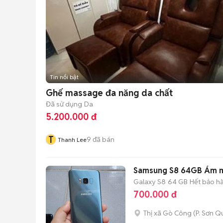
Tin nổi bật
Ghế massage đa năng da chất
Đã sử dụng
Da
5.200.000 đ
T
9
đã bán
Thanh Lee
Samsung S8 64GB Ám mà
Galaxy S8
64 GB
Hết bảo h
700.000 đ
Thị xã Gò Công
(
P. Sơn Q