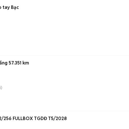
 tay Bạc
)
ắng 57.351 km
i)
12/256 FULLBOX TGDĐ T5/2028