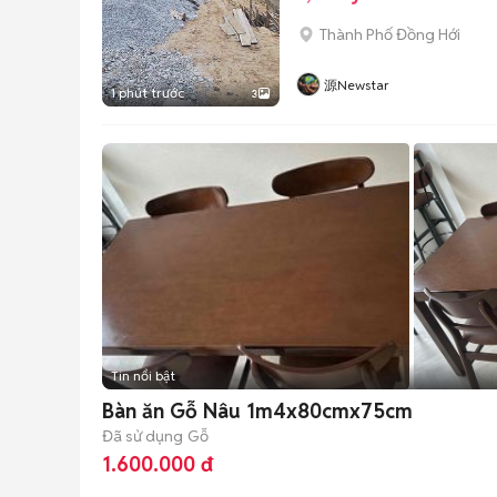
Thành Phố Đồng Hới
源Newstar
1 phút trước
3
Tin nổi bật
Bàn ăn Gỗ Nâu 1m4x80cmx75cm
Đã sử dụng
Gỗ
1.600.000 đ