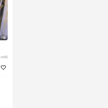
2
h
mới)