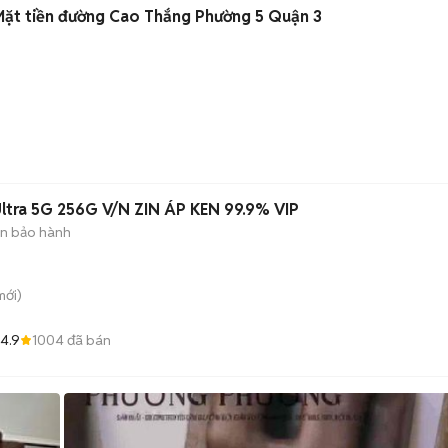
Mặt tiền đường Cao Thắng Phường 5 Quận 3
ltra 5G 256G V/N ZIN ÁP KEN 99.9% VIP
n bảo hành
ới)
4.9
1004
đã bán