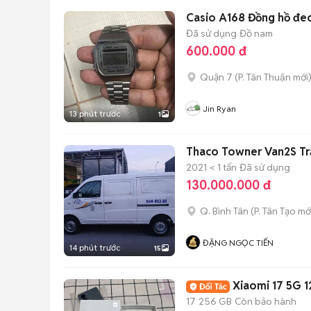
Casio A168 Đồng hồ đeo
Đã sử dụng
Đồ nam
600.000 đ
Quận 7
(
P. Tân Thuận
mới
Jin Ryan
13 phút trước
1
Thaco Towner Van2S Tr
2021
< 1 tấn
Đã sử dụng
130.000.000 đ
Q. Bình Tân
(
P. Tân Tạo
mớ
ĐẶNG NGỌC TIẾN
14 phút trước
15
Xiaomi 17 5G 
17
256 GB
Còn bảo hành