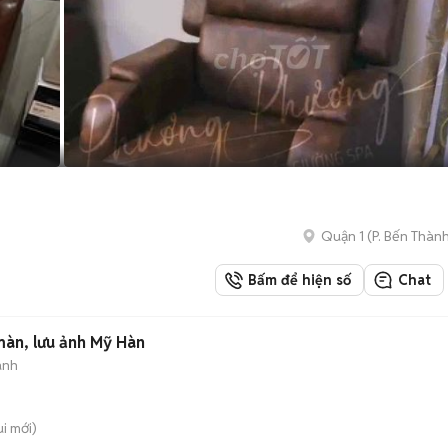
Quận 1
(
P. Bến Thàn
Bấm để hiện số
Chat
n, lưu ảnh Mỹ Hàn
ành
ui
mới)