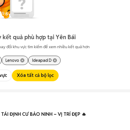
 kết quả phù hợp tại Yên Bái
hay đổi khu vực tìm kiếm để xem nhiều kết quả hơn
Lenovo
Ideapad D
 vực
Xóa tất cả bộ lọc
🔥 CHÍNH CHỦ BÁN ĐẤT TÁI ĐỊNH CƯ BẢO NINH – VỊ TRÍ ĐẸP 🔥