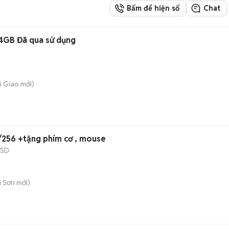
Bấm để hiện số
Chat
4GB Đã qua sử dụng
i Giao
mới)
/256 +tặng phím cơ , mouse
SSD
i Sơn
mới)