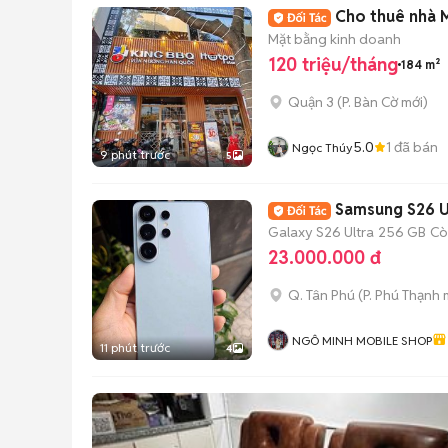
Cho thuê nhà 
Mặt bằng kinh doanh
120 triệu/tháng
184 m²
Quận 3
(
P. Bàn Cờ
mới)
5.0
1
đã bán
Ngọc Thúy
9 phút trước
5
Samsung S26 U
Galaxy S26 Ultra
256 GB
Cò
23.000.000 đ
Q. Tân Phú
(
P. Phú Thạnh
m
NGÔ MINH MOBILE SHOP
11 phút trước
4