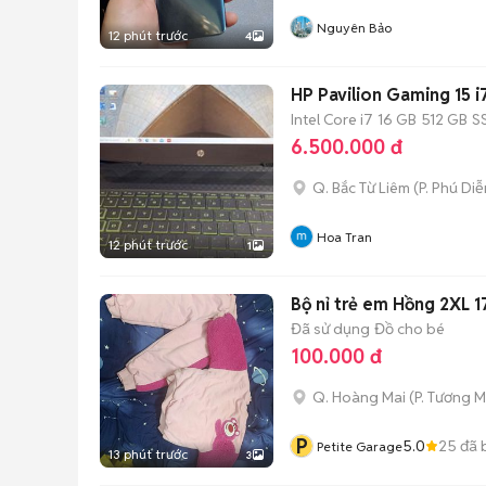
Nguyên Bảo
12 phút trước
4
HP Pavilion Gaming 15 i
Intel Core i7
16 GB
512 GB
S
6.500.000 đ
Q. Bắc Từ Liêm
(
P. Phú Diễ
Hoa Tran
12 phút trước
1
Bộ nỉ trẻ em Hồng 2XL 
Đã sử dụng
Đồ cho bé
100.000 đ
Q. Hoàng Mai
(
P. Tương M
P
5.0
25
đã 
Petite Garage
13 phút trước
3