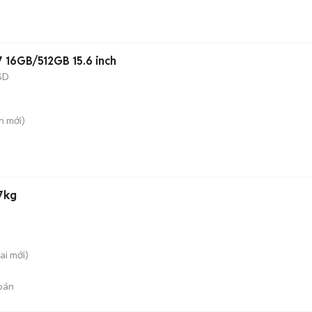
7 16GB/512GB 15.6 inch
SD
n
mới)
17kg
ai
mới)
bán