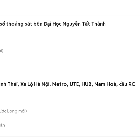
sổ thoáng sát bên Đại Học Nguyễn Tất Thành
i)
nh Thái, Xa Lộ Hà Nội, Metro, UTE, HUB, Nam Hoà, cầu RC
hước Long
mới)
bán