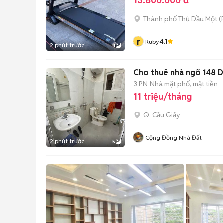
13.800.000 đ
Thành phố Thủ Dầu Một
(
r
4.1
Ruby
2 phút trước
4
Cho thuê nhà ngõ 148 D
3 PN
Nhà mặt phố, mặt tiền
11 triệu/tháng
Q. Cầu Giấy
Cộng Đồng Nhà Đất
2 phút trước
5