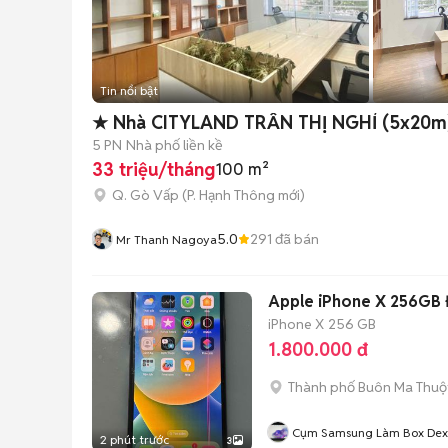
Tin nổi bật
★ Nhà CITYLAND TRẦN THỊ NGHỈ (5x20m)
5 PN
Nhà phố liền kề
33 triệu/tháng
100 m²
Q. Gò Vấp
(
P. Hạnh Thông
mới)
5.0
291
đã bán
Mr Thanh Nagoya
Apple iPhone X 256GB Đ
iPhone X
256 GB
1.800.000 đ
Thành phố Buôn Ma Thuộ
Cụm Samsung Làm Box Dex
2 phút trước
3