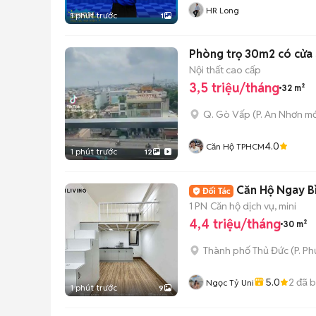
HR Long
1 phút trước
1
Phòng trọ 30m2 có cửa 
Nội thất cao cấp
3,5 triệu/tháng
32 m²
Q. Gò Vấp
(
P. An Nhơn
mớ
4.0
Căn Hộ TPHCM
1 phút trước
12
Căn Hộ Ngay Bì
1 PN
Căn hộ dịch vụ, mini
4,4 triệu/tháng
30 m²
Thành phố Thủ Đức
(
P. P
5.0
2
đã 
Ngọc Tỷ Uni
1 phút trước
9