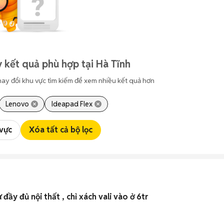
 kết quả phù hợp tại Hà Tĩnh
hay đổi khu vực tìm kiếm để xem nhiều kết quả hơn
Lenovo
Ideapad Flex
 vực
Xóa tất cả bộ lọc
đầy đủ nội thất , chỉ xách vali vào ở 6tr