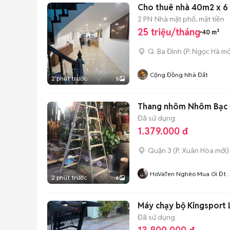
Cho thuê nhà 40m2 x 6
2 PN
Nhà mặt phố, mặt tiền
25 triệu/tháng
40 m²
Q. Ba Đình
(
P. Ngọc Hà
mớ
Cộng Đồng Nhà Đất
2 phút trước
5
Thang nhôm Nhôm Bạc 
Đã sử dụng
1.379.000 đ
Quận 3
(
P. Xuân Hòa
mới)
HoVaTen Nghèo Mua Gì Đt
2 phút trước
6
XinCamOn
Máy chạy bộ Kingsport 
Đã sử dụng