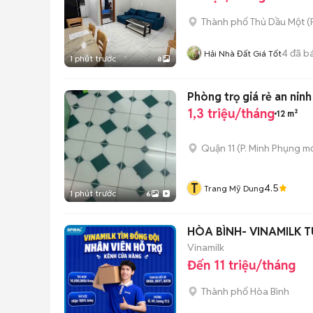
Thành phố Thủ Dầu Một
(
4
đã b
Hải Nhà Đất Giá Tốt
1 phút trước
8
Phòng trọ giá rẻ an ninh
1,3 triệu/tháng
12 m²
Quận 11
(
P. Minh Phụng
mớ
T
4.5
Trang Mỹ Dung
1 phút trước
6
HÒA BÌNH- VINAMILK 
Vinamilk
Đến 11 triệu/tháng
Thành phố Hòa Bình