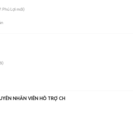
P. Phú Lợi
mới)
án
i)
TUYỂN NHÂN VIÊN HỖ TRỢ CH