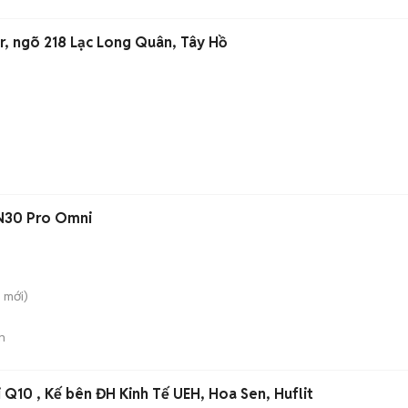
r, ngõ 218 Lạc Long Quân, Tây Hồ
 N30 Pro Omni
g
mới)
n
Q10 , Kế bên ĐH Kinh Tế UEH, Hoa Sen, Huflit