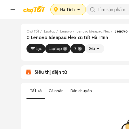
Hà Tĩnh
Chợ Tốt
Laptop
Lenovo
Lenovo Ideapad Flex
Lenovo 
0 Lenovo Ideapad Flex cũ tốt Hà Tĩnh
Lọc
Laptop
7
Giá
Siêu thị điện tử
Tất cả
Cá nhân
Bán chuyên