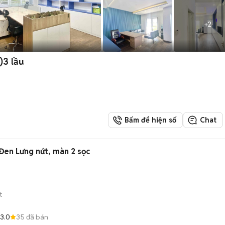
+
2
3 lầu
Bấm để hiện số
Chat
en Lưng nứt, màn 2 sọc
t
3.0
35
đã bán