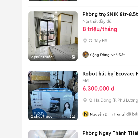
Phòng trọ 2N1K 8tr-8.5t
Nội thất đầy đủ
8 triệu/tháng
Q. Tây Hồ
Cộng Đồng Nhà Đất
2 phút trước
5
Robot hút bụi Ecovacs
Mới
6.300.000 đ
Q. Hà Đông
(
P. Phú Lươn
N
1
đã bá
Nguyễn Đình Trung
2 phút trước
2
Phòng Ngay Thành THái 