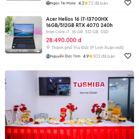
4.2
72
đã bán
Ngọc Tài Moile
Acer Helios 16 i7-13700HX
16GB/512GB RTX 4070 240h
Intel Core i7
16 GB
512 GB
SSD
28.490.000 đ
Thành phố Thủ Đức
(
P. Linh Xuân
mới)
1 phút trước
5
4.9
302
đã bán
Nguyễn Đức Tính