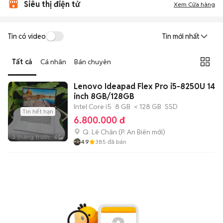
Siêu thị điện tử
Xem Cửa hàng
Tin có video
Tin mới nhất
Tất cả
Cá nhân
Bán chuyên
Lenovo Ideapad Flex Pro i5-8250U 14
inch 8GB/128GB
Intel Core i5
8 GB
< 128 GB
SSD
Tin hết hạn
6.800.000 đ
Q. Lê Chân
(
P. An Biên
mới)
3 tháng trước
6
4.9
385
đã bán