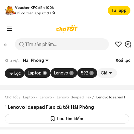
Voucher KFC đến 100k
Tải app
Chỉ có trên app Chợ Tốt
Khu vực:
Hải Phòng
Xoá lọc
Laptop
Lenovo
592
Giá
Lọc
Chợ Tốt
Laptop
Lenovo
Lenovo Ideapad Flex
Lenovo Ideapad Flex H
1 Lenovo Ideapad Flex cũ tốt Hải Phòng
Lưu tìm kiếm