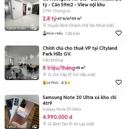
tỷ - Căn 59m2 - View nội khu
2 PN
Chung cư
2,8 tỷ
47 tr/m²
59 m²
Huyện Bình Chánh
(
Xã Tân Nhựt
mới)
1 phút trước
12
1
đã bán
Minh Hiếu
Chính chủ cho thuê VP tại Cityland
Park Hills GV.
Văn phòng
8 triệu/tháng
45 m²
Q. Gò Vấp
(
P. Gò Vấp
mới)
1 phút trước
8
L
4.5
Lê Phúc
Samsung Note 20 Ultra xả kho chỉ
4tr9
Galaxy Note 20 Ultra
4.990.000 đ
Q. Bình Tân
(
P. An Lạc
mới)
1 phút trước
3