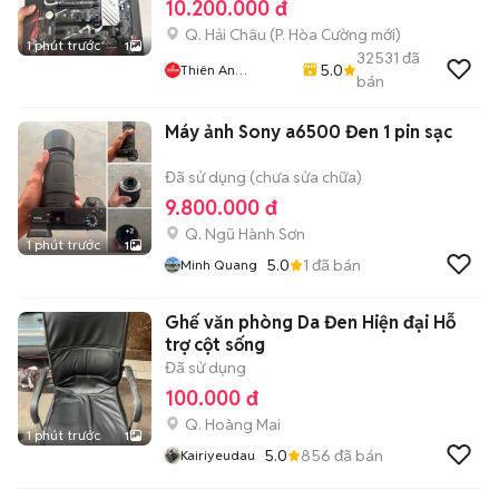
10.200.000 đ
Q. Hải Châu
(
P. Hòa Cường
mới)
1 phút trước
1
32531
đã
5.0
Thiên An
bán
Computer
Máy ảnh Sony a6500 Đen 1 pin sạc
Đã sử dụng (chưa sửa chữa)
9.800.000 đ
Q. Ngũ Hành Sơn
1 phút trước
1
5.0
1
đã bán
Minh Quang
Ghế văn phòng Da Đen Hiện đại Hỗ
trợ cột sống
Đã sử dụng
100.000 đ
Q. Hoàng Mai
1 phút trước
1
5.0
856
đã bán
Kairiyeudau