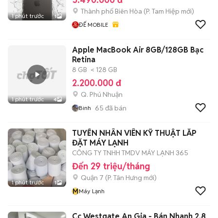
Thành phố Biên Hòa
(
P. Tam Hiệp
mới)
1 phút trước
1
ĐẾ MOBILE
Apple MacBook Air 8GB/128GB Bạc
Retina
8 GB
< 128 GB
2.200.000 đ
Q. Phú Nhuận
1 phút trước
4
65
đã bán
Binh
TUYỂN NHÂN VIÊN KỸ THUẬT LẮP
ĐẶT MÁY LẠNH
CÔNG TY TNHH TMDV MÁY LẠNH 365
Đến 29 triệu/tháng
Quận 7
(
P. Tân Hưng
mới)
1 phút trước
1
M
Máy Lạnh
Cc Westgate An Gia - Bán Nhanh 2.8