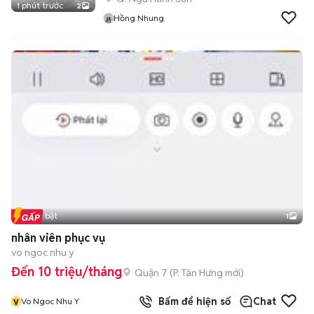
1 phút trước
2
Hồng Nhung
Tin nổi bật
1
nhân viên phục vụ
vo ngoc nhu y
Đến 10 triệu/tháng
Quận 7
(
P. Tân Hưng
mới)
v
Bấm để hiện số
Chat
Vo Ngoc Nhu Y