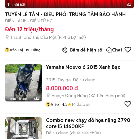
Tin nổi bật
1
TUYỂN LỄ TÂN - ĐIỀU PHỐI TRUNG TÂM BẢO HÀNH
ĐIỆN LẠNH - ĐIỆN TỬ HC
Đến 12 triệu/tháng
Thành phố Thủ Dầu Một
(
P. Phú Lợi
mới)
T
Bấm để hiện số
Chat
Trần Thị Thu Hằng
Yamaha Nouvo 6 2015 Xanh Bạc
2015
Tay ga
Đã sử dụng
8.000.000 đ
Huyện Đông Hưng
(
Xã Tiên Hưng
mới)
1 phút trước
6
t
4.3
14
đã bán
Triệu
Combo new chạy đồ họa nặng Z790
core I5 14600KF
Đã sử dụng (chưa sửa chữa)