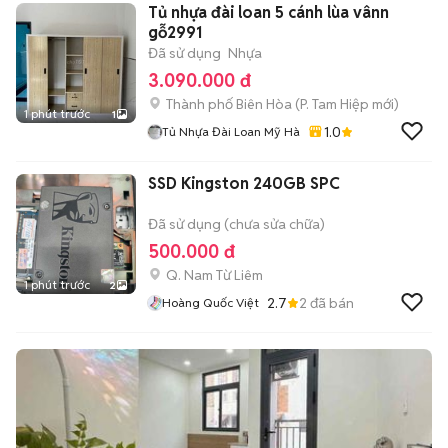
Tủ nhựa đài loan 5 cánh lùa vânn
gỗ2991
Đã sử dụng
Nhựa
3.090.000 đ
Thành phố Biên Hòa
(
P. Tam Hiệp
mới)
1 phút trước
1
1.0
Tủ Nhựa Đài Loan Mỹ Hà
SSD Kingston 240GB SPC
Đã sử dụng (chưa sửa chữa)
500.000 đ
Q. Nam Từ Liêm
1 phút trước
2
2.7
2
đã bán
Hoàng Quốc Việt