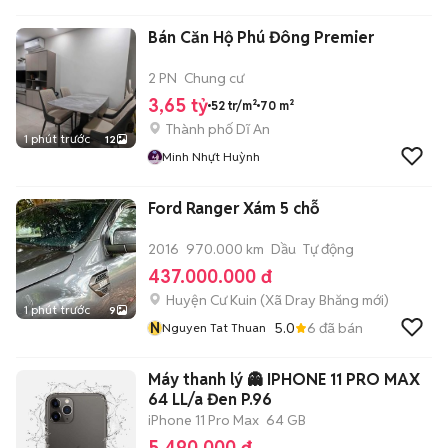
Bán Căn Hộ Phú Đông Premier
2 PN
Chung cư
3,65 tỷ
52 tr/m²
70 m²
Thành phố Dĩ An
1 phút trước
12
Minh Nhựt Huỳnh
Ford Ranger Xám 5 chỗ
2016
970.000 km
Dầu
Tự động
437.000.000 đ
Huyện Cư Kuin
(
Xã Dray Bhăng
mới)
1 phút trước
9
N
5.0
6
đã bán
Nguyen Tat Thuan
Máy thanh lý 👻 IPHONE 11 PRO MAX
64 LL/a Đen P.96
iPhone 11 Pro Max
64 GB
5.490.000 đ