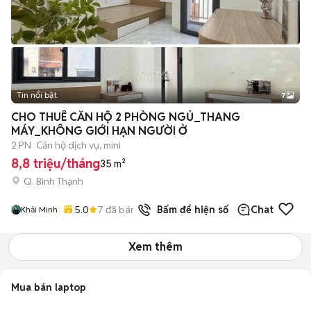
Tin nổi bật
7
+
2
CHO THUÊ CĂN HỘ 2 PHÒNG NGỦ_THANG
MÁY_KHÔNG GIỚI HẠN NGƯỜI Ở
2 PN
Căn hộ dịch vụ, mini
8,8 triệu/tháng
35 m²
Q. Bình Thạnh
5.0
7
đã bán
Bấm để hiện số
Chat
Khải Minh
Xem thêm
Mua bán laptop