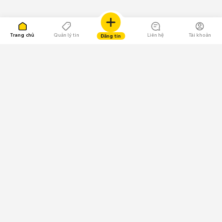
Trang chủ
Quản lý tin
Liên hệ
Tài khoản
Đăng tin
109.000 Bình chọn
Tải ứng dụng Chợ Tốt
Về Chợ Tốt
Quy chế sàn
Chính sách bảo mật
Giải quyết tranh chấp
CÔNG TY TNHH CHỢ TỐT - Người đại diện theo pháp luật:
Nguyễn Trọng Tấn; GPDKKD: 0312120782 do Sở KH & ĐT TP.HCM cấp ngày
11/01/2013;
GPMXH: 185/GP-BTTTT do Bộ Thông tin và Truyền thông
cấp ngày 09/07/2024 - Chịu trách nhiệm
nội dung: Trần Hoàng Ly.
Chính sách sử dụng
Địa chỉ: Tầng 18, Toà nhà UOA, Số 6 đường Tân Trào, Phường Tân Mỹ,
Thành phố Hồ Chí Minh, Việt Nam;