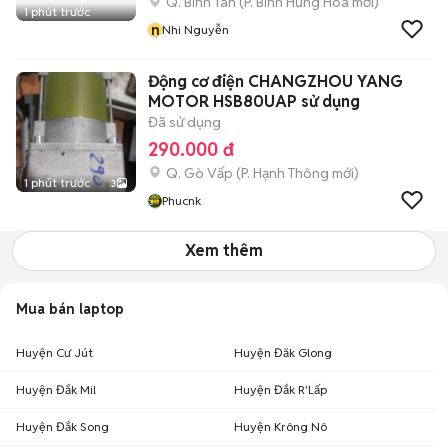
Q. Bình Tân
(
P. Bình Hưng Hòa
mới)
1 phút trước
n
Nhi Nguyễn
Động cơ điện CHANGZHOU YANG
MOTOR HSB80UAP sử dụng
Đã sử dụng
290.000 đ
Q. Gò Vấp
(
P. Hạnh Thông
mới)
1 phút trước
3
Phucnk
Xem thêm
Mua bán laptop
Huyện Cư Jút
Huyện Đăk Glong
Huyện Đắk Mil
Huyện Đắk R'Lấp
Huyện Đắk Song
Huyện Krông Nô