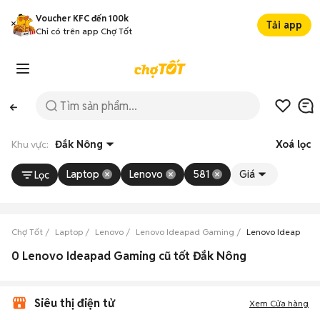
Voucher KFC đến 100k
Tải app
Chỉ có trên app Chợ Tốt
Khu vực:
Đắk Nông
Xoá lọc
Laptop
Lenovo
581
Giá
Lọc
Chợ Tốt
Laptop
Lenovo
Lenovo Ideapad Gaming
Lenovo Ideapad 
0 Lenovo Ideapad Gaming cũ tốt Đắk Nông
Siêu thị điện tử
Xem Cửa hàng