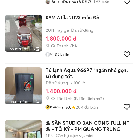
1
đã bán
Tài Lê BĐS Nhà Là Để Ở
SYM Atila 2023 màu Đỏ
2011
Tay ga
Đã sử dụng
1.800.000 đ
Q. Thanh Khê
1 phút trước
2
Vì Đó Là Em
Tủ lạnh Aqua 966P7 1ngăn nhỏ gọn,
sử dụng tốt.
Đã sử dụng
< 100 lít
1.400.000 đ
Q. Tân Bình
(
P. Tân Bình
mới)
1 phút trước
1
P
5.0
204
đã bán
Phương
🌼 SẴN STUDIO BAN CÔNG FULL NT
🌼 - TÔ KÝ - PM QUANG TRUNG
1 PN
Căn hộ dịch vụ, mini