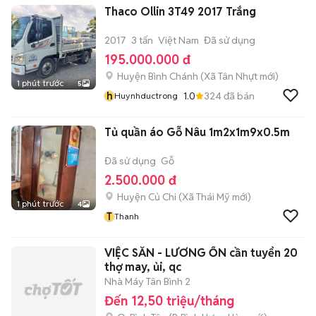
Thaco Ollin 3T49 2017 Trắng
2017
3 tấn
Việt Nam
Đã sử dụng
195.000.000 đ
Huyện Bình Chánh
(
Xã Tân Nhựt
mới)
1 phút trước
5
h
1.0
324
đã bán
Huynhductrong
Tủ quần áo Gỗ Nâu 1m2x1m9x0.5m
Đã sử dụng
Gỗ
2.500.000 đ
Huyện Củ Chi
(
Xã Thái Mỹ
mới)
1 phút trước
4
T
Thanh
VIỆC SẴN - LƯƠNG ỔN cần tuyển 20
thợ may, ủi, qc
Nhà Máy Tân Bình 2
Đến 12,50 triệu/tháng