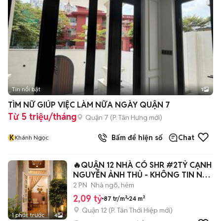
Tin nổi bật
1
TÌM NỮ GIÚP VIỆC LÀM NỮA NGÀY QUẬN 7
Từ 5 triệu/tháng
Quận 7
(
P. Tân Hưng
mới)
K
Bấm để hiện số
Chat
Khánh Ngọc
🔥QUẬN 12 NHÀ CÓ SHR #2TỶ CẠNH
NGUYỄN ẢNH THỦ - KHÔNG TIN NỔI
🔥
2 PN
Nhà ngõ, hẻm
2,09 tỷ
87 tr/m²
24 m²
Quận 12
(
P. Tân Thới Hiệp
mới)
1 phút trước
4