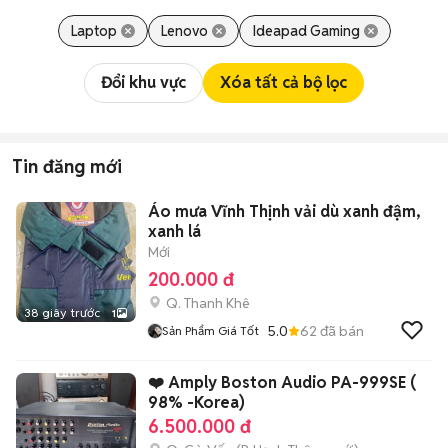
Laptop
Lenovo
Ideapad Gaming
Đổi khu vực
Xóa tất cả bộ lọc
Tin đăng mới
Áo mưa Vĩnh Thịnh vải dù xanh đậm,
xanh lá
Mới
200.000 đ
Q. Thanh Khê
38 giây trước
1
5.0
62
đã bán
Sản Phẩm Giá Tốt
❤️ Amply Boston Audio PA-999SE (
98% -Korea)
6.500.000 đ