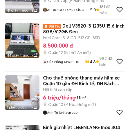
Q. Gò Vấp
(
P. Hạnh Thông
mới)
181
đã
5.0
AUDIO GOLD MR DŨNG
41 giây trước
6
bán
GÒ VẤP
Dell V3520 i5 1235U 15.6 inch
8GB/512GB Đen
Intel Core i5
8 GB
512 GB
SSD
8.500.000 đ
Quận 12
(
P. Thới An
mới)
44 giây trước
4
982
đã
4.8
Cửa Hàng SHOP TIN
bán
HỌC CÔNG NGHỆ
MINH QUÂN
Cho thuê phòng thang máy hầm xe
Quận 10 gần ĐH Kinh tế, ĐH Bách
Khoa
Nội thất cao cấp
6 triệu/tháng
35 m²
Quận 10
(
P. Hòa Hưng
mới)
1 phút trước
4
Anh Tú Unitegroup
Bình giữ nhiệt LEBENLANG Inox 304