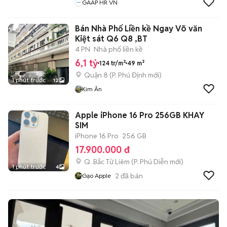
GAAP HR VN
Bán Nhà Phố Liền kề Ngay Võ văn
Kiệt sát Q6 Q8 ,BT
4 PN
Nhà phố liền kề
6,1 tỷ
124 tr/m²
49 m²
Quận 8
(
P. Phú Định
mới)
1 phút trước
12
Kim Ân
Apple iPhone 16 Pro 256GB KHAY
SIM
iPhone 16 Pro
256 GB
17.900.000 đ
Q. Bắc Từ Liêm
(
P. Phú Diễn
mới)
1 phút trước
4
2
đã bán
Gạo Apple