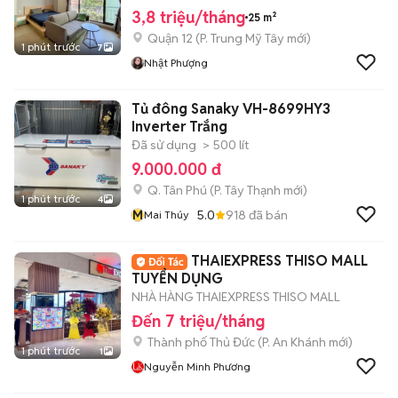
3,8 triệu/tháng
25 m²
Quận 12
(
P. Trung Mỹ Tây
mới)
1 phút trước
7
Nhật Phượng
Tủ đông Sanaky VH-8699HY3
Inverter Trắng
Đã sử dụng
> 500 lít
9.000.000 đ
Q. Tân Phú
(
P. Tây Thạnh
mới)
1 phút trước
4
M
5.0
918
đã bán
Mai Thúy
THAIEXPRESS THISO MALL
TUYỂN DỤNG
NHÀ HÀNG THAIEXPRESS THISO MALL
Đến 7 triệu/tháng
Thành phố Thủ Đức
(
P. An Khánh
mới)
1 phút trước
1
Nguyễn Minh Phương