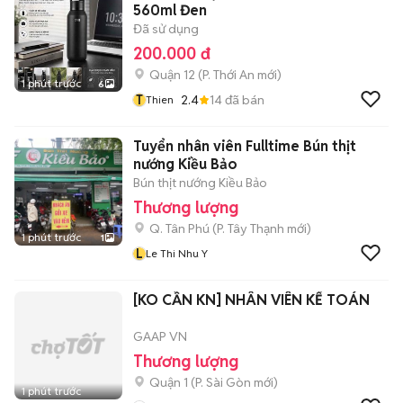
560ml Đen
Đã sử dụng
200.000 đ
Quận 12
(
P. Thới An
mới)
1 phút trước
6
T
2.4
14
đã bán
Thien
Tuyển nhân viên Fulltime Bún thịt
nướng Kiều Bảo
Bún thịt nướng Kiều Bảo
Thương lượng
Q. Tân Phú
(
P. Tây Thạnh
mới)
1 phút trước
1
L
Le Thi Nhu Y
[KO CẦN KN] NHÂN VIÊN KẾ TOÁN
GAAP VN
Thương lượng
Quận 1
(
P. Sài Gòn
mới)
1 phút trước