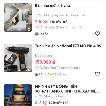
Bán nhà mới > 9 chủ
1 PN
Hướng Tây Bắc
Nhà ngõ, hẻm
2,5 tỷ
119 tr/m²
21 m²
Q. Gò Vấp
(
P. An Hội Tây
mới)
1 phút trước
3
Ngô Ân
Tua vít điện National EZT140 Pin 4.8V
Đã sử dụng
150.000 đ
Q. Tân Bình
(
P. Tân Hòa
mới)
1 phút trước
4
4.4
66
đã bán
A 5
NHỈNH 6TỶ DÒNG TIỀN
30TR/THÁNG CHÍNH CHỦ XÂY KIÊN
CỐ TÂM QUYẾT
6 PN
Nhà ngõ, hẻm
6,7 tỷ
160 tr/m²
42 m²