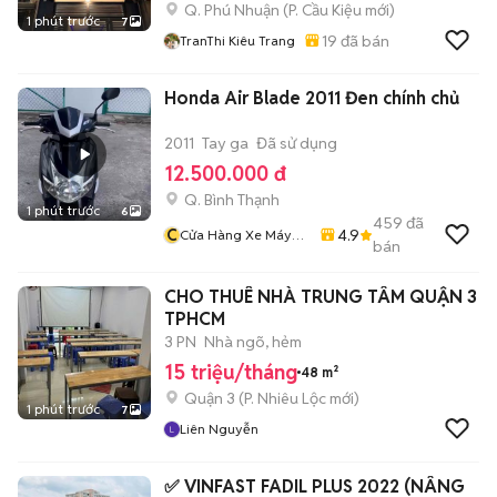
Q. Phú Nhuận
(
P. Cầu Kiệu
mới)
1 phút trước
7
19
đã bán
TranThi Kiêu Trang
Honda Air Blade 2011 Đen chính chủ
2011
Tay ga
Đã sử dụng
12.500.000 đ
Q. Bình Thạnh
1 phút trước
6
459
đã
C
4.9
Cửa Hàng Xe Máy
bán
Văn Vũ
CHO THUÊ NHÀ TRUNG TÂM QUẬN 3
TPHCM
3 PN
Nhà ngõ, hẻm
15 triệu/tháng
48 m²
Quận 3
(
P. Nhiêu Lộc
mới)
1 phút trước
7
Liên Nguyễn
✅ VINFAST FADIL PLUS 2022 (NÂNG