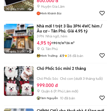
600.000 đ
Huyện Gia Lâm
35 giây trước
3
Minh Khánh Bùi
Nhà mới 1 trệt 3 lầu 3PN 4WC hẻm /
Âu cơ - Tân Phú. Giá 4.95 tỷ
3 PN
Nhà ngõ, hẻm
4,95 tỷ
190 tr/m²
26 m²
Q. Tân Phú
35 giây trước
9
M
4.9
28
đã bán
Minh Trường
Chó Phốc Sóc mini 2 tháng
Chó Phốc Sóc
Chó con (dưới 3 tháng tuổi)
999.000 đ
Quận 6
(
P. Phú Lâm
mới)
36 giây trước
6
10
đã bán
Tâm Nguyễn
CHÍNH CHỦ cho thuê nhà 4 tầng mới