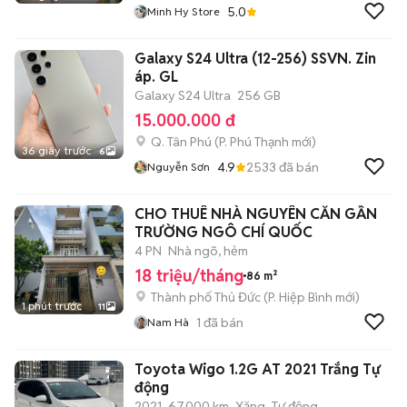
5.0
Minh Hy Store
Galaxy S24 Ultra (12-256) SSVN. Zin
áp. GL
Galaxy S24 Ultra
256 GB
15.000.000 đ
Q. Tân Phú
(
P. Phú Thạnh
mới)
36 giây trước
6
4.9
2533
đã bán
Nguyễn Sơn
CHO THUÊ NHÀ NGUYÊN CĂN GẦN
TRƯỜNG NGÔ CHÍ QUỐC
4 PN
Nhà ngõ, hẻm
18 triệu/tháng
86 m²
Thành phố Thủ Đức
(
P. Hiệp Bình
mới)
1 phút trước
11
1
đã bán
Nam Hà
Toyota Wigo 1.2G AT 2021 Trắng Tự
động
2021
67.000 km
Xăng
Tự động