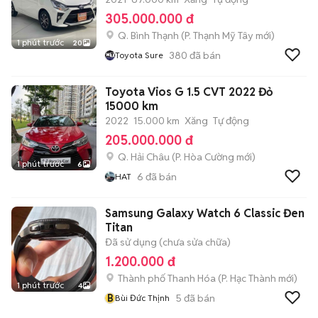
305.000.000 đ
Q. Bình Thạnh
(
P. Thạnh Mỹ Tây
mới)
1 phút trước
20
380
đã bán
Toyota Sure
Toyota Vios G 1.5 CVT 2022 Đỏ
15000 km
2022
15.000 km
Xăng
Tự động
205.000.000 đ
Q. Hải Châu
(
P. Hòa Cường
mới)
1 phút trước
6
6
đã bán
HAT
Samsung Galaxy Watch 6 Classic Đen
Titan
Đã sử dụng (chưa sửa chữa)
1.200.000 đ
Thành phố Thanh Hóa
(
P. Hạc Thành
mới)
1 phút trước
4
B
5
đã bán
Bùi Đức Thịnh