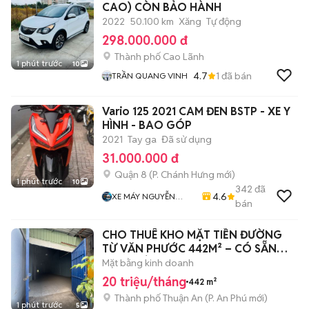
CAO) CÒN BẢO HÀNH
2022
50.100 km
Xăng
Tự động
298.000.000 đ
Thành phố Cao Lãnh
1 phút trước
10
4.7
1
đã bán
TRẦN QUANG VINH
Vario 125 2021 CAM ĐEN BSTP - XE Y
HÌNH - BAO GÓP
2021
Tay ga
Đã sử dụng
31.000.000 đ
Quận 8
(
P. Chánh Hưng
mới)
1 phút trước
10
342
đã
4.6
XE MÁY NGUYỄN
bán
MINH SƠN
CHO THUÊ KHO MẶT TIỀN ĐƯỜNG
TỪ VĂN PHƯỚC 442M² – CÓ SẴN
VĂN PHÒNG
Mặt bằng kinh doanh
20 triệu/tháng
442 m²
Thành phố Thuận An
(
P. An Phú
mới)
1 phút trước
5