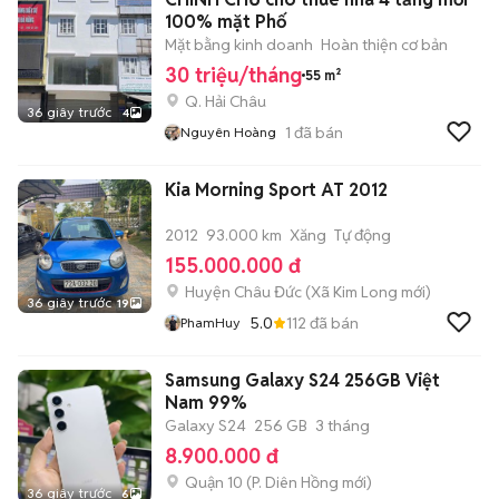
100% mặt Phố
Mặt bằng kinh doanh
Hoàn thiện cơ bản
30 triệu/tháng
55 m²
Q. Hải Châu
36 giây trước
4
1
đã bán
Nguyên Hoàng
Kia Morning Sport AT 2012
2012
93.000 km
Xăng
Tự động
155.000.000 đ
Huyện Châu Đức
(
Xã Kim Long
mới)
36 giây trước
19
5.0
112
đã bán
PhamHuy
Samsung Galaxy S24 256GB Việt
Nam 99%
Galaxy S24
256 GB
3 tháng
8.900.000 đ
Quận 10
(
P. Diên Hồng
mới)
36 giây trước
6