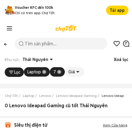
Voucher KFC đến 100k
Tải app
Chỉ có trên app Chợ Tốt
Khu vực:
Thái Nguyên
Xoá lọc
Laptop
7
Giá
Lọc
Chợ Tốt
Laptop
Lenovo
Lenovo Ideapad Gaming
Lenovo Ideapad 
0 Lenovo Ideapad Gaming cũ tốt Thái Nguyên
Siêu thị điện tử
Xem Cửa hàng