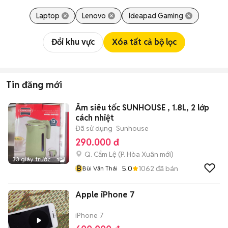
Laptop
Lenovo
Ideapad Gaming
Đổi khu vực
Xóa tất cả bộ lọc
Tin đăng mới
Ấm siêu tốc SUNHOUSE , 1.8L, 2 lớp
cách nhiệt
Đã sử dụng
Sunhouse
290.000 đ
Q. Cẩm Lệ
(
P. Hòa Xuân
mới)
33 giây trước
1
B
5.0
1062
đã bán
Bùi Văn Thái
Apple iPhone 7
iPhone 7