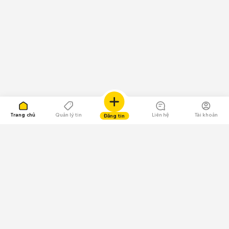
Trang chủ
Quản lý tin
Liên hệ
Tài khoản
Đăng tin
109.000 Bình chọn
Tải ứng dụng Chợ Tốt
Về Chợ Tốt
Quy chế sàn