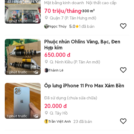
10x30m
Mặt bằng kinh doanh
Nội thất cao cấp
70 triệu/tháng
300 m²
Quận 7
(
P. Tân Hưng
mới)
1 phút trước
4
5.0
1
đã bán
Ngọc Thúy
Phuộc nhún Ohlins Vàng, Bạc, Đen
Hợp kim
650.000 đ
Q. Ninh Kiều
(
P. Tân An
mới)
Thảnh Lê
1 phút trước
1
Ốp lưng iPhone 11 Pro Max Xám Bền
Đã sử dụng (chưa sửa chữa)
20.000 đ
Q. Tây Hồ
1 phút trước
1
T
23
đã bán
Trần Việt Anh