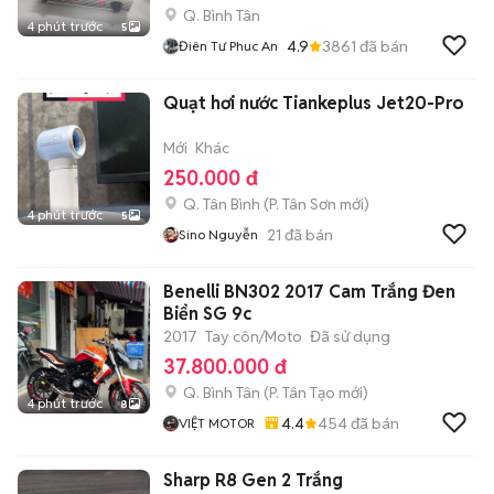
Q. Bình Tân
4 phút trước
5
4.9
3861
đã bán
Điên Tư Phuc An
Quạt hơi nước Tiankeplus Jet20-Pro
Mới
Khác
250.000 đ
Q. Tân Bình
(
P. Tân Sơn
mới)
4 phút trước
5
21
đã bán
Sino Nguyễn
Benelli BN302 2017 Cam Trắng Đen
Biển SG 9c
2017
Tay côn/Moto
Đã sử dụng
37.800.000 đ
Q. Bình Tân
(
P. Tân Tạo
mới)
4 phút trước
8
4.4
454
đã bán
VIỆT MOTOR
Sharp R8 Gen 2 Trắng