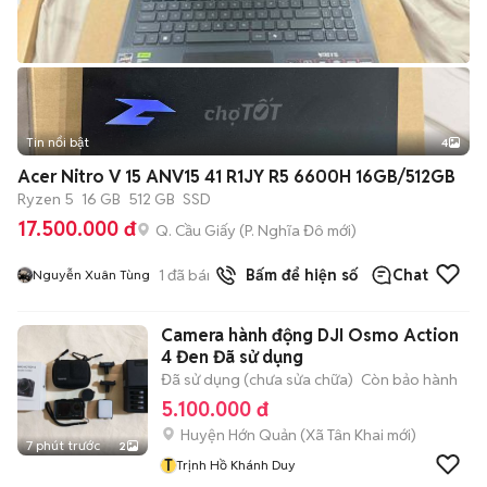
Tin nổi bật
4
Acer Nitro V 15 ANV15 41 R1JY R5 6600H 16GB/512GB
Ryzen 5
16 GB
512 GB
SSD
17.500.000 đ
Q. Cầu Giấy
(
P. Nghĩa Đô
mới)
1
đã bán
Bấm để hiện số
Chat
Nguyễn Xuân Tùng
Camera hành động DJI Osmo Action
4 Đen Đã sử dụng
Đã sử dụng (chưa sửa chữa)
Còn bảo hành
5.100.000 đ
Huyện Hớn Quản
(
Xã Tân Khai
mới)
7 phút trước
2
T
Trịnh Hồ Khánh Duy