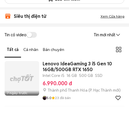
Siêu thị điện tử
Xem Cửa hàng
Tin có video
Tin mới nhất
Tất cả
Cá nhân
Bán chuyên
Lenovo IdeaGaming 3 i5 Gen 10
16GB/500GB RTX 1650
Intel Core i5
16 GB
500 GB
SSD
6.990.000 đ
Thành phố Thanh Hóa
(
P. Hạc Thành
mới)
7 ngày trước
5.0
23
đã bán