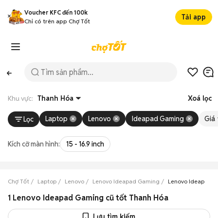
Voucher KFC đến 100k
Tải app
Chỉ có trên app Chợ Tốt
Khu vực:
Thanh Hóa
Xoá lọc
Laptop
Lenovo
Ideapad Gaming
Giá
Lọc
Kích cỡ màn hình:
15 - 16.9 inch
Chợ Tốt
Laptop
Lenovo
Lenovo Ideapad Gaming
Lenovo Ideapad 
1 Lenovo Ideapad Gaming cũ tốt Thanh Hóa
Lưu tìm kiếm