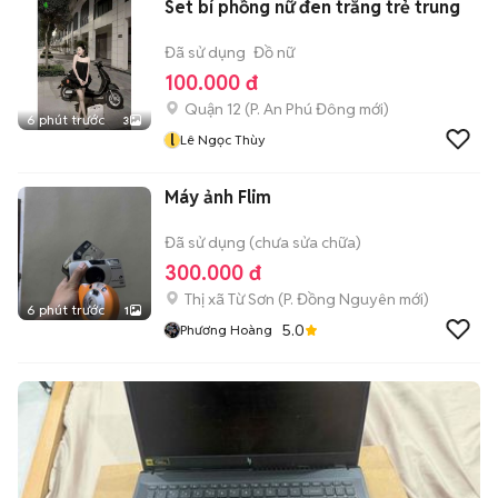
Set bí phồng nữ đen trắng trẻ trung
Đã sử dụng
Đồ nữ
100.000 đ
Quận 12
(
P. An Phú Đông
mới)
6 phút trước
3
l
Lê Ngọc Thùy
Máy ảnh Flim
Đã sử dụng (chưa sửa chữa)
300.000 đ
Thị xã Từ Sơn
(
P. Đồng Nguyên
mới)
6 phút trước
1
5.0
Phương Hoàng