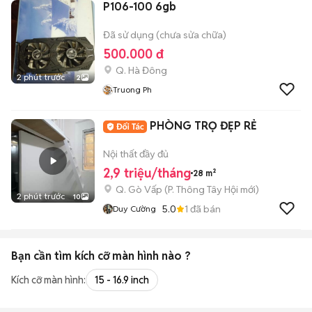
P106-100 6gb
Đã sử dụng (chưa sửa chữa)
500.000 đ
Q. Hà Đông
2 phút trước
2
Truong Ph
PHÒNG TRỌ ĐẸP RẺ
Nội thất đầy đủ
2,9 triệu/tháng
28 m²
Q. Gò Vấp
(
P. Thông Tây Hội
mới)
2 phút trước
10
5.0
1
đã bán
Duy Cường
Bạn cần tìm
kích cỡ màn hình
nào ?
Kích cỡ màn hình:
15 - 16.9 inch