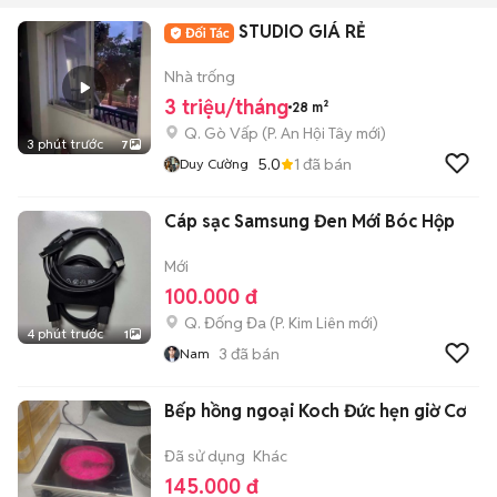
STUDIO GIÁ RẺ
Nhà trống
3 triệu/tháng
28 m²
Q. Gò Vấp
(
P. An Hội Tây
mới)
3 phút trước
7
5.0
1
đã bán
Duy Cường
Cáp sạc Samsung Đen Mới Bóc Hộp
Mới
100.000 đ
Q. Đống Đa
(
P. Kim Liên
mới)
4 phút trước
1
3
đã bán
Nam
Bếp hồng ngoại Koch Đức hẹn giờ Cơ
Đã sử dụng
Khác
145.000 đ