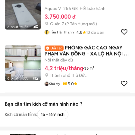
Aquos V
256 GB
Hết bảo hành
3.750.000 đ
Quận 7
(
P. Tân Hưng
mới)
6 phút trước
4
T
4.8
13
đã bán
Trần Hải Thanh
PHÒNG GÁC CAO NGAY
PHẠM VĂN ĐỒNG - XA LỘ HÀ NỘI -
ĐẠI HỌC KIẾN TRÚC
Nội thất đầy đủ
4,2 triệu/tháng
35 m²
Thành phố Thủ Đức
6 phút trước
5
5.0
Khả Vy
Bạn cần tìm
kích cỡ màn hình
nào ?
Kích cỡ màn hình:
15 - 16.9 inch