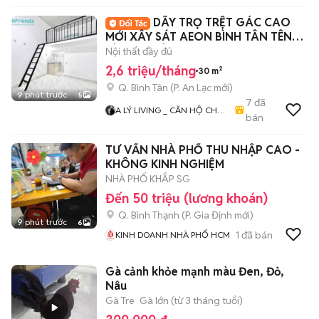
DÃY TRỌ TRỆT GÁC CAO
MỚI XÂY SÁT AEON BÌNH TÂN TÊN
LỬA MỚI TỈNH LỘ 10
Nội thất đầy đủ
2,6 triệu/tháng
30 m²
Q. Bình Tân
(
P. An Lạc
mới)
9 phút trước
5
7
đã
A LÝ LIVING _ CĂN HỘ CHO
bán
THUÊ TP.HCM - PHÒNG TRỌ
- MBKD - KIOT - CHDV -
TƯ VẤN NHÀ PHỐ THU NHẬP CAO -
CHUNG CƯ - NHÀ Ở
KHÔNG KINH NGHIỆM
NHÀ PHỐ KHẮP SG
Đến 50 triệu (lương khoán)
Q. Bình Thạnh
(
P. Gia Định
mới)
9 phút trước
6
1
đã bán
KINH DOANH NHÀ PHỐ HCM
Gà cảnh khỏe mạnh màu Đen, Đỏ,
Nâu
Gà Tre
Gà lớn (từ 3 tháng tuổi)