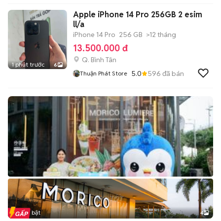
Apple iPhone 14 Pro 256GB 2 esim
ll/a
iPhone 14 Pro
256 GB
>12 tháng
13.500.000 đ
Q. Bình Tân
1 phút trước
6
5.0
596
đã bán
Thuận Phát Store
Tin nổi bật
4