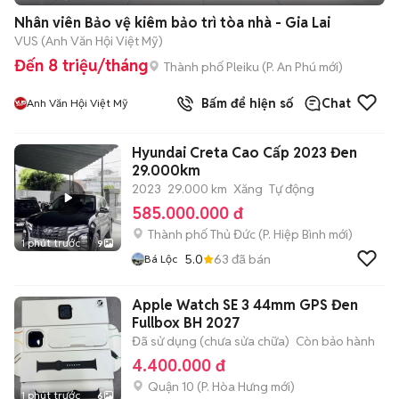
Nhân viên Bảo vệ kiêm bảo trì tòa nhà - Gia Lai
VUS (Anh Văn Hội Việt Mỹ)
Đến 8 triệu/tháng
Thành phố Pleiku
(
P. An Phú
mới)
Bấm để hiện số
Chat
Anh Văn Hội Việt Mỹ
Hyundai Creta Cao Cấp 2023 Đen
29.000km
2023
29.000 km
Xăng
Tự động
585.000.000 đ
Thành phố Thủ Đức
(
P. Hiệp Bình
mới)
1 phút trước
9
5.0
63
đã bán
Bá Lộc
Apple Watch SE 3 44mm GPS Đen
Fullbox BH 2027
Đã sử dụng (chưa sửa chữa)
Còn bảo hành
4.400.000 đ
Quận 10
(
P. Hòa Hưng
mới)
1 phút trước
6