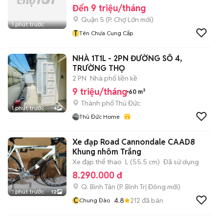
Đến 9 triệu/tháng
Quận 5
(
P. Chợ Lớn
mới)
1 phút trước
T
Tên Chưa Cung Cấp
NHÀ 1T1L - 2PN ĐƯỜNG SỐ 4,
TRƯỜNG THỌ
2 PN
Nhà phố liền kề
9 triệu/tháng
60 m²
Thành phố Thủ Đức
1 phút trước
4
Thủ Đức Home
Xe đạp Road Cannondale CAAD8
Khung nhôm Trắng
Xe đạp thể thao
L (55.5 cm)
Đã sử dụng
8.290.000 đ
Q. Bình Tân
(
P. Bình Trị Đông
mới)
1 phút trước
12
C
4.8
212
đã bán
Chung Đào