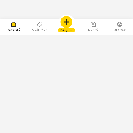
Trang chủ
Quản lý tin
Liên hệ
Tài khoản
Đăng tin
109.000 Bình chọn
Tải ứng dụng Chợ Tốt
Về Chợ Tốt
Quy chế sàn
Chính sách bảo mật
Giải quyết tranh chấp
CÔNG TY TNHH CHỢ TỐT - Người đại diện theo pháp luật:
Nguyễn Trọng Tấn; GPDKKD: 0312120782 do Sở KH & ĐT TP.HCM cấp ngày
11/01/2013;
GPMXH: 185/GP-BTTTT do Bộ Thông tin và Truyền thông
cấp ngày 09/07/2024 - Chịu trách nhiệm
nội dung: Trần Hoàng Ly.
Chính sách sử dụng