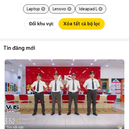
Laptop
Lenovo
Ideapad L
Đổi khu vực
Xóa tất cả bộ lọc
Tin đăng mới
Tin nổi bật
1