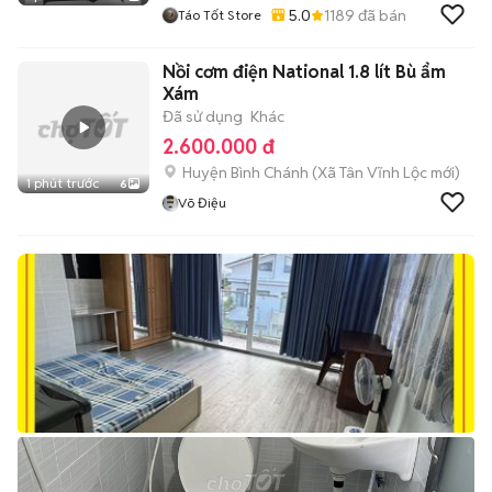
5.0
1189
đã bán
Táo Tốt Store
Nồi cơm điện National 1.8 lít Bù ẩm
Xám
Đã sử dụng
Khác
2.600.000 đ
Huyện Bình Chánh
(
Xã Tân Vĩnh Lộc
mới)
1 phút trước
6
Võ Điệu