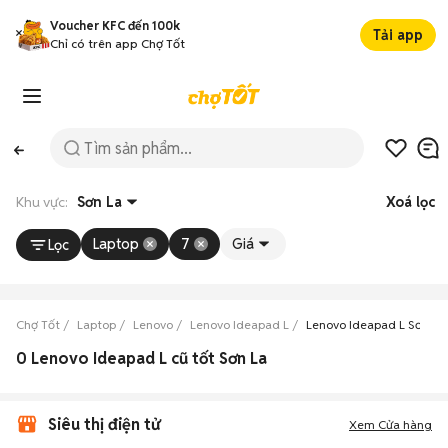
Voucher KFC đến 100k
Tải app
Chỉ có trên app Chợ Tốt
Khu vực:
Sơn La
Xoá lọc
Laptop
7
Giá
Lọc
Chợ Tốt
Laptop
Lenovo
Lenovo Ideapad L
Lenovo Ideapad L Sơn La
0 Lenovo Ideapad L cũ tốt Sơn La
Siêu thị điện tử
Xem Cửa hàng