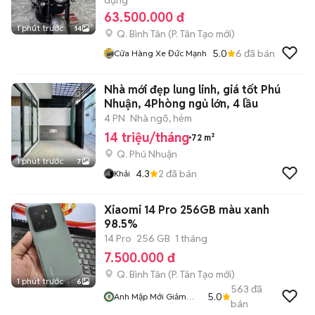
dụng
63.500.000 đ
1 phút trước
14
Q. Bình Tân
(
P. Tân Tạo
mới)
5.0
6
đã bán
Cửa Hàng Xe Đức Mạnh
Nhà mới đẹp lung linh, giá tốt Phú
Nhuận, 4Phòng ngủ lớn, 4 lầu
4 PN
Nhà ngõ, hẻm
14 triệu/tháng
72 m²
Q. Phú Nhuận
1 phút trước
7
4.3
2
đã bán
Khải
Xiaomi 14 Pro 256GB màu xanh
98.5%
14 Pro
256 GB
1 tháng
7.500.000 đ
Q. Bình Tân
(
P. Tân Tạo
mới)
1 phút trước
6
563
đã
5.0
Anh Mập Mới Giảm
bán
Cân