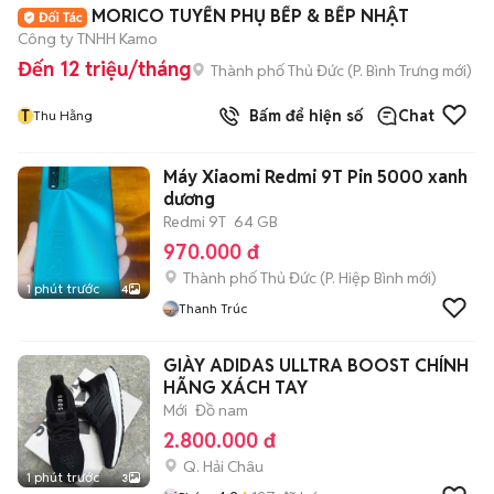
MORICO TUYỂN PHỤ BẾP & BẾP NHẬT
Công ty TNHH Kamo
Đến 12 triệu/tháng
Thành phố Thủ Đức
(
P. Bình Trưng
mới)
T
Bấm để hiện số
Chat
Thu Hằng
Máy Xiaomi Redmi 9T Pin 5000 xanh
dương
Redmi 9T
64 GB
970.000 đ
Thành phố Thủ Đức
(
P. Hiệp Bình
mới)
1 phút trước
4
Thanh Trúc
GIÀY ADIDAS ULLTRA BOOST CHÍNH
HÃNG XÁCH TAY
Mới
Đồ nam
2.800.000 đ
Q. Hải Châu
1 phút trước
3