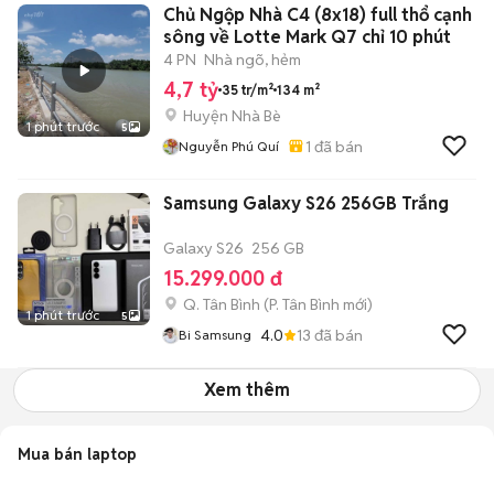
Chủ Ngộp Nhà C4 (8x18) full thổ cạnh
sông về Lotte Mark Q7 chỉ 10 phút
4 PN
Nhà ngõ, hẻm
4,7 tỷ
35 tr/m²
134 m²
Huyện Nhà Bè
1 phút trước
5
1
đã bán
Nguyễn Phú Quí
Samsung Galaxy S26 256GB Trắng
Galaxy S26
256 GB
15.299.000 đ
Q. Tân Bình
(
P. Tân Bình
mới)
1 phút trước
5
4.0
13
đã bán
Bi Samsung
Xem thêm
Mua bán laptop