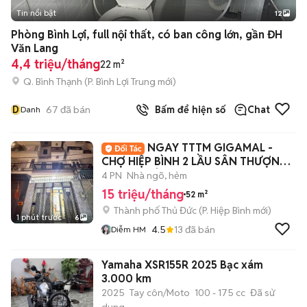
Tin nổi bật
12
+
2
Phòng Bình Lợi, full nội thất, có ban công lớn, gần ĐH
Văn Lang
4,4 triệu/tháng
22 m²
Q. Bình Thạnh
(
P. Bình Lợi Trung
mới)
D
67
đã bán
Bấm để hiện số
Chat
Danh
NGAY TTTM GIGAMAL -
CHỢ HIỆP BÌNH 2 LẦU SÂN THƯỢNG
4PN 3WC Ở + VPCTY
4 PN
Nhà ngõ, hẻm
15 triệu/tháng
52 m²
Thành phố Thủ Đức
(
P. Hiệp Bình
mới)
1 phút trước
6
4.5
13
đã bán
Diễm HM
Yamaha XSR155R 2025 Bạc xám
3.000 km
2025
Tay côn/Moto
100 - 175 cc
Đã sử