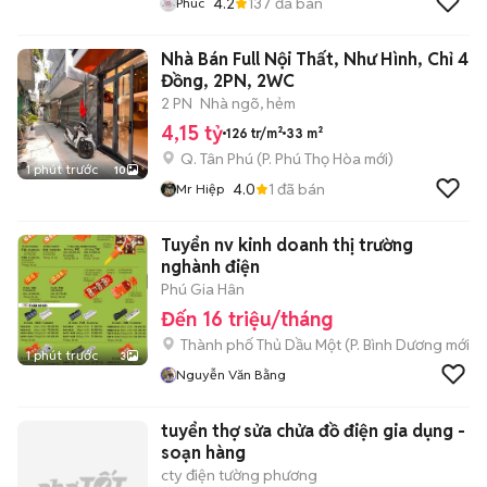
4.2
137
đã bán
Phúc
Nhà Bán Full Nội Thất, Như Hình, Chỉ 4
Đồng, 2PN, 2WC
2 PN
Nhà ngõ, hẻm
4,15 tỷ
126 tr/m²
33 m²
Q. Tân Phú
(
P. Phú Thọ Hòa
mới)
1 phút trước
10
4.0
1
đã bán
Mr Hiệp
Tuyển nv kinh doanh thị trường
nghành điện
Phú Gia Hân
Đến 16 triệu/tháng
Thành phố Thủ Dầu Một
(
P. Bình Dương
mới)
1 phút trước
3
Nguyễn Văn Bằng
tuyển thợ sửa chửa đồ điện gia dụng -
soạn hàng
cty điện tường phương