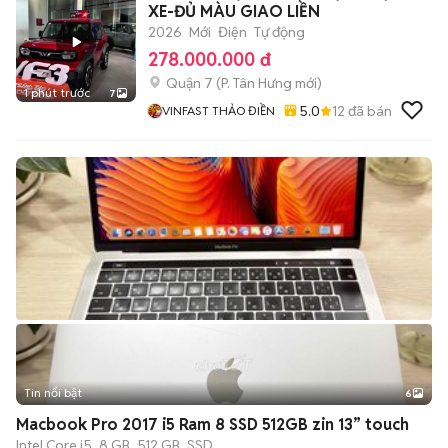
XE-ĐỦ MÀU GIAO LIỀN
2026
Mới
Điện
Tự động
278.000.000 đ
Quận 7
(
P. Tân Hưng
mới)
1 phút trước
7
5.0
12
đã bán
VINFAST THẢO ĐIỀN
Tin nổi bật
6
+
2
Macbook Pro 2017 i5 Ram 8 SSD 512GB zin 13” touch
Intel Core i5
8 GB
512 GB
SSD