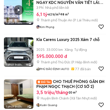
NGAY KDC NGUYỄN VĂN TIẾT LÁI
THIÊU
3 PN
Nhà phố liền kề
6,1 tỷ
62 tr/m²
98 m²
Thành phố Thuận An
(
P. Lái Thiêu
mới)
1 phút trước
11
Kim Phụng
Kia Carens Luxury 2025 Xám 7 chỗ
2025
33.000 km
Xăng
Tự động
595.000.000 đ
Thành phố Thủ Đức
(
P. Hiệp Bình
mới)
1 phút trước
15
77
đã bán
PHÚ BẢO ĐỊNH AUTO
CHO THUÊ PHÒNG GẦN ĐH
PHẠM NGỌC THẠCH (CƠ SỞ 2)
3,5 triệu/tháng
20 m²
Huyện Bình Chánh
(
Xã Tân Nhựt
mới)
Xuân Quang
1 phút trước
3