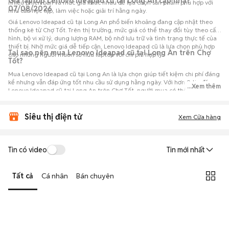
Giá laptop Lenovo Ideapad cũ tại Long An cập nhật
nhiều phiên bản và mức giá khác nhau để lựa chọn sản phẩm phù hợp với
07/08/2026
nhu cầu học tập, làm việc hoặc giải trí hằng ngày.
Giá Lenovo Ideapad cũ tại Long An phổ biến khoảng đang cập nhật theo
thống kê từ Chợ Tốt. Trên thị trường, mức giá có thể thay đổi tùy theo cấu
hình, bộ vi xử lý, dung lượng RAM, bộ nhớ lưu trữ và tình trạng thực tế của
thiết bị. Nhờ mức giá dễ tiếp cận, Lenovo Ideapad cũ là lựa chọn phù hợp
Tại sao nên mua Lenovo Ideapad cũ tại Long An trên Chợ
cho những người muốn sở hữu laptop với chi phí hợp lý.
Tốt?
Mua Lenovo Ideapad cũ tại Long An là lựa chọn giúp tiết kiệm chi phí đáng
kể nhưng vẫn đáp ứng tốt nhu cầu sử dụng hằng ngày. Với hơn 0 tin đăng
...Xem thêm
Lenovo Ideapad cũ tại Long An trên Chợ Tốt, người mua có thể dễ dàng
tham khảo nhiều mức giá và tình trạng máy khác nhau để lựa chọn sản
phẩm phù hợp với nhu cầu và ngân sách.
Siêu thị điện tử
Xem Cửa hàng
Tin có video
Tin mới nhất
Tất cả
Cá nhân
Bán chuyên