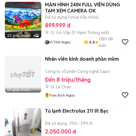
MÀN HÌNH 24IN FULL VIỀN DÙNG
TẠM XEM CAMERA OK
Đã sử dụng (chưa sửa chữa)
899.999 đ
Q. Gò Vấp
(
P. Hạnh Thông
mới)
22 giây trước
4
1180
đã
4.8
Vi Tính Ngọc
bán
Trang
Nhân viên kinh doanh phần mềm
Công ty cổ phần Công nghệ Sapo
Đến 8 triệu/tháng
Q. Lê Chân
23 giây trước
T
Tran Bich Ngoc
Tủ lạnh Electrolux 211 lít Bạc
Đã sử dụng
200 - 299 lít
2.050.000 đ