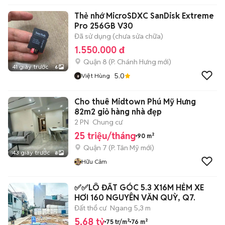
Thẻ nhớ MicroSDXC SanDisk Extreme
Pro 256GB V30
Đã sử dụng (chưa sửa chữa)
1.550.000 đ
Quận 8
(
P. Chánh Hưng
mới)
41 giây trước
6
5.0
Việt Hùng
Cho thuê Midtown Phú Mỹ Hưng
82m2 giỏ hàng nhà đẹp
2 PN
Chung cư
25 triệu/tháng
90 m²
Quận 7
(
P. Tân Mỹ
mới)
43 giây trước
8
Hữu Cảm
✅✅LÔ ĐẤT GÓC 5.3 X16M HẺM XE
HƠI 160 NGUYÊN VĂN QUỲ, Q7.
Đất thổ cư
Ngang 5,3 m
5,68 tỷ
75 tr/m²
76 m²