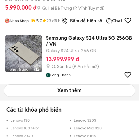
5.990.000 đ
Q. Hai Bà Trưng
(
P. Vĩnh Tuy
mới)
5.0
23
đã bán
Bấm để hiện số
Chat
Akiba Shop
Samsung Galaxy S24 Ultra 5G 256GB
/ VN
Galaxy S24 Ultra
256 GB
13.999.999 đ
Q. Sơn Trà
(
P. An Hải
mới)
1 phút trước
5
Long Thành
Xem thêm
Các từ khóa phổ biến
Lenovo 130
Lenovo 320S
Lenovo 100 14Ibr
Lenovo Miix 320
Lenovo Z470
Lenovo 81H6