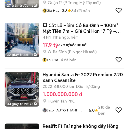
Quận 12
(
P. Trung Mỹ Tây
mới)
27 giây trước
2
G
3.8
84
đã bán
Gia Huy
💥 Cắt Lỗ Hiếm Có Ba Đình – 100m²
Mặt Tiền 7m – Giá Chỉ Hơn 17 Tỷ –
Chủ
4 PN
Nhà ngõ, hẻm
17,9 tỷ
179 tr/m²
100 m²
Q. Ba Đình
(
P. Ngọc Hà
mới)
32 giây trước
6
T
4
đã bán
Thu Hà
Hyundai Santa Fe 2022 Premium 2.2D
xanh Cavansite
2022
68.000 km
Dầu
Tự động
1.000.000.000 đ
Huyện Tân Phú
34 giây trước
20
218
đã
5.0
Salon AUTO THÀNH
bán
TRUNG Đồng Nai
Realfit F1 Tai nghe không dây Hồng