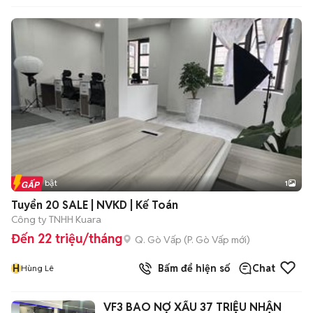
Tin nổi bật
1
Tuyển 20 SALE | NVKD | Kế Toán
Công ty TNHH Kuara
Đến 22 triệu/tháng
Q. Gò Vấp
(
P. Gò Vấp
mới)
H
Bấm để hiện số
Chat
Hùng Lê
VF3 BAO NỢ XẤU 37 TRIỆU NHẬN