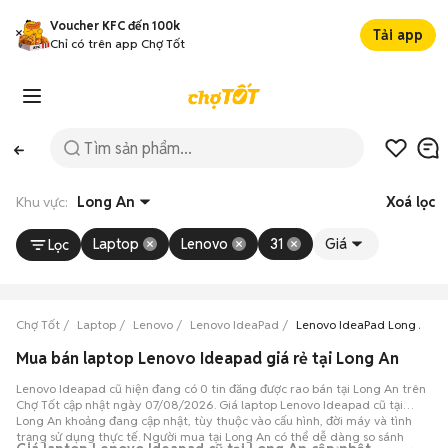
Voucher KFC đến 100k
Tải app
Chỉ có trên app Chợ Tốt
Khu vực:
Long An
Xoá lọc
Laptop
Lenovo
31
Giá
Lọc
Chợ Tốt
Laptop
Lenovo
Lenovo IdeaPad
Lenovo IdeaPad Long An
Mua bán laptop Lenovo Ideapad giá rẻ tại Long An
Lenovo Ideapad cũ hiện đang có 0 tin đăng được rao bán tại Long An trên
Chợ Tốt cập nhật ngày 07/08/2026. Giá laptop Lenovo Ideapad cũ tại
Long An khoảng đang cập nhật, tùy thuộc vào cấu hình, đời máy và tình
trạng sử dụng thực tế. Người mua tại Long An có thể dễ dàng so sánh