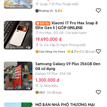
Quận 7
(
P. Phú Thuận
mới)
43 giây trước
3
5.0
Phương Vũ
Xiaomi 17 Pro Max Snap 8
Elite Gen 5 | 𝐆Ó𝐏 𝐎𝐍𝐋𝐈𝐍𝐄
17 Pro Max
512 GB
Còn bảo hành
19.690.000 đ
Q. Gò Vấp
(
P. Hạnh Thông
mới)
43 giây trước
6
4.7
412
đã bán
Cửa Hàng Vio Store
Samsung Galaxy S9 Plus 256GB Đen
Đã sử dụng
Galaxy S9 Plus
256 GB
1.300.000 đ
Q. Ninh Kiều
1 phút trước
6
H
26
đã bán
HBO
MỞ BÁN NHÀ PHỐ THƯƠNG MẠI