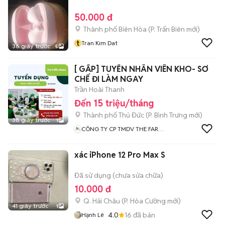
50.000 đ
Thành phố Biên Hòa
(
P. Trấn Biên
mới)
t
Tran Kim Dat
36 giây trước
5
[ GẤP] TUYỂN NHÂN VIÊN KHO- SƠ
CHẾ ĐI LÀM NGAY
Trần Hoài Thanh
Đến 15 triệu/tháng
Thành phố Thủ Đức
(
P. Bình Trưng
mới)
38 giây trước
1
CÔNG TY CP TMDV THE FARM
HOUSE
xác iPhone 12 Pro Max S
Đã sử dụng (chưa sửa chữa)
10.000 đ
Q. Hải Châu
(
P. Hòa Cường
mới)
41 giây trước
1
4.0
16
đã bán
Hạnh Lê