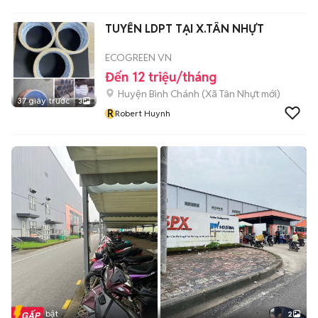
TUYỂN LDPT TẠI X.TÂN NHỰT
ECOGREEN VN
Đến 12 triệu/tháng
Huyện Bình Chánh
(
Xã Tân Nhựt
mới)
37 giây trước
3
R
Robert Huynh
Tin nổi bật
2