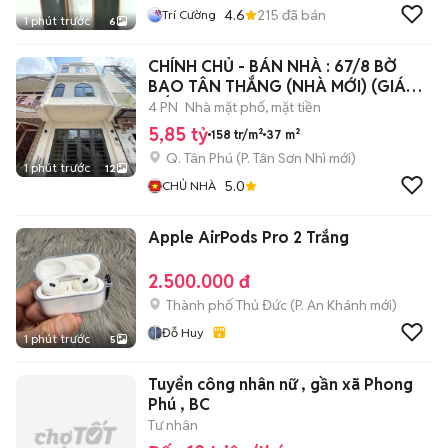
4.6
215
đã bán
Trí Cường
1 phút trước
6
CHÍNH CHỦ - BÁN NHÀ : 67/8 BỜ
BAO TÂN THẮNG (NHÀ MỚI) (GIÁ
TỐT)
4 PN
Nhà mặt phố, mặt tiền
5,85 tỷ
158 tr/m²
37 m²
Q. Tân Phú
(
P. Tân Sơn Nhì
mới)
1 phút trước
12
5.0
CHỦ NHÀ
Apple AirPods Pro 2 Trắng
2.500.000 đ
Thành phố Thủ Đức
(
P. An Khánh
mới)
Đỗ Huy
1 phút trước
5
Tuyển công nhân nữ , gần xã Phong
Phú , BC
Tư nhân