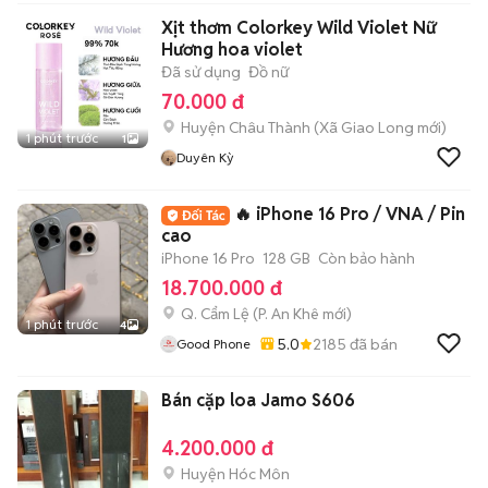
Xịt thơm Colorkey Wild Violet Nữ
Hương hoa violet
Đã sử dụng
Đồ nữ
70.000 đ
Huyện Châu Thành
(
Xã Giao Long
mới)
1 phút trước
1
Duyên Kỳ
🔥 iPhone 16 Pro / VNA / Pin
cao
iPhone 16 Pro
128 GB
Còn bảo hành
18.700.000 đ
Q. Cẩm Lệ
(
P. An Khê
mới)
1 phút trước
4
5.0
2185
đã bán
Good Phone
Bán cặp loa Jamo S606
4.200.000 đ
Huyện Hóc Môn