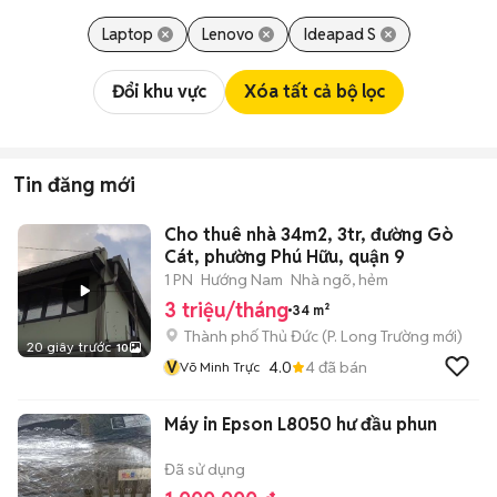
Laptop
Lenovo
Ideapad S
Đổi khu vực
Xóa tất cả bộ lọc
Tin đăng mới
Cho thuê nhà 34m2, 3tr, đường Gò
Cát, phường Phú Hữu, quận 9
1 PN
Hướng Nam
Nhà ngõ, hẻm
3 triệu/tháng
34 m²
Thành phố Thủ Đức
(
P. Long Trường
mới)
20 giây trước
10
V
4.0
4
đã bán
Võ Minh Trực
Máy in Epson L8050 hư đầu phun
Đã sử dụng