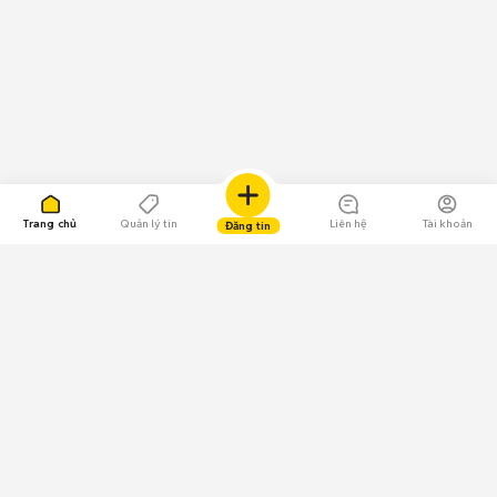
Trang chủ
Quản lý tin
Liên hệ
Tài khoản
Đăng tin
109.000 Bình chọn
Tải ứng dụng Chợ Tốt
Về Chợ Tốt
Quy chế sàn
Chính sách bảo mật
Giải quyết tranh chấp
CÔNG TY TNHH CHỢ TỐT - Người đại diện theo pháp luật: