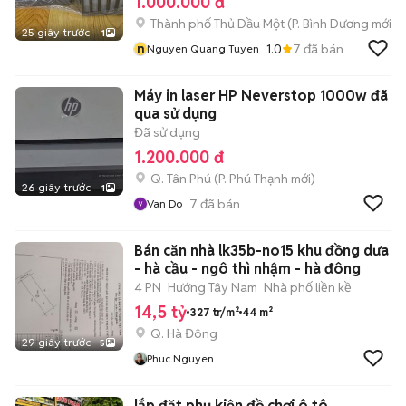
1.000.000 đ
Thành phố Thủ Dầu Một
(
P. Bình Dương
mới)
25 giây trước
1
n
1.0
7
đã bán
Nguyen Quang Tuyen
Máy in laser HP Neverstop 1000w đã
qua sử dụng
Đã sử dụng
1.200.000 đ
Q. Tân Phú
(
P. Phú Thạnh
mới)
26 giây trước
1
7
đã bán
Van Do
Bán căn nhà lk35b-no15 khu đồng dưa
- hà cầu - ngô thì nhậm - hà đông
4 PN
Hướng Tây Nam
Nhà phố liền kề
14,5 tỷ
327 tr/m²
44 m²
Q. Hà Đông
29 giây trước
5
Phuc Nguyen
lắp đặt phụ kiện đồ chơi ô tô