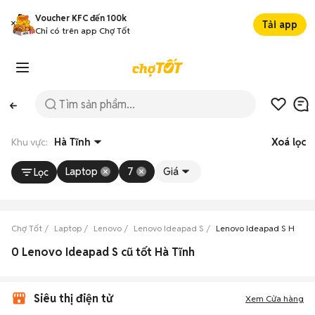
Voucher KFC đến 100k
Tải app
Chỉ có trên app Chợ Tốt
Khu vực:
Hà Tĩnh
Xoá lọc
Laptop
7
Giá
Lọc
Chợ Tốt
Laptop
Lenovo
Lenovo Ideapad S
Lenovo Ideapad S Hà Tĩn
0 Lenovo Ideapad S cũ tốt Hà Tĩnh
Siêu thị điện tử
Xem Cửa hàng