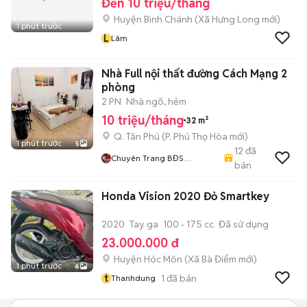
Đến 10 triệu/tháng
Huyện Bình Chánh
(
Xã Hưng Long
mới)
1 phút trước
L
Lâm
Nhà Full nội thất đường Cách Mạng 2
phòng
2 PN
Nhà ngõ, hẻm
10 triệu/tháng
32 m²
Q. Tân Phú
(
P. Phú Thọ Hòa
mới)
1 phút trước
5
12
đã
Chuyên Trang BĐS
bán
Nhabanchinhchu
Honda Vision 2020 Đỏ Smartkey
2020
Tay ga
100 - 175 cc
Đã sử dụng
23.000.000 đ
Huyện Hóc Môn
(
Xã Bà Điểm
mới)
1 phút trước
6
t
1
đã bán
Thanhdung