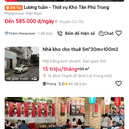
Lương tuần - Thời vụ Kho Tân Phú Trung
Manpower Việt Nam
Đến 585.000 đ/ngày
Huyện Củ Chi
1
đã bán
Bấm để hiện số
Chat
Thêm Manpower
Nhà kho cho thuê 5m*20m=100m2
Mặt bằng kinh doanh
Bàn giao thô
15 triệu/tháng
100 m²
Q. Bình Thạnh
(
P. Bình Lợi Trung
mới)
42 giây trước
6
5.0
46
đã bán
Trọng