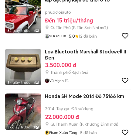
phuocloiauto
Đến 15 triệu/tháng
Q. Tân Phú
(
P. Tân Sơn Nhì
mới)
32 giây trước
1
5.0
12
đã bán
SHOP LUX
Loa Bluetooth Marshall Stockwell II
Đen
3.500.000 đ
Thành phố Rạch Giá
Vũ Mạnh Tú
34 giây trước
4
Honda SH Mode 2014 Đỏ 75166 km
2014
Tay ga
Đã sử dụng
22.000.000 đ
Q. Thanh Xuân
(
P. Khương Đình
mới)
37 giây trước
2
P
8
đã bán
Phạm Xuân Tùng