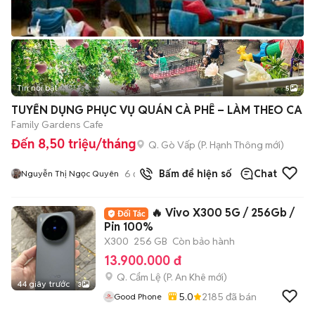
Tin nổi bật
5
TUYỂN DỤNG PHỤC VỤ QUÁN CÀ PHÊ – LÀM THEO CA
Family Gardens Cafe
Đến 8,50 triệu/tháng
Q. Gò Vấp
(
P. Hạnh Thông
mới)
6
đã bán
Bấm để hiện số
Chat
Nguyễn Thị Ngọc Quyên
🔥 Vivo X300 5G / 256Gb /
Pin 100%
X300
256 GB
Còn bảo hành
13.900.000 đ
Q. Cẩm Lệ
(
P. An Khê
mới)
44 giây trước
3
5.0
2185
đã bán
Good Phone