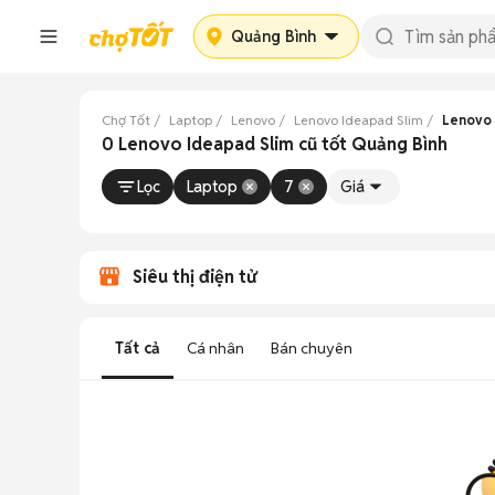
Quảng Bình
Chợ Tốt
Laptop
Lenovo
Lenovo Ideapad Slim
Lenovo 
0 Lenovo Ideapad Slim cũ tốt Quảng Bình
Lọc
Laptop
7
Giá
Siêu thị điện tử
Tất cả
Cá nhân
Bán chuyên