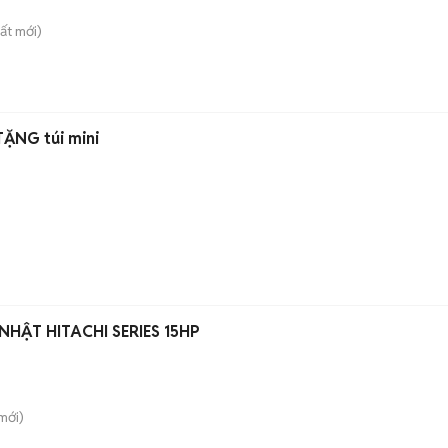
ất
mới)
TẶNG túi mini
NHẬT HITACHI SERIES 15HP
mới)