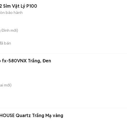
2 Sim Vật Lý P100
òn bảo hành
g Đình
mới)
ã bán
o fx-580VNX Trắng, Đen
ai
mới)
 HOUSE Quartz Trắng Mạ vàng