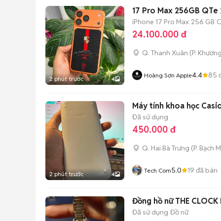
17 Pro Max 256GB QTe 
iPhone 17 Pro Max
256 GB
C
24.100.000 đ
Q. Thanh Xuân
(
P. Khươn
4.4
85
đ
Hoàng Sơn Apple
2 phút trước
4
Máy tính khoa học Casi
Đã sử dụng
450.000 đ
Q. Hai Bà Trưng
(
P. Bạch M
5.0
19
đã bán
Tech Com
2 phút trước
4
Đồng hồ nữ THE CLOCK
Đã sử dụng
Đồ nữ