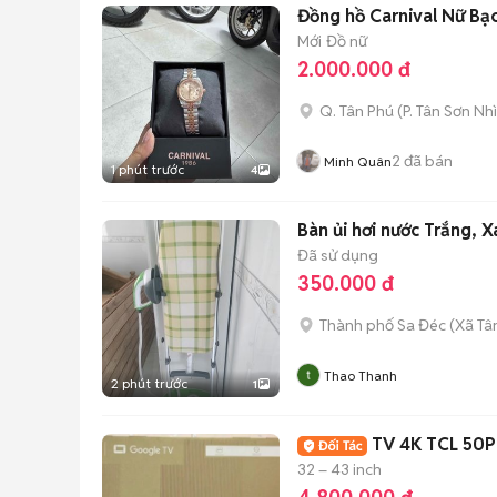
Đồng hồ Carnival Nữ Bạ
Mới
Đồ nữ
2.000.000 đ
Q. Tân Phú
(
P. Tân Sơn Nhì
2
đã bán
Minh Quân
1 phút trước
4
Bàn ủi hơi nước Trắng, X
Đã sử dụng
350.000 đ
Thành phố Sa Đéc
(
Xã Tâ
Thao Thanh
2 phút trước
1
TV 4K TCL 50P
32 – 43 inch