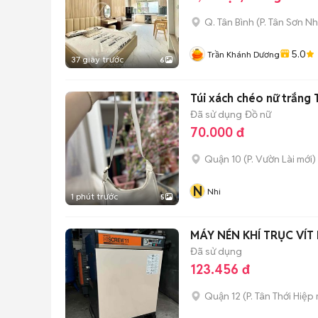
Q. Tân Bình
(
P. Tân Sơn Nh
5.0
Trần Khánh Dương
37 giây trước
6
Túi xách chéo nữ trắng 
Đã sử dụng
Đồ nữ
70.000 đ
Quận 10
(
P. Vườn Lài
mới)
N
Nhi
1 phút trước
5
MÁY NÉN KHÍ TRỤC VÍT 
Đã sử dụng
123.456 đ
Quận 12
(
P. Tân Thới Hiệp