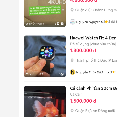
4.800.000 đ
Quận 8
(
P. Chánh Hưng
mớ
4.1
4
đã 
Nguyen Nguyen
2 phút trước
3
Huawei Watch Fit 4 Đen
Đã sử dụng (chưa sửa chữa)
1.300.000 đ
Thành phố Thủ Đức
(
P. L
N
5.0
1
Nguyễn Thùy Dương
2 phút trước
3
Cá cảnh Phi tần 30cm Đ
Cá Cảnh
1.500.000 đ
Quận 5
(
P. An Đông
mới)