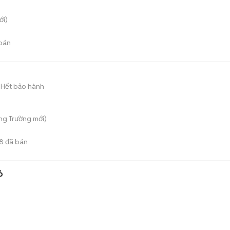
i)
bán
Hết bảo hành
ong Trường
mới)
8
đã bán
ỏ