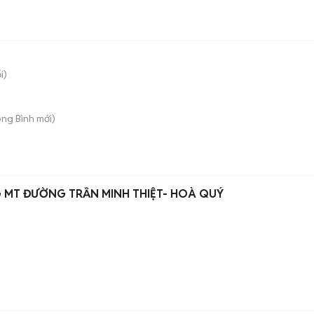
i)
ong Bình
mới)
 MT ĐƯỜNG TRẦN MINH THIỆT- HOÀ QUÝ