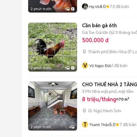
4.0
73
đã bán
Hạ Vũ
2 phút trước
1
Cần bán gà 6th
Gà Tre
Gà lớn (từ 3 tháng tuổ
500.000 đ
Thành phố Biên Hòa
(
P. L
V
1
đã bán
Vũ Ngọc Đức
2 phút trước
1
CHO THUÊ NHÀ 2 TẦNG
3 PN
Nhà mặt phố, mặt tiền
8 triệu/tháng
170 m²
Q. Ngũ Hành Sơn
T
5.0
7
đã bán
Thanh Thảo
2 phút trước
4