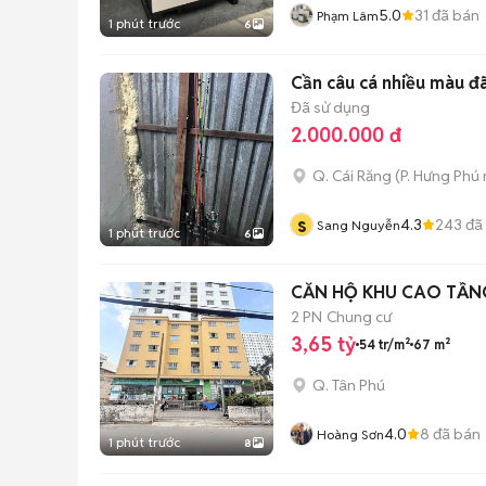
5.0
31
đã bán
Phạm Lâm
1 phút trước
6
Cần câu cá nhiều màu đ
Đã sử dụng
2.000.000 đ
Q. Cái Răng
(
P. Hưng Phú
s
4.3
243
đã
Sang Nguyễn
1 phút trước
6
CĂN HỘ KHU CAO TẦNG 
2 PN
Chung cư
3,65 tỷ
54 tr/m²
67 m²
Q. Tân Phú
4.0
8
đã bán
Hoàng Sơn
1 phút trước
8