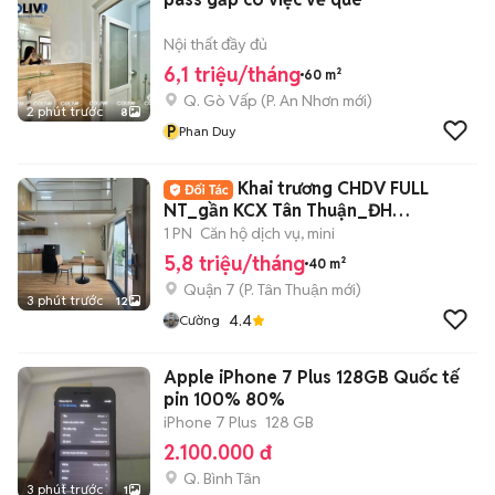
Nội thất đầy đủ
6,1 triệu/tháng
60 m²
Q. Gò Vấp
(
P. An Nhơn
mới)
2 phút trước
8
P
Phan Duy
Khai trương CHDV FULL
NT_gần KCX Tân Thuận_ĐH
UFM_KDC Nam Long New100%
1 PN
Căn hộ dịch vụ, mini
5,8 triệu/tháng
40 m²
Quận 7
(
P. Tân Thuận
mới)
3 phút trước
12
4.4
Cường
Apple iPhone 7 Plus 128GB Quốc tế
pin 100% 80%
iPhone 7 Plus
128 GB
2.100.000 đ
Q. Bình Tân
3 phút trước
1