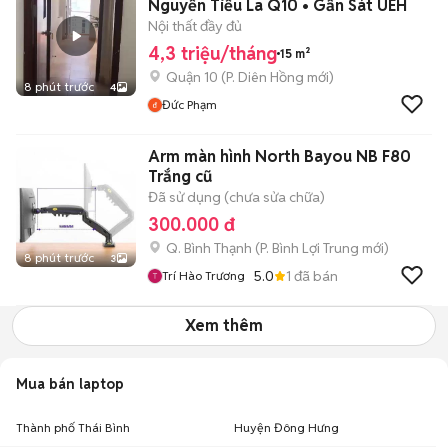
Nguyễn Tiểu La Q10 • Gần Sát UEH
Nội thất đầy đủ
4,3 triệu/tháng
15 m²
Quận 10
(
P. Diên Hồng
mới)
8 phút trước
4
Đức Phạm
Arm màn hình North Bayou NB F80
Trắng cũ
Đã sử dụng (chưa sửa chữa)
300.000 đ
Q. Bình Thạnh
(
P. Bình Lợi Trung
mới)
8 phút trước
3
5.0
1
đã bán
Trí Hào Trương
Xem thêm
Mua bán laptop
Thành phố Thái Bình
Huyện Đông Hưng