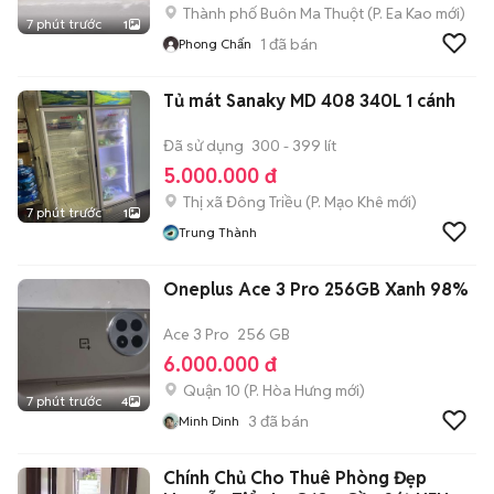
Thành phố Buôn Ma Thuột
(
P. Ea Kao
mới)
7 phút trước
1
1
đã bán
Phong Chấn
Tủ mát Sanaky MD 408 340L 1 cánh
Đã sử dụng
300 - 399 lít
5.000.000 đ
Thị xã Đông Triều
(
P. Mạo Khê
mới)
7 phút trước
1
Trung Thành
Oneplus Ace 3 Pro 256GB Xanh 98%
Ace 3 Pro
256 GB
6.000.000 đ
Quận 10
(
P. Hòa Hưng
mới)
7 phút trước
4
3
đã bán
Minh Dinh
Chính Chủ Cho Thuê Phòng Đẹp