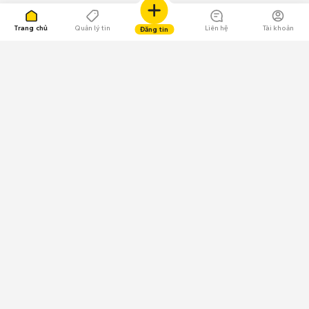
Trang chủ
Quản lý tin
Liên hệ
Tài khoản
Đăng tin
109.000 Bình chọn
Tải ứng dụng Chợ Tốt
Về Chợ Tốt
Quy chế sàn
Chính sách bảo mật
Giải quyết tranh chấp
CÔNG TY TNHH CHỢ TỐT - Người đại diện theo pháp luật:
Nguyễn Trọng Tấn; GPDKKD: 0312120782 do Sở KH & ĐT TP.HCM cấp ngày
11/01/2013;
GPMXH: 185/GP-BTTTT do Bộ Thông tin và Truyền thông
cấp ngày 09/07/2024 - Chịu trách nhiệm
nội dung: Trần Hoàng Ly.
Chính sách sử dụng
Địa chỉ: Tầng 18, Toà nhà UOA, Số 6 đường Tân Trào, Phường Tân Mỹ,
Thành phố Hồ Chí Minh, Việt Nam;
Email: trogiup@chotot.vn -