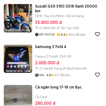
Suzuki GSX S150 2018 Xanh 20000
km
2018
Tay côn/Moto
Đã sử dụng
25.800.000 đ
Q. Bình Tân
(
P. Tân Tạo
mới)
6 phút trước
9
4.4
454
đã bán
VIỆT MOTOR
Samsung Z Fold 4
Galaxy Z Fold4
256 GB
2.000.000 đ
Q. Hai Bà Trưng
(
P. Bạch Mai
mới)
6 phút trước
3
4.8
317
đã bán
Hiếu
Cá ngân long 17-18 cm Bạc
Cá Cảnh
280.000 đ