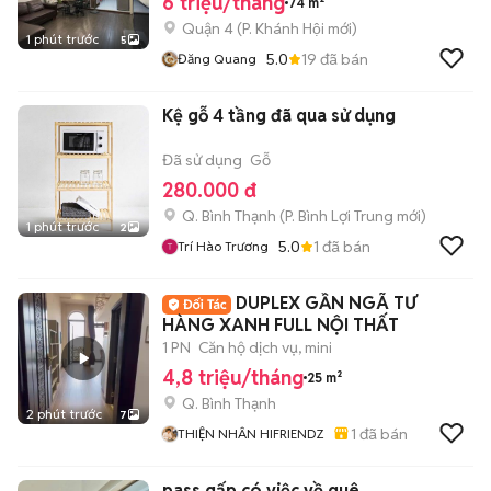
6 triệu/tháng
74 m²
Quận 4
(
P. Khánh Hội
mới)
1 phút trước
5
5.0
19
đã bán
Đăng Quang
Kệ gỗ 4 tầng đã qua sử dụng
Đã sử dụng
Gỗ
280.000 đ
Q. Bình Thạnh
(
P. Bình Lợi Trung
mới)
1 phút trước
2
5.0
1
đã bán
Trí Hào Trương
DUPLEX GẦN NGÃ TƯ
HÀNG XANH FULL NỘI THẤT
1 PN
Căn hộ dịch vụ, mini
4,8 triệu/tháng
25 m²
Q. Bình Thạnh
2 phút trước
7
1
đã bán
THIỆN NHÂN HIFRIENDZ
pass gấp có việc về quê