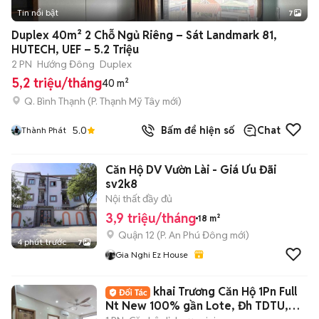
Tin nổi bật
7
+
2
Duplex 40m² 2 Chỗ Ngủ Riêng – Sát Landmark 81,
HUTECH, UEF – 5.2 Triệu
2 PN
Hướng Đông
Duplex
5,2 triệu/tháng
40 m²
Q. Bình Thạnh
(
P. Thạnh Mỹ Tây
mới)
5.0
Bấm để hiện số
Chat
Thành Phát
Căn Hộ DV Vườn Lài - Giá Ưu Đãi
sv2k8
Nội thất đầy đủ
3,9 triệu/tháng
18 m²
Quận 12
(
P. An Phú Đông
mới)
4 phút trước
7
Gia Nghi Ez House
khai Trương Căn Hộ 1Pn Full
Nt New 100% gần Lote, Đh TDTU,