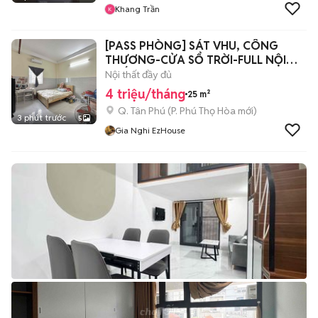
Khang Trần
[PASS PHÒNG] SÁT VHU, CÔNG
THƯƠNG-CỬA SỔ TRỜI-FULL NỘI
THẤT
Nội thất đầy đủ
4 triệu/tháng
25 m²
Q. Tân Phú
(
P. Phú Thọ Hòa
mới)
3 phút trước
5
Gia Nghi EzHouse