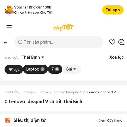
Voucher KFC đến 100k
Tải app
Chỉ có trên app Chợ Tốt
Khu vực:
Thái Bình
Xoá lọc
Laptop
7
Giá
Lọc
Chợ Tốt
Laptop
Lenovo
Lenovo Ideapad V
Lenovo Ideapad V Thái B
0 Lenovo Ideapad V cũ tốt Thái Bình
Siêu thị điện tử
Xem Cửa hàng