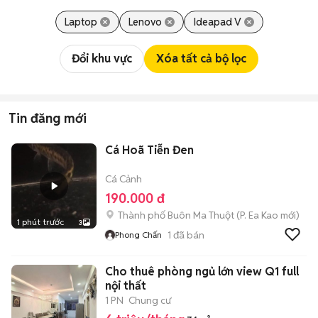
Laptop
Lenovo
Ideapad V
Đổi khu vực
Xóa tất cả bộ lọc
Tin đăng mới
Cá Hoã Tiễn Đen
Cá Cảnh
190.000 đ
Thành phố Buôn Ma Thuột
(
P. Ea Kao
mới)
1 phút trước
3
1
đã bán
Phong Chấn
Cho thuê phòng ngủ lớn view Q1 full
nội thất
1 PN
Chung cư