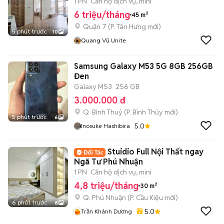
Rmit, UFM
1 PN
Căn hộ dịch vụ, mini
6 triệu/tháng
45 m²
Quận 7
(
P. Tân Hưng
mới)
5 phút trước
10
Quang Vũ Unite
Samsung Galaxy M53 5G 8GB 256GB
Đen
Galaxy M53
256 GB
3.000.000 đ
Q. Bình Thuỷ
(
P. Bình Thủy
mới)
5 phút trước
6
5.0
Inosuke Hashibira
Stuidio Full Nội Thất ngay
Ngã Tư Phú Nhuận
1 PN
Căn hộ dịch vụ, mini
4,8 triệu/tháng
30 m²
Q. Phú Nhuận
(
P. Cầu Kiệu
mới)
6 phút trước
8
5.0
Trần Khánh Dương