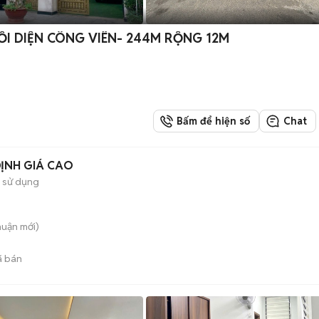
ỐI DIỆN CÔNG VIÊN- 244M RỘNG 12M
Bấm để hiện số
Chat
ĐỊNH GIÁ CAO
 sử dụng
huận
mới)
 bán