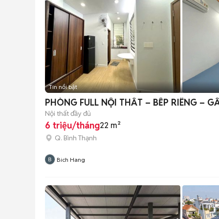
Tin nổi bật
PHÒNG FULL NỘI THẤT – BẾP RIÊNG – G
Nội thất đầy đủ
6 triệu/tháng
22 m²
Q. Bình Thạnh
Bich Hang