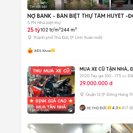
Tin nổi bật
NỢ BANK - BÁN BIỆT THỰ TÂM HUYẾT -Đ
5 PN
Nhà biệt thự
25 tỷ
102 tr/m²
244 m²
Thành phố Thủ Đức
(
P. Linh Xuân
mới)
BĐS Khoa
MUA XE CŨ TẬN NHÀ, 
2020
Tay ga
100 - 175 cc
Đã
29.000.000 đ
Quận 12
(
P. Đông Hưng T
4.3
417
đã
XE THỦ ĐỨC
1 phút trước
1