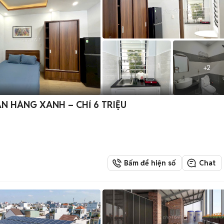
+
2
ẦN HÀNG XANH – CHỈ 6 TRIỆU
Bấm để hiện số
Chat