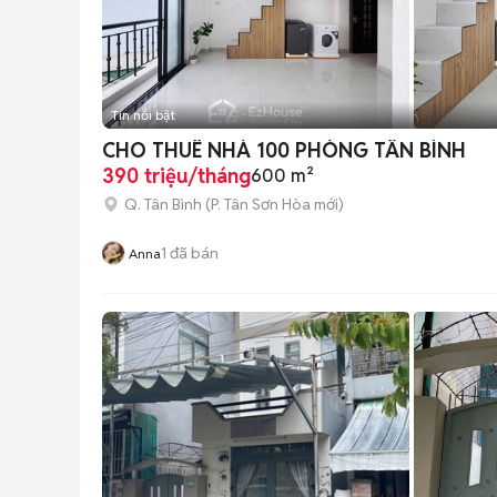
Tin nổi bật
CHO THUÊ NHÀ 100 PHÒNG TÂN BÌNH
390 triệu/tháng
600 m²
Q. Tân Bình
(
P. Tân Sơn Hòa
mới)
1
đã bán
Anna