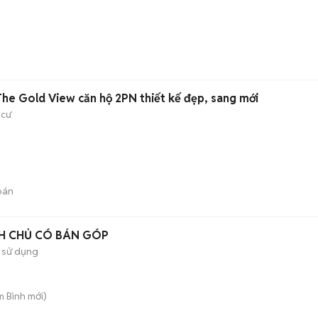
The Gold View căn hộ 2PN thiết kế đẹp, sang mới
 cư
bán
NH CHỦ CÓ BÁN GÓP
 sử dụng
m Bình
mới)