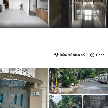
Bấm để hiện số
Chat