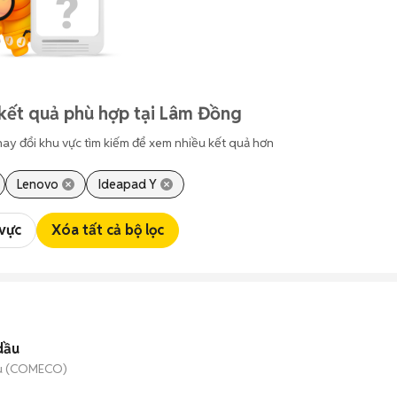
kết quả phù hợp tại Lâm Đồng
hay đổi khu vực tìm kiếm để xem nhiều kết quả hơn
Lenovo
Ideapad Y
 vực
Xóa tất cả bộ lọc
dầu
ầu (COMECO)