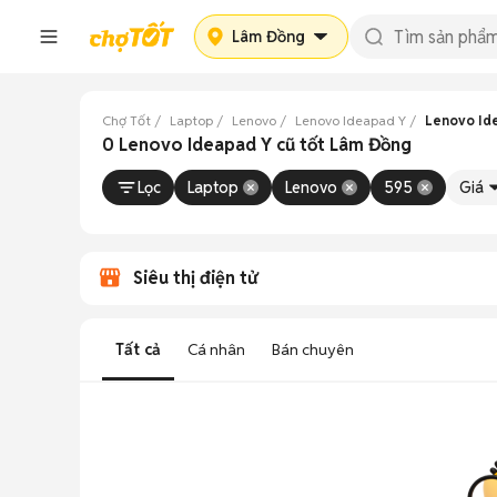
Lâm Đồng
Chợ Tốt
Laptop
Lenovo
Lenovo Ideapad Y
Lenovo Id
0 Lenovo Ideapad Y cũ tốt Lâm Đồng
Lọc
Laptop
Lenovo
595
Giá
Siêu thị điện tử
Tất cả
Cá nhân
Bán chuyên