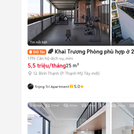
Tin nổi bật
🌈 Khai Trương Phòng phù hợp ở
1 PN
Căn hộ dịch vụ, mini
5,5 triệu/tháng
25 m²
Q. Bình Thạnh
(
P. Thạnh Mỹ Tây
mới)
5.0
Trọng Trí Apartment