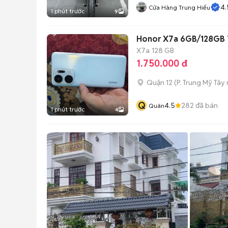
4.
Cửa Hàng Trung Hiếu
1 phút trước
9
Honor X7a 6GB/128GB 
X7a
128 GB
1.750.000 đ
Quận 12
(
P. Trung Mỹ Tây
Q
4.5
282
đã bán
Quân
1 phút trước
4