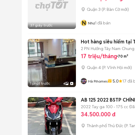
Quận 3
(
P. Bàn Cờ
mới)
N
1
đã bán
Như
37 giây trước
Hot hàng siêu hiếm tại 
2 PN
Hướng Tây Nam
Chung
17 triệu/tháng
70 m²
Quận 4
(
P. Vĩnh Hội
mới)
5.0
17
đã 
Hà Pihomes
1 phút trước
4
AB 125 2022 BSTP CHÍ
2022
Tay ga
100 - 175 cc
Đã
34.500.000 đ
Thành phố Thủ Đức
(
P. Ta