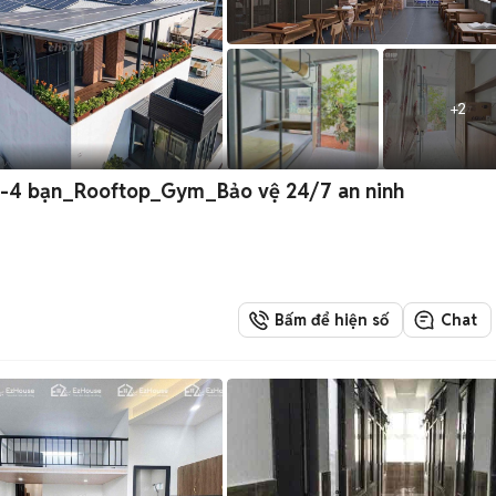
+
2
 2-4 bạn_Rooftop_Gym_Bảo vệ 24/7 an ninh
Bấm để hiện số
Chat